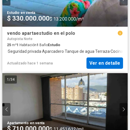
Estudio
·
en venta
$ 330.000.000
$ 13.200.000/m²
vendo apartaestudio en el polo
Autopista Norte
25
m²
1
Habitación
1
Baño
Estudio
·
Seguridad privada
·
Aparcadero
·
Tanque de agua
·
Terraza
·
Cocina int
Ver en detalle
Actualizado hace 1 semana
1
/
34
Apartamento
·
en venta
$ 710.000.000
$ 11.451.612/m²