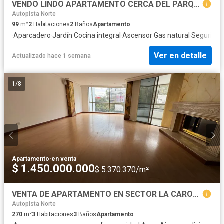
VENDO LINDO APARTAMENTO CERCA DEL PARQUE DE LA 93
Autopista Norte
99
m²
2
Habitaciones
2
Baños
Apartamento
·
Aparcadero
·
Jardín
·
Cocina integral
·
Ascensor
·
Gas natural
·
Seguridad
Ver en detalle
Actualizado hace 1 semana
1
/
8
Apartamento
·
en venta
$ 1.450.000.000
$ 5.370.370/m²
VENTA DE APARTAMENTO EN SECTOR LA CAROLINA BOGOTA DC
Autopista Norte
270
m²
3
Habitaciones
3
Baños
Apartamento