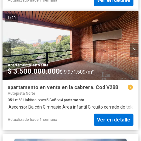
Ver en detalle
Actualizado hace 1 semana
1
/
29
Apartamento
·
en venta
$ 3.500.000.000
$ 9.971.509/m²
apartamento en venta en la cabrera. Cod V288
Autopista Norte
351
m²
3
Habitaciones
5
Baños
Apartamento
·
Ascensor
·
Balcón
·
Gimnasio
·
Área infantil
·
Circuito cerrado de televis
Ver en detalle
Actualizado hace 1 semana