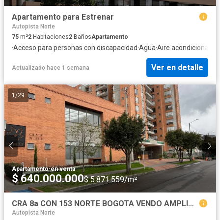
Apartamento para Estrenar
Autopista Norte
75
m²
2
Habitaciones
2
Baños
Apartamento
·
Acceso para personas con discapacidad
·
Agua
·
Aire acondicionado
·
Ver en detalle
Actualizado hace 1 semana
1
/
29
Apartamento
·
en venta
$ 640.000.000
$ 5.871.559/m²
CRA 8a CON 153 NORTE BOGOTA VENDO AMPLIO APARTAMENTO
Autopista Norte