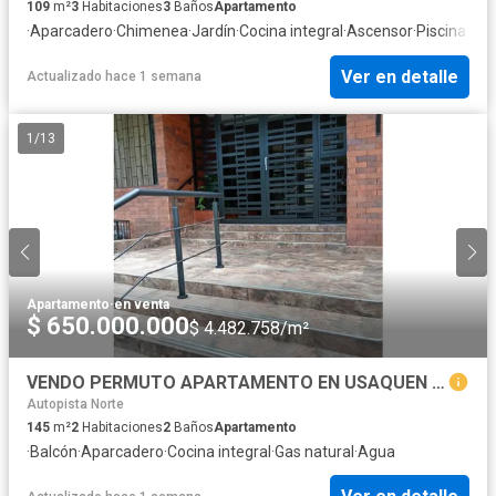
109
m²
3
Habitaciones
3
Baños
Apartamento
·
Aparcadero
·
Chimenea
·
Jardín
·
Cocina integral
·
Ascensor
·
Piscina
·
Can
Ver en detalle
Actualizado hace 1 semana
1
/
13
Apartamento
·
en venta
$ 650.000.000
$ 4.482.758/m²
VENDO PERMUTO APARTAMENTO EN USAQUEN CARRERA 11 CALLE 114
Autopista Norte
145
m²
2
Habitaciones
2
Baños
Apartamento
·
Balcón
·
Aparcadero
·
Cocina integral
·
Gas natural
·
Agua