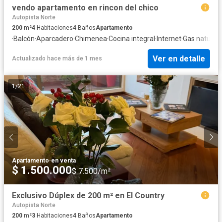
vendo apartamento en rincon del chico
Autopista Norte
200
m²
4
Habitaciones
4
Baños
Apartamento
·
Balcón
·
Aparcadero
·
Chimenea
·
Cocina integral
·
Internet
·
Gas natural
·
Ver en detalle
Actualizado hace más de 1 mes
1
/
21
Apartamento
·
en venta
$ 1.500.000
$ 7.500/m²
Exclusivo Dúplex de 200 m² en El Country
Autopista Norte
200
m²
3
Habitaciones
4
Baños
Apartamento