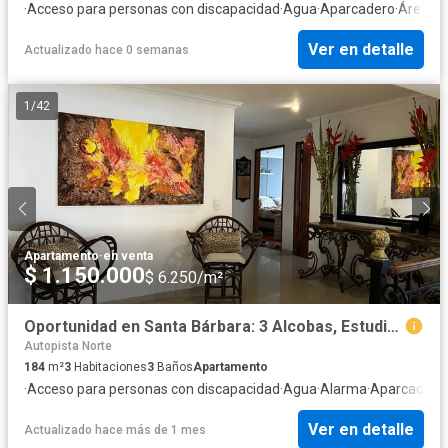
·
Acceso para personas con discapacidad
·
Agua
·
Aparcadero
·
Área inf
Ver en detalle
Actualizado hace 0 semanas
1
/
42
Apartamento
·
en venta
$ 1.150.000
$ 6.250/m²
Oportunidad en Santa Bárbara: 3 Alcobas, Estudio - Precio Negociable
Autopista Norte
184
m²
3
Habitaciones
3
Baños
Apartamento
·
Acceso para personas con discapacidad
·
Agua
·
Alarma
·
Aparcadero
·
Ver en detalle
Actualizado hace más de 1 mes