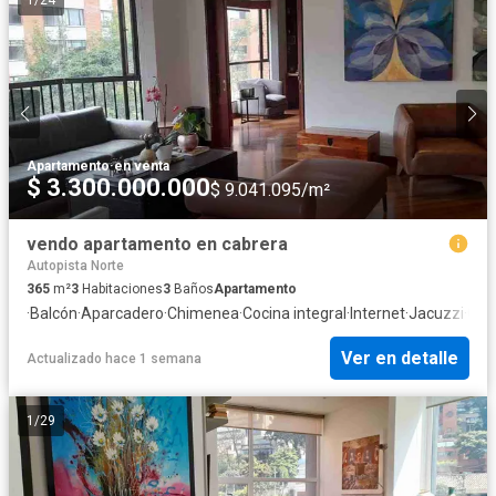
Apartamento
·
en venta
$ 3.300.000.000
$ 9.041.095/m²
vendo apartamento en cabrera
Autopista Norte
365
m²
3
Habitaciones
3
Baños
Apartamento
·
Balcón
·
Aparcadero
·
Chimenea
·
Cocina integral
·
Internet
·
Jacuzzi
·
Gas
Ver en detalle
Actualizado hace 1 semana
1
/
29