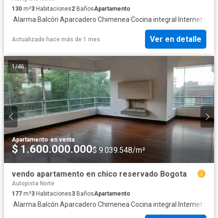
130
m²
3
Habitaciones
2
Baños
Apartamento
·
Alarma
·
Balcón
·
Aparcadero
·
Chimenea
·
Cocina integral
·
Internet
·
Gas 
Ver en detalle
Actualizado hace más de 1 mes
1
/
46
Apartamento
·
en venta
$ 1.600.000.000
$ 9.039.548/m²
vendo apartamento en chico reservado Bogota
Autopista Norte
177
m²
3
Habitaciones
3
Baños
Apartamento
·
Alarma
·
Balcón
·
Aparcadero
·
Chimenea
·
Cocina integral
·
Internet
·
Gas 