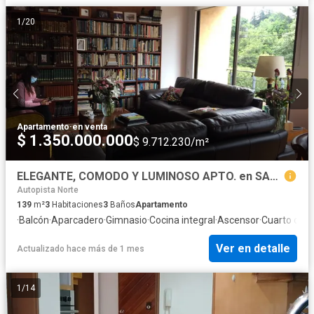
1
/
20
Apartamento
·
en venta
$ 1.350.000.000
$ 9.712.230/m²
ELEGANTE, COMODO Y LUMINOSO APTO. en SAN PATRICIO
Autopista Norte
139
m²
3
Habitaciones
3
Baños
Apartamento
·
Balcón
·
Aparcadero
·
Gimnasio
·
Cocina integral
·
Ascensor
·
Cuarto de s
Ver en detalle
Actualizado hace más de 1 mes
1
/
14