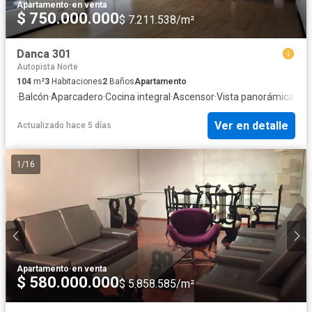
Apartamento
·
en venta
$ 750.000.000
$ 7.211.538/m²
Danca 301
Autopista Norte
104
m²
3
Habitaciones
2
Baños
Apartamento
·
Balcón
·
Aparcadero
·
Cocina integral
·
Ascensor
·
Vista panorámica
·
Seg
Ver en detalle
Actualizado hace 5 días
1
/
16
Apartamento
·
en venta
$ 580.000.000
$ 5.858.585/m²