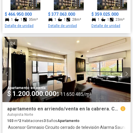
$ 466.950.000
$ 377.063.000
$ 359.025.000
1
1
35m²
1
1
28m²
1
1
23m²
Detalle de unidad
Detalle de unidad
Detalle de unidad
1
/
24
Apartamento
·
en venta
$ 1.200.000.000
$ 11.650.485/m²
apartamento en arriendo/venta en la cabrera. Cod V299
Autopista Norte
103
m²
2
Habitaciones
3
Baños
Apartamento
·
Ascensor
·
Gimnasio
·
Circuito cerrado de televisión
·
Alarma
·
Sauna