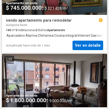
Apartamento
·
en venta
$ 745.000.000
$ 5.321.428/m²
vendo apartamento para remodelar
Autopista Norte
140
m²
3
Habitaciones
2
Baños
Apartamento
·
Aparcadero
·
Alarma
·
Chimenea
·
Cocina integral
·
Internet
·
Gas natural
·
Ver en detalle
Actualizado hace más de 1 mes
1
/
20
Apartamento
·
en venta
$ 1.800.000.000
$ 9.000.000/m²