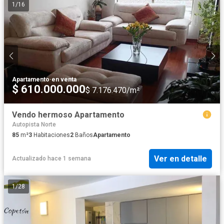
1
/
16
Apartamento
·
en venta
$ 610.000.000
$ 7.176.470/m²
Vendo hermoso Apartamento
Autopista Norte
85
m²
3
Habitaciones
2
Baños
Apartamento
Ver en detalle
Actualizado hace 1 semana
1
/
28