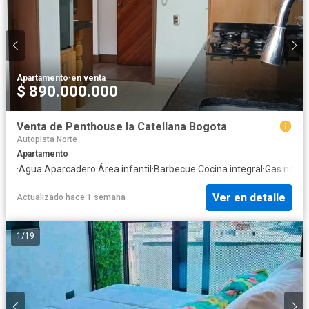
Apartamento
·
en venta
$ 890.000.000
Venta de Penthouse la Catellana Bogota
Autopista Norte
Apartamento
·
Agua
·
Aparcadero
·
Área infantil
·
Barbecue
·
Cocina integral
·
Gas natur
Ver en detalle
Actualizado hace 1 semana
1
/
19