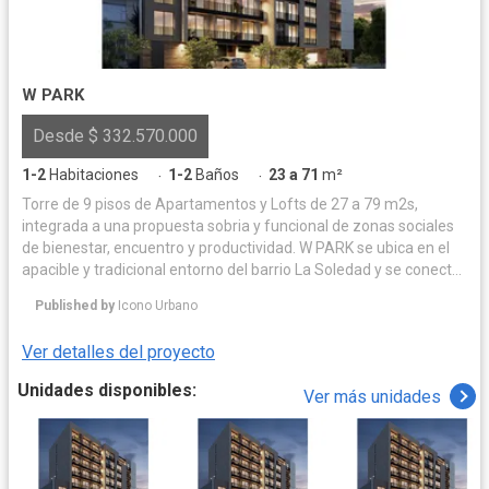
W PARK
Desde $ 332.570.000
1-2
Habitaciones
1-2
Baños
23 a 71
m²
·
·
Torre de 9 pisos de Apartamentos y Lofts de 27 a 79 m2s,
integrada a una propuesta sobria y funcional de zonas sociales
de bienestar, encuentro y productividad. W PARK se ubica en el
apacible y tradicional entorno del barrio La Soledad y se conecta
orgánicamente con el vibrante propuesta cultural, gastronómica
Published by
Icono Urbano
y de servicios del Park Way en Bogotá. Descubre tu espacio entre
10 propuestas de diseño moderno, acabados cuidadosamente
Ver detalles del proyecto
elegidos, ventanales que favorecen la iluminación natural,
posibilidades domóticas y de amoblamiento personalizables
Unidades disponibles:
Ver más unidades
para mayor seguridad y confort. Elige tu unidad de W PARK para
vivir al máximo tu estilo de vida, consolidar tu patrimonio o
generar rentas atractivas.