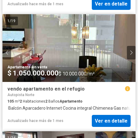
Ver en detalle
Actualizado hace más de 1 mes
1
/
19
Apartamento
·
en venta
$ 1.050.000.000
$ 10.000.000/m²
vendo apartamento en el refugio
Autopista Norte
105
m²
2
Habitaciones
2
Baños
Apartamento
·
Balcón
·
Aparcadero
·
Internet
·
Cocina integral
·
Chimenea
·
Gas natural
·
Ver en detalle
Actualizado hace más de 1 mes
1
/
24