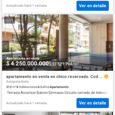
Ver en detalle
Actualizado hace 1 semana
1
/
29
Apartamento
·
en venta
$ 4.250.000.000
$ 13.621.794/m²
apartamento en venta en chico reservado. Cod V198
Autopista Norte
312
m²
4
Habitaciones
4
Baños
Apartamento
·
Terraza
·
Ascensor
·
Balcón
·
Gimnasio
·
Circuito cerrado de televisión
·
C
Ver en detalle
Actualizado hace 1 semana