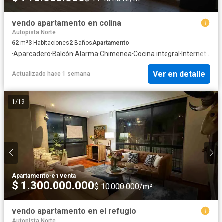
vendo apartamento en colina
Autopista Norte
62
m²
3
Habitaciones
2
Baños
Apartamento
·
Aparcadero
·
Balcón
·
Alarma
·
Chimenea
·
Cocina integral
·
Internet
·
Jacu
Ver en detalle
Actualizado hace 1 semana
1
/
19
Apartamento
·
en venta
$ 1.300.000.000
$ 10.000.000/m²
vendo apartamento en el refugio
Autopista Norte