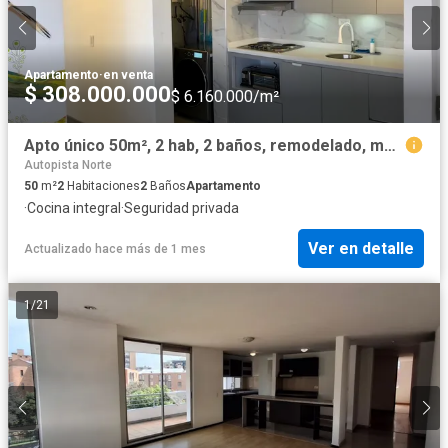
Apartamento
·
en venta
$ 308.000.000
$ 6.160.000/m²
Apto único 50m², 2 hab, 2 baños, remodelado, murales fauna colombiana, La Bella Suiza Usaquén. Mobiliario negociable. $308M
Autopista Norte
50
m²
2
Habitaciones
2
Baños
Apartamento
·
Cocina integral
·
Seguridad privada
Ver en detalle
Actualizado hace más de 1 mes
1
/
21