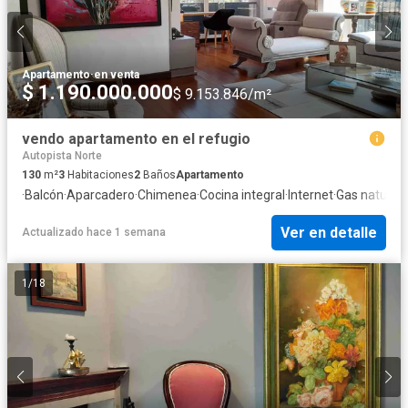
Apartamento
·
en venta
$ 1.190.000.000
$ 9.153.846/m²
vendo apartamento en el refugio
Autopista Norte
130
m²
3
Habitaciones
2
Baños
Apartamento
·
Balcón
·
Aparcadero
·
Chimenea
·
Cocina integral
·
Internet
·
Gas natural
·
Ver en detalle
Actualizado hace 1 semana
1
/
18