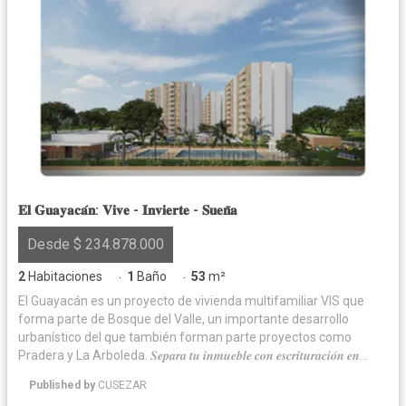
𝐄𝐥 𝐆𝐮𝐚𝐲𝐚𝐜𝐚́𝐧: 𝐕𝐢𝐯𝐞 - 𝐈𝐧𝐯𝐢𝐞𝐫𝐭𝐞 - 𝐒𝐮𝐞𝐧̃𝐚
Desde $ 234.878.000
2
Habitaciones
1
Baño
53
m²
·
·
El Guayacán es un proyecto de vivienda multifamiliar VIS que
forma parte de Bosque del Valle, un importante desarrollo
urbanístico del que también forman parte proyectos como
Pradera y La Arboleda. 𝑺𝒆𝒑𝒂𝒓𝒂 𝒕𝒖 𝒊𝒏𝒎𝒖𝒆𝒃𝒍𝒆 𝒄𝒐𝒏 𝒆𝒔𝒄𝒓𝒊𝒕𝒖𝒓𝒂𝒄𝒊𝒐́𝒏 𝒆𝒏
2026 𝒆𝒏 𝒆𝒍 𝒑𝒓𝒐𝒚𝒆𝒄𝒕𝒐 𝑬𝒍 𝑮𝒖𝒂𝒚𝒂𝒄𝒂́𝒏 𝒚 𝒓𝒆𝒄𝒊𝒃𝒆 𝒍𝒐𝒔 𝒈𝒂𝒔𝒕𝒐𝒔 𝒅𝒆 𝒆𝒔𝒄𝒓𝒊𝒕𝒖𝒓𝒂𝒄𝒊𝒐́𝒏 𝒅𝒆
Published by
CUSEZAR
𝒍𝒂 𝒗𝒆𝒏𝒕𝒂 𝒔𝒊𝒏 𝒄𝒐𝒔𝒕𝒐 𝒂𝒅𝒊𝒄𝒊𝒐𝒏𝒂𝒍. Área total construida desde 59,14m²