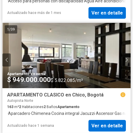
·
Acceso para personas con discapacidad
·
Agua
·
Aire acondicionado
·
Ver en detalle
Actualizado hace más de 1 mes
1
/
39
Apartamento
·
en venta
$ 949.000.000
$ 5.822.085/m²
APARTAMENTO CLASICO en Chico, Bogotá
Autopista Norte
163
m²
2
Habitaciones
2
Baños
Apartamento
·
Aparcadero
·
Chimenea
·
Cocina integral
·
Jacuzzi
·
Ascensor
·
Gas natur
Ver en detalle
Actualizado hace 1 semana