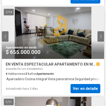
1
/
14
Apartamento
·
en venta
$ 655.000.000
EN VENTA ESPECTACULAR APARTAMENTO EN MORASURCO.SC
Avenida De Los Estudiantes
4
Habitaciones
3
Baños
Apartamento
·
Aparcadero
·
Cocina integral
·
Vista panorámica
·
Seguridad privada
Ver en detalle
Actualizado hace 3 días
1
/
11