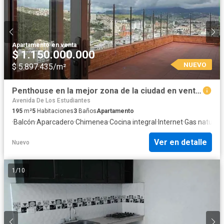
Apartamento
·
en venta
$ 1.150.000.000
NUEVO
$ 5.897.435/m²
Penthouse en la mejor zona de la ciudad en venta en Pasto-Nariño
Avenida De Los Estudiantes
195
m²
5
Habitaciones
3
Baños
Apartamento
·
Balcón
·
Aparcadero
·
Chimenea
·
Cocina integral
·
Internet
·
Gas natural
·
Ver en detalle
Nuevo
1
/
10