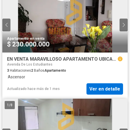
Apartamento
·
en venta
$ 230.000.000
EN VENTA MARAVILLOSO APARTAMENTO UBICADO EN MARILUZ.DA
Avenida De Los Estudiantes
3
Habitaciones
2
Baños
Apartamento
·
Ascensor
Ver en detalle
Actualizado hace más de 1 mes
1
/
8