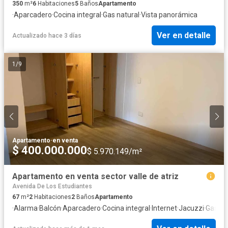
350
m²
6
Habitaciones
5
Baños
Apartamento
·
Aparcadero
·
Cocina integral
·
Gas natural
·
Vista panorámica
Ver en detalle
Actualizado hace 3 días
1
/
9
Apartamento
·
en venta
$ 400.000.000
$ 5.970.149/m²
Apartamento en venta sector valle de atriz
Avenida De Los Estudiantes
67
m²
2
Habitaciones
2
Baños
Apartamento
·
Alarma
·
Balcón
·
Aparcadero
·
Cocina integral
·
Internet
·
Jacuzzi
·
Gas na