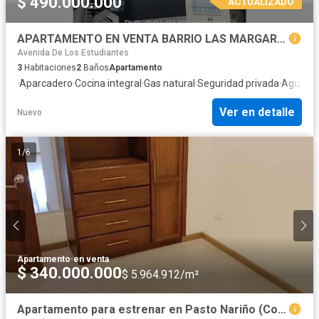
$ 490.000.000
ACTUALIZADO
APARTAMENTO EN VENTA BARRIO LAS MARGARITAS - PASTO - NARIÑO
Avenida De Los Estudiantes
3
Habitaciones
2
Baños
Apartamento
·
Aparcadero
·
Cocina integral
·
Gas natural
·
Seguridad privada
·
Agua
Ver en detalle
Nuevo
1
/
6
Apartamento
·
en venta
$ 340.000.000
$ 5.964.912/m²
Apartamento para estrenar en Pasto Nariño (Colina)