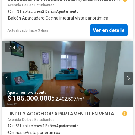
Avenida De Los Estudiantes
90
m²
3
Habitaciones
2
Baños
Apartamento
·
Balcón
·
Aparcadero
·
Cocina integral
·
Vista panorámica
Ver en detalle
Actualizado hace 3 días
1
/
14
Apartamento
·
en venta
$ 185.000.000
$ 2.402.597/m²
LINDO Y ACOGEDOR APARTAMENTO EN VENTA. SECTOR LORENZO.SC
Avenida De Los Estudiantes
77
m²
3
Habitaciones
2
Baños
Apartamento
·
Gimnasio
·
Vista panorámica