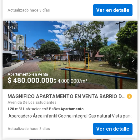
Ver en detalle
Actualizado hace 3 días
1
/
13
Apartamento
·
en venta
$ 480.000.000
$ 4.000.000/m²
MAGNIFICO APARTAMENTO EN VENTA BARRIO DORADO.MB
Avenida De Los Estudiantes
120
m²
3
Habitaciones
2
Baños
Apartamento
·
Aparcadero
·
Área infantil
·
Cocina integral
·
Gas natural
·
Vista panorá
Ver en detalle
Actualizado hace 3 días