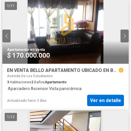
1
/
11
Apartamento
·
en venta
$ 170.000.000
EN VENTA BELLO APARTAMENTO UBICADO EN BALCONES DE SAN JUAN.DA
Avenida De Los Estudiantes
3
Habitaciones
2
Baños
Apartamento
·
Aparcadero
·
Ascensor
·
Vista panorámica
Ver en detalle
Actualizado hace 3 días
1
/
12