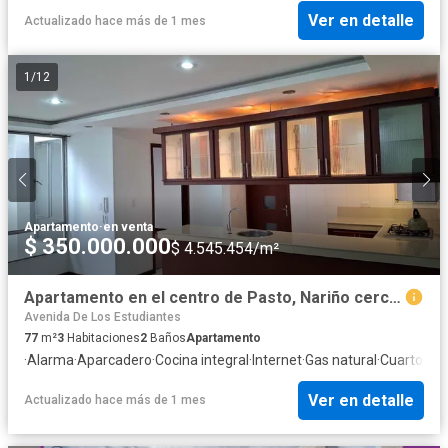
Ver en detalle
Actualizado hace más de 1 mes
1
/
12
Apartamento
·
en venta
$ 350.000.000
$ 4.545.454/m²
Apartamento en el centro de Pasto, Nariño cerca a la plaza de Nariño
Avenida De Los Estudiantes
77
m²
3
Habitaciones
2
Baños
Apartamento
·
Alarma
·
Aparcadero
·
Cocina integral
·
Internet
·
Gas natural
·
Cuarto de 
Ver en detalle
Actualizado hace más de 1 mes