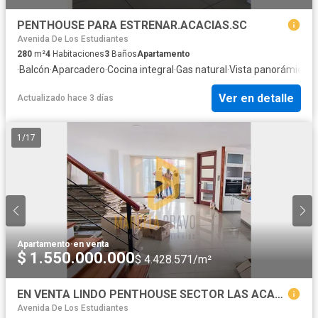
PENTHOUSE PARA ESTRENAR.ACACIAS.SC
Avenida De Los Estudiantes
280
m²
4
Habitaciones
3
Baños
Apartamento
·
Balcón
·
Aparcadero
·
Cocina integral
·
Gas natural
·
Vista panorámica
Ver en detalle
Actualizado hace 3 días
1
/
17
Apartamento
·
en venta
$ 1.550.000.000
$ 4.428.571/m²
EN VENTA LINDO PENTHOUSE SECTOR LAS ACACIAS.SC
Avenida De Los Estudiantes