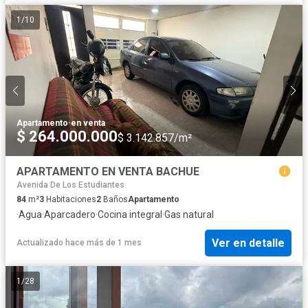
1
/
10
Apartamento
·
en venta
$ 264.000.000
$ 3.142.857/m²
APARTAMENTO EN VENTA BACHUE
Avenida De Los Estudiantes
84
m²
3
Habitaciones
2
Baños
Apartamento
·
Agua
·
Aparcadero
·
Cocina integral
·
Gas natural
Ver en detalle
Actualizado hace más de 1 mes
1
/
28