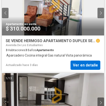
Apartamento
·
en venta
$ 310.000.000
SE VENDE HERMOSO APARTAMENTO DUPLEX SECTOR DE SANTA BRBARA .SC
Avenida De Los Estudiantes
3
Habitaciones
3
Baños
Apartamento
·
Aparcadero
·
Cocina integral
·
Gas natural
·
Vista panorámica
Ver en detalle
Actualizado hace 3 días
1
/
13