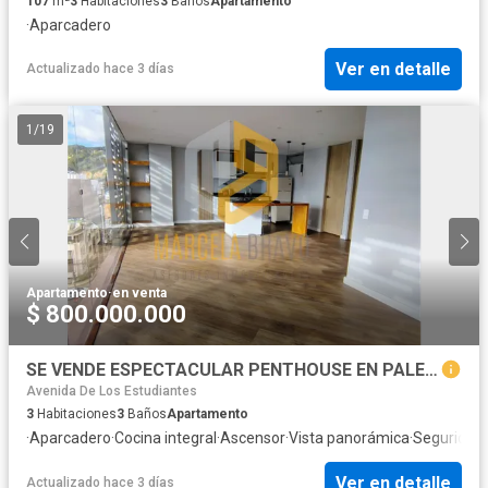
107
m²
3
Habitaciones
3
Baños
Apartamento
·
Aparcadero
Ver en detalle
Actualizado hace 3 días
1
/
19
Apartamento
·
en venta
$ 800.000.000
SE VENDE ESPECTACULAR PENTHOUSE EN PALERMO.SC
Avenida De Los Estudiantes
3
Habitaciones
3
Baños
Apartamento
·
Aparcadero
·
Cocina integral
·
Ascensor
·
Vista panorámica
·
Seguridad 
Ver en detalle
Actualizado hace 3 días