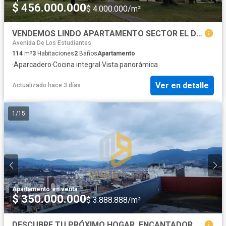
$ 456.000.000
$ 4.000.000/m²
VENDEMOS LINDO APARTAMENTO SECTOR EL DORADO.MB
Avenida De Los Estudiantes
114
m²
3
Habitaciones
2
Baños
Apartamento
·
Aparcadero
·
Cocina integral
·
Vista panorámica
Ver en detalle
Actualizado hace 3 días
1
/
15
Apartamento
·
en venta
$ 350.000.000
$ 3.888.888/m²
DESCUBRE TU PRÓXIMO HOGAR, ENCANTADOR APARTAMENTO EN VENTA. B/BACHUE