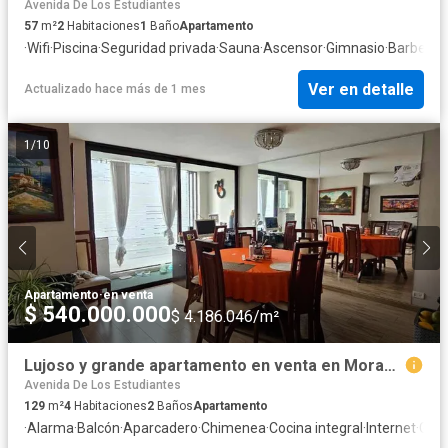
Avenida De Los Estudiantes
57
m²
2
Habitaciones
1
Baño
Apartamento
·
Wifi
·
Piscina
·
Seguridad privada
·
Sauna
·
Ascensor
·
Gimnasio
·
Barbecu
Ver en detalle
Actualizado hace más de 1 mes
1
/
10
Apartamento
·
en venta
$ 540.000.000
$ 4.186.046/m²
Lujoso y grande apartamento en venta en Morasurco, ( zona de Pasto, Nariño)
Avenida De Los Estudiantes
129
m²
4
Habitaciones
2
Baños
Apartamento
·
Alarma
·
Balcón
·
Aparcadero
·
Chimenea
·
Cocina integral
·
Internet
·
Gas 