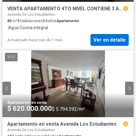
VENTA APARTAMENTO 4TO NIVEL CONTIENE 3 APARTAESTUDIOS
Avenida De Los Estudiantes
80
m²
3
Habitaciones
3
Baños
Apartamento
·
Agua
·
Cocina integral
Ver en detalle
Actualizado hace más de 1 mes
1
/
17
Apartamento
·
en venta
$ 620.000.000
$ 5.794.392/m²
Apartamento en venta Avenida Los Estudiantes
Avenida De Los Estudiantes