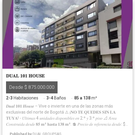
𝐃𝐔𝐀𝐋 𝟏𝟎𝟏 𝐇𝐎𝐔𝐒𝐄
Desde $ 875.000.000
2-3
Habitaciones
3-4
Baños
85 a 138
m²
·
·
𝑫𝒖𝒂𝒍 𝟏𝟎𝟏 𝑯𝒐𝒖𝒔𝒆 – Vive o invierte en una de las zonas más
exclusivas del norte de Bogotá ⚠️ ¡𝐍𝐎 𝐓𝐄 𝐐𝐔𝐄𝐃𝐄𝐒 𝐒𝐈𝐍 𝐋𝐀
𝐓𝐔𝐘𝐀! - 𝑈́𝑙𝑡𝑖𝑚𝑎𝑠 4 𝑢𝑛𝑖𝑑𝑎𝑑𝑒𝑠 𝑑𝑖𝑠𝑝𝑜𝑛𝑖𝑏𝑙𝑒𝑠 𝑒𝑛 2.º 𝑦 3.º 𝑝𝑖𝑠𝑜 📐 𝐴́𝑟𝑒𝑎
𝐶𝑜𝑛𝑠𝑡𝑟𝑢𝑖𝑑𝑎 𝑑𝑒𝑠𝑑𝑒 𝟖𝟓 𝐦² 𝐡𝐚𝐬𝐭𝐚 𝟏𝟑𝟖 𝐦². 💲 𝑃𝑟𝑒𝑐𝑖𝑜 𝑑𝑒 𝑟𝑒𝑓𝑒𝑟𝑒𝑛𝑐𝑖𝑎 𝑑𝑒𝑠𝑑𝑒: $
𝟖𝟕𝟓.𝟎𝟎𝟎.𝟎𝟎𝟎 📌 𝑈𝑏𝑖𝑐𝑎𝑐𝑖𝑜́𝑛 𝑑𝑒𝑙 𝑝𝑟𝑜𝑦𝑒𝑐𝑡𝑜: 𝐶𝑎𝑙𝑙𝑒 𝟏𝟎𝟏 # 𝟏𝟑 -𝟐𝟐 📆 𝐹𝑒𝑐ℎ𝑎 𝑑𝑒
Published by
DUAL GROUPSAS