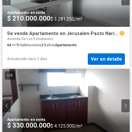
Apartamento
·
en venta
$ 210.000.000
$ 3.281.250/m²
Se vende Apartamento en Jerusalen-Pasto Nariño
Avenida De Los Estudiantes
64
m²
3
Habitaciones
2
Baños
Apartamento
Ver en detalle
Actualizado hace 2 días
1
/
5
Apartamento
·
en venta
$ 330.000.000
$ 4.125.000/m²