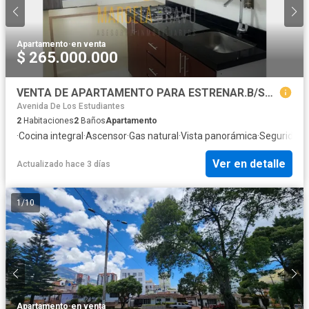
Apartamento
·
en venta
$ 265.000.000
VENTA DE APARTAMENTO PARA ESTRENAR.B/SAN JOSE OBRERO.MB
Avenida De Los Estudiantes
2
Habitaciones
2
Baños
Apartamento
·
Cocina integral
·
Ascensor
·
Gas natural
·
Vista panorámica
·
Seguridad 
Ver en detalle
Actualizado hace 3 días
1
/
10
Apartamento
·
en venta