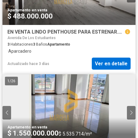
Apartamento
·
en venta
$ 488.000.000
EN VENTA LINDO PENTHOUSE PARA ESTRENAR.SECTOR TEJAR.SC
Avenida De Los Estudiantes
3
Habitaciones
3
Baños
Apartamento
·
Aparcadero
Ver en detalle
Actualizado hace 3 días
1
/
26
Apartamento
·
en venta
$ 1.550.000.000
$ 5.535.714/m²