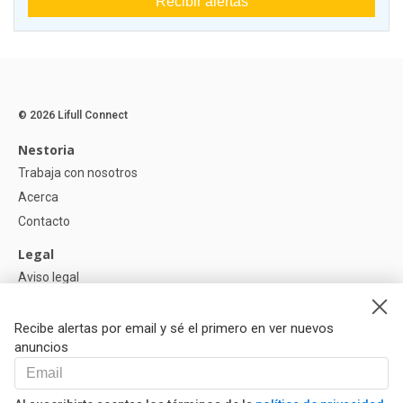
Recibir alertas
© 2026 Lifull Connect
Nestoria
Trabaja con nosotros
Acerca
Contacto
Legal
Aviso legal
Política de Privacidad
Política de Cookies
Recibe alertas por email y sé el primero en ver nuevos
anuncios
Ayuda
Preguntas