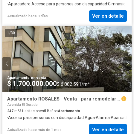
·
Aparcadero
·
Acceso para personas con discapacidad
·
Gimnasio
·
Coc
Ver en detalle
Actualizado hace 3 días
1
/
30
Apartamento
·
en venta
$ 1.700.000.000
$ 6.882.591/m²
Apartamento ROSALES - Venta - para remodelar - Ubicacion TOP
Avenida El Dorado
247
m²
3
Habitaciones
5
Baños
Apartamento
·
Acceso para personas con discapacidad
·
Agua
·
Alarma
·
Aparcadero
·
Ver en detalle
Actualizado hace más de 1 mes