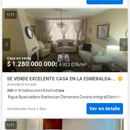
1
/
17
Casa
·
en venta
$ 1.280.000.000
$ 4.923.076/m²
SE VENDE EXCELENTE CASA EN LA ESMERALDA-BOGOTA
Avenida El Dorado
260
m²
3
Habitaciones
3
Baños
Casa
·
Agua
·
Aparcadero
·
Barbecue
·
Chimenea
·
Cocina integral
·
Electricidad
·
Ver en detalle
Actualizado hace 3 días
1
/
11