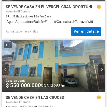
SE VENDE CASA EN EL VERGEL GRAN OPORTUNIDAD DE INVERSION
Avenida El Dorado
67
m²
7
Habitaciones
4
Baños
Casa
·
Agua
·
Aparcadero
·
Balcón
·
Estudio
·
Gas natural
·
Terraza
·
Wifi
Ver en detalle
Actualizado hace 4 días
1
/
8
Casa
·
en venta
$ 550.000.000
$ 3.313.253/m²
SE VENDE CASA EN LAS CRUCES
Avenida El Dorado