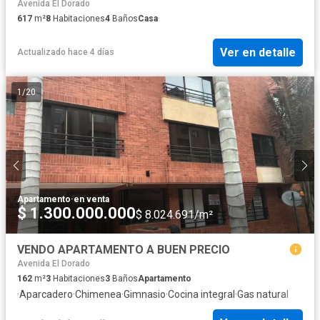
Avenida El Dorado
617
m²
8
Habitaciones
4
Baños
Casa
Ver en detalle
Actualizado hace 4 días
1
/
20
Apartamento
·
en venta
$ 1.300.000.000
$ 8.024.691/m²
VENDO APARTAMENTO A BUEN PRECIO
Avenida El Dorado
162
m²
3
Habitaciones
3
Baños
Apartamento
·
Aparcadero
·
Chimenea
·
Gimnasio
·
Cocina integral
·
Gas natural