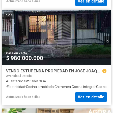
Ver en detalle
Actualizado hace 4 días
1
/
11
Casa
·
en venta
$ 980.000.000
VENDO ESTUPENDA PROPIEDAD EN JOSE JOAQUIN VARGAS BOGOTA
Avenida El Dorado
4
Habitaciones
2
Baños
Casa
·
Electricidad
·
Cocina amoblada
·
Chimenea
·
Cocina integral
·
Gas natura
Ver en detalle
Actualizado hace 4 días