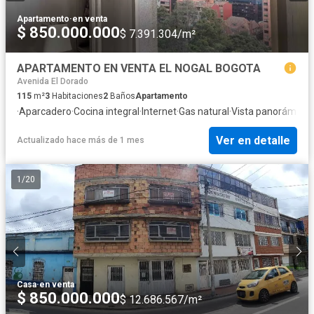
Apartamento
·
en venta
$ 850.000.000
$ 7.391.304/m²
APARTAMENTO EN VENTA EL NOGAL BOGOTA
Avenida El Dorado
115
m²
3
Habitaciones
2
Baños
Apartamento
·
Aparcadero
·
Cocina integral
·
Internet
·
Gas natural
·
Vista panorámica
·
Ver en detalle
Actualizado hace más de 1 mes
1
/
20
Casa
·
en venta
$ 850.000.000
$ 12.686.567/m²