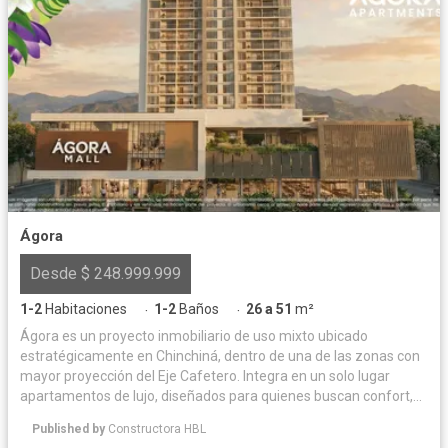
Ágora
Desde $ 248.999.999
1-2
Habitaciones
1-2
Baños
26 a 51
m²
·
·
Ágora es un proyecto inmobiliario de uso mixto ubicado
estratégicamente en Chinchiná, dentro de una de las zonas con
mayor proyección del Eje Cafetero. Integra en un solo lugar
apartamentos de lujo, diseñados para quienes buscan confort,
vida en familia y conexión con la naturaleza, junto a locales
Published by
Constructora HBL
comerciales en Ágora Mall, ideales para marcas y negocios que