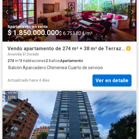
Apartamento
·
en venta
$ 1.850.000.000
$ 6.751.824/m²
Vendo apartamento de 274 m² + 38 m² de Terraza en Rosales
Avenida El Dorado
274
m²
3
Habitaciones
2
Baños
Apartamento
·
Balcón
·
Aparcadero
·
Chimenea
·
Cuarto de servicio
Ver en detalle
Actualizado hace 4 días
1
/
20