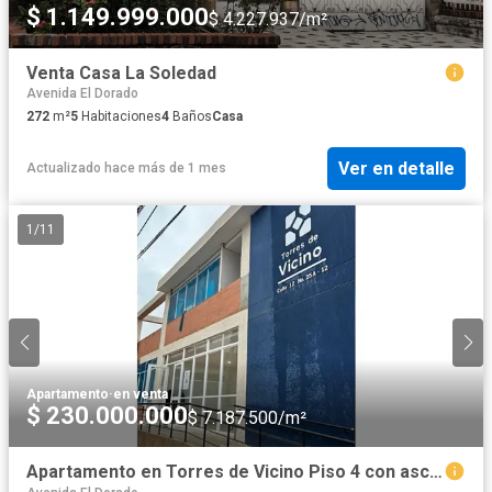
$ 1.149.999.000
$ 4.227.937/m²
Venta Casa La Soledad
Avenida El Dorado
272
m²
5
Habitaciones
4
Baños
Casa
Ver en detalle
Actualizado hace más de 1 mes
1
/
11
Apartamento
·
en venta
$ 230.000.000
$ 7.187.500/m²
Apartamento en Torres de Vicino Piso 4 con ascensor