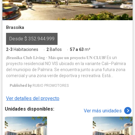
Brassika
Desde $ 352.944.999
2-3
Habitaciones
2
Baños
57 a 63
m²
·
·
¡𝐁𝐫𝐚𝐬𝐬𝐢𝐤𝐚 𝐂𝐥𝐮𝐛 𝐋𝐢𝐯𝐢𝐧𝐠 - 𝐌𝐚́𝐬 𝐪𝐮𝐞 𝐮𝐧 𝐩𝐫𝐨𝐲𝐞𝐜𝐭𝐨 𝐔𝐍 𝐂𝐋𝐔𝐁! Es un
proyecto residencial NO VIS ubicado en la variante Cali–Palmira
del municipio de Palmira. Se encuentra junto a una futura zona
comercial y una zona verde deportiva y recreativa. Está
conformado por cuatro torres de 10 pisos con ascensor. Un total
Published by
RUBIO PROMOTORES
de 280 unidades de vivienda. Cada apartamento cuenta con
parqueadero privado asignado y se ofrecen dos tipos: Tipo 1 de
Ver detalles del proyecto
78,54 m² y Tipo 2 de 68,58 m². Más de 23 amenidades, entre
ellas portería, oficina de administración, salón social con cocineta
Unidades disponibles:
Ver más unidades
y baños, terraza BBQ y terraza para hamacas, gimnasio
semiequipado, piscina para adultos y niños, turco, juegos
infantiles, zona de mascotas, bicicleteros, parqueaderos
eléctricos y una espectacular cancha de pádel. Brassika Club