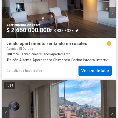
Apartamento
·
en venta
$ 2.650.000.000
$ 8.833.333/m²
vendo apartamento rentando en rosales
Avenida El Dorado
300
m²
4
Habitaciones
3
Baños
Apartamento
·
Balcón
·
Alarma
·
Aparcadero
·
Chimenea
·
Cocina integral
·
Internet
·
Gas 
Ver en detalle
Actualizado hace 4 días
1
/
19