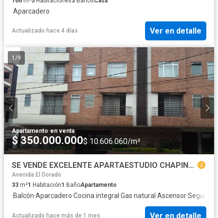
166
m²
5
Habitaciones
3
Baños
Casa
·
Aparcadero
Ver en detalle
Actualizado hace 4 días
1
/
9
Apartamento
·
en venta
$ 350.000.000
$ 10.606.060/m²
SE VENDE EXCELENTE APARTAESTUDIO CHAPINERO
Avenida El Dorado
33
m²
1
Habitación
1
Baño
Apartamento
·
Balcón
·
Aparcadero
·
Cocina integral
·
Gas natural
·
Ascensor
·
Seguridad
Ver en detalle
Actualizado hace más de 1 mes