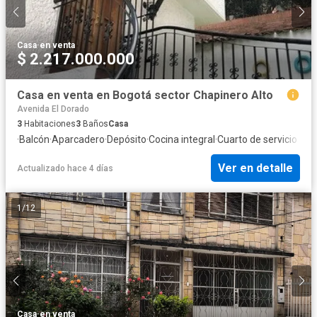
Casa
·
en venta
$ 2.217.000.000
Casa en venta en Bogotá sector Chapinero Alto
Avenida El Dorado
3
Habitaciones
3
Baños
Casa
·
Balcón
·
Aparcadero
·
Depósito
·
Cocina integral
·
Cuarto de servicio
Ver en detalle
Actualizado hace 4 días
1
/
12
Casa
·
en venta