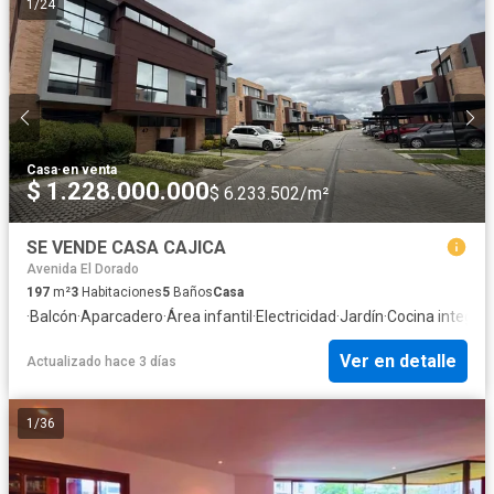
1
/
24
Casa
·
en venta
$ 1.228.000.000
$ 6.233.502/m²
SE VENDE CASA CAJICA
Avenida El Dorado
197
m²
3
Habitaciones
5
Baños
Casa
·
Balcón
·
Aparcadero
·
Área infantil
·
Electricidad
·
Jardín
·
Cocina integral
·
Ver en detalle
Actualizado hace 3 días
1
/
36