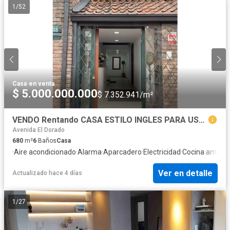
1
/
52
Casa
·
en venta
$ 5.000.000.000
$ 7.352.941/m²
VENDO Rentando CASA ESTILO INGLES PARA USO COMERCIAL
Avenida El Dorado
680
m²
6
Baños
Casa
·
Aire acondicionado
·
Alarma
·
Aparcadero
·
Electricidad
·
Cocina amobl
Ver en detalle
Actualizado hace 4 días
1
/
27