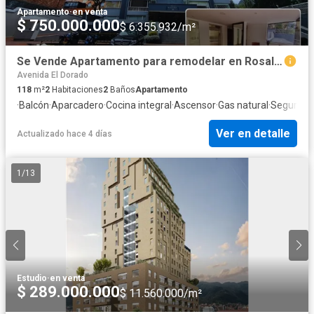
Apartamento
·
en venta
$ 750.000.000
$ 6.355.932/m²
Se Vende Apartamento para remodelar en Rosales de 118m - Inversión
Avenida El Dorado
118
m²
2
Habitaciones
2
Baños
Apartamento
·
Balcón
·
Aparcadero
·
Cocina integral
·
Ascensor
·
Gas natural
·
Seguridad
Ver en detalle
Actualizado hace 4 días
1
/
13
Estudio
·
en venta
$ 289.000.000
$ 11.560.000/m²