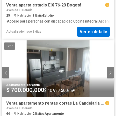
Venta aparta estudio EIX 76-23 Bogotá
Avenida El Dorado
25
m²
1
Habitación
1
Baño
Estudio
·
Acceso para personas con discapacidad
·
Cocina integral
·
Ascensor
·
Ver en detalle
Actualizado hace 3 días
1
/
27
Apartamento
·
en venta
$ 700.000.000
$ 10.937.500/m²
Venta apartamento rentas cortas La Candelaria Bogotá
Avenida El Dorado
64
m²
1
Habitación
2
Baños
Apartamento