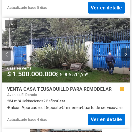
Ver en detalle
Actualizado hace 5 días
1
/
45
Casa
·
en venta
$ 1.500.000.000
$ 5.905.511/m²
VENTA CASA TEUSAQUILLO PARA REMODELAR
Avenida El Dorado
254
m²
4
Habitaciones
2
Baños
Casa
·
Balcón
·
Aparcadero
·
Depósito
·
Chimenea
·
Cuarto de servicio
·
Jardín
Ver en detalle
Actualizado hace 4 días