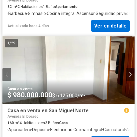
Avenida El Dorado
32
m²
2
Habitaciones
1
Baño
Apartamento
·
Barbecue
·
Gimnasio
·
Cocina integral
·
Ascensor
·
Seguridad privada
·
Ag
Ver en detalle
Actualizado hace 4 días
1
/
29
Casa
·
en venta
$ 980.000.000
$ 6.125.000/m²
Casa en venta en San Miguel Norte
Avenida El Dorado
160
m²
4
Habitaciones
2
Baños
Casa
·
Aparcadero
·
Depósito
·
Electricidad
·
Cocina integral
·
Gas natural
·
Agua