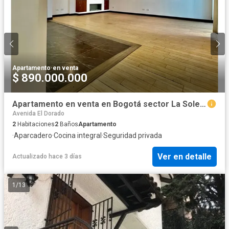
Apartamento
·
en venta
$ 890.000.000
Apartamento en venta en Bogotá sector La Soledad
Avenida El Dorado
2
Habitaciones
2
Baños
Apartamento
·
Aparcadero
·
Cocina integral
·
Seguridad privada
Ver en detalle
Actualizado hace 3 días
1
/
13