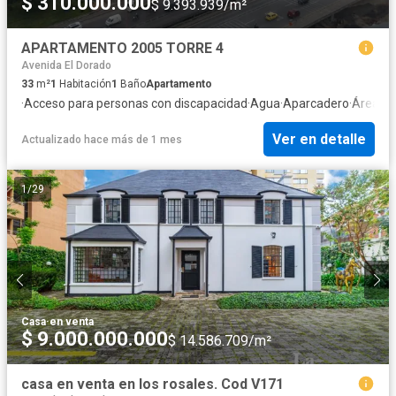
$ 310.000.000
$ 9.393.939/m²
APARTAMENTO 2005 TORRE 4
Avenida El Dorado
33
m²
1
Habitación
1
Baño
Apartamento
·
Acceso para personas con discapacidad
·
Agua
·
Aparcadero
·
Área inf
Ver en detalle
Actualizado hace más de 1 mes
1
/
29
Casa
·
en venta
$ 9.000.000.000
$ 14.586.709/m²
casa en venta en los rosales. Cod V171