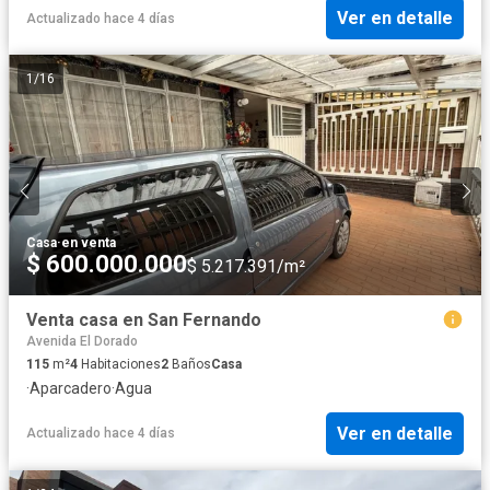
Ver en detalle
Actualizado hace 4 días
1
/
16
Casa
·
en venta
$ 600.000.000
$ 5.217.391/m²
Venta casa en San Fernando
Avenida El Dorado
115
m²
4
Habitaciones
2
Baños
Casa
·
Aparcadero
·
Agua
Ver en detalle
Actualizado hace 4 días