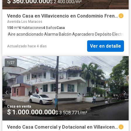
$ 360.000.000
$ 2.400.000/m²
Vendo Casa en Villavicencio en Condominio Frente a la Universidad Cooperativa
Avenida Los Maracos
150
m²
4
Habitaciones
4
Baños
Casa
·
Aire acondicionado
·
Alarma
·
Balcón
·
Aparcadero
·
Depósito
·
Electricid
Ver en detalle
Actualizado hace 4 días
1
/
27
Casa
·
en venta
$ 1.000.000.000
$ 3.508.771/m²
Vendo Casa Comercial y Dotacional en Villavicencio Barrio Barzal