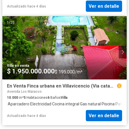
Ver en detalle
Actualizado hace 4 días
1
/
20
Villa
·
en venta
$ 1.950.000.000
$ 195.000/m²
En Venta Finca urbana en Villavicencio (Via catama)
Avenida Los Maracos
10.000
m²
5
Habitaciones
6
Baños
Villa
·
Aparcadero
·
Electricidad
·
Cocina integral
·
Gas natural
·
Piscina
·
Patio
Ver en detalle
Actualizado hace 4 días