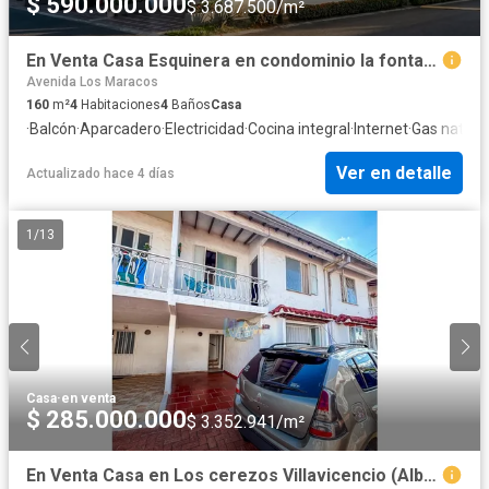
$ 590.000.000
$ 3.687.500/m²
En Venta Casa Esquinera en condominio la fontana Villavicencio C3224
Avenida Los Maracos
160
m²
4
Habitaciones
4
Baños
Casa
·
Balcón
·
Aparcadero
·
Electricidad
·
Cocina integral
·
Internet
·
Gas natura
Ver en detalle
Actualizado hace 4 días
1
/
13
Casa
·
en venta
$ 285.000.000
$ 3.352.941/m²
En Venta Casa en Los cerezos Villavicencio (Alborada) C3076