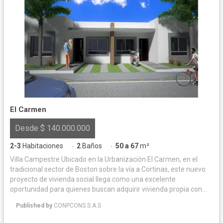
El Carmen
Desde $ 140.000.000
2-3
Habitaciones
2
Baños
50 a 67
m²
·
·
Villa Campestre Ubicado en la Urbanización El Carmen, en el
tradicional sector de Boston sobre la vía a Cortinas, este nuevo
proyecto de vivienda social llega como una excelente
oportunidad para quienes buscan adquirir vivienda propia con
espacios funcionales, ubicación estratégica y gran proyección de
Published by
CONPCONS S.A.S
valorización en el municipio de Magangué. El proyecto estará
conformado por 49 unidades residenciales de dos pisos,