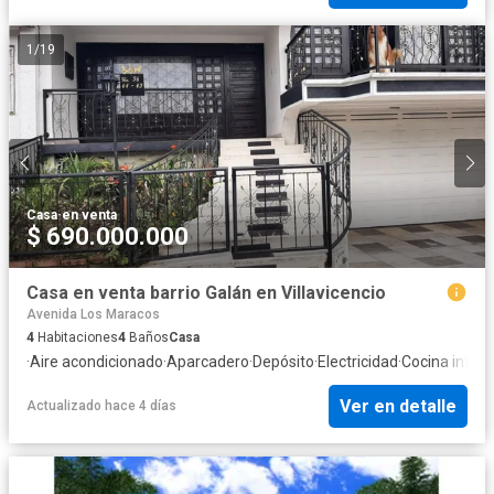
1
/
19
Casa
·
en venta
$ 690.000.000
Casa en venta barrio Galán en Villavicencio
Avenida Los Maracos
4
Habitaciones
4
Baños
Casa
·
Aire acondicionado
·
Aparcadero
·
Depósito
·
Electricidad
·
Cocina integr
Ver en detalle
Actualizado hace 4 días