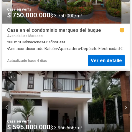
Casa
·
en venta
$ 750.000.000
$ 3.750.000/m²
Casa en el condominio marques del buque
Avenida Los Maracos
200
m²
3
Habitaciones
4
Baños
Casa
·
Aire acondicionado
·
Balcón
·
Aparcadero
·
Depósito
·
Electricidad
·
Cocin
Ver en detalle
Actualizado hace 4 días
1
/
15
Casa
·
en venta
$ 595.000.000
$ 3.966.666/m²