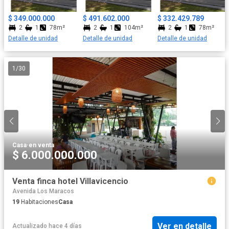
infraestructura de primera! Haz de FLORES T16 tu nuevo hogar,
tu nuevo negocio y disfruta de un estilo de vida único en Palmira.
$ 349.000.000
$ 491.602.000
$ 332.429.789
2
1
78m²
2
1
104m²
2
1
78m²
Detalle de unidad
Detalle de unidad
Detalle de unidad
1
/
30
Casa
·
en venta
$ 6.000.000.000
Venta finca hotel Villavicencio
Avenida Los Maracos
19
Habitaciones
Casa
Ver en detalle
Actualizado hace 4 días