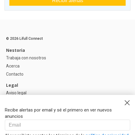
Recibir alertas
© 2026 Lifull Connect
Nestoria
Trabaja con nosotros
Acerca
Contacto
Legal
Aviso legal
Política de Privacidad
Política de Cookies
Recibe alertas por email y sé el primero en ver nuevos
anuncios
Ayuda
Preguntas