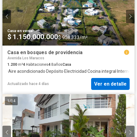
Casa
·
en venta
$ 1.150.000.000
$ 958.333/m²
Casa en bosques de providencia
Avenida Los Maracos
1.200
m²
4
Habitaciones
4
Baños
Casa
·
Aire acondicionado
·
Depósito
·
Electricidad
·
Cocina integral
·
Internet
·
G
Ver en detalle
Actualizado hace 4 días
1
/
14