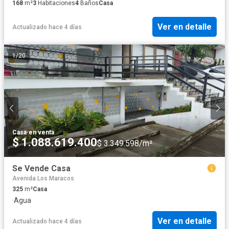
168
m²
3
Habitaciones
4
Baños
Casa
Ver en detalle
Actualizado hace 4 días
1
/
20
Casa
·
en venta
$ 1.088.619.400
$ 3.349.598/m²
Se Vende Casa
Avenida Los Maracos
325
m²
Casa
·
Agua
Ver en detalle
Actualizado hace 4 días