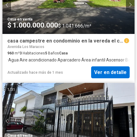
Casa
·
en venta
$ 1.000.000.000
$ 1.041.666/m²
casa campestre en condominio en la vereda el cairo
Avenida Los Maracos
960
m²
3
Habitaciones
5
Baños
Casa
·
Agua
·
Aire acondicionado
·
Aparcadero
·
Área infantil
·
Ascensor
·
Barb
Ver en detalle
Actualizado hace más de 1 mes
1
/
31
Casa
·
en venta