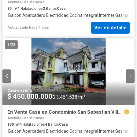
Avenida Los Maracos
85
m²
4
Habitaciones
2
Baños
Casa
·
Balcón
·
Aparcadero
·
Electricidad
·
Cocina integral
·
Internet
·
Gas natura
Ver en detalle
Actualizado hace 4 días
1
/
28
Casa
·
en venta
$ 450.000.000
$ 3.461.538/m²
En Venta Casa en Condominio San Sebastian Villavicencio C3273
Avenida Los Maracos
130
m²
4
Habitaciones
4
Baños
Casa
·
Balcón
·
Aparcadero
·
Electricidad
·
Cocina integral
·
Internet
·
Gas natura