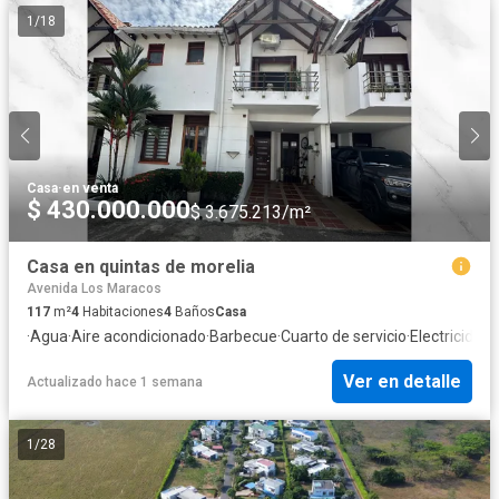
1
/
18
Casa
·
en venta
$ 430.000.000
$ 3.675.213/m²
Casa en quintas de morelia
Avenida Los Maracos
117
m²
4
Habitaciones
4
Baños
Casa
·
Agua
·
Aire acondicionado
·
Barbecue
·
Cuarto de servicio
·
Electricidad
·
Ver en detalle
Actualizado hace 1 semana
1
/
28