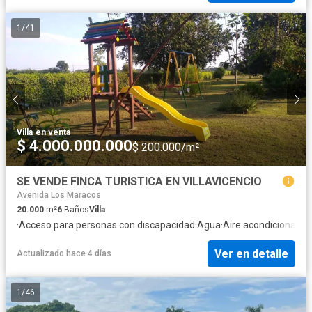
1
/
41
Villa
·
en venta
$ 4.000.000.000
$ 200.000/m²
SE VENDE FINCA TURISTICA EN VILLAVICENCIO
Avenida Los Maracos
20.000
m²
6
Baños
Villa
·
Acceso para personas con discapacidad
·
Agua
·
Aire acondicionado
·
Ver en detalle
Actualizado hace 4 días
1
/
46