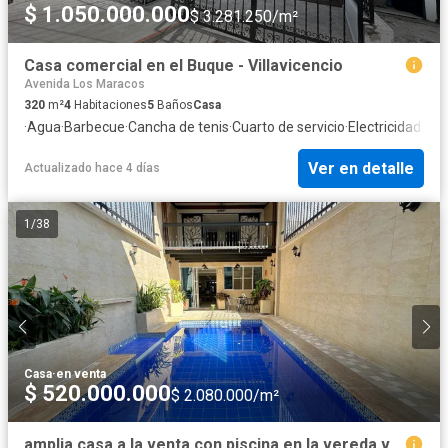
$ 1.050.000.000
$ 3.281.250/m²
Casa comercial en el Buque - Villavicencio
Avenida Los Maracos
320
m²
4
Habitaciones
5
Baños
Casa
·
Agua
·
Barbecue
·
Cancha de tenis
·
Cuarto de servicio
·
Electricidad
·
Gas
Ver en detalle
Actualizado hace 4 días
1
/
38
Casa
·
en venta
$ 520.000.000
$ 2.080.000/m²
amplia casa a la venta con piscina en la vereda vanguardia