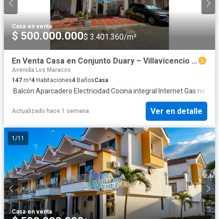
Casa
·
en venta
$ 500.000.000
$ 3.401.360/m²
En Venta Casa en Conjunto Duary – Villavicencio C3310
Avenida Los Maracos
147
m²
4
Habitaciones
4
Baños
Casa
·
Balcón
·
Aparcadero
·
Electricidad
·
Cocina integral
·
Internet
·
Gas natura
Ver en detalle
Actualizado hace 1 semana
1
/
11
Casa
·
en venta