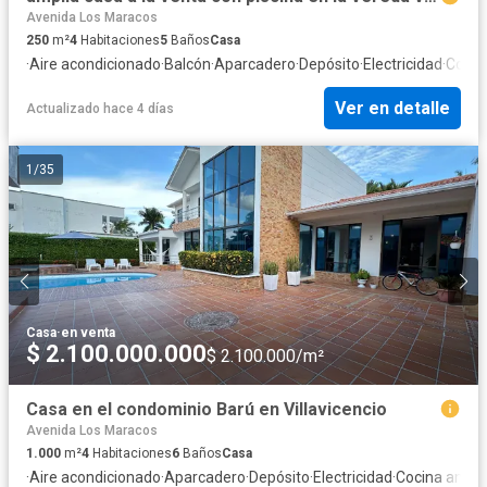
Avenida Los Maracos
250
m²
4
Habitaciones
5
Baños
Casa
·
Aire acondicionado
·
Balcón
·
Aparcadero
·
Depósito
·
Electricidad
·
Cocina
Ver en detalle
Actualizado hace 4 días
1
/
35
Casa
·
en venta
$ 2.100.000.000
$ 2.100.000/m²
Casa en el condominio Barú en Villavicencio
Avenida Los Maracos
1.000
m²
4
Habitaciones
6
Baños
Casa
·
Aire acondicionado
·
Aparcadero
·
Depósito
·
Electricidad
·
Cocina amob