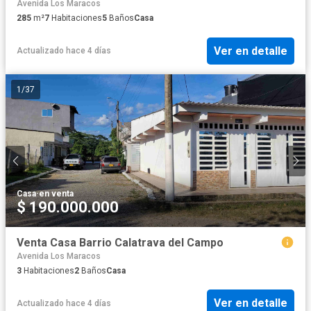
Avenida Los Maracos
285
m²
7
Habitaciones
5
Baños
Casa
Ver en detalle
Actualizado hace 4 días
1
/
37
Casa
·
en venta
$ 190.000.000
Venta Casa Barrio Calatrava del Campo
Avenida Los Maracos
3
Habitaciones
2
Baños
Casa
Ver en detalle
Actualizado hace 4 días