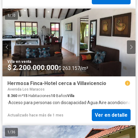
1
/
10
Villa
·
en venta
$ 2.200.000.000
$ 263.157/m²
Hermosa Finca-Hotel cerca a Villavicencio
Avenida Los Maracos
8.360
m²
15
Habitaciones
10
Baños
Villa
·
Acceso para personas con discapacidad
·
Agua
·
Aire acondicionado
·
Ver en detalle
Actualizado hace más de 1 mes
1
/
36