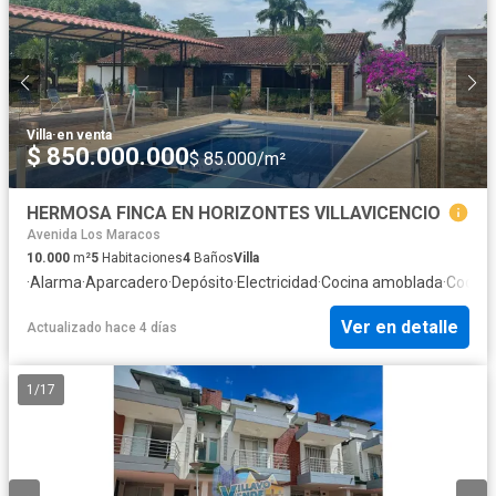
Villa
·
en venta
$ 850.000.000
$ 85.000/m²
HERMOSA FINCA EN HORIZONTES VILLAVICENCIO
Avenida Los Maracos
10.000
m²
5
Habitaciones
4
Baños
Villa
·
Alarma
·
Aparcadero
·
Depósito
·
Electricidad
·
Cocina amoblada
·
Cocina 
Ver en detalle
Actualizado hace 4 días
1
/
17