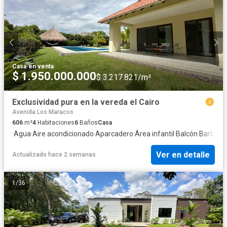
Casa
·
en venta
$ 1.950.000.000
$ 3.217.821/m²
Exclusividad pura en la vereda el Cairo
Avenida Los Maracos
606
m²
4
Habitaciones
6
Baños
Casa
·
Agua
·
Aire acondicionado
·
Aparcadero
·
Área infantil
·
Balcón
·
Barbecu
Ver en detalle
Actualizado hace 2 semanas
1
/
36