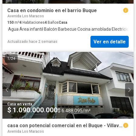
Casa en condominio en el barrio Buque
Avenida Los Maracos
150
m²
4
Habitaciones
4
Baños
Casa
·
Agua
·
Área infantil
·
Balcón
·
Barbecue
·
Cocina amoblada
·
Electricidad
·
Ver en detalle
Actualizado hace 2 semanas
1
/
24
Casa
·
en venta
$ 1.090.000.000
$ 6.488.095/m²
casa con potencial comercial en el Buque - Villavicencion
Avenida Los Maracos