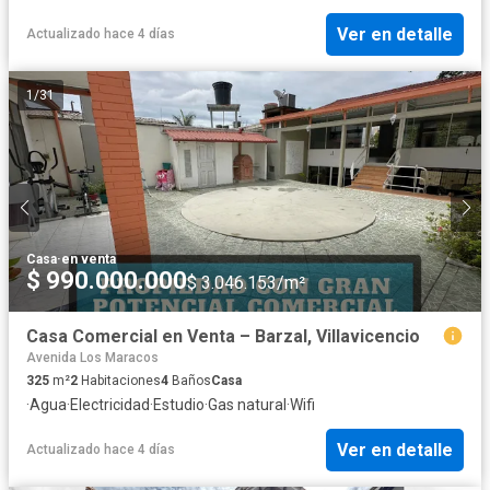
Ver en detalle
Actualizado hace 4 días
1
/
31
Casa
·
en venta
$ 990.000.000
$ 3.046.153/m²
Casa Comercial en Venta – Barzal, Villavicencio
Avenida Los Maracos
325
m²
2
Habitaciones
4
Baños
Casa
·
Agua
·
Electricidad
·
Estudio
·
Gas natural
·
Wifi
Ver en detalle
Actualizado hace 4 días