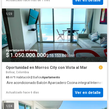
Ver en detalle
Actualizado hace más de 1 mes
1
/
23
Apartamento
·
en venta
$ 1.050.000.000
$ 16.153.846/m²
Oportunidad en Morros City con Vista al Mar
Bolívar, Colombia
65
m²
1
Habitación
2
Baños
Apartamento
·
Aire acondicionado
·
Balcón
·
Aparcadero
·
Cocina integral
·
Internet
·
Jac
Ver en detalle
Actualizado hace 6 días
1
/
24