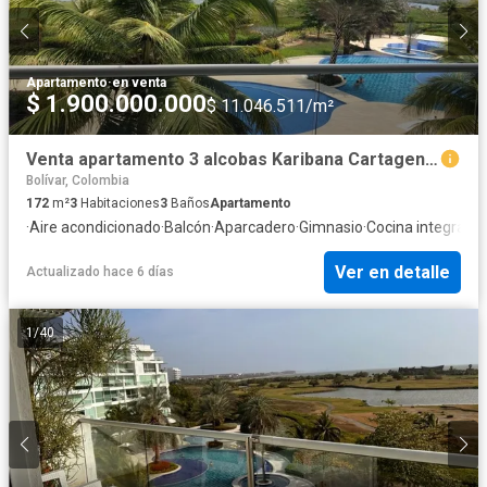
Apartamento
·
en venta
$ 1.900.000.000
$ 11.046.511/m²
Venta apartamento 3 alcobas Karibana Cartagena Golf Beach
Bolívar, Colombia
172
m²
3
Habitaciones
3
Baños
Apartamento
·
Aire acondicionado
·
Balcón
·
Aparcadero
·
Gimnasio
·
Cocina integral
·
A
Ver en detalle
Actualizado hace 6 días
1
/
40