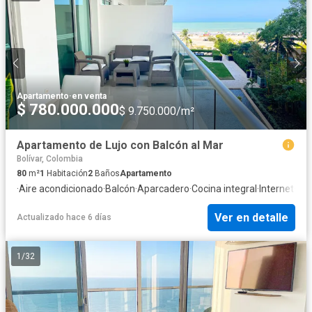
Apartamento
·
en venta
$ 780.000.000
$ 9.750.000/m²
Apartamento de Lujo con Balcón al Mar
Bolívar, Colombia
80
m²
1
Habitación
2
Baños
Apartamento
·
Aire acondicionado
·
Balcón
·
Aparcadero
·
Cocina integral
·
Internet
·
Jac
Ver en detalle
Actualizado hace 6 días
1
/
32