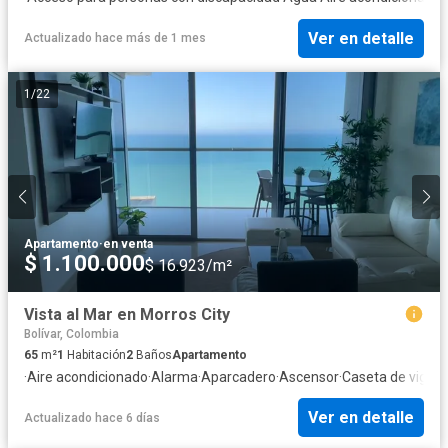
Ver en detalle
Actualizado hace más de 1 mes
1
/
22
Apartamento
·
en venta
$ 1.100.000
$ 16.923/m²
Vista al Mar en Morros City
Bolívar, Colombia
65
m²
1
Habitación
2
Baños
Apartamento
·
Aire acondicionado
·
Alarma
·
Aparcadero
·
Ascensor
·
Caseta de vigila
Ver en detalle
Actualizado hace 6 días