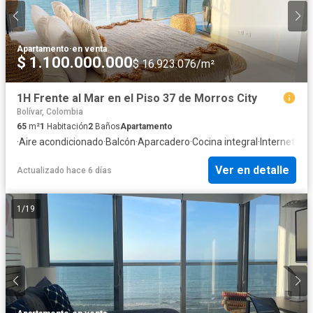
Apartamento
·
en venta
$ 1.100.000.000
$ 16.923.076/m²
1H Frente al Mar en el Piso 37 de Morros City
Bolívar, Colombia
65
m²
1
Habitación
2
Baños
Apartamento
·
Aire acondicionado
·
Balcón
·
Aparcadero
·
Cocina integral
·
Internet
·
Jac
Ver en detalle
Actualizado hace 6 días
1
/
19