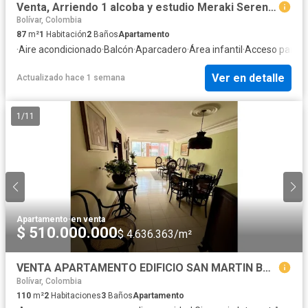
Venta, Arriendo 1 alcoba y estudio Meraki Serena del Mar Cartagena
Bolívar, Colombia
87
m²
1
Habitación
2
Baños
Apartamento
·
Aire acondicionado
·
Balcón
·
Aparcadero
·
Área infantil
·
Acceso para p
Ver en detalle
Actualizado hace 1 semana
1
/
11
Apartamento
·
en venta
$ 510.000.000
$ 4.636.363/m²
VENTA APARTAMENTO EDIFICIO SAN MARTIN BOCAGRANDE CARTAGENA
Bolívar, Colombia
110
m²
2
Habitaciones
3
Baños
Apartamento