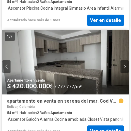
54
m²
1
Habitación
2
Baños
Apartamento
·
Ascensor
·
Piscina
·
Cocina integral
·
Gimnasio
·
Área infantil
·
Alarma
·
Ba
Ver en detalle
Actualizado hace más de 1 mes
1
/
7
Apartamento
·
en venta
$ 420.000.000
$ 7.777.777/m²
apartamento en venta en serena del mar. Cod V1541
Bolívar, Colombia
54
m²
1
Habitación
2
Baños
Apartamento
·
Ascensor
·
Balcón
·
Alarma
·
Cocina amoblada
·
Closet
·
Vista panorámic