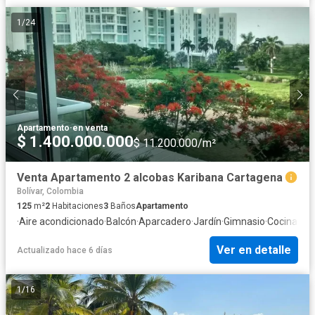
1
/
24
Apartamento
·
en venta
$ 1.400.000.000
$ 11.200.000/m²
Venta Apartamento 2 alcobas Karibana Cartagena
Bolívar, Colombia
125
m²
2
Habitaciones
3
Baños
Apartamento
·
Aire acondicionado
·
Balcón
·
Aparcadero
·
Jardín
·
Gimnasio
·
Cocina int
Ver en detalle
Actualizado hace 6 días
1
/
16