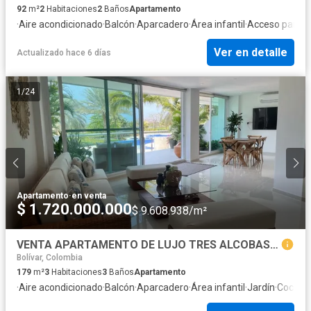
92
m²
2
Habitaciones
2
Baños
Apartamento
·
Aire acondicionado
·
Balcón
·
Aparcadero
·
Área infantil
·
Acceso para p
Ver en detalle
Actualizado hace 6 días
1
/
24
Apartamento
·
en venta
$ 1.720.000.000
$ 9.608.938/m²
VENTA APARTAMENTO DE LUJO TRES ALCOBAS KARIBANA CARTAGENA GOLF BEACH
Bolívar, Colombia
179
m²
3
Habitaciones
3
Baños
Apartamento
·
Aire acondicionado
·
Balcón
·
Aparcadero
·
Área infantil
·
Jardín
·
Cocina 