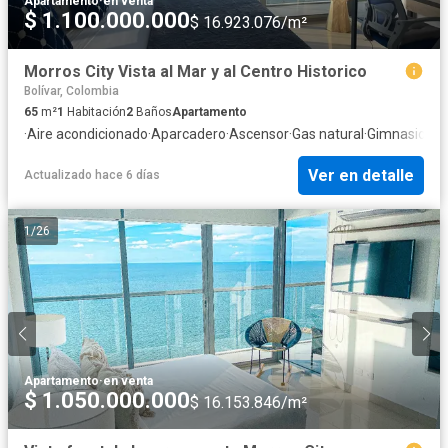
Apartamento
·
en venta
$ 1.100.000.000
$ 16.923.076/m²
Morros City Vista al Mar y al Centro Historico
Bolívar, Colombia
65
m²
1
Habitación
2
Baños
Apartamento
·
Aire acondicionado
·
Aparcadero
·
Ascensor
·
Gas natural
·
Gimnasio
·
Int
Ver en detalle
Actualizado hace 6 días
1
/
26
Apartamento
·
en venta
$ 1.050.000.000
$ 16.153.846/m²