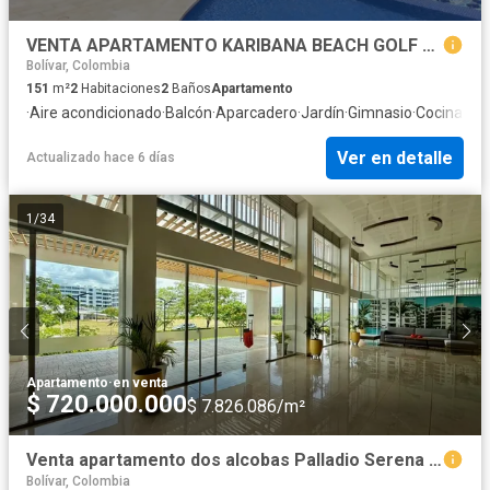
VENTA APARTAMENTO KARIBANA BEACH GOLF CARTAGENA
Bolívar, Colombia
151
m²
2
Habitaciones
2
Baños
Apartamento
·
Aire acondicionado
·
Balcón
·
Aparcadero
·
Jardín
·
Gimnasio
·
Cocina int
Ver en detalle
Actualizado hace 6 días
1
/
34
Apartamento
·
en venta
$ 720.000.000
$ 7.826.086/m²
Venta apartamento dos alcobas Palladio Serena del Mar
Bolívar, Colombia