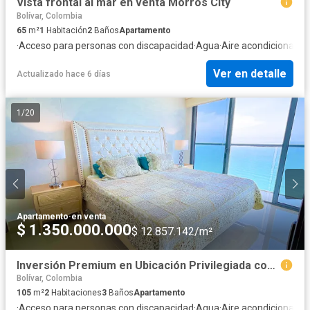
Vista frontal al mar en venta Morros City
Bolívar, Colombia
65
m²
1
Habitación
2
Baños
Apartamento
·
Acceso para personas con discapacidad
·
Agua
·
Aire acondicionado
·
Ver en detalle
Actualizado hace 6 días
1
/
20
Apartamento
·
en venta
$ 1.350.000.000
$ 12.857.142/m²
Inversión Premium en Ubicación Privilegiada con Vista al Mar
Bolívar, Colombia
105
m²
2
Habitaciones
3
Baños
Apartamento
·
Acceso para personas con discapacidad
·
Agua
·
Aire acondicionado
·