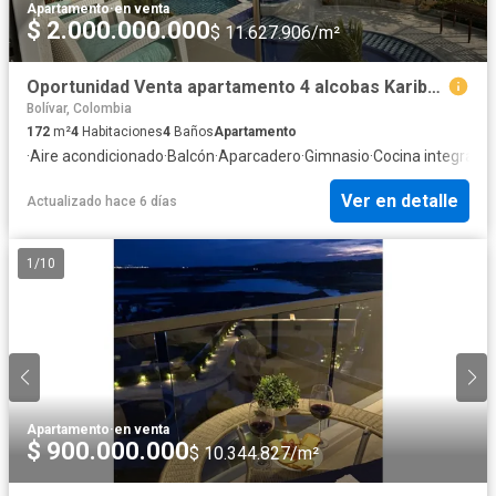
Apartamento
·
en venta
$ 2.000.000.000
$ 11.627.906/m²
Oportunidad Venta apartamento 4 alcobas Karibana Cartagena Golf Beach
Bolívar, Colombia
172
m²
4
Habitaciones
4
Baños
Apartamento
·
Aire acondicionado
·
Balcón
·
Aparcadero
·
Gimnasio
·
Cocina integral
·
A
Ver en detalle
Actualizado hace 6 días
1
/
10
Apartamento
·
en venta
$ 900.000.000
$ 10.344.827/m²