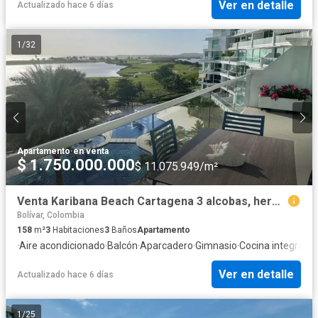
Ver en detalle
Actualizado hace 6 días
1
/
32
Apartamento
·
en venta
$ 1.750.000.000
$ 11.075.949/m²
Venta Karibana Beach Cartagena 3 alcobas, hermosa vista
Bolívar, Colombia
158
m²
3
Habitaciones
3
Baños
Apartamento
·
Aire acondicionado
·
Balcón
·
Aparcadero
·
Gimnasio
·
Cocina integral
·
A
Ver en detalle
Actualizado hace 6 días
1
/
25