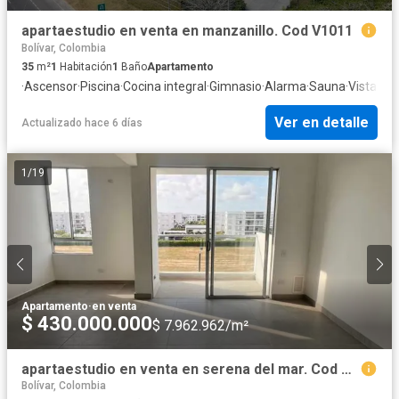
apartaestudio en venta en manzanillo. Cod V1011
Bolívar, Colombia
35
m²
1
Habitación
1
Baño
Apartamento
·
Ascensor
·
Piscina
·
Cocina integral
·
Gimnasio
·
Alarma
·
Sauna
·
Vista pa
Ver en detalle
Actualizado hace 6 días
1
/
19
Apartamento
·
en venta
$ 430.000.000
$ 7.962.962/m²
apartaestudio en venta en serena del mar. Cod V1012
Bolívar, Colombia