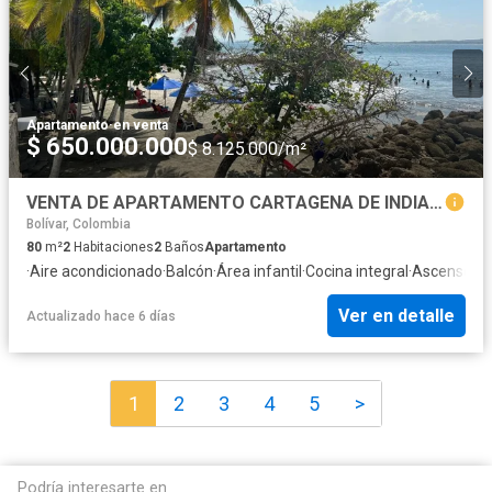
Apartamento
·
en venta
$ 650.000.000
$ 8.125.000/m²
VENTA DE APARTAMENTO CARTAGENA DE INDIAS EN EL LAGUITO
Bolívar, Colombia
80
m²
2
Habitaciones
2
Baños
Apartamento
·
Aire acondicionado
·
Balcón
·
Área infantil
·
Cocina integral
·
Ascensor
·
G
Ver en detalle
Actualizado hace 6 días
1
2
3
4
5
>
Podría interesarte en