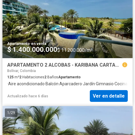
Apartamento
·
en venta
$ 1.400.000.000
$ 11.200.000/m²
APARTAMENTO 2 ALCOBAS - KARIBANA CARTAGENA, GOLF BEACH
Bolívar, Colombia
125
m²
2
Habitaciones
2
Baños
Apartamento
·
Aire acondicionado
·
Balcón
·
Aparcadero
·
Jardín
·
Gimnasio
·
Cocina int
Ver en detalle
Actualizado hace 6 días
1
/
29