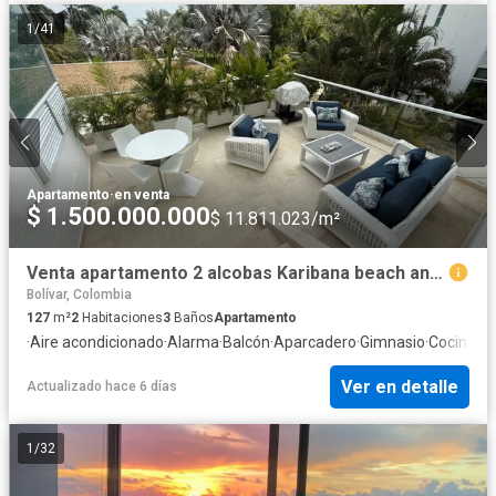
1
/
41
Apartamento
·
en venta
$ 1.500.000.000
$ 11.811.023/m²
Venta apartamento 2 alcobas Karibana beach and golf resort Cartagena
Bolívar, Colombia
127
m²
2
Habitaciones
3
Baños
Apartamento
·
Aire acondicionado
·
Alarma
·
Balcón
·
Aparcadero
·
Gimnasio
·
Cocina in
Ver en detalle
Actualizado hace 6 días
1
/
32