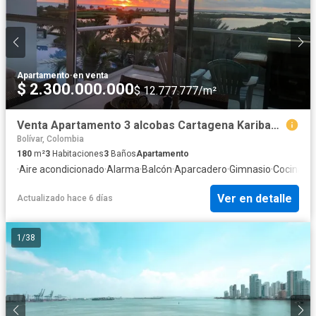
Apartamento
·
en venta
$ 2.300.000.000
$ 12.777.777/m²
Venta Apartamento 3 alcobas Cartagena Karibana Beach Golf
Bolívar, Colombia
180
m²
3
Habitaciones
3
Baños
Apartamento
·
Aire acondicionado
·
Alarma
·
Balcón
·
Aparcadero
·
Gimnasio
·
Cocina in
Ver en detalle
Actualizado hace 6 días
1
/
38