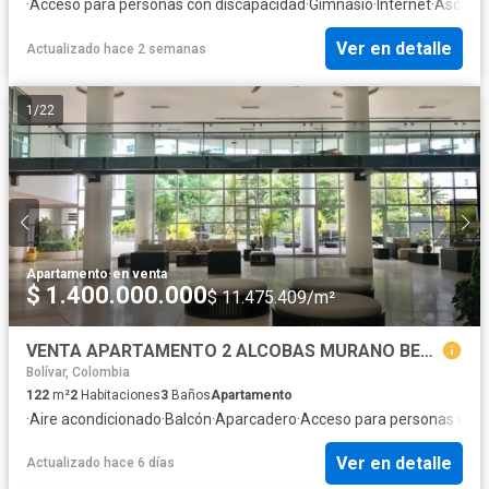
·
Acceso para personas con discapacidad
·
Gimnasio
·
Internet
·
Ascens
Ver en detalle
Actualizado hace 2 semanas
1
/
22
Apartamento
·
en venta
$ 1.400.000.000
$ 11.475.409/m²
VENTA APARTAMENTO 2 ALCOBAS MURANO BEACH CARTAGENA OPORTUNIDAD
Bolívar, Colombia
122
m²
2
Habitaciones
3
Baños
Apartamento
·
Aire acondicionado
·
Balcón
·
Aparcadero
·
Acceso para personas con 
Ver en detalle
Actualizado hace 6 días