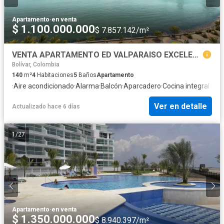
Apartamento
·
en venta
$ 1.100.000.000
$ 7.857.142/m²
VENTA APARTAMENTO ED VALPARAISO EXCELENTE VISTA BOCAGRANDE, CARTAGENA
Bolívar, Colombia
140
m²
4
Habitaciones
5
Baños
Apartamento
·
Aire acondicionado
·
Alarma
·
Balcón
·
Aparcadero
·
Cocina integral
·
Asc
Ver en detalle
Actualizado hace 6 días
1
/
27
Apartamento
·
en venta
$ 1.350.000.000
$ 8.940.397/m²