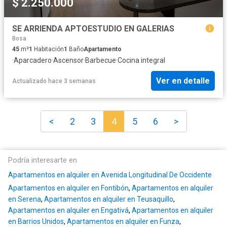
$ 2.250.000
SE ARRIENDA APTOESTUDIO EN GALERIAS
Bosa
45
m²
1
Habitación
1
Baño
Apartamento
·
Aparcadero
·
Ascensor
·
Barbecue
·
Cocina integral
Ver en detalle
Actualizado hace 3 semanas
<
2
3
4
5
6
>
Podría interesarte en
Apartamentos en alquiler en Avenida Longitudinal De Occidente
Apartamentos en alquiler en Fontibón
,
Apartamentos en alquiler
en Serena
,
Apartamentos en alquiler en Teusaquillo
,
Apartamentos en alquiler en Engativá
,
Apartamentos en alquiler
en Barrios Unidos
,
Apartamentos en alquiler en Funza
,