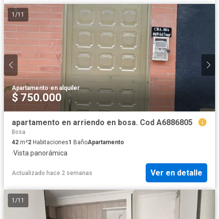
1
/
11
Apartamento
·
en alquiler
$ 750.000
apartamento en arriendo en bosa. Cod A6886805
Bosa
42
m²
2
Habitaciones
1
Baño
Apartamento
·
Vista panorámica
Ver en detalle
Actualizado hace 2 semanas
1
/
11