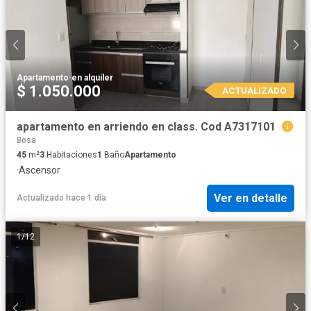
Apartamento
·
en alquiler
$ 1.050.000
ACTUALIZADO
apartamento en arriendo en class. Cod A7317101
Bosa
45
m²
3
Habitaciones
1
Baño
Apartamento
·
Ascensor
Ver en detalle
Actualizado hace 1 día
1
/
12