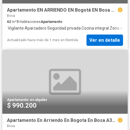
Apartamento EN ARRIENDO EN Bogotá EN Bosa Centro 85654 $850.000
Bosa
62
m²
3
Habitaciones
Apartamento
·
Vigilante
·
Aparcadero
·
Seguridad privada
·
Cocina integral
·
Zona de s
Ver en detalle
Actualizado hace más de 1 mes
en
Rentola
Apartamento
·
en alquiler
$ 990.200
Apartamento En Arriendo En Bogota En Bosa A374519
Bosa