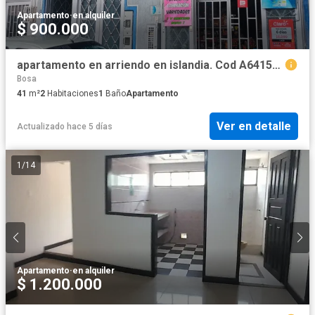
Apartamento
·
en alquiler
$ 900.000
apartamento en arriendo en islandia. Cod A6415202
Bosa
41
m²
2
Habitaciones
1
Baño
Apartamento
Ver en detalle
Actualizado hace 5 días
1
/
14
Apartamento
·
en alquiler
$ 1.200.000