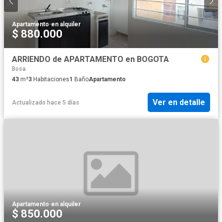
Apartamento
·
en alquiler
$ 880.000
ARRIENDO de APARTAMENTO en BOGOTA
Bosa
43
m²
3
Habitaciones
1
Baño
Apartamento
Ver en detalle
Actualizado hace 5 días
Apartamento
·
en alquiler
$ 850.000