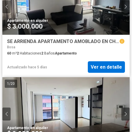
Apartamento
·
en alquiler
$ 3.000.000
SE ARRIENDA APARTAMENTO AMOBLADO EN CHAPINERO
Bosa
60
m²
2
Habitaciones
2
Baños
Apartamento
Ver en detalle
Actualizado hace 5 días
1
/
20
Apartamento
·
en alquiler