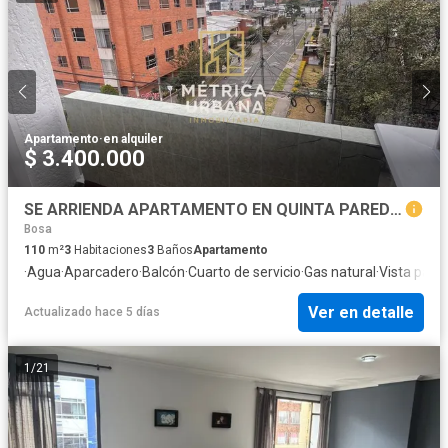
Apartamento
·
en alquiler
$ 3.400.000
SE ARRIENDA APARTAMENTO EN QUINTA PAREDES
Bosa
110
m²
3
Habitaciones
3
Baños
Apartamento
·
Agua
·
Aparcadero
·
Balcón
·
Cuarto de servicio
·
Gas natural
·
Vista pan
Ver en detalle
Actualizado hace 5 días
1
/
21