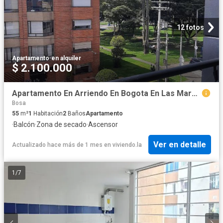
12 fotos
Apartamento
·
en alquiler
$ 2.100.000
Apartamento En Arriendo En Bogota En Las Margaritas A324069
Bosa
55
m²
1
Habitación
2
Baños
Apartamento
·
Balcón
·
Zona de secado
·
Ascensor
Ver en detalle
Actualizado hace más de 1 mes
en
viviendo.la
1
/
7