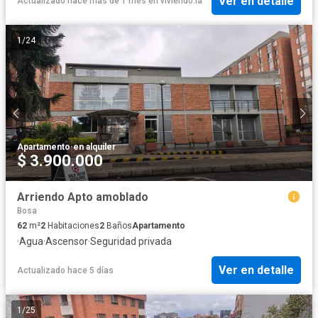
Ver en detalle
Actualizado hace más de 1 mes
en
viviendo.la
1
/
24
Apartamento
·
en alquiler
$ 3.900.000
Arriendo Apto amoblado
Bosa
62
m²
2
Habitaciones
2
Baños
Apartamento
·
Agua
·
Ascensor
·
Seguridad privada
Ver en detalle
Actualizado hace 5 días
1
/
25