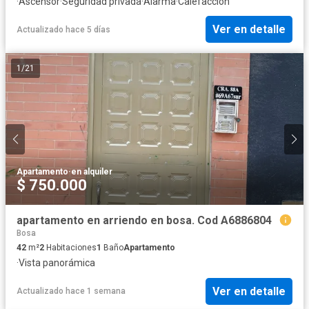
·
Ascensor
·
Seguridad privada
·
Alarma
·
Calefacción
Ver en detalle
Actualizado hace 5 días
1
/
21
Apartamento
·
en alquiler
$ 750.000
apartamento en arriendo en bosa. Cod A6886804
Bosa
42
m²
2
Habitaciones
1
Baño
Apartamento
·
Vista panorámica
Ver en detalle
Actualizado hace 1 semana