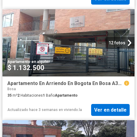
12 fotos
Apartamento
·
en alquiler
$ 1.132.500
Apartamento En Arriendo En Bogota En Bosa A391227
Bosa
35
m²
2
Habitaciones
1
Baño
Apartamento
Ver en detalle
Actualizado hace 3 semanas
en
viviendo.la