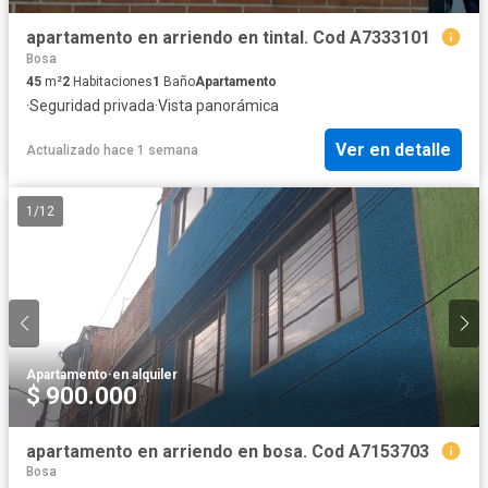
apartamento en arriendo en tintal. Cod A7333101
Bosa
45
m²
2
Habitaciones
1
Baño
Apartamento
·
Seguridad privada
·
Vista panorámica
Ver en detalle
Actualizado hace 1 semana
1
/
12
Apartamento
·
en alquiler
$ 900.000
apartamento en arriendo en bosa. Cod A7153703
Bosa