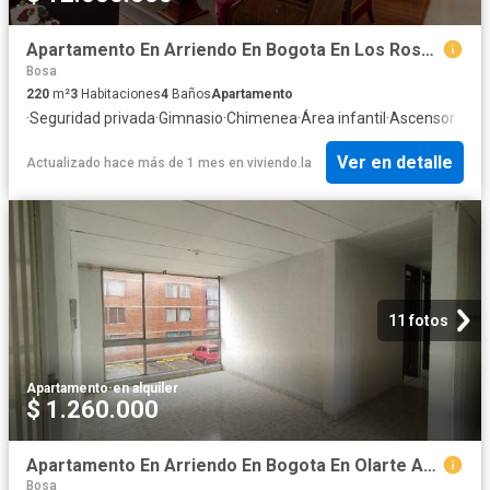
Apartamento En Arriendo En Bogota En Los Rosales A175170
Bosa
220
m²
3
Habitaciones
4
Baños
Apartamento
·
Seguridad privada
·
Gimnasio
·
Chimenea
·
Área infantil
·
Ascensor
Ver en detalle
Actualizado hace más de 1 mes
en
viviendo.la
11 fotos
Apartamento
·
en alquiler
$ 1.260.000
Apartamento En Arriendo En Bogota En Olarte A348500
Bosa