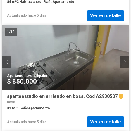
84
m²
2
Habitaciones
1
Baño
Apartamento
Ver en detalle
Actualizado hace 5 días
1
/
13
Apartamento
·
en alquiler
$ 850.000
apartaestudio en arriendo en bosa. Cod A2930507
Bosa
31
m²
1
Baño
Apartamento
Ver en detalle
Actualizado hace 5 días