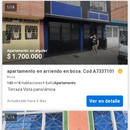
1
/
18
Apartamento
·
en alquiler
$ 1.700.000
apartamento en arriendo en bosa. Cod A7337101
Bosa
145
m²
4
Habitaciones
1
Baño
Apartamento
·
Terraza
·
Vista panorámica
Ver en detalle
Actualizado hace 5 días
1
/
15