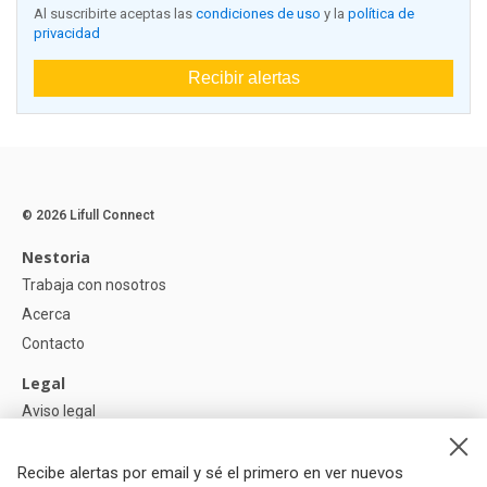
Al suscribirte aceptas las
condiciones de uso
y la
política de
privacidad
Recibir alertas
© 2026 Lifull Connect
Nestoria
Trabaja con nosotros
Acerca
Contacto
Legal
Aviso legal
Política de Privacidad
Política de Cookies
Recibe alertas por email y sé el primero en ver nuevos