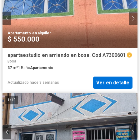
Apartamento
·
en alquiler
$ 550.000
apartaestudio en arriendo en bosa. Cod A7300601
Bosa
37
m²
1
Baño
Apartamento
Ver en detalle
Actualizado hace 3 semanas
1
/
13