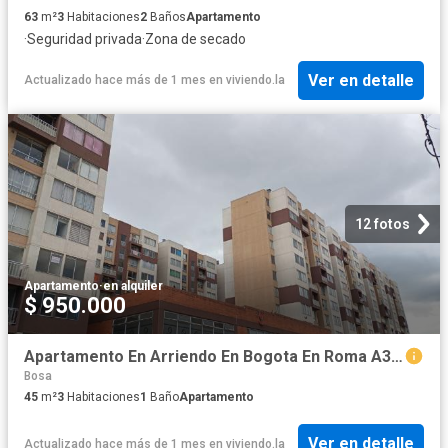
63
m²
3
Habitaciones
2
Baños
Apartamento
·
Seguridad privada
·
Zona de secado
Ver en detalle
Actualizado hace más de 1 mes
en
viviendo.la
12 fotos
Apartamento
·
en alquiler
$ 950.000
Apartamento En Arriendo En Bogota En Roma A338495
Bosa
45
m²
3
Habitaciones
1
Baño
Apartamento
Ver en detalle
Actualizado hace más de 1 mes
en
viviendo.la