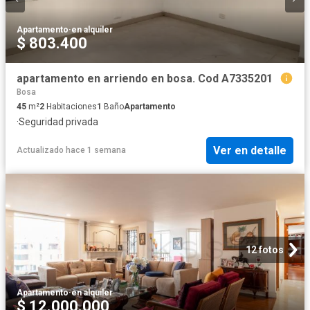
Apartamento
·
en alquiler
$ 803.400
apartamento en arriendo en bosa. Cod A7335201
Bosa
45
m²
2
Habitaciones
1
Baño
Apartamento
·
Seguridad privada
Ver en detalle
Actualizado hace 1 semana
12 fotos
Apartamento
·
en alquiler
$ 12.000.000