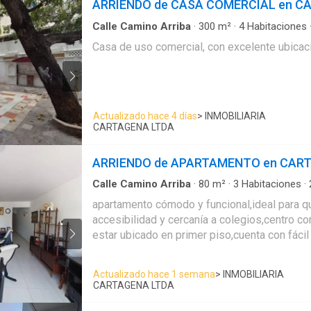
ARRIENDO de CASA COMERCIAL en C
inolvidables 🔹 3 jardines internos que aportan frescura y luz
natural 🔹 Sala, comedor y hall de alcobas bien distribuidos 🔹
Calle Camino Arriba
·
300
m²
·
4
Habitaciones
Cocina amplia, zona de labores y depósito 🔹 Estudio y sala de
Casa de uso comercial, con excelente ubicac
estar, ideales para el trabajo o descanso 🔹 Cuarto y baño de
servicio 🔹 2 parqueaderos privados 💡 Un espacio perfecto para
quienes valoran la privacidad, amplitud y una
estratégica, cerca de centros médicos, cole
Actualizado hace 4 días
> INMOBILIARIA
y las principales vías de la ciudad. Vive en Pie de la Popa, uno de
CARTAGENA LTDA
los sectores más valorizados y tradicionales 
Contáctanos para agendar tu visita. ¡Haz de 
ARRIENDO de APARTAMENTO en CAR
hogar!
Calle Camino Arriba
·
80
m²
·
3
Habitaciones
·
Apartamento
apartamento cómodo y funcional,ideal para 
accesibilidad y cercanía a colegios,centro com
estar ubicado en primer piso,cuenta con fácil
Actualizado hace 1 semana
> INMOBILIARIA
CARTAGENA LTDA