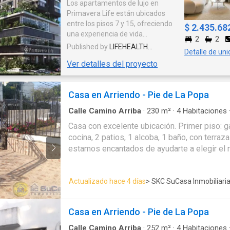
Los apartamentos de lujo en
Primavera Life están ubicados
entre los pisos 7 y 15, ofreciendo
$ 2.435.68
una experiencia de vida
2
2
incomparable. Cada unidad ha
Published by
LIFEHEALTH
Detalle de un
sido diseñada con un enfoque en
UNIVERSAL EXPORT
Ver detalles del proyecto
el máximo confort, estilo y
exclusividad. Alquiler Todas las
unidades inmobiliarias (locales,
Casa en Arriendo - Pie de La Popa
oficinas, apartamentos,
parqueaderos y cuartos útiles)
Calle Camino Arriba
·
230
m²
·
4
Habitaciones
estarán disponibles para alquiler,
Aparcadero
·
Patio
·
Terraza
Casa con excelente ubicación. Primer piso: ga
bajo la administración de
cocina, 2 patios, 1 alcoba, 1 baño, con terraza. Quieres saber má
expertos. Ubicación El proyecto se
está construyendo en el norte de
estamos encantados de ayudarte a elegir el m
la ciudad, en el sector de mayor
familia y/ o negocio. El valor comercial es de
dinamismo, transformación,
para uso vivienda es de $3.500.000. Casa co
crecimiento y valorización.
Actualizado hace 4 días
> SKC SuCasa Inmobiliari
en el pie de la popa, Cartagena. Espacio ampli
Situado en medio de la sinergia de
para tiendas, oficinas o showroom. Ubicación
los centros comerciales Portal
de alto flujo vehicular y peatonal, con excelent
Quindío, Unicentro y Plaza Flora
Casa en Arriendo - Pie de La Popa
acceso desde principales vías. Área total [23
(Calima), y en el epicentro del
funcional, dos baños, cocineta y batería de 
Calle Camino Arriba
·
252
m²
·
4
Habitaciones
sector universitario, de salud,