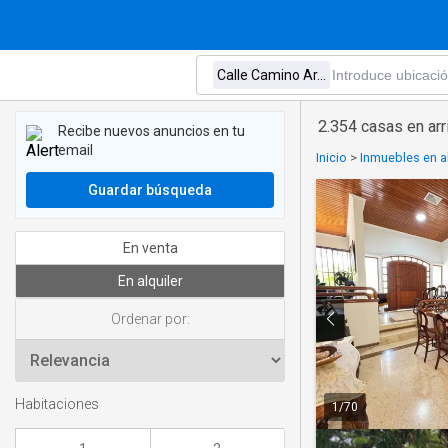
2.354 casas en arr
Recibe nuevos anuncios en tu
email
Inicio
>
Inmuebles en al
Guardar búsqueda
En venta
En alquiler
Ordenar por:
Habitaciones
1
/
70