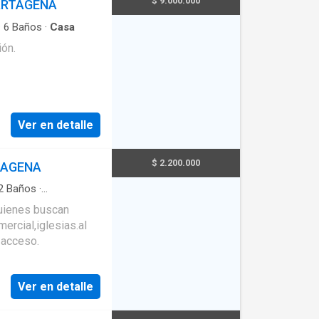
$ 9.000.000
ARTAGENA
·
6
Baños
·
Casa
ión.
 ubicación
gios, supermercados
Ver en detalle
de Cartagena. 📲
esta casa tu nuevo
$ 2.200.000
TAGENA
2
Baños
·
quienes buscan
ercial,iglesias.al
 acceso.
Ver en detalle