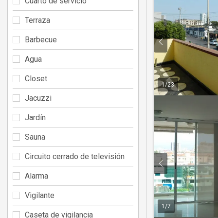
Cuarto de servicio
Terraza
Barbecue
Agua
Closet
1
/
23
Jacuzzi
Jardín
Sauna
Circuito cerrado de televisión
Alarma
Vigilante
1
/
7
Caseta de vigilancia