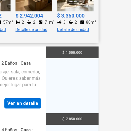
2
$ 2.942.004
$ 3.350.000
57m²
2
2
71m²
3
2
80m²
idad
Detalle de unidad
Detalle de unidad
$ 4.500.000
·
2
Baños
·
Casa
·
raje, sala, comedor,
s,
ejor lugar para tu
 $4.500.000. El valor
mercial en arriendo
Ver en detalle
a
o y flexible, ideal
 estratégica en zona
e visibilidad y fácil
$ 7.850.000
0m²], distribución
parqueaderos
·
4
Baños
·
Casa
·