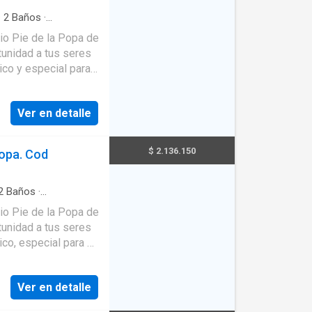
·
2
Baños
·
rvicio
·
Closet
·
Gas
rio Pie de la Popa de
rtunidad a tus seres
ico y especial para
n con vista externa,
na cerrada, zona de
Ver en detalle
tes centros
 instituciones
cenes de cadena,
$ 2.136.150
popa. Cod
as, instituciones
 vías de acceso,
 la bahía y del
2
Baños
·
o cerrado de
rio Pie de la Popa de
rtunidad a tus seres
ico, especial para el
habitaciones,2 baños,
Ver en detalle
to y baño de
tros comerciales,