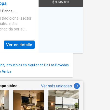
$ 3.845.000
Popa
2
Baños
·
o
·
Caseta de
Piscina
·
Sauna
ciales más
conocida por su
ueble
minación natural y
Ver en detalle
a
ncionalidad con sus
dor para ti y tu
una
,
Inmuebles en alquiler en De Las Bovedas
o Arriba
sponibles:
Ver más unidades