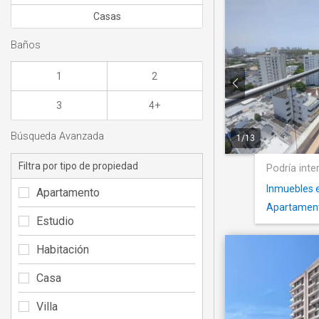
Casas
Baños
1
2
3
4+
Búsqueda Avanzada
1
/
13
Filtra por tipo de propiedad
Podría inte
Inmuebles e
Apartamento
Apartamento
Estudio
Habitación
Casa
Villa