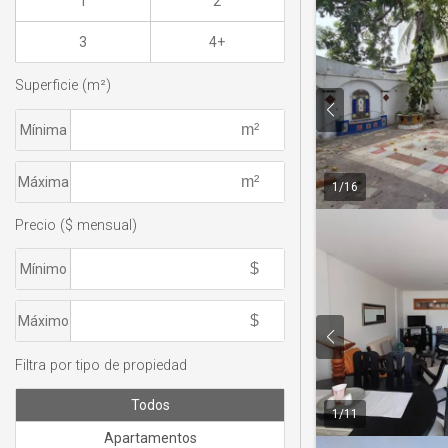
1
2
3
4+
Superficie (m²)
Mínima
Máxima
1
/
16
Precio ($ mensual)
Mínimo
Máximo
Filtra por tipo de propiedad
Todos
1
/
11
Apartamentos