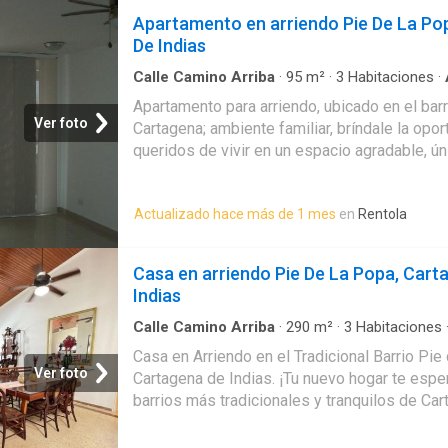
salas de cine, heladería, iglesia, institucione
Apartamento en arriendo Pie De La Po
restaurantes tradicionales, almacenes de cad
De Indias
instituciones financieras y bancarias, instit
de servicios de salud, cómodas vías de acce
Calle Camino Arriba
·
95
m²
·
3
Habitaciones
·
Cuarto de servicio
·
Balcón
·
Cocina amoblada
·
publico cercano, a pocos minutos de la bahía 
Apartamento para arriendo, ubicado en el bar
histórico.
Ver foto
Cartagena; ambiente familiar, bríndale la opo
queridos de vivir en un espacio agradable, ún
bienestar de ellos; el apto consta de balcón 
hacia el centro histórico, sala - comedor, 3 h
Actualizado hace más de 1 mes
en
Rentola
cocina integral cerrada, zona de labores,cuan
servicio cerca a importantes y modernos cen
salas de cine, heladería, iglesia, institucione
Casa en arriendo Pie De La Popa, Cart
restaurantes tradicionales, almacenes de cad
Indias
instituciones financieras y bancarias, instit
de servicios de salud, cómodas vías de acce
Calle Camino Arriba
·
290
m²
·
3
Habitaciones
servicio
·
Aparcadero
·
Jardín
·
Zona de secado
publico cercano, a pocos minutos de la bahía 
Casa en Arriendo en el Tradicional Barrio Pie
Terraza
histórico. Mostrar
Ver foto
Cartagena de Indias. ¡Tu nuevo hogar te espe
barrios más tradicionales y tranquilos de Ca
amplia y acogedora casa de 360 m² de lote 
combina el encanto del Pie de la Popa con 