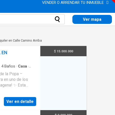
VENDER O ARRENDAR TU INMUEBLE
Ver mapa
quiler en Calle Camino Arriba
$ 15.000.000
A EN
·
4
Baños
·
Casa
·
con discapacidad
·
 de la Popa –
as natural
·
Cuarto
a! ✨ Esta
y 290 m² construidos
espacios cómodos y
Ver en detalle