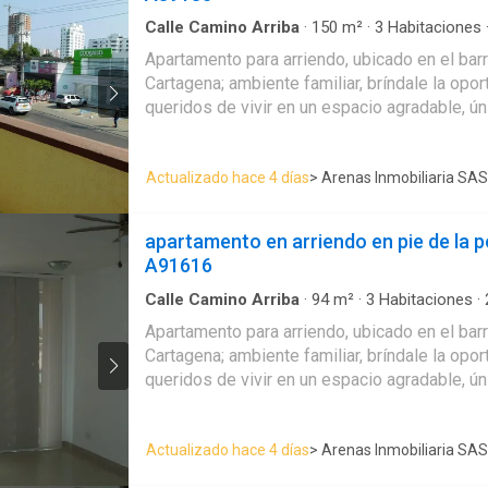
Calle Camino Arriba
·
150
m²
·
3
Habitaciones
Apartamento
·
Ascensor
·
Balcón
·
Cuarto de se
Apartamento para arriendo, ubicado en el bar
natural
·
Vista panorámica
Cartagena; ambiente familiar, bríndale la opo
queridos de vivir en un espacio agradable, ún
el bienestar de ellos; el apto consta de balcó
sala - comedor, 3 habitaciones, 2 baños, coci
Actualizado hace 4 días
> Arenas Inmobiliaria SAS
labores, alcoba de servicio; cerca a importan
comerciales, salas de cine, heladería, iglesia,
educativas, restaurantes tradicionales, alma
apartamento en arriendo en pie de la 
boutiques, instituciones financieras y bancari
A91616
prestadoras de servicios de salud, cómodas
transporte publico cercano, a pocos pasos de
Calle Camino Arriba
·
94
m²
·
3
Habitaciones
·
Apartamento
·
Cocina integral
·
Balcón
·
Circuit
centro histórico.
Apartamento para arriendo, ubicado en el bar
televisión
·
Vista panorámica
Cartagena; ambiente familiar, bríndale la opo
queridos de vivir en un espacio agradable, ún
bienestar de ellos; el apto consta de balcón con vista externa
hacia el centro histórico , sala - comedor, 3 
Actualizado hace 4 días
> Arenas Inmobiliaria SAS
cocina integral cerrada, zona de labores,cuan
servicio cerca a importantes y modernos cen