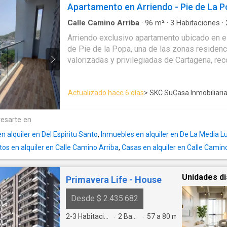
Apartamento en Arriendo - Pie de La 
Calle Camino Arriba
·
96
m²
·
3
Habitaciones
·
Apartamento
·
Aire acondicionado
·
Aparcader
Arriendo exclusivo apartamento ubicado en el tradicional sector
vigilancia
·
Cocina integral
·
Gimnasio
·
Jacuzzi
·
de Pie de la Popa, una de las zonas residen
valorizadas y privilegiadas de Cartagena, re
tranquilidad, accesibilidad y entorno residencial. Este inm
se destaca por su excelente distribución, ilu
Actualizado hace 6 días
> SKC SuCasa Inmobiliari
espacios diseñados para brindar confort y fu
3 alcobas y 2 baños hacen de este lugar acoge
familia.
resarte en
n alquiler en Del Espiritu Santo
,
Inmuebles en alquiler en De La Media L
s en alquiler en Calle Camino Arriba
,
Casas en alquiler en Calle Camin
Unidades di
Primavera Life - House
Desde $ 2.435.682
2-3
Habitaciones
2
Baños
57 a 80
m²
·
·