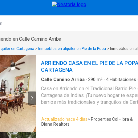
iendo en Calle Camino Arriba
quiler en Cartagena
>
Inmuebles en alquiler en Pie de la Popa
>
Inmuebles en al
ARRIENDO CASA EN EL PIE DE LA POP
CARTAGENA
Calle Camino Arriba
·
290
m²
·
4
Habitaciones
Aparcadero
·
Depósito
·
Acceso para personas 
Casa en Arriendo en el Tradicional Barrio Pie
Electricidad
·
Jardín
·
Cocina integral
·
Internet
·
G
Cartagena de Indias. ¡Tu nuevo hogar te espera en uno de los
de servicio
·
Agua
·
Patio
barrios más tradicionales y tranquilos de Cartagen
amplia y acogedora casa de 360 m² de lote 
combina el encanto del Pie de la Popa con 
Actualizado hace 4 días
> Properties Col - Ibra &
funcionales ideales para el disfrute familiar. 🔹 4 habitaciones,
Diana Realtors
cada una con baño privado 🔹 Terraza perfecta para descansar al
aire libre 🔹 Patio con zona BBQ para compartir momentos