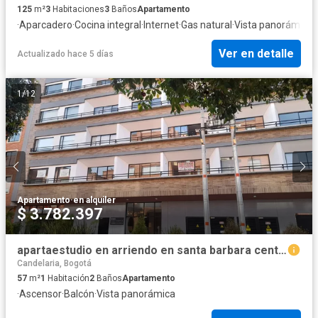
125
m²
3
Habitaciones
3
Baños
Apartamento
·
Aparcadero
·
Cocina integral
·
Internet
·
Gas natural
·
Vista panorámica
·
Ver en detalle
Actualizado hace 5 días
1
/
12
Apartamento
·
en alquiler
$ 3.782.397
apartaestudio en arriendo en santa barbara central-usaquén. Cod A51774
Candelaria, Bogotá
57
m²
1
Habitación
2
Baños
Apartamento
·
Ascensor
·
Balcón
·
Vista panorámica