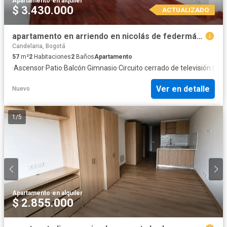
Apartamento
·
en alquiler
$ 3.430.000
ACTUALIZADO
apartamento en arriendo en nicolás de federmán. Cod A52192
Candelaria, Bogotá
57
m²
2
Habitaciones
2
Baños
Apartamento
·
Ascensor
·
Patio
·
Balcón
·
Gimnasio
·
Circuito cerrado de televisión
·
Bar
Ver en detalle
Nuevo
1
/
5
Apartamento
·
en alquiler
$ 2.855.000