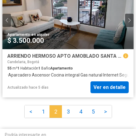
Apartamento
·
en alquiler
$ 3.500.000
ARRIENDO HERMOSO APTO AMOBLADO SANTA BARBARA
Candelaria, Bogotá
55
m²
1
Habitación
1
Baño
Apartamento
·
Aparcadero
·
Ascensor
·
Cocina integral
·
Gas natural
·
Internet
·
Segurida
Ver en detalle
Actualizado hace 5 días
<
1
2
3
4
5
>
Podría interesarte en