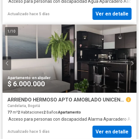
·
Acceso para personas con discapacidad
·
Agua
·
Aparcadero
·
Ascens
Ver en detalle
Actualizado hace 5 días
1
/
10
Apartamento
·
en alquiler
$ 6.000.000
ARRIENDO HERMOSO APTO AMOBLADO UNICENTRO
Candelaria, Bogotá
77
m²
2
Habitaciones
2
Baños
Apartamento
·
Acceso para personas con discapacidad
·
Alarma
·
Aparcadero
·
Asce
Ver en detalle
Actualizado hace 5 días