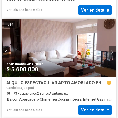
Ver en detalle
Actualizado hace 5 días
1
/
14
Apartamento
·
en alquiler
$ 5.600.000
ALQUILO ESPECTACULAR APTO AMOBLADO EN BOGOTA SALITRE
Candelaria, Bogotá
90
m²
3
Habitaciones
2
Baños
Apartamento
·
Balcón
·
Aparcadero
·
Chimenea
·
Cocina integral
·
Internet
·
Gas natural
·
Ver en detalle
Actualizado hace 5 días