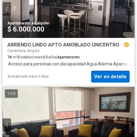
Apartamento
·
en alquiler
$ 6.000.000
ARRIENDO LINDO APTO AMOBLADO UNICENTRO
Candelaria, Bogotá
76
m²
2
Habitaciones
2
Baños
Apartamento
·
Acceso para personas con discapacidad
·
Agua
·
Alarma
·
Aparcadero
·
Ver en detalle
Actualizado hace 5 días
1
/
24