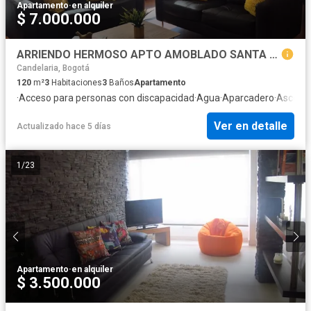
Apartamento
·
en alquiler
$ 7.000.000
ARRIENDO HERMOSO APTO AMOBLADO SANTA PAULA
Candelaria, Bogotá
120
m²
3
Habitaciones
3
Baños
Apartamento
·
Acceso para personas con discapacidad
·
Agua
·
Aparcadero
·
Ascens
Ver en detalle
Actualizado hace 5 días
1
/
23
Apartamento
·
en alquiler
$ 3.500.000