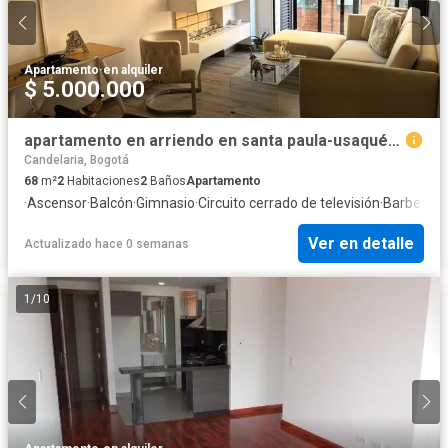
Apartamento
·
en alquiler
$ 5.000.000
apartamento en arriendo en santa paula-usaquén. Cod A52175
Candelaria, Bogotá
68
m²
2
Habitaciones
2
Baños
Apartamento
·
Ascensor
·
Balcón
·
Gimnasio
·
Circuito cerrado de televisión
·
Barbecue
·
Ver en detalle
Actualizado hace 0 semanas
1
/
10