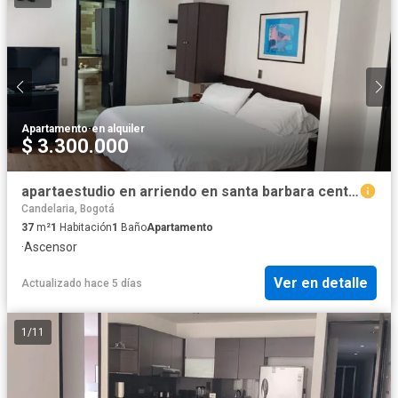
Apartamento
·
en alquiler
$ 3.300.000
apartaestudio en arriendo en santa barbara central-usaquén. Cod A51915
Candelaria, Bogotá
37
m²
1
Habitación
1
Baño
Apartamento
·
Ascensor
Ver en detalle
Actualizado hace 5 días
1
/
11