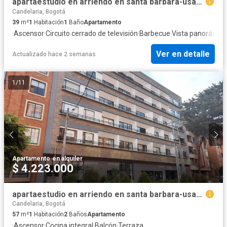
apartaestudio en arriendo en santa barbara-usaquén. Cod A52135
Candelaria, Bogotá
39
m²
1
Habitación
1
Baño
Apartamento
·
Ascensor
·
Circuito cerrado de televisión
·
Barbecue
·
Vista panorámic
Ver en detalle
Actualizado hace 2 semanas
1
/
11
Apartamento
·
en alquiler
$ 4.223.000
apartaestudio en arriendo en santa barbara-usaquén. Cod A51720
Candelaria, Bogotá
57
m²
1
Habitación
2
Baños
Apartamento
·
Ascensor
·
Cocina integral
·
Balcón
·
Terraza