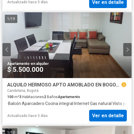
Ver en detalle
Actualizado hace 5 días
1
/
19
Apartamento
·
en alquiler
$ 5.500.000
ALQUILO HERMOSO APTO AMOBLADO EN BOGOTA CEDRITOS
Candelaria, Bogotá
100
m²
3
Habitaciones
2
Baños
Apartamento
·
Balcón
·
Aparcadero
·
Cocina integral
·
Internet
·
Gas natural
·
Vista pano
Ver en detalle
Actualizado hace 5 días
1
/
10