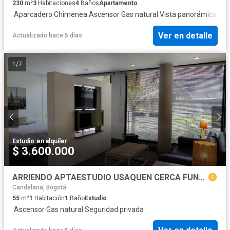
230
m²
3
Habitaciones
4
Baños
Apartamento
·
Aparcadero
·
Chimenea
·
Ascensor
·
Gas natural
·
Vista panorámica
·
Seg
Ver en detalle
Actualizado hace 5 días
1
/
7
Estudio
·
en alquiler
$ 3.600.000
ARRIENDO APTAESTUDIO USAQUEN CERCA FUNDACIÓN SANTA FE/ HACIENDA
Candelaria, Bogotá
55
m²
1
Habitación
1
Baño
Estudio
·
Ascensor
·
Gas natural
·
Seguridad privada