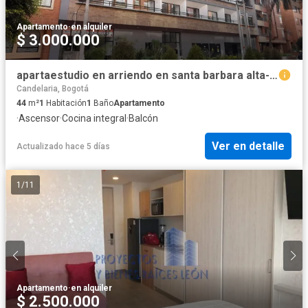
Apartamento
·
en alquiler
$ 3.000.000
apartaestudio en arriendo en santa barbara alta-usaquén. Cod A51719
Candelaria, Bogotá
44
m²
1
Habitación
1
Baño
Apartamento
·
Ascensor
·
Cocina integral
·
Balcón
Ver en detalle
Actualizado hace 5 días
1
/
11
Apartamento
·
en alquiler
$ 2.500.000