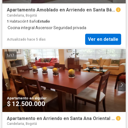
Apartamento Amoblado en Arriendo en Santa Bárbara, Bogotá CZ9202
Candelaria, Bogotá
1
Habitación
1
Baño
Estudio
·
Cocina integral
·
Ascensor
·
Seguridad privada
Ver en detalle
Actualizado hace 5 días
1
/
17
Apartamento
·
en alquiler
$ 12.500.000
Apartamento en Arriendo en Santa Ana Oriental AMOBLADO
Candelaria, Bogotá