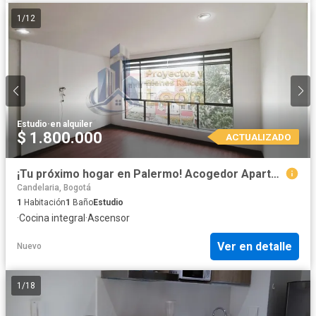
1
/
12
Estudio
·
en alquiler
$ 1.800.000
ACTUALIZADO
¡Tu próximo hogar en Palermo! Acogedor Apartaestudio. CZ9211
Candelaria, Bogotá
1
Habitación
1
Baño
Estudio
·
Cocina integral
·
Ascensor
Ver en detalle
Nuevo
1
/
18