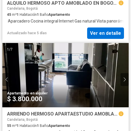
ALQUILO HERMOSO APTO AMOBLADO EN BOGOTA- BELLA SUIZA
Candelaria, Bogotá
45
m²
1
Habitación
1
Baño
Apartamento
·
Aparcadero
·
Cocina integral
·
Internet
·
Gas natural
·
Vista panorámica
·
Ver en detalle
Actualizado hace 5 días
1
/
7
Apartamento
·
en alquiler
$ 3.800.000
ARRIENDO HERMOSO APARTAESTUDIO AMOBLADO
Candelaria, Bogotá
55
m²
1
Habitación
1
Baño
Apartamento