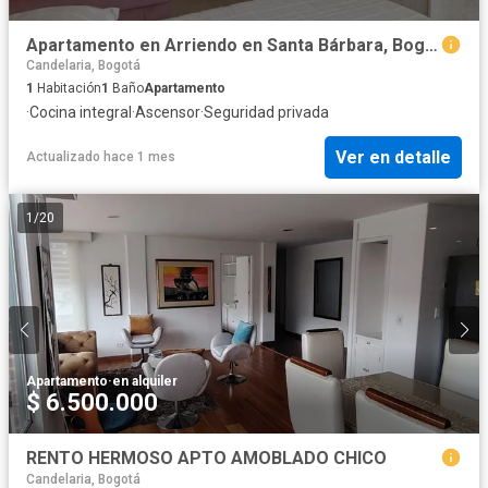
Apartamento en Arriendo en Santa Bárbara, Bogotá CZ9202
Candelaria, Bogotá
1
Habitación
1
Baño
Apartamento
·
Cocina integral
·
Ascensor
·
Seguridad privada
Ver en detalle
Actualizado hace 1 mes
1
/
20
Apartamento
·
en alquiler
$ 6.500.000
RENTO HERMOSO APTO AMOBLADO CHICO
Candelaria, Bogotá