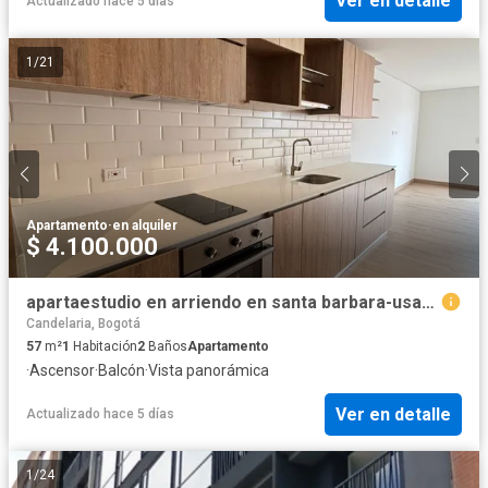
Ver en detalle
Actualizado hace 5 días
1
/
21
Apartamento
·
en alquiler
$ 4.100.000
apartaestudio en arriendo en santa barbara-usaquén. Cod A51961
Candelaria, Bogotá
57
m²
1
Habitación
2
Baños
Apartamento
·
Ascensor
·
Balcón
·
Vista panorámica
Ver en detalle
Actualizado hace 5 días
1
/
24