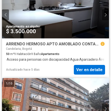
Apartamento
·
en alquiler
$ 3.500.000
ARRIENDO HERMOSO APTO AMOBLADO CONTADOR
Candelaria, Bogotá
50
m²
1
Habitación
1
Baño
Apartamento
·
Acceso para personas con discapacidad
·
Agua
·
Aparcadero
·
Área inf
Ver en detalle
Actualizado hace 5 días
1
/
10