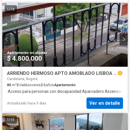
1
/
18
Apartamento
·
en alquiler
$ 4.800.000
ARRIENDO HERMOSO APTO AMOBLADO LISBOA CEDRITOS
Candelaria, Bogotá
80
m²
2
Habitaciones
2
Baños
Apartamento
·
Acceso para personas con discapacidad
·
Aparcadero
·
Ascensor
·
Bal
Ver en detalle
Actualizado hace 5 días
1
/
15