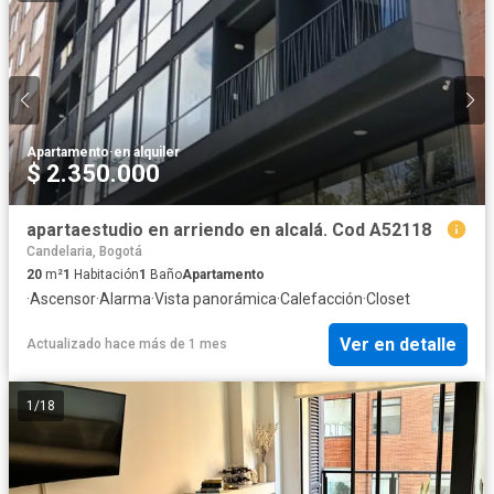
Apartamento
·
en alquiler
$ 2.350.000
apartaestudio en arriendo en alcalá. Cod A52118
Candelaria, Bogotá
20
m²
1
Habitación
1
Baño
Apartamento
·
Ascensor
·
Alarma
·
Vista panorámica
·
Calefacción
·
Closet
Ver en detalle
Actualizado hace más de 1 mes
1
/
18