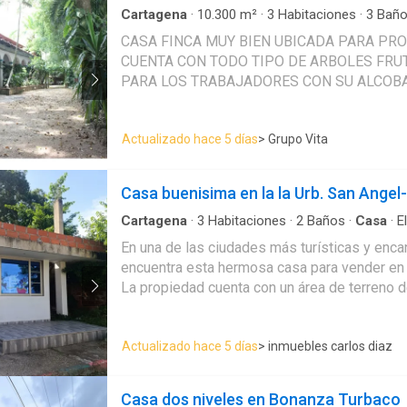
Cartagena
·
10.300
m²
·
3
Habitaciones
·
3
Baño
amoblada
·
Jardín
·
Gas natural
·
Cuarto de servi
CASA FINCA MUY BIEN UBICADA PARA PR
CUENTA CON TODO TIPO DE ARBOLES FRUTALES ZONA RU
PARA LOS TRABAJADORES CON SU ALCOBA, COCI
TIENE UN TERRENO DE 13.000 METROS PE
10.300, CONSTRUDO TIENE 400 APROX.
Actualizado hace 5 días
> Grupo Vita
Casa buenisima en la la Urb. San Ange
Cartagena
·
3
Habitaciones
·
2
Baños
·
Casa
·
E
Seguridad privada
·
Agua
·
Patio
En una de las ciudades más turísticas y enc
encuentra esta hermosa casa para vender en C
La propiedad cuenta con un área de terreno 
68 M2, ideal para aquellos que buscan un h
de las zonas de la ciudad. El inmueble consta de 3 alcobas, perfectas para
Actualizado hace 5 días
> inmuebles carlos diaz
una familia o para aquellos que deseen tener
invitados o su propio estudio. También cuen
de ellos en la habitación principal, lo que br
Casa dos niveles en Bonanza Turbaco