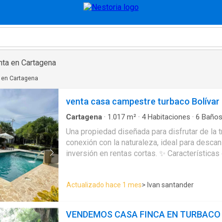
nta en Cartagena
 en Cartagena
venta casa campestre turbaco Bolívar
Cartagena
·
1.017
m²
·
4
Habitaciones
·
6
Baño
Aparcadero
·
Depósito
·
Electricidad
·
Cocina am
Una propiedad diseñada para disfrutar de la tr
·
Jacuzzi
·
Gas natural
·
Vista panorámica
·
Cuar
conexión con la naturaleza, ideal para descan
de agua
·
Agua
·
Patio
·
Área infantil
·
Vigilante
·
discapacidad
·
Jardín
·
Barbecue
·
Caseta de vigi
inversión en rentas cortas. ✨ Características destacadas: 🛏 4 habitaciones
privada
amplias y cómodas ❄ Aire acondicionado 🏊 P
Playground para niños 🐶 Zona especial par
Actualizado hace 1 mes
> Ivan santander
totalmente equipada 🧺 Área de labores 📦 
Parqueadero privado para 4 vehículos 🌳 Amp
ambiente natural Perfecta para quienes buscan privacidad, comodidad y un
VENDEMOS CASA FINCA EN TURBACO
espacio exclusivo muy cerca de Cartagena.