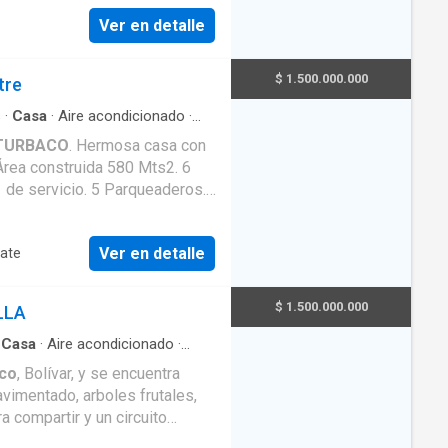
Ver en detalle
$ 1.500.000.000
tre
s
·
Casa
·
Aire acondicionado
·
da
·
Jardín
·
Barbecue
·
Cocina
TURBACO
. Hermosa casa con
·
Piscina
·
Cancha de tenis
Ver en detalle
tate
$ 1.500.000.000
LLA
·
Casa
·
Aire acondicionado
·
na integral
·
Gas natural
·
co
, Bolívar, y se encuentra
imentado, arboles frutales,
a compartir y un circuito