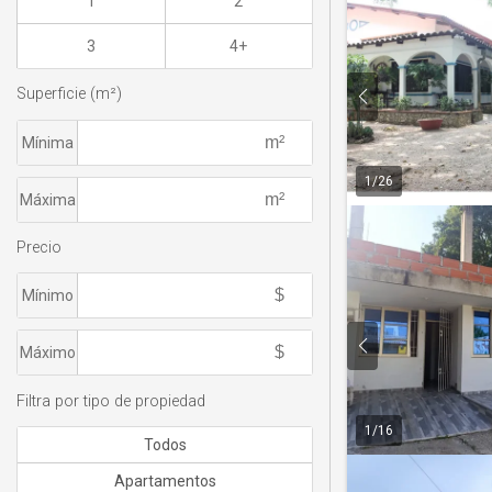
1
2
3
4+
Superficie (m²)
Mínima
1
/
26
Máxima
Precio
Mínimo
Máximo
Filtra por tipo de propiedad
1
/
16
Todos
Apartamentos