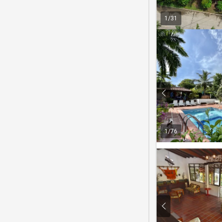
1
/
31
1
/
76