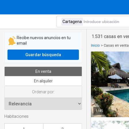
1.531 casas en ve
Recibe nuevos anuncios en tu
email
Inicio
>
Casas en venta
Guardar búsqueda
En venta
En alquiler
Ordenar por:
1
/
45
Habitaciones