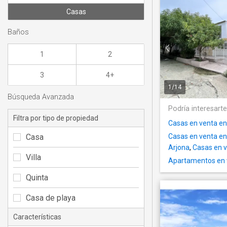
Casas
Baños
1
2
3
4+
1
/
14
Búsqueda Avanzada
Podría interesart
Filtra por tipo de propiedad
Casas en venta en
Casa
Casas en venta en
Arjona
,
Casas en v
Villa
Apartamentos en 
Quinta
Casa de playa
Características