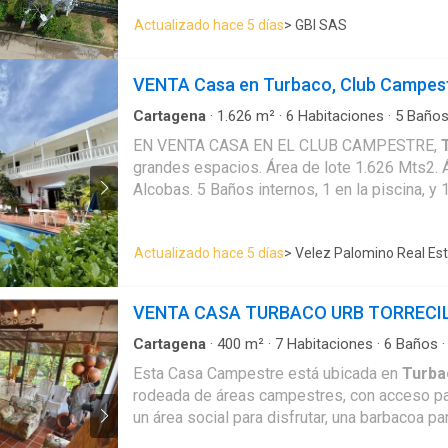
Actualizado hace 5 días
> GBI SAS
VENTA Casa en Turbaco, Club Campes
Cartagena
·
1.626
m²
·
6
Habitaciones
·
5
Baño
Balcón
·
Aparcadero
·
Depósito
·
Cocina amobla
EN VENTA CASA EN EL CLUB CAMPESTRE,
integral
·
Seguridad privada
·
Cuarto de servicio
grandes espacios. Área de lote 1.626 Mts2. Área construida 580 Mts2. 6
Alcobas. 5 Baños internos, 1 en la piscina, y 1 de servicio. 5 Parqueaderos.
Alcoba de servicio. Depósito. Piscina. Estudio. - Velez Palomino Real
Estate -
Actualizado hace 5 días
> Velez Palomino Real Es
VENTA CASA TURBACO URB TORRECI
Cartagena
·
400
m²
·
7
Habitaciones
·
6
Baños
Balcón
·
Aparcadero
·
Depósito
·
Barbecue
·
Coci
Esta Casa Campestre está ubicada en
Turba
Seguridad privada
·
Cuarto de servicio
·
Piscina
rodeada de áreas campestres, con acceso pav
un área social para disfrutar, una barbacoa par
cerrado de TV para una mayor seguridad. La casa cuenta con un extenso