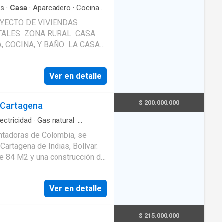
s
·
Casa
·
Aparcadero
·
Cocina
cio
·
Patio
OYECTO DE VIVIENDAS
RAL CASA
NA, Y BAÑO LA CASA
RO EN ESCRITURA TIENE
Ver en detalle
$ 200.000.000
l-Cartagena
lectricidad
·
Gas natural
·
antadoras de Colombia, se
artagena de Indias, Bolívar.
de 84 M2 y una construcción de
ogar cómodo y acogedor en una
Ver en detalle
 un espacio adicional para
ta con 2 baños completos, uno
inda mayor privacidad y
$ 215.000.000