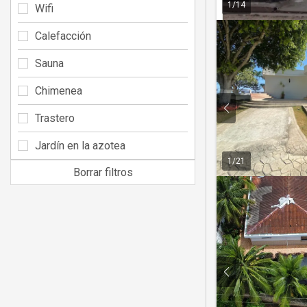
1
/
14
Wifi
Calefacción
Sauna
Chimenea
Trastero
Jardín en la azotea
1
/
21
Borrar filtros