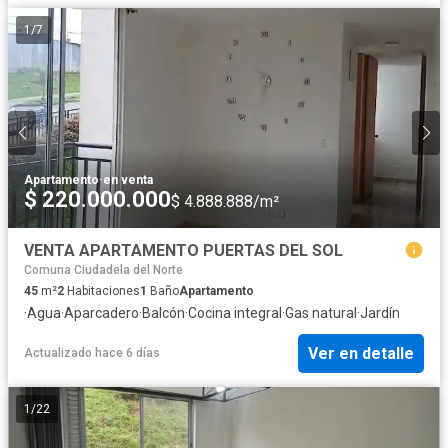
1
/
7
Apartamento
·
en venta
$ 220.000.000
$ 4.888.888/m²
VENTA APARTAMENTO PUERTAS DEL SOL
Comuna Ciudadela del Norte
45
m²
2
Habitaciones
1
Baño
Apartamento
·
Agua
·
Aparcadero
·
Balcón
·
Cocina integral
·
Gas natural
·
Jardín
Ver en detalle
Actualizado hace 6 días
1
/
22