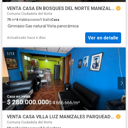
VENTA CASA EN BOSQUES DEL NORTE MANIZALES | CASA DE 4 HABITACIONES
Comuna Ciudadela del Norte
75
m²
4
Habitaciones
1
Baño
Casa
·
Gimnasio
·
Gas natural
·
Vista panorámica
Ver en detalle
Actualizado hace 6 días
1
/
13
Casa
·
en venta
$ 280.000.000
$ 4.666.666/m²
VENTA CASA VILLA LUZ MANIZALES PARQUEADERO | CASA DE 3 HABITACIONES
Comuna Ciudadela del Norte