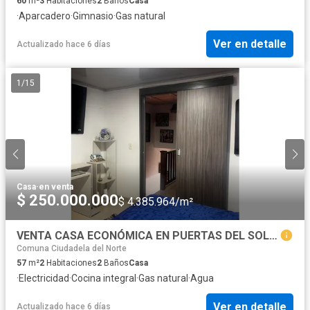
60
m²
3
Habitaciones
2
Baños
Casa
·
Aparcadero
·
Gimnasio
·
Gas natural
Ver en detalle
Actualizado hace 6 días
1
/
15
Casa
·
en venta
$ 250.000.000
$ 4.385.964/m²
VENTA CASA ECONÓMICA EN PUERTAS DEL SOL MANIZALES | CASA EN VENTA
Comuna Ciudadela del Norte
57
m²
2
Habitaciones
2
Baños
Casa
·
Electricidad
·
Cocina integral
·
Gas natural
·
Agua
Ver en detalle
Actualizado hace 6 días