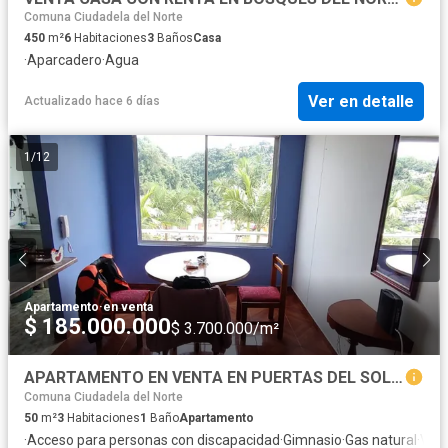
Comuna Ciudadela del Norte
450
m²
6
Habitaciones
3
Baños
Casa
·
Aparcadero
·
Agua
Ver en detalle
Actualizado hace 6 días
1
/
12
Apartamento
·
en venta
$ 185.000.000
$ 3.700.000/m²
APARTAMENTO EN VENTA EN PUERTAS DEL SOL MANIZALES | VENTA APTO
Comuna Ciudadela del Norte
50
m²
3
Habitaciones
1
Baño
Apartamento
·
Acceso para personas con discapacidad
·
Gimnasio
·
Gas natural
·
Vist