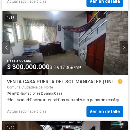
Ver en detalle
Actualizado hace 6 días
1
/
13
Casa
·
en venta
$ 300.000.000
$ 3.947.368/m²
VENTA CASA PUERTA DEL SOL MANIZALES | UNIFAMILIAR
Comuna Ciudadela del Norte
76
m²
2
Habitaciones
2
Baños
Casa
·
Electricidad
·
Cocina integral
·
Gas natural
·
Vista panorámica
·
Agua
·
Pat
Ver en detalle
Actualizado hace 6 días
1
/
20