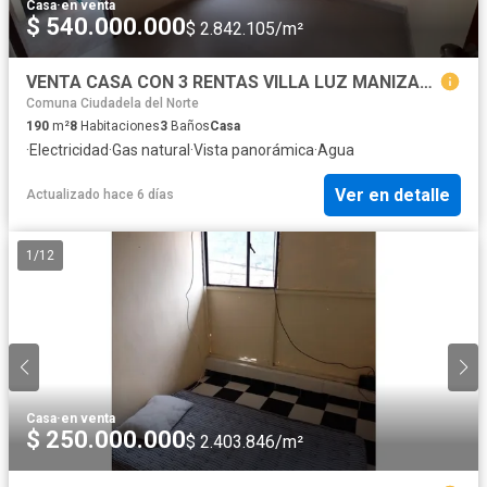
Casa
·
en venta
$ 540.000.000
$ 2.842.105/m²
VENTA CASA CON 3 RENTAS VILLA LUZ MANIZALES | INMOBILIARIA MANIZALES
Comuna Ciudadela del Norte
190
m²
8
Habitaciones
3
Baños
Casa
·
Electricidad
·
Gas natural
·
Vista panorámica
·
Agua
Ver en detalle
Actualizado hace 6 días
1
/
12
Casa
·
en venta
$ 250.000.000
$ 2.403.846/m²