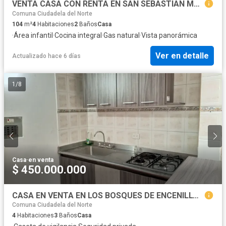
VENTA CASA CON RENTA EN SAN SEBASTIAN MANIZALES | CASAS EN VENTA
Comuna Ciudadela del Norte
104
m²
4
Habitaciones
2
Baños
Casa
·
Área infantil
·
Cocina integral
·
Gas natural
·
Vista panorámica
Ver en detalle
Actualizado hace 6 días
1
/
8
Casa
·
en venta
$ 450.000.000
CASA EN VENTA EN LOS BOSQUES DE ENCENILLO / MANIZALES
Comuna Ciudadela del Norte
4
Habitaciones
3
Baños
Casa