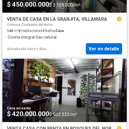
$ 450.000.000
$ 3.125.000/m²
VENTA DE CASA EN LA GRANJITA, VILLAMARA
Comuna Ciudadela del Norte
144
m²
6
Habitaciones
3
Baños
Casa
·
Cocina integral
·
Gas natural
Ver en detalle
Actualizado hace 6 días
1
/
40
Casa
·
en venta
$ 420.000.000
$ 933.333/m²
VENTA CASA CON RENTA EN BOSQUES DEL NORTE MANIZALES | VENTA CASA