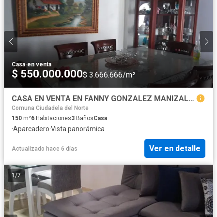
Casa
·
en venta
$ 550.000.000
$ 3.666.666/m²
CASA EN VENTA EN FANNY GONZALEZ MANIZALES | VENTA CASA
Comuna Ciudadela del Norte
150
m²
6
Habitaciones
3
Baños
Casa
·
Aparcadero
·
Vista panorámica
Ver en detalle
Actualizado hace 6 días
1
/
7