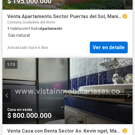
$ 195.000.000
Venta Apartamento Sector Puertas del Sol, Manizales
Comuna Ciudadela del Norte
1
Habitación
1
Baño
Apartamento
·
Gas natural
Ver en detalle
Actualizado hace 6 días
1
/
15
Casa
·
en venta
$ 800.000.000
Venta Casa con Renta Sector Av. Kevin ngel, Manizales