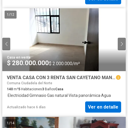
1
/
12
Casa
·
en venta
$ 280.000.000
$ 2.000.000/m²
VENTA CASA CON 3 RENTA SAN CAYETANO MANIZALES | CASA EN VENTA
Comuna Ciudadela del Norte
140
m²
5
Habitaciones
3
Baños
Casa
·
Electricidad
·
Gimnasio
·
Gas natural
·
Vista panorámica
·
Agua
Ver en detalle
Actualizado hace 6 días
1
/
14