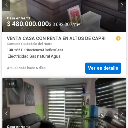
Casa
·
en venta
$ 480.000.000
$ 3.692.307/m²
VENTA CASA CON RENTA EN ALTOS DE CAPRI
Comuna Ciudadela del Norte
130
m²
6
Habitaciones
3
Baños
Casa
·
Electricidad
·
Gas natural
·
Agua
Ver en detalle
Actualizado hace 6 días
1
/
15
Casa
·
en venta