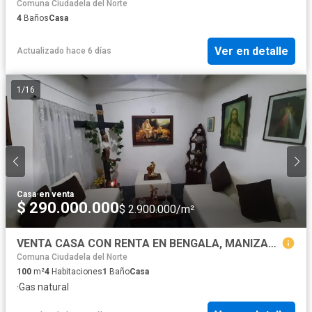
Comuna Ciudadela del Norte
4
Baños
Casa
Ver en detalle
Actualizado hace 6 días
1
/
16
Casa
·
en venta
$ 290.000.000
$ 2.900.000/m²
VENTA CASA CON RENTA EN BENGALA, MANIZALES | CASA EN VENTA
Comuna Ciudadela del Norte
100
m²
4
Habitaciones
1
Baño
Casa
·
Gas natural