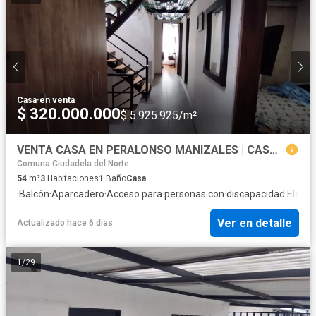
Casa
·
en venta
$ 320.000.000
$ 5.925.925/m²
VENTA CASA EN PERALONSO MANIZALES | CASA BARATA EN VENTA
Comuna Ciudadela del Norte
54
m²
3
Habitaciones
1
Baño
Casa
·
Balcón
·
Aparcadero
·
Acceso para personas con discapacidad
·
Electr
Ver en detalle
Actualizado hace 6 días
1
/
29