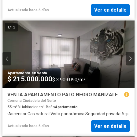
Ver en detalle
Actualizado hace 6 días
1
/
12
Apartamento
·
en venta
$ 215.000.000
$ 3.909.090/m²
VENTA APARTAMENTO PALO NEGRO MANIZALES | APARTAMENTO BARATO
Comuna Ciudadela del Norte
55
m²
3
Habitaciones
1
Baño
Apartamento
·
Ascensor
·
Gas natural
·
Vista panorámica
·
Seguridad privada
·
Agua
Ver en detalle
Actualizado hace 6 días