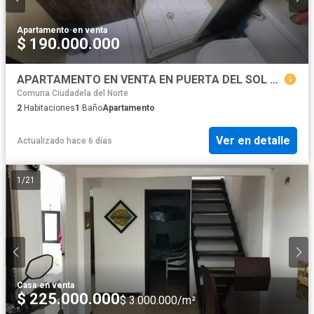
Apartamento
·
en venta
$ 190.000.000
APARTAMENTO EN VENTA EN PUERTA DEL SOL MANIZALES
Comuna Ciudadela del Norte
2
Habitaciones
1
Baño
Apartamento
Ver en detalle
Actualizado hace 6 días
1
/
21
Casa
·
en venta
$ 225.000.000
$ 3.000.000/m²