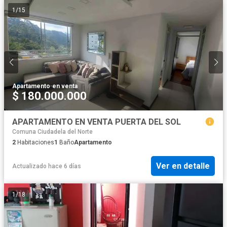
1
/
15
Apartamento
·
en venta
$ 180.000.000
APARTAMENTO EN VENTA PUERTA DEL SOL
Comuna Ciudadela del Norte
2
Habitaciones
1
Baño
Apartamento
Ver en detalle
Actualizado hace 6 días
1
/
18