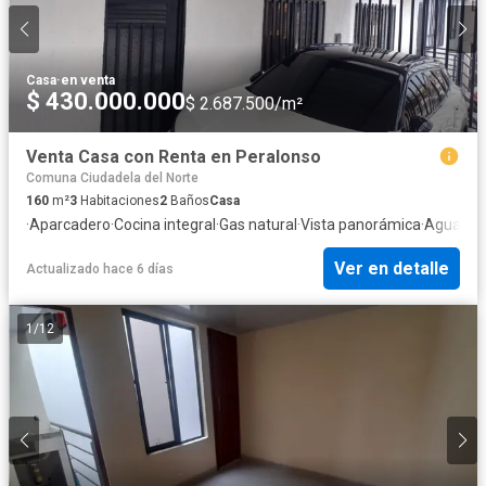
Casa
·
en venta
$ 430.000.000
$ 2.687.500/m²
Venta Casa con Renta en Peralonso
Comuna Ciudadela del Norte
160
m²
3
Habitaciones
2
Baños
Casa
·
Aparcadero
·
Cocina integral
·
Gas natural
·
Vista panorámica
·
Agua
Ver en detalle
Actualizado hace 6 días
1
/
12