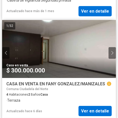
·
Caseta de vigilancia
·
Seguridad privada
Ver en detalle
Actualizado hace más de 1 mes
1
/
32
Casa
·
en venta
$ 300.000.000
CASA EN VENTA EN FANY GONZALEZ/MANIZALES
Comuna Ciudadela del Norte
4
Habitaciones
2
Baños
Casa
·
Terraza
Ver en detalle
Actualizado hace 6 días