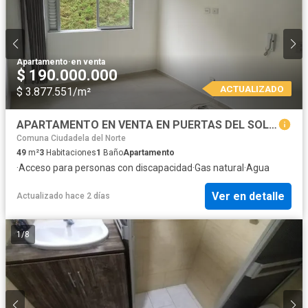
Apartamento
·
en venta
$ 190.000.000
ACTUALIZADO
$ 3.877.551/m²
APARTAMENTO EN VENTA EN PUERTAS DEL SOL MANIZALES | VENTA APTO
Comuna Ciudadela del Norte
49
m²
3
Habitaciones
1
Baño
Apartamento
·
Acceso para personas con discapacidad
·
Gas natural
·
Agua
Ver en detalle
Actualizado hace 2 días
1
/
8