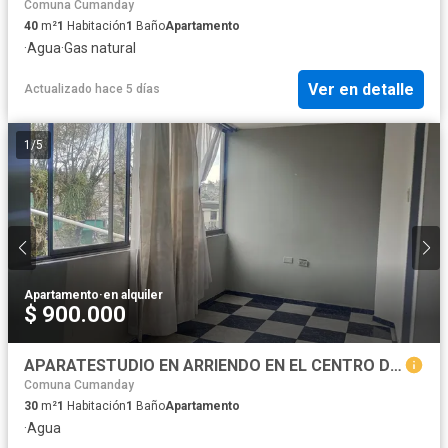
Comuna Cumanday
40
m²
1
Habitación
1
Baño
Apartamento
·
Agua
·
Gas natural
Ver en detalle
Actualizado hace 5 días
1
/
5
Apartamento
·
en alquiler
$ 900.000
APARATESTUDIO EN ARRIENDO EN EL CENTRO DE MANIZALES
Comuna Cumanday
30
m²
1
Habitación
1
Baño
Apartamento
·
Agua