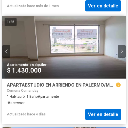
Ver en detalle
Actualizado hace más de 1 mes
1
/
25
Apartamento
·
en alquiler
$ 1.430.000
APARTAESTUDIO EN ARRIENDO EN PALERMO/MANIZALES
Comuna Cumanday
1
Habitación
1
Baño
Apartamento
·
Ascensor
Ver en detalle
Actualizado hace 4 días