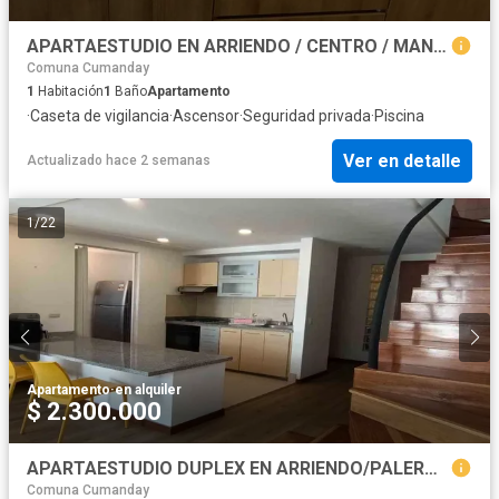
APARTAESTUDIO EN ARRIENDO / CENTRO / MANIZALES
Comuna Cumanday
1
Habitación
1
Baño
Apartamento
·
Caseta de vigilancia
·
Ascensor
·
Seguridad privada
·
Piscina
Ver en detalle
Actualizado hace 2 semanas
1
/
22
Apartamento
·
en alquiler
$ 2.300.000
APARTAESTUDIO DUPLEX EN ARRIENDO/PALERMO
Comuna Cumanday