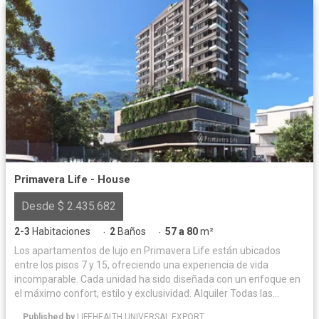
Primavera Life - House
Desde $ 2.435.682
2-3
Habitaciones
2
Baños
57 a 80
m²
·
·
Los apartamentos de lujo en Primavera Life están ubicados
entre los pisos 7 y 15, ofreciendo una experiencia de vida
incomparable. Cada unidad ha sido diseñada con un enfoque en
el máximo confort, estilo y exclusividad. Alquiler Todas las
unidades inmobiliarias (locales, oficinas, apartamentos,
Published by
LIFEHEALTH UNIVERSAL EXPORT