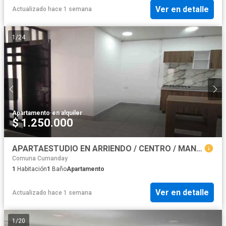
Ver en detalle
Actualizado hace 1 semana
1
/
24
Apartamento
·
en alquiler
$ 1.250.000
APARTAESTUDIO EN ARRIENDO / CENTRO / MANIZALES
Comuna Cumanday
1
Habitación
1
Baño
Apartamento
Ver en detalle
Actualizado hace 1 semana
1
/
20