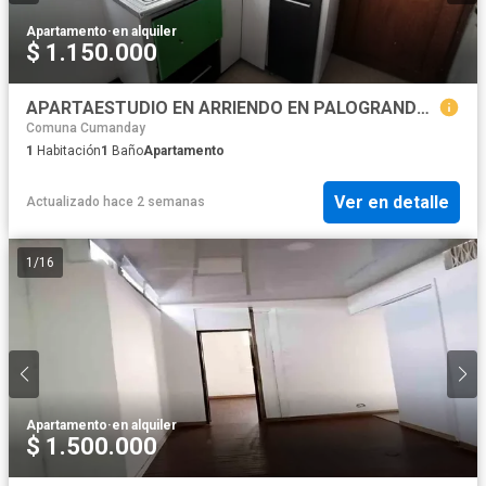
Apartamento
·
en alquiler
$ 1.150.000
APARTAESTUDIO EN ARRIENDO EN PALOGRANDE/MANIZALES
Comuna Cumanday
1
Habitación
1
Baño
Apartamento
Ver en detalle
Actualizado hace 2 semanas
1
/
16
Apartamento
·
en alquiler
$ 1.500.000