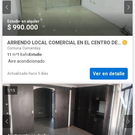
Estudio
·
en alquiler
$ 990.000
ARRIENDO LOCAL COMERCIAL EN EL CENTRO DE MANIZALES | ARRIENDOS
Comuna Cumanday
11
m²
1
Baño
Estudio
·
Aire acondicionado
Ver en detalle
Actualizado hace 5 días
1
/
15