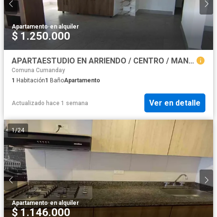
Apartamento
·
en alquiler
$ 1.250.000
APARTAESTUDIO EN ARRIENDO / CENTRO / MANIZALES
Comuna Cumanday
1
Habitación
1
Baño
Apartamento
Ver en detalle
Actualizado hace 1 semana
1
/
24
Apartamento
·
en alquiler
$ 1.146.000