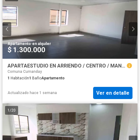
Apartamento
·
en alquiler
$ 1.300.000
APARTAESTUDIO EN ARRIENDO / CENTRO / MANIZALES
Comuna Cumanday
1
Habitación
1
Baño
Apartamento
Ver en detalle
Actualizado hace 1 semana
1
/
20