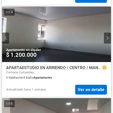
1
/
14
Apartamento
·
en alquiler
$ 1.200.000
APARTAESTUDIO EN ARRIENDO / CENTRO / MANIZALES
Comuna Cumanday
1
Habitación
1
Baño
Apartamento
Ver en detalle
Actualizado hace 1 semana
1
/
15