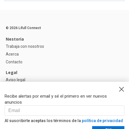
© 2026 Lifull Connect
Nestoria
Trabaja con nosotros
Acerca
Contacto
Legal
Aviso legal
Política de Privacidad
Política de Cookies
Recibe alertas por email y sé el primero en ver nuevos
anuncios
Ayuda
Preguntas
Al suscribirte aceptas los términos de la
política de privacidad
Nuestros Partners