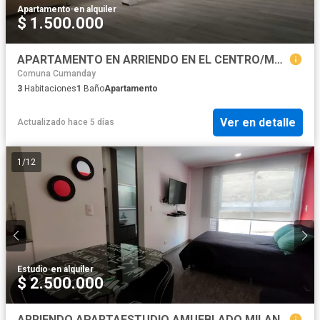
Apartamento
·
en alquiler
$ 1.500.000
APARTAMENTO EN ARRIENDO EN EL CENTRO/MANIZALES
Comuna Cumanday
3
Habitaciones
1
Baño
Apartamento
Ver en detalle
Actualizado hace 5 días
1
/
12
Estudio
·
en alquiler
$ 2.500.000
ARRIENDO APARTAESTUDIO AMUEBLADO MILAN, MANIZALES | ARRIENDO MANIZALES