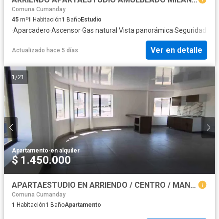
Comuna Cumanday
45
m²
1
Habitación
1
Baño
Estudio
·
Aparcadero
·
Ascensor
·
Gas natural
·
Vista panorámica
·
Seguridad pri
Ver en detalle
Actualizado hace 5 días
1
/
21
Apartamento
·
en alquiler
$ 1.450.000
APARTAESTUDIO EN ARRIENDO / CENTRO / MANIZALES
Comuna Cumanday
1
Habitación
1
Baño
Apartamento