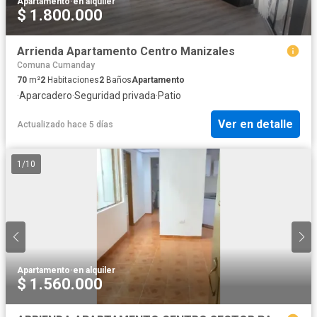
Apartamento
·
en alquiler
$ 1.800.000
Arrienda Apartamento Centro Manizales
Comuna Cumanday
70
m²
2
Habitaciones
2
Baños
Apartamento
·
Aparcadero
·
Seguridad privada
·
Patio
Ver en detalle
Actualizado hace 5 días
1
/
10
Apartamento
·
en alquiler
$ 1.560.000