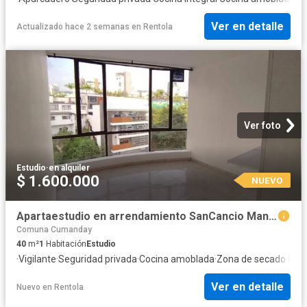
Ver en detalle
Actualizado hace 2 semanas
en
Rentola
Ver foto
Estudio
·
en alquiler
$ 1.600.000
NUEVO
Apartaestudio en arrendamiento SanCancio Manizales
Comuna Cumanday
40
m²
1
Habitación
Estudio
·
Vigilante
·
Seguridad privada
·
Cocina amoblada
·
Zona de secado
·
Cale
Ver en detalle
Nuevo
en
Rentola