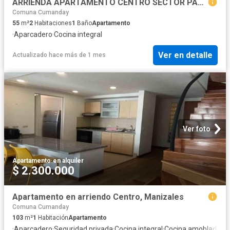
ARRIENDA APARTAMENTO CENTRO SECTOR PARQUE CALDAS
Comuna Cumanday
55
m²
2
Habitaciones
1
Baño
Apartamento
·
Aparcadero
·
Cocina integral
Ver en detalle
Actualizado hace más de 1 mes
Ver foto
Apartamento
·
en alquiler
$ 2.300.000
Apartamento en arriendo Centro, Manizales
Comuna Cumanday
103
m²
1
Habitación
Apartamento
·
Aparcadero
·
Seguridad privada
·
Cocina integral
·
Cocina amoblada
·
Zo