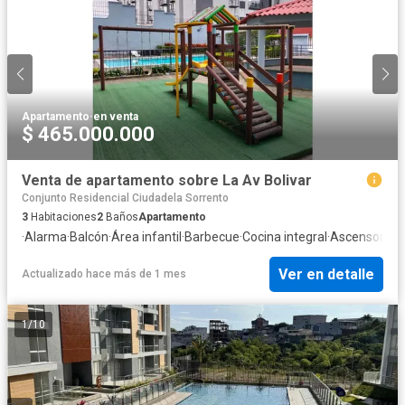
Apartamento
·
en venta
$ 465.000.000
Venta de apartamento sobre La Av Bolivar
Conjunto Residencial Ciudadela Sorrento
3
Habitaciones
2
Baños
Apartamento
·
Alarma
·
Balcón
·
Área infantil
·
Barbecue
·
Cocina integral
·
Ascensor
·
Gas
Ver en detalle
Actualizado hace más de 1 mes
1
/
10