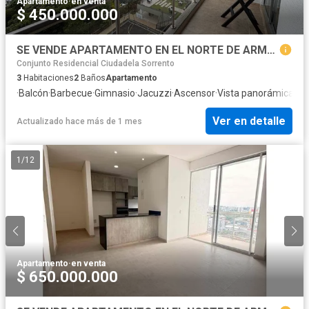
Apartamento
·
en venta
$ 450.000.000
SE VENDE APARTAMENTO EN EL NORTE DE ARMENIA
Conjunto Residencial Ciudadela Sorrento
3
Habitaciones
2
Baños
Apartamento
·
Balcón
·
Barbecue
·
Gimnasio
·
Jacuzzi
·
Ascensor
·
Vista panorámica
·
Se
Ver en detalle
Actualizado hace más de 1 mes
1
/
12
Apartamento
·
en venta
$ 650.000.000