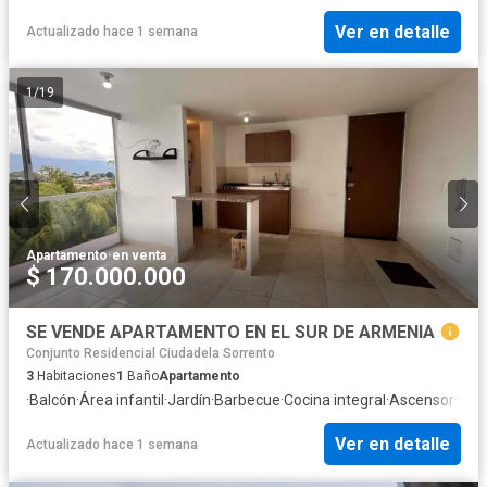
Ver en detalle
Actualizado hace 1 semana
1
/
19
Apartamento
·
en venta
$ 170.000.000
SE VENDE APARTAMENTO EN EL SUR DE ARMENIA
Conjunto Residencial Ciudadela Sorrento
3
Habitaciones
1
Baño
Apartamento
·
Balcón
·
Área infantil
·
Jardín
·
Barbecue
·
Cocina integral
·
Ascensor
·
Gas 
Ver en detalle
Actualizado hace 1 semana