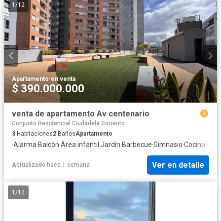
1
/
12
Apartamento
·
en venta
$ 390.000.000
venta de apartamento Av centenario
Conjunto Residencial Ciudadela Sorrento
3
Habitaciones
2
Baños
Apartamento
·
Alarma
·
Balcón
·
Área infantil
·
Jardín
·
Barbecue
·
Gimnasio
·
Cocina inte
Ver en detalle
Actualizado hace 1 semana
1
/
12