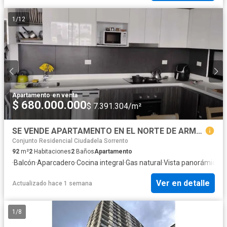
1
/
12
Apartamento
·
en venta
$ 680.000.000
$ 7.391.304/m²
SE VENDE APARTAMENTO EN EL NORTE DE ARMENIA- CASTELLANA
Conjunto Residencial Ciudadela Sorrento
92
m²
2
Habitaciones
2
Baños
Apartamento
·
Balcón
·
Aparcadero
·
Cocina integral
·
Gas natural
·
Vista panorámica
·
T
Ver en detalle
Actualizado hace 1 semana
1
/
8