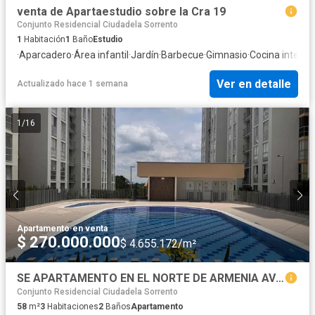
venta de Apartaestudio sobre la Cra 19
Conjunto Residencial Ciudadela Sorrento
1
Habitación
1
Baño
Estudio
·
Aparcadero
·
Área infantil
·
Jardín
·
Barbecue
·
Gimnasio
·
Cocina integra
Ver en detalle
Actualizado hace 1 semana
1
/
16
Apartamento
·
en venta
$ 270.000.000
$ 4.655.172/m²
SE APARTAMENTO EN EL NORTE DE ARMENIA AVENIDA 19
Conjunto Residencial Ciudadela Sorrento
58
m²
3
Habitaciones
2
Baños
Apartamento