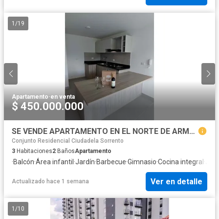
1
/
19
Apartamento
·
en venta
$ 450.000.000
SE VENDE APARTAMENTO EN EL NORTE DE ARMENIA
Conjunto Residencial Ciudadela Sorrento
3
Habitaciones
2
Baños
Apartamento
·
Balcón
·
Área infantil
·
Jardín
·
Barbecue
·
Gimnasio
·
Cocina integral
·
Jac
Ver en detalle
Actualizado hace 1 semana
1
/
10