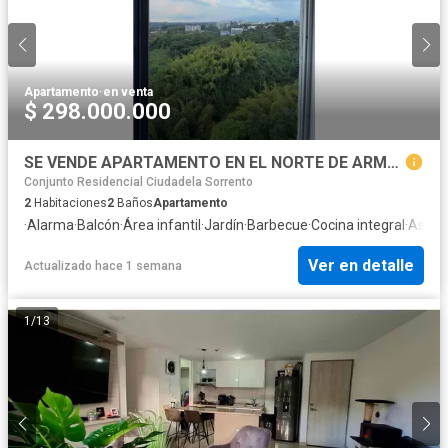
Apartamento
·
en venta
$ 298.000.000
SE VENDE APARTAMENTO EN EL NORTE DE ARMENIA
Conjunto Residencial Ciudadela Sorrento
2
Habitaciones
2
Baños
Apartamento
·
Alarma
·
Balcón
·
Área infantil
·
Jardín
·
Barbecue
·
Cocina integral
·
Ascen
Ver en detalle
Actualizado hace 1 semana
1
/
13