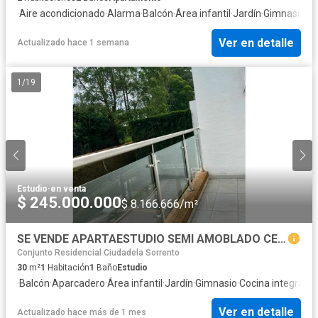
·
Aire acondicionado
·
Alarma
·
Balcón
·
Área infantil
·
Jardín
·
Gimnasio
·
Co
Ver en detalle
Actualizado hace 1 semana
1
/
19
Estudio
·
en venta
$ 245.000.000
$ 8.166.666/m²
SE VENDE APARTAESTUDIO SEMI AMOBLADO CENTENARIO
Conjunto Residencial Ciudadela Sorrento
30
m²
1
Habitación
1
Baño
Estudio
·
Balcón
·
Aparcadero
·
Área infantil
·
Jardín
·
Gimnasio
·
Cocina integral
·
J
Ver en detalle
Actualizado hace más de 1 mes