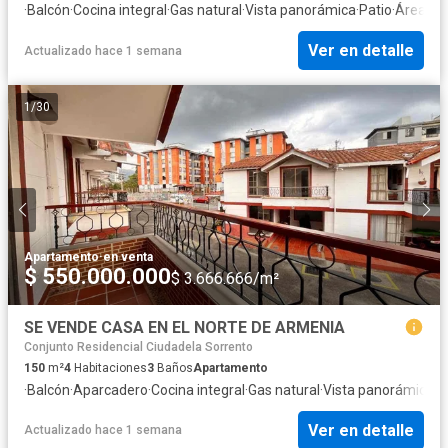
·
Balcón
·
Cocina integral
·
Gas natural
·
Vista panorámica
·
Patio
·
Área inf
Ver en detalle
Actualizado hace 1 semana
1
/
30
Apartamento
·
en venta
$ 550.000.000
$ 3.666.666/m²
SE VENDE CASA EN EL NORTE DE ARMENIA
Conjunto Residencial Ciudadela Sorrento
150
m²
4
Habitaciones
3
Baños
Apartamento
·
Balcón
·
Aparcadero
·
Cocina integral
·
Gas natural
·
Vista panorámica
·
T
Ver en detalle
Actualizado hace 1 semana