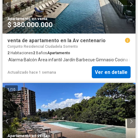
Apartamento
·
en venta
$ 380.000.000
venta de apartamento en la Av centenario
Conjunto Residencial Ciudadela Sorrento
2
Habitaciones
2
Baños
Apartamento
·
Alarma
·
Balcón
·
Área infantil
·
Jardín
·
Barbecue
·
Gimnasio
·
Cocina inte
Ver en detalle
Actualizado hace 1 semana
1
/
10
Apartamento
·
en venta