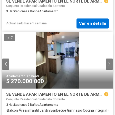
SE VENDE APARTAMENTO EN EL NORTE DE ARMENIA
Conjunto Residencial Ciudadela Sorrento
3
Habitaciones
2
Baños
Apartamento
Ver en detalle
Actualizado hace 1 semana
1
/
17
Apartamento
·
en venta
$ 270.000.000
SE VENDE APARTAMENTO EN EL NORTE DE ARMENIA
Conjunto Residencial Ciudadela Sorrento
3
Habitaciones
2
Baños
Apartamento
·
Balcón
·
Área infantil
·
Jardín
·
Barbecue
·
Gimnasio
·
Cocina integral
·
Asc