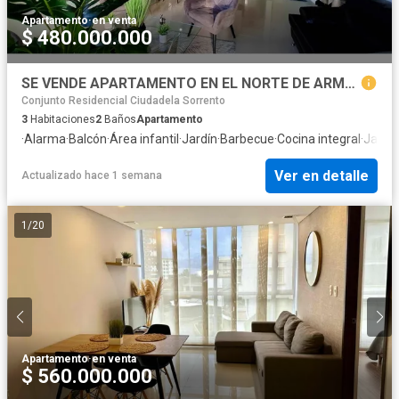
Apartamento
·
en venta
$ 480.000.000
SE VENDE APARTAMENTO EN EL NORTE DE ARMENIA
Conjunto Residencial Ciudadela Sorrento
3
Habitaciones
2
Baños
Apartamento
·
Alarma
·
Balcón
·
Área infantil
·
Jardín
·
Barbecue
·
Cocina integral
·
Jacuz
Ver en detalle
Actualizado hace 1 semana
1
/
20
Apartamento
·
en venta
$ 560.000.000