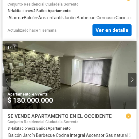
Conjunto Residencial Ciudadela Sorrento
3
Habitaciones
2
Baños
Apartamento
·
Alarma
·
Balcón
·
Área infantil
·
Jardín
·
Barbecue
·
Gimnasio
·
Cocina inte
Ver en detalle
Actualizado hace 1 semana
1
/
12
Apartamento
·
en venta
$ 180.000.000
SE VENDE APARTAMENTO EN EL OCCIDENTE
Conjunto Residencial Ciudadela Sorrento
3
Habitaciones
2
Baños
Apartamento
·
Balcón
·
Jardín
·
Barbecue
·
Cocina integral
·
Ascensor
·
Gas natural
·
Segu