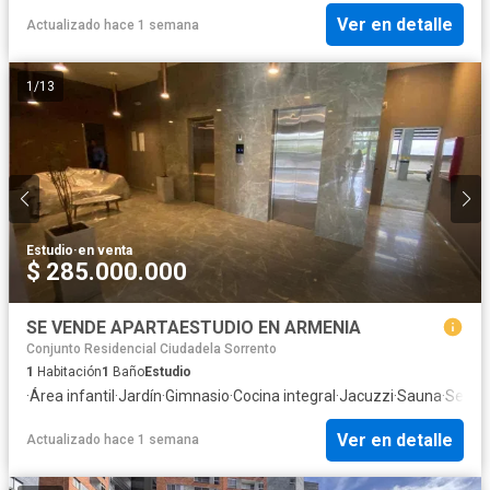
Ver en detalle
Actualizado hace 1 semana
1
/
13
Estudio
·
en venta
$ 285.000.000
SE VENDE APARTAESTUDIO EN ARMENIA
Conjunto Residencial Ciudadela Sorrento
1
Habitación
1
Baño
Estudio
·
Área infantil
·
Jardín
·
Gimnasio
·
Cocina integral
·
Jacuzzi
·
Sauna
·
Seguri
Ver en detalle
Actualizado hace 1 semana