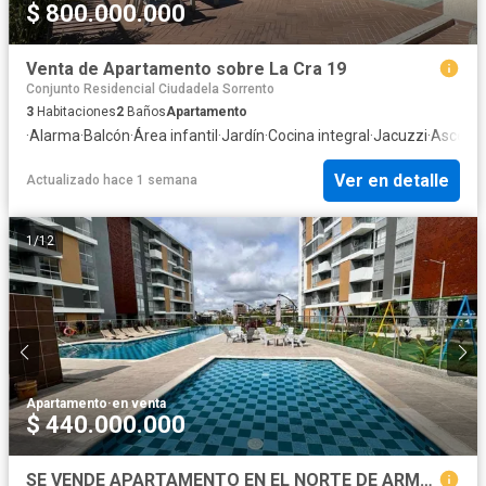
$ 800.000.000
Venta de Apartamento sobre La Cra 19
Conjunto Residencial Ciudadela Sorrento
3
Habitaciones
2
Baños
Apartamento
·
Alarma
·
Balcón
·
Área infantil
·
Jardín
·
Cocina integral
·
Jacuzzi
·
Ascens
Ver en detalle
Actualizado hace 1 semana
1
/
12
Apartamento
·
en venta
$ 440.000.000
SE VENDE APARTAMENTO EN EL NORTE DE ARMENIA