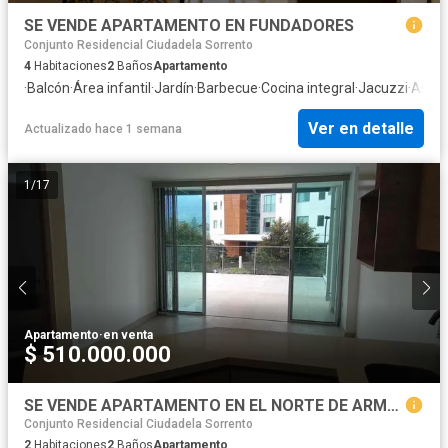
SE VENDE APARTAMENTO EN FUNDADORES
Conjunto Residencial Ciudadela Sorrento
4
Habitaciones
2
Baños
Apartamento
·
Balcón
·
Área infantil
·
Jardín
·
Barbecue
·
Cocina integral
·
Jacuzzi
·
Asce
Ver en detalle
Actualizado hace 1 semana
1
/
17
Apartamento
·
en venta
$ 510.000.000
SE VENDE APARTAMENTO EN EL NORTE DE ARMENIA
Conjunto Residencial Ciudadela Sorrento
2
Habitaciones
2
Baños
Apartamento