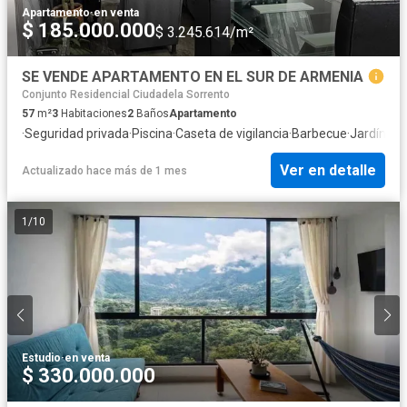
Apartamento
·
en venta
$ 185.000.000
$ 3.245.614/m²
SE VENDE APARTAMENTO EN EL SUR DE ARMENIA
Conjunto Residencial Ciudadela Sorrento
57
m²
3
Habitaciones
2
Baños
Apartamento
·
Seguridad privada
·
Piscina
·
Caseta de vigilancia
·
Barbecue
·
Jardín
·
Ac
Ver en detalle
Actualizado hace más de 1 mes
1
/
10
Estudio
·
en venta
$ 330.000.000