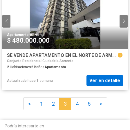
Apartamento
·
en venta
$ 480.000.000
SE VENDE APARTAMENTO EN EL NORTE DE ARMENIA
Conjunto Residencial Ciudadela Sorrento
2
Habitaciones
2
Baños
Apartamento
Ver en detalle
Actualizado hace 1 semana
<
1
2
3
4
5
>
Podría interesarte en