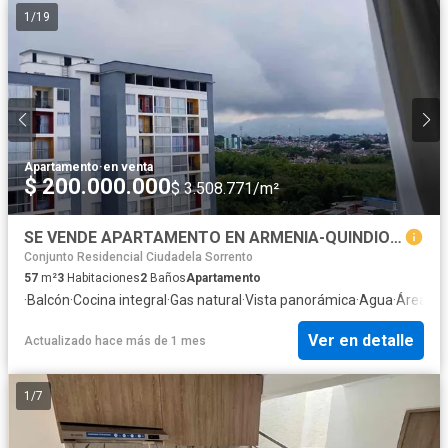
1
/
19
Apartamento
·
en venta
$ 200.000.000
$ 3.508.771/m²
SE VENDE APARTAMENTO EN ARMENIA-QUINDIO - SECTOR LA PAVONA
Conjunto Residencial Ciudadela Sorrento
57
m²
3
Habitaciones
2
Baños
Apartamento
·
Balcón
·
Cocina integral
·
Gas natural
·
Vista panorámica
·
Agua
·
Área inf
Ver en detalle
Actualizado hace más de 1 mes
1
/
7