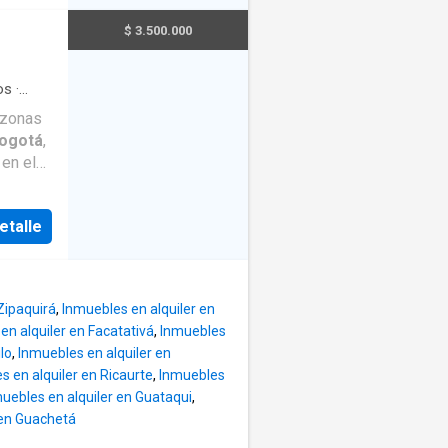
ez y
tegral
$ 3.500.000
. La
or, zona
ericano,
nico
s,
 de
os
·
rno,
Balcón
·
 de la
s zonas
didad y
ogotá
,
 en el
to se
alle
ial, un
etalle
tá
te
l acceso
to en
a a día.
s pasos
idades,
Zipaquirá
,
Inmuebles en alquiler en
l
El
en alquiler en Facatativá
,
Inmuebles
ía y
lo
,
Inmuebles en alquiler en
anía a
s en alquiler en Ricaurte
,
Inmuebles
nes, 2
ibre.
uebles en alquiler en Guataqui
,
r
 un
 en Guachetá
buidos
mbién se