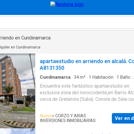
rriendo en Cundinamarca
lquiler en Cundinamarca
apartaestudio en arriendo en alcalá. C
A8131350
Cundinamarca
·
34
m²
·
1
Habitación
·
1
Baño
·
Apartamento
·
Ascensor
·
Gimnasio
·
Gas natur
Encuentra este fantástico apartaestudio en
exclusiva zona del noroccidente,en Barrio Alc
cerca de Gratamira (Suba). Consta de Sala-c
cocina cerrada con zona de lavanderia, una
habitación y un baño. Goza de buena iluminac
Nuevo
> CORZO Y ARIAS
Ver en d
ventilación. Es en segundo piso, con ascensor. Ti
INVERSIONES INMOBILIARIAS
tambien un garaje con servidumbre. Eledifici
con vigilancia 24x7, salon comunal, cercano a