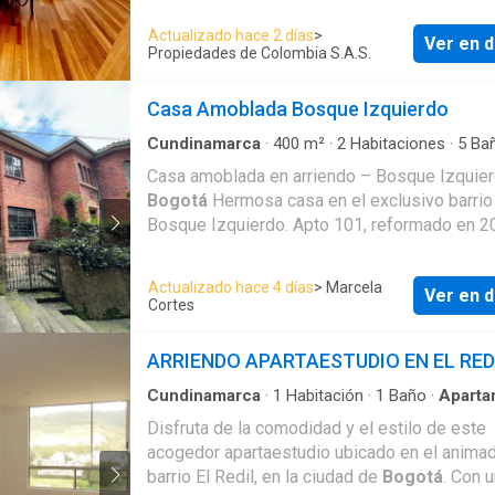
cuarto y baño de servicio. Tres habitaciones 
Actualizado hace 2 días
>
Ver en d
una con su baño, la principal con vestier y tina
Propiedades de Colombia S.A.S.
Casa Amoblada Bosque Izquierdo
Cundinamarca
·
400
m²
·
2
Habitaciones
·
5
Ba
Casa
·
Aparcadero
Casa amoblada en arriendo – Bosque Izquier
Bogotá
Hermosa casa en el exclusivo barrio
Bosque Izquierdo. Apto 101, reformado en 2
el arquitecto Héctor Calderón Bozzi, con ref
estructurales y de cubierta. Área: 400 m² Precio
Actualizado hace 4 días
> Marcela
Ver en d
arriendo: $10.500.000 COP Celaduría: $590.
Cortes
Estado: Amoblada – incluye menaje de cocin
y ropa de cama. Características principales:
ARRIENDO APARTAESTUDIO EN EL RED
Garaje/sótano para 2 carros medianos o 1 c
grande (puerta eléctrica con control). Primer piso:
Cundinamarca
·
1
Habitación
·
1
Baño
·
Aparta
Acceso para personas con discapacidad
·
Agua
sala con chimenea y puertas corredizas, co
Disfruta de la comodidad y el estilo de este
Ascensor
·
Caseta de vigilancia
·
Cocina integral
para 12, cocina equipada, zona de servicio c
acogedor apartaestudio ubicado en el anima
Internet
·
Seguridad privada
·
Vista panorámica
cuarto, baño y patio. Marquesina ideal para
barrio El Redil, en la ciudad de
Bogotá
. Con 
desayunos o gimnasio (con trotadora), come