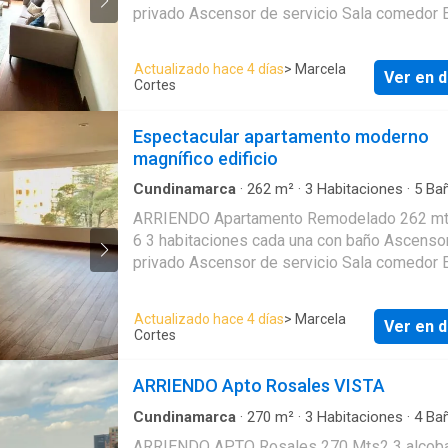
privado Ascensor de servicio Sala comedor Estudio
independiente Estar de Alcobas Balcones Magnifico
Edificio Planta Caldera Squash Gimnasio
Actualizado hace 4 días
> Marcela
Ver en d
Parqueadero De visitantes Arriendo $ 17.000----
Cortes
Administración $ 1.600.000
Espectacular apartamento moderno
magnífico edificio
Cundinamarca
·
262
m²
·
3
Habitaciones
·
5
Ba
Apartamento
·
Aparcadero
·
Gas natural
·
Cuart
ARRIENDO Apartamento Remodelado 262 mts Piso
servicio
6 3 habitaciones cada una con baño Ascensor
privado Ascensor de servicio Sala comedor Estudio
independiente Estar de Alcobas Balcones Magnifico
Edificio Planta Caldera Squash Gimnasio
Actualizado hace 4 días
> Marcela
Ver en d
Parqueadero De visitantes Arriendo $ 17.000----
Cortes
Administración $ 1.600.000
ARRIENDO Apto Rosales VISTA
Cundinamarca
·
270
m²
·
3
Habitaciones
·
4
Ba
Apartamento
·
Aparcadero
ARRIENDO APTO Rosales 270 Mts2 3 alcobas cada