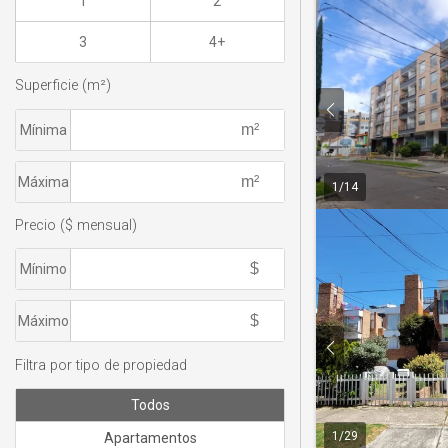
1
2
3
4+
Superficie (m²)
Mínima
Máxima
1
/
14
Precio ($ mensual)
Mínimo
Máximo
Filtra por tipo de propiedad
Todos
1
/
29
Apartamentos