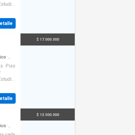
etalle
$ 17.000.000
ños
·
o de
etalle
$ 13.500.000
ños
·