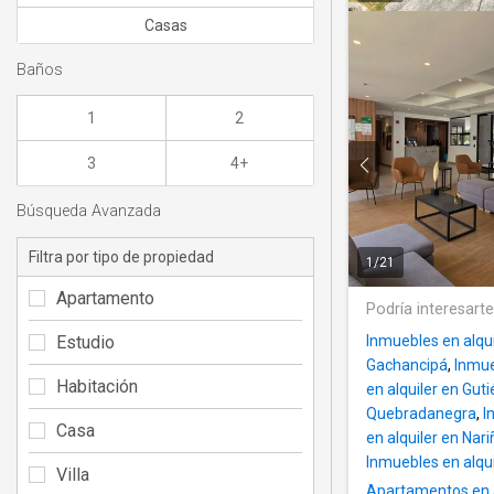
Casas
Baños
1
2
3
4+
Búsqueda Avanzada
Filtra por tipo de propiedad
1
/
21
Apartamento
Podría interesart
Estudio
Inmuebles en alqu
Gachancipá
,
Inmue
Habitación
en alquiler en Guti
Quebradanegra
,
I
Casa
en alquiler en Na
Inmuebles en alqu
Villa
Apartamentos en 