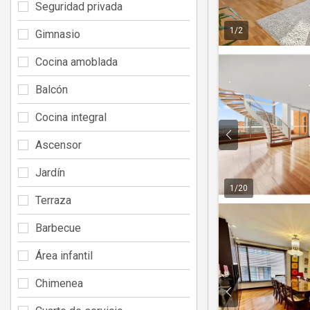
Seguridad privada
1
/
2
Gimnasio
Cocina amoblada
Balcón
Cocina integral
Ascensor
Jardín
1
/
20
Terraza
Barbecue
Área infantil
Chimenea