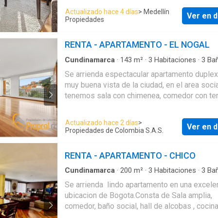
Actualizado hace 4 días
> Medellín
Ver en d
Propiedades
RENTA - APARTAMENTO - EL NOGAL
Cundinamarca
·
143
m²
·
3
Habitaciones
·
3
Ba
Apartamento
·
Balcón
·
Aparcadero
·
Gimnasio
Se arrienda espectacular apartamento duplex
Ascensor
·
Vista panorámica
·
Seguridad privad
muy buena vista de la ciudad, en el area soci
Cuarto de servicio
·
Agua
tenemos sala con chimenea, comedor con ter
baño social, cocina abierta, zona de lavander
independiente , cuarto y baño de servicio. En 
Actualizado hace 2 días
>
Ver en d
segundo piso sala de television, tres alcoba
Propiedades de Colombia S.A.S.
una con baño, una de las secundarias con ba
la principal con doble vestier.
RENTA - APARTAMENTO - CHICO
Cundinamarca
·
200
m²
·
3
Habitaciones
·
3
Ba
Apartamento
·
Aparcadero
·
Ascensor
·
Seguri
Se arrienda lindo apartamento en una excele
privada
·
Cuarto de servicio
·
Agua
ubicacion de Bogota.Consta de Sala amplia,
comedor, baño social, hall de alcobas , cocin
cerrada con comedor auxiliar, zona de lavande