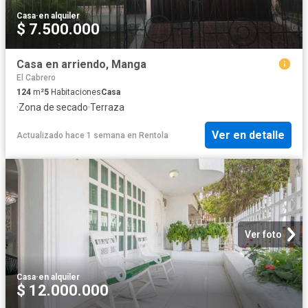
Casa
·
en alquiler
$ 7.500.000
Casa en arriendo, Manga
El Cabrero
124
m²
5
Habitaciones
Casa
·
Zona de secado
·
Terraza
Ver en detalle
Actualizado hace 1 semana
en
Rentola
Ver foto
Casa
·
en alquiler
$ 12.000.000