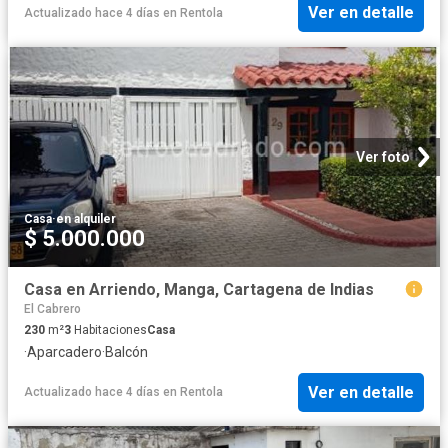
Ver en detalle
Actualizado hace 4 días
en
Rentola
Ver foto
Casa
·
en alquiler
$ 5.000.000
Casa en Arriendo, Manga, Cartagena de Indias
El Cabrero
230
m²
3
Habitaciones
Casa
·
Aparcadero
·
Balcón
Ver en detalle
Actualizado hace 4 días
en
Rentola