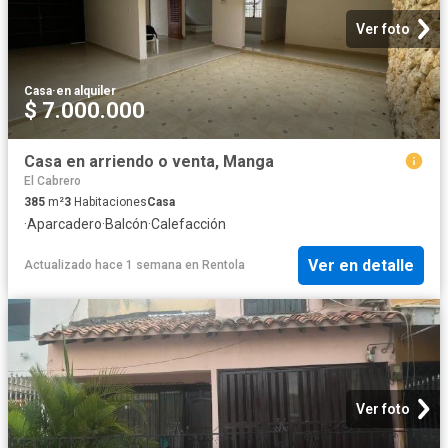
Ver foto
Casa
·
en alquiler
$ 7.000.000
Casa en arriendo o venta, Manga
El Cabrero
385
m²
3
Habitaciones
Casa
·
Aparcadero
·
Balcón
·
Calefacción
Ver en detalle
Actualizado hace 1 semana
en
Rentola
Ver foto