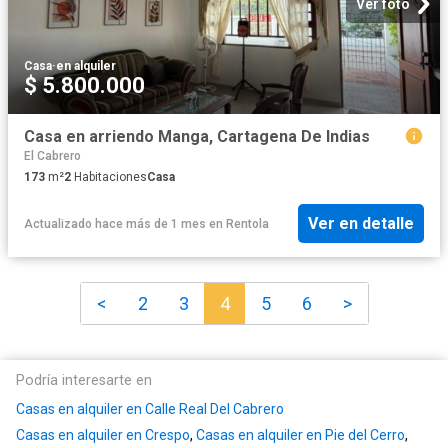
Ver foto
Casa
·
en alquiler
$ 5.800.000
Casa en arriendo Manga, Cartagena De Indias
El Cabrero
173
m²
2
Habitaciones
Casa
Ver en detalle
Actualizado hace más de 1 mes
en
Rentola
<
2
3
4
5
6
>
Podría interesarte en
Casas en alquiler en Calle Real Del Cabrero
Casas en alquiler en Crespo
,
Casas en alquiler en Pie del Cerro
,