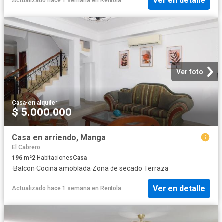
Ver en detalle
Actualizado hace 1 semana
en
Rentola
Ver foto
Casa
·
en alquiler
$ 5.000.000
Casa en arriendo, Manga
El Cabrero
196
m²
2
Habitaciones
Casa
·
Balcón
·
Cocina amoblada
·
Zona de secado
·
Terraza
Ver en detalle
Actualizado hace 1 semana
en
Rentola