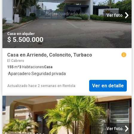
Ver foto
Casa
·
en alquiler
$ 5.500.000
Casa en Arriendo, Coloncito, Turbaco
El Cabrero
155
m²
3
Habitaciones
Casa
·
Aparcadero
·
Seguridad privada
Ver en detalle
Actualizado hace 2 semanas
en
Rentola
Ver foto