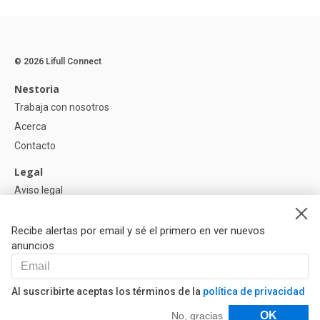
© 2026 Lifull Connect
Nestoria
Trabaja con nosotros
Acerca
Contacto
Legal
Aviso legal
Política de Privacidad
Política de Cookies
Recibe alertas por email y sé el primero en ver nuevos
anuncios
Ayuda
Preguntas
Al suscribirte aceptas los términos de la
política de privacidad
Nuestros Partners
Filtros
OK
No, gracias