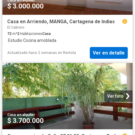
Casa
·
en alquiler
$ 3.000.000
Casa en Arriendo, MANGA, Cartagena de Indias
El Cabrero
72
m²
2
Habitaciones
Casa
·
Estudio
·
Cocina amoblada
Ver en detalle
Actualizado hace 2 semanas
en
Rentola
Ver foto
Casa
·
en alquiler
$ 3.700.000