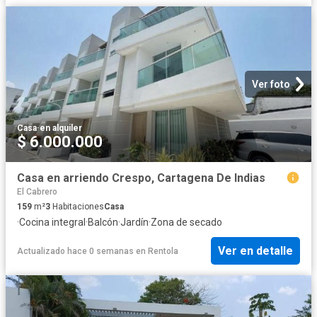
Ver foto
Casa
·
en alquiler
$ 6.000.000
Casa en arriendo Crespo, Cartagena De Indias
El Cabrero
159
m²
3
Habitaciones
Casa
·
Cocina integral
·
Balcón
·
Jardín
·
Zona de secado
Ver en detalle
Actualizado hace 0 semanas
en
Rentola