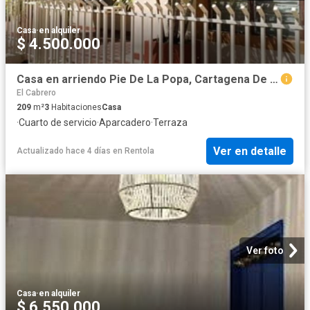
Casa
·
en alquiler
$ 4.500.000
Casa en arriendo Pie De La Popa, Cartagena De Indias
El Cabrero
209
m²
3
Habitaciones
Casa
·
Cuarto de servicio
·
Aparcadero
·
Terraza
Ver en detalle
Actualizado hace 4 días
en
Rentola
Ver foto
Casa
·
en alquiler
$ 6.550.000