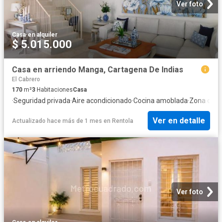
Ver foto
Casa
·
en alquiler
$ 5.015.000
Casa en arriendo Manga, Cartagena De Indias
El Cabrero
170
m²
3
Habitaciones
Casa
·
Seguridad privada
·
Aire acondicionado
·
Cocina amoblada
·
Zona de s
Ver en detalle
Actualizado hace más de 1 mes
en
Rentola
Ver foto