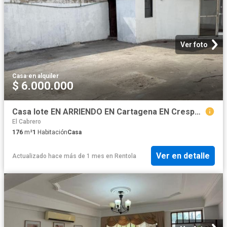
Ver foto
Casa
·
en alquiler
$ 6.000.000
Casa lote EN ARRIENDO EN Cartagena EN Crespo 252509 $6.000.000
El Cabrero
176
m²
1
Habitación
Casa
Ver en detalle
Actualizado hace más de 1 mes
en
Rentola