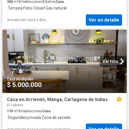
260
m²
3
Habitaciones
2
Baños
Casa
·
Terraza
·
Patio
·
Closet
·
Gas natural
Ver en detalle
Actualizado hace 3 días
Ver foto
Casa
·
en alquiler
$ 5.000.000
Casa en Arriendo, Manga, Cartagena de Indias
El Cabrero
170
m²
3
Habitaciones
Casa
·
Seguridad privada
·
Zona de secado