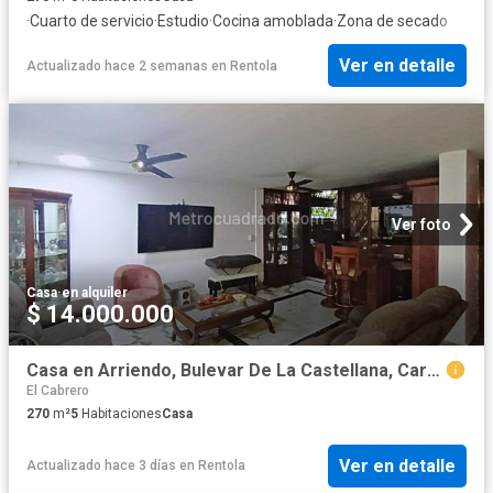
·
Cuarto de servicio
·
Estudio
·
Cocina amoblada
·
Zona de secado
Ver en detalle
Actualizado hace 2 semanas
en
Rentola
Ver foto
Casa
·
en alquiler
$ 14.000.000
Casa en Arriendo, Bulevar De La Castellana, Cartagena de Indias
El Cabrero
270
m²
5
Habitaciones
Casa
Ver en detalle
Actualizado hace 3 días
en
Rentola