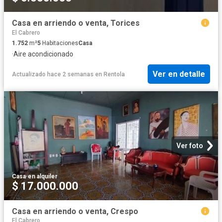
Casa en arriendo o venta, Torices
El Cabrero
1.752
m²
5
Habitaciones
Casa
·
Aire acondicionado
Ver en detalle
Actualizado hace 2 semanas
en
Rentola
Ver foto
Casa
·
en alquiler
$ 17.000.000
Casa en arriendo o venta, Crespo
El Cabrero