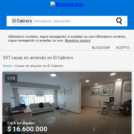
Utilizamos cookies, sigue navegando si aceptas su uso.Utilizamos cookies,
sigue navegando si aceptas su uso.
Nuestros socios
BLOQUEAR
ACEPTO
597 casas en arriendo en El Cabrero
Inicio
>
Casas en alquiler en El Cabrero
1
/
10
Casa
·
en alquiler
$ 16.600.000