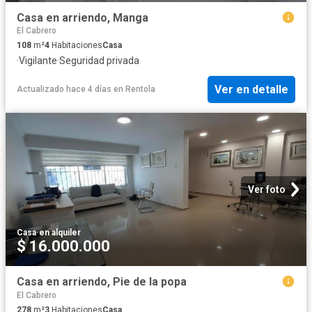
Casa en arriendo, Manga
El Cabrero
108
m²
4
Habitaciones
Casa
·
Vigilante
·
Seguridad privada
Ver en detalle
Actualizado hace 4 días
en
Rentola
Ver foto
Casa
·
en alquiler
$ 16.000.000
Casa en arriendo, Pie de la popa
El Cabrero
278
m²
3
Habitaciones
Casa