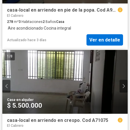
casa-local en arriendo en pie de la popa. Cod A93797
El Cabrero
278
m²
3
Habitaciones
2
Baños
Casa
·
Aire acondicionado
·
Cocina integral
Ver en detalle
Actualizado hace 3 días
1
/
8
Casa
·
en alquiler
$ 5.500.000
casa-local en arriendo en crespo. Cod A71075
El Cabrero