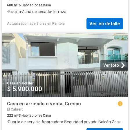
600
m²
6
Habitaciones
Casa
·
Piscina
·
Zona de secado
·
Terraza
Ver en detalle
Actualizado hace 3 días
en
Rentola
Ver foto
Casa
·
en alquiler
$ 5.900.000
Casa en arriendo o venta, Crespo
El Cabrero
222
m²
3
Habitaciones
Casa
·
Cuarto de servicio
·
Aparcadero
·
Seguridad privada
·
Balcón
·
Zona de 