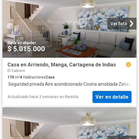
Ver foto
Casa
·
en alquiler
$ 5.015.000
Casa en Arriendo, Manga, Cartagena de Indias
El Cabrero
170
m²
4
Habitaciones
Casa
·
Seguridad privada
·
Aire acondicionado
·
Cocina amoblada
·
Zona de s
Ver en detalle
Actualizado hace 3 semanas
en
Rentola