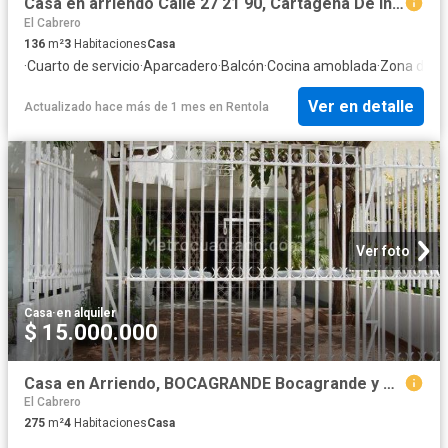
Casa en arriendo Calle 27 21 90, Cartagena De Indias, Bolívar, Col
El Cabrero
136
m²
3
Habitaciones
Casa
·
Cuarto de servicio
·
Aparcadero
·
Balcón
·
Cocina amoblada
·
Zona de s
Ver en detalle
Actualizado hace más de 1 mes
en
Rentola
Ver foto
Casa
·
en alquiler
$ 15.000.000
Casa en Arriendo, BOCAGRANDE Bocagrande y Castillo Grande, Cartagena de Indias
El Cabrero
275
m²
4
Habitaciones
Casa