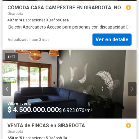
CÓMODA CASA CAMPESTRE EN GIRARDOTA, NO PAGA ADMINISTRACIÓN
Girardota
407
m²
4
Habitaciones
3
Baños
Casa
·
Balcón
·
Aparcadero
·
Acceso para personas con discapacidad
·
Electr
Ver en detalle
Actualizado hace 3 días
1
/
27
Villa
·
en venta
$ 4.500.000.000
$ 6.923.076/m²
VENTA de FINCAS en GIRARDOTA
Girardota
650
m²
5
Habitaciones
5
Baños
Villa