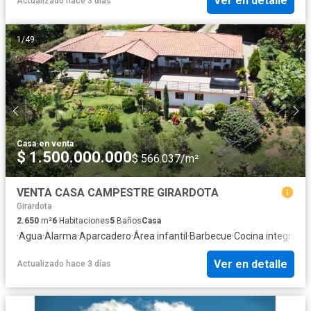
Ver en detalle
Actualizado hace 3 días
1
/
49
Casa
·
en venta
$ 1.500.000.000
$ 566.037/m²
VENTA CASA CAMPESTRE GIRARDOTA
Girardota
2.650
m²
6
Habitaciones
5
Baños
Casa
·
Agua
·
Alarma
·
Aparcadero
·
Área infantil
·
Barbecue
·
Cocina integral
·
Cu
Ver en detalle
Actualizado hace 3 días