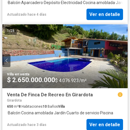
·
Balcón
·
Aparcadero
·
Depósito
·
Electricidad
·
Cocina amoblada
·
Jardín
·
Ver en detalle
Actualizado hace 4 días
1
/
28
Villa
·
en venta
$ 2.650.000.000
$ 4.076.923/m²
Venta De Finca De Recreo En Girardota
Girardota
650
m²
8
Habitaciones
10
Baños
Villa
·
Balcón
·
Cocina amoblada
·
Jardín
·
Cuarto de servicio
·
Piscina
Ver en detalle
Actualizado hace 3 días