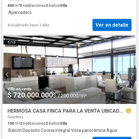
400
m²
5
Habitaciones
3
Baños
Villa
·
Aparcadero
Ver en detalle
Actualizado hace 3 días
1
/
15
Villa
·
en venta
$ 720.000.000
$ 7.200.000/m²
HERMOSA CASA FINCA PARA LA VENTA UBICADA EN GIRARDOTA SECTOR LA POLA
Girardota
100
m²
2
Habitaciones
2
Baños
Villa
·
Balcón
·
Depósito
·
Cocina integral
·
Vista panorámica
·
Agua