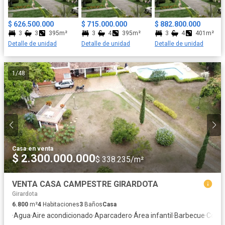
confort en un entorno campestre exclusivo y aprovecha todas
las comodidades que Senderos de la Morada II tiene para
$ 626.500.000
$ 715.000.000
$ 882.800.000
ofrecer!
3
3
395m²
3
4
395m²
3
4
401m²
Detalle de unidad
Detalle de unidad
Detalle de unidad
1
/
48
Casa
·
en venta
$ 2.300.000.000
$ 338.235/m²
VENTA CASA CAMPESTRE GIRARDOTA
Girardota
6.800
m²
4
Habitaciones
3
Baños
Casa
·
Agua
·
Aire acondicionado
·
Aparcadero
·
Área infantil
·
Barbecue
·
Cocin