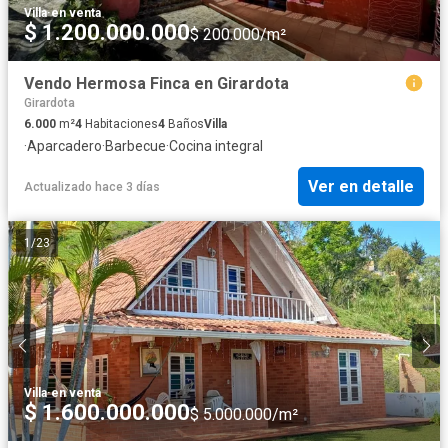
Villa
·
en venta
$ 1.200.000.000
$ 200.000/m²
Vendo Hermosa Finca en Girardota
Girardota
6.000
m²
4
Habitaciones
4
Baños
Villa
·
Aparcadero
·
Barbecue
·
Cocina integral
Ver en detalle
Actualizado hace 3 días
1
/
23
Villa
·
en venta
$ 1.600.000.000
$ 5.000.000/m²