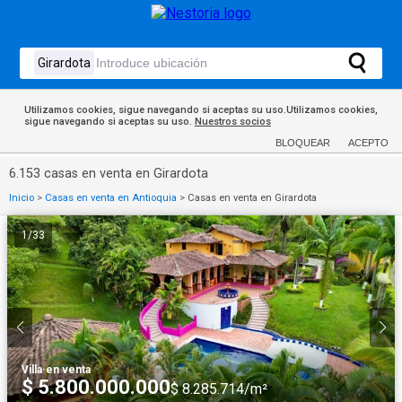
Utilizamos cookies, sigue navegando si aceptas su uso.Utilizamos cookies,
sigue navegando si aceptas su uso.
Nuestros socios
BLOQUEAR
ACEPTO
6.153 casas en venta en Girardota
Inicio
>
Casas en venta en Antioquia
>
Casas en venta en Girardota
1
/
33
Villa
·
en venta
$ 5.800.000.000
$ 8.285.714/m²