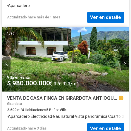
·
Aparcadero
Ver en detalle
Actualizado hace más de 1 mes
1
/
39
Villa
·
en venta
$ 980.000.000
$ 376.923/m²
VENTA DE CASA FINCA EN GIRARDOTA ANTIOQUIA.
Girardota
2.600
m²
4
Habitaciones
5
Baños
Villa
·
Aparcadero
·
Electricidad
·
Gas natural
·
Vista panorámica
·
Cuarto de se
Ver en detalle
Actualizado hace 3 días