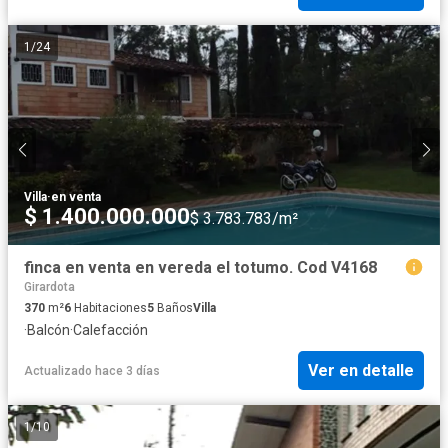
1
/
24
Villa
·
en venta
$ 1.400.000.000
$ 3.783.783/m²
finca en venta en vereda el totumo. Cod V4168
Girardota
370
m²
6
Habitaciones
5
Baños
Villa
·
Balcón
·
Calefacción
Ver en detalle
Actualizado hace 3 días
1
/
10