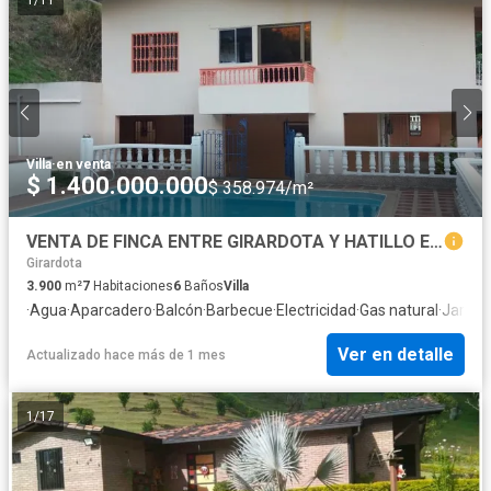
Villa
·
en venta
$ 1.400.000.000
$ 358.974/m²
VENTA DE FINCA ENTRE GIRARDOTA Y HATILLO EN BARBOSA ANTIOQUIA.
Girardota
3.900
m²
7
Habitaciones
6
Baños
Villa
·
Agua
·
Aparcadero
·
Balcón
·
Barbecue
·
Electricidad
·
Gas natural
·
Jardín
·
Ver en detalle
Actualizado hace más de 1 mes
1
/
17