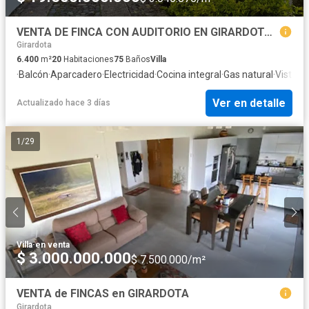
VENTA DE FINCA CON AUDITORIO EN GIRARDOTA ANTIOQUIA.
Girardota
6.400
m²
20
Habitaciones
75
Baños
Villa
·
Balcón
·
Aparcadero
·
Electricidad
·
Cocina integral
·
Gas natural
·
Vista p
Ver en detalle
Actualizado hace 3 días
1
/
29
Villa
·
en venta
$ 3.000.000.000
$ 7.500.000/m²
VENTA de FINCAS en GIRARDOTA
Girardota