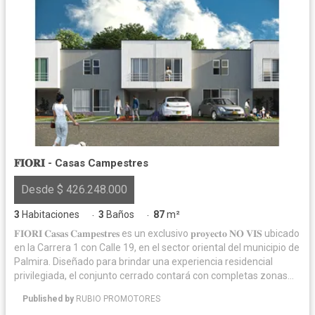
𝐅𝐈𝐎𝐑𝐈 - Casas Campestres
Desde $ 426.248.000
3
Habitaciones
3
Baños
87
m²
·
·
𝐅𝐈𝐎𝐑𝐈 𝐂𝐚𝐬𝐚𝐬 𝐂𝐚𝐦𝐩𝐞𝐬𝐭𝐫𝐞𝐬 es un exclusivo 𝐩𝐫𝐨𝐲𝐞𝐜𝐭𝐨 𝐍𝐎 𝐕𝐈𝐒 ubicado
en la Carrera 1 con Calle 19, en el sector oriental del municipio de
Palmira. Diseñado para brindar una experiencia residencial
privilegiada, el conjunto cerrado contará con completas zonas
comunes pensadas para el disfrute y bienestar de toda la
Published by
RUBIO PROMOTORES
familia. Entre sus amenidades se destacan: portería cubierta con