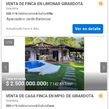
VENTA DE FINCA EN LIMONAR GIRARDOTA
Girardota
320
m²
6
Habitaciones
6
Baños
Villa
·
Aparcadero
·
Jardín
·
Barbecue
Ver en detalle
Actualizado hace 4 días
1
/
15
Casa
·
en venta
$ 2.500.000.000
$ 7.142.857/m²
VENTA DE CASA FINCA EN MPIO. DE GIRARDOTA
Girardota
350
m²
5
Habitaciones
4
Baños
Casa