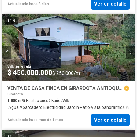
Ver en detalle
Actualizado hace 3 días
1
/
19
Villa
·
en venta
$ 450.000.000
$ 250.000/m²
VENTA DE CASA FINCA EN GIRARDOTA ANTIOQUIA.
Girardota
1.800
m²
5
Habitaciones
2
Baños
Villa
·
Agua
·
Aparcadero
·
Electricidad
·
Jardín
·
Patio
·
Vista panorámica
·
Wifi
Ver en detalle
Actualizado hace más de 1 mes
1
/
11