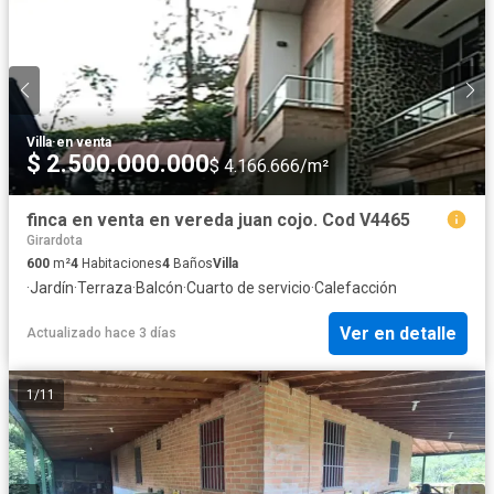
Villa
·
en venta
$ 2.500.000.000
$ 4.166.666/m²
finca en venta en vereda juan cojo. Cod V4465
Girardota
600
m²
4
Habitaciones
4
Baños
Villa
·
Jardín
·
Terraza
·
Balcón
·
Cuarto de servicio
·
Calefacción
Ver en detalle
Actualizado hace 3 días
1
/
11