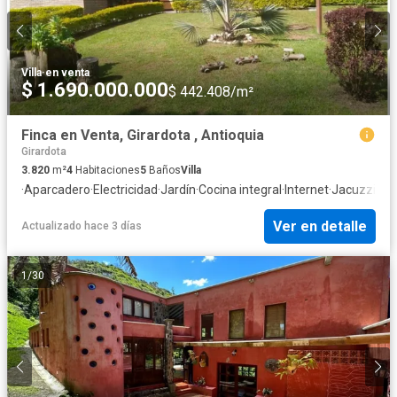
Villa
·
en venta
$ 1.690.000.000
$ 442.408/m²
Finca en Venta, Girardota , Antioquia
Girardota
3.820
m²
4
Habitaciones
5
Baños
Villa
·
Aparcadero
·
Electricidad
·
Jardín
·
Cocina integral
·
Internet
·
Jacuzzi
·
Gas
Ver en detalle
Actualizado hace 3 días
1
/
30