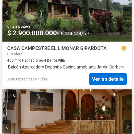
Villa
·
en venta
$ 2.900.000.000
$ 6.444.444/m²
CASA CAMPESTRE EL LIMONAR GIRARDOTA
Girardota
450
m²
6
Habitaciones
4
Baños
Villa
·
Balcón
·
Aparcadero
·
Depósito
·
Cocina amoblada
·
Jardín
·
Barbecue
·
Co
Ver en detalle
Actualizado hace 4 días
1
/
15