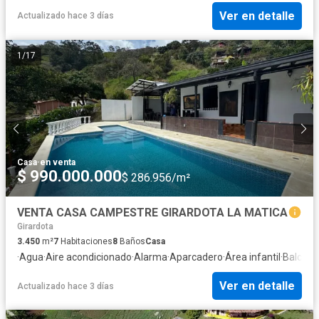
Ver en detalle
Actualizado hace 3 días
1
/
17
Casa
·
en venta
$ 990.000.000
$ 286.956/m²
VENTA CASA CAMPESTRE GIRARDOTA LA MATICA
Girardota
3.450
m²
7
Habitaciones
8
Baños
Casa
·
Agua
·
Aire acondicionado
·
Alarma
·
Aparcadero
·
Área infantil
·
Balcón
·
Ver en detalle
Actualizado hace 3 días