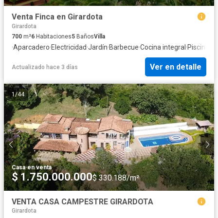
Venta Finca en Girardota
Girardota
700
m²
6
Habitaciones
5
Baños
Villa
·
Aparcadero
·
Electricidad
·
Jardín
·
Barbecue
·
Cocina integral
·
Piscina
·
A
Ver en detalle
Actualizado hace 3 días
1
/
44
Casa
·
en venta
$ 1.750.000.000
$ 330.188/m²
VENTA CASA CAMPESTRE GIRARDOTA
Girardota