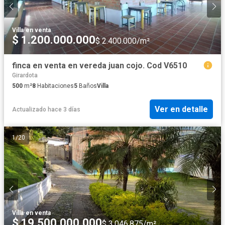
Villa
·
en venta
$ 1.200.000.000
$ 2.400.000/m²
finca en venta en vereda juan cojo. Cod V6510
Girardota
500
m²
8
Habitaciones
5
Baños
Villa
Ver en detalle
Actualizado hace 3 días
1
/
20
Villa
·
en venta
$ 19.500.000.000
$ 3.046.875/m²