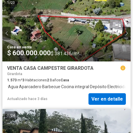
1
/
20
Casa
·
en venta
$ 600.000.000
$ 381.436/m²
VENTA CASA CAMPESTRE GIRARDOTA
Girardota
1.573
m²
3
Habitaciones
2
Baños
Casa
·
Agua
·
Aparcadero
·
Barbecue
·
Cocina integral
·
Depósito
·
Electricidad
·
J
Ver en detalle
Actualizado hace 3 días
1
/
24