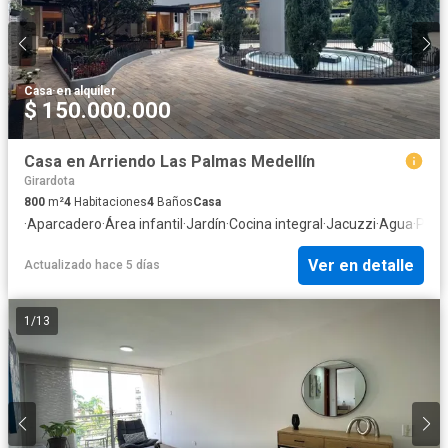
Casa
·
en alquiler
$ 150.000.000
Casa en Arriendo Las Palmas Medellín
Girardota
800
m²
4
Habitaciones
4
Baños
Casa
·
Aparcadero
·
Área infantil
·
Jardín
·
Cocina integral
·
Jacuzzi
·
Agua
·
Pati
Ver en detalle
Actualizado hace 5 días
1
/
13