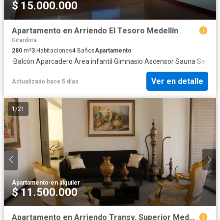
$ 15.000.000
Apartamento en Arriendo El Tesoro Medellín
Girardota
280
m²
3
Habitaciones
4
Baños
Apartamento
·
Balcón
·
Aparcadero
·
Área infantil
·
Gimnasio
·
Ascensor
·
Sauna
·
Seguri
Ver en detalle
Actualizado hace 5 días
1
/
21
Apartamento
·
en alquiler
$ 11.500.000
Apartamento en Arriendo Transv. Superior Medellín