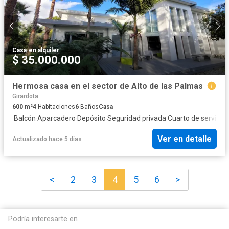
Casa
·
en alquiler
$ 35.000.000
Hermosa casa en el sector de Alto de las Palmas
Girardota
600
m²
4
Habitaciones
6
Baños
Casa
·
Balcón
·
Aparcadero
·
Depósito
·
Seguridad privada
·
Cuarto de servicio
Ver en detalle
Actualizado hace 5 días
<
2
3
4
5
6
>
Podría interesarte en