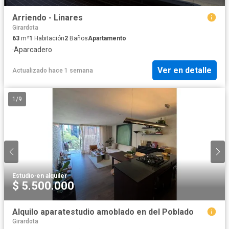
Arriendo - Linares
Girardota
63
m²
1
Habitación
2
Baños
Apartamento
·
Aparcadero
Ver en detalle
Actualizado hace 1 semana
1
/
9
Estudio
·
en alquiler
$ 5.500.000
Alquilo aparatestudio amoblado en del Poblado
Girardota