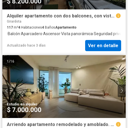
$ 8.200.000
Alquiler apartamento con dos balcones, con vista. El Poblado.
Girardota
117
m²
4
Habitaciones
4
Baños
Apartamento
·
Balcón
·
Aparcadero
·
Ascensor
·
Vista panorámica
·
Seguridad privada
·
Ver en detalle
Actualizado hace 3 días
1
/
16
Estudio
·
en alquiler
$ 7.000.000
Arriendo apartamento remodelado y amoblado. El Poblado, El Tesoro.