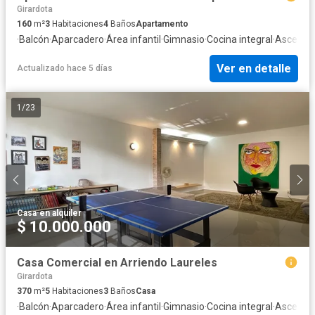
Girardota
160
m²
3
Habitaciones
4
Baños
Apartamento
·
Balcón
·
Aparcadero
·
Área infantil
·
Gimnasio
·
Cocina integral
·
Ascenso
Ver en detalle
Actualizado hace 5 días
1
/
23
Casa
·
en alquiler
$ 10.000.000
Casa Comercial en Arriendo Laureles
Girardota
370
m²
5
Habitaciones
3
Baños
Casa
·
Balcón
·
Aparcadero
·
Área infantil
·
Gimnasio
·
Cocina integral
·
Ascenso