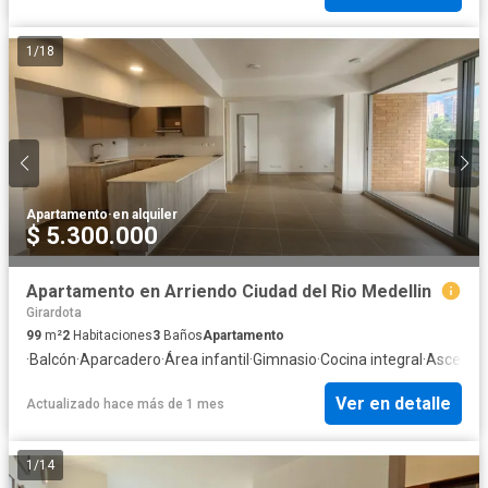
1
/
18
Apartamento
·
en alquiler
$ 5.300.000
Apartamento en Arriendo Ciudad del Rio Medellin
Girardota
99
m²
2
Habitaciones
3
Baños
Apartamento
·
Balcón
·
Aparcadero
·
Área infantil
·
Gimnasio
·
Cocina integral
·
Ascenso
Ver en detalle
Actualizado hace más de 1 mes
1
/
14