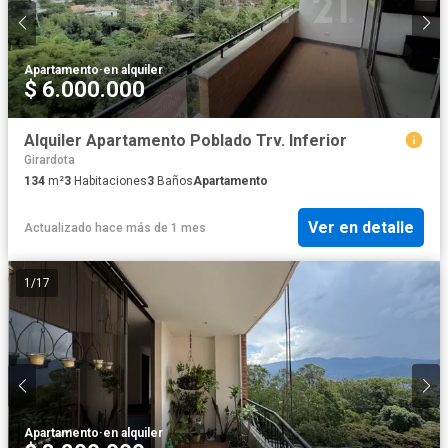
Apartamento
·
en alquiler
$ 6.000.000
Alquiler Apartamento Poblado Trv. Inferior
Girardota
134
m²
3
Habitaciones
3
Baños
Apartamento
Ver en detalle
Actualizado hace más de 1 mes
1
/
17
Apartamento
·
en alquiler