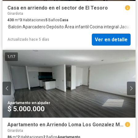
Casa en arriendo en el sector de El Tesoro
Girardota
430
m²
3
Habitaciones
5
Baños
Casa
·
Balcón
·
Aparcadero
·
Depósito
·
Área infantil
·
Cocina integral
·
Jacuzzi
·
Ver en detalle
Actualizado hace 5 días
1
/
17
Apartamento
·
en alquiler
$ 5.000.000
Apartamento en Arriendo Loma Los Gonzalez Medellin
Girardota
86
m²
2
Habitaciones
2
Baños
Apartamento