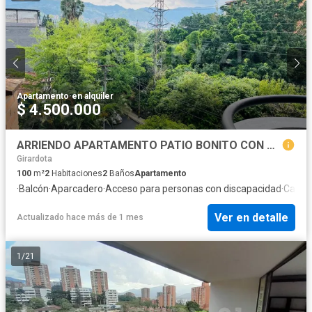
Apartamento
·
en alquiler
$ 4.500.000
ARRIENDO APARTAMENTO PATIO BONITO CON VISTA
Girardota
100
m²
2
Habitaciones
2
Baños
Apartamento
·
Balcón
·
Aparcadero
·
Acceso para personas con discapacidad
·
Caseta
Ver en detalle
Actualizado hace más de 1 mes
1
/
21