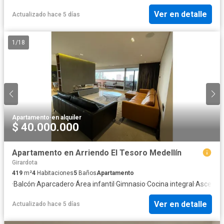
Ver en detalle
Actualizado hace 5 días
1
/
18
Apartamento
·
en alquiler
$ 40.000.000
Apartamento en Arriendo El Tesoro Medellín
Girardota
419
m²
4
Habitaciones
5
Baños
Apartamento
·
Balcón
·
Aparcadero
·
Área infantil
·
Gimnasio
·
Cocina integral
·
Ascenso
Ver en detalle
Actualizado hace 5 días