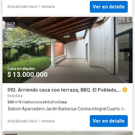
Ver en detalle
Actualizado hace 1 semana
1
/
18
Casa
·
en alquiler
$ 13.000.000
392. Arriendo casa con terraza, BBQ. El Poblado, Sector El Tesoro.
Girardota
330
m²
5
Habitaciones
6
Baños
Casa
·
Balcón
·
Aparcadero
·
Jardín
·
Barbecue
·
Cocina integral
·
Cuarto de serv
Ver en detalle
Actualizado hace 1 semana