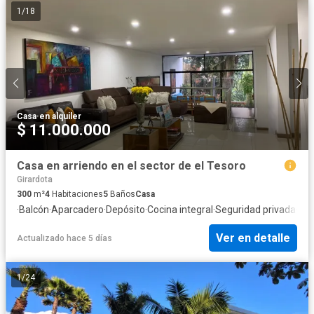
1
/
18
Casa
·
en alquiler
$ 11.000.000
Casa en arriendo en el sector de el Tesoro
Girardota
300
m²
4
Habitaciones
5
Baños
Casa
·
Balcón
·
Aparcadero
·
Depósito
·
Cocina integral
·
Seguridad privada
·
Ag
Ver en detalle
Actualizado hace 5 días
1
/
24