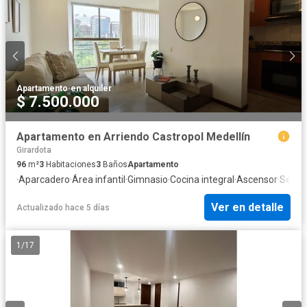
Apartamento
·
en alquiler
$ 7.500.000
Apartamento en Arriendo Castropol Medellín
Girardota
96
m²
3
Habitaciones
3
Baños
Apartamento
·
Aparcadero
·
Área infantil
·
Gimnasio
·
Cocina integral
·
Ascensor
·
Segur
Ver en detalle
Actualizado hace 5 días
1
/
17