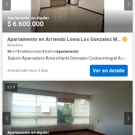
Apartamento
·
en alquiler
$ 6.600.000
Apartamento en Arriendo Loma Los Gonzalez Medellin
Girardota
96
m²
3
Habitaciones
3
Baños
Apartamento
·
Balcón
·
Aparcadero
·
Área infantil
·
Gimnasio
·
Cocina integral
·
Ascenso
Ver en detalle
Actualizado hace 5 días
1
/
19
Apartamento
·
en alquiler