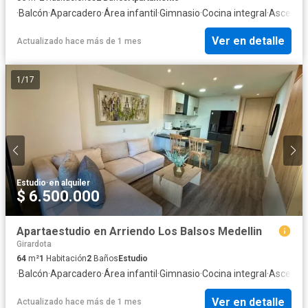
·
Balcón
·
Aparcadero
·
Área infantil
·
Gimnasio
·
Cocina integral
·
Ascenso
Ver en detalle
Actualizado hace más de 1 mes
1
/
17
Estudio
·
en alquiler
$ 6.500.000
Apartaestudio en Arriendo Los Balsos Medellin
Girardota
64
m²
1
Habitación
2
Baños
Estudio
·
Balcón
·
Aparcadero
·
Área infantil
·
Gimnasio
·
Cocina integral
·
Ascenso
Ver en detalle
Actualizado hace más de 1 mes