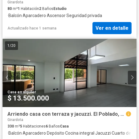
Girardota
80
m²
1
Habitación
2
Baños
Estudio
·
Balcón
·
Aparcadero
·
Ascensor
·
Seguridad privada
Ver en detalle
Actualizado hace 1 semana
1
/
20
Casa
·
en alquiler
$ 13.500.000
Arriendo casa con terraza y jacuzzi. El Poblado, El Tesoro.
Girardota
330
m²
5
Habitaciones
6
Baños
Casa
·
Balcón
·
Aparcadero
·
Depósito
·
Cocina integral
·
Jacuzzi
·
Cuarto de serv