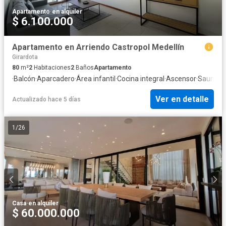
Apartamento
·
en alquiler
$ 6.100.000
Apartamento en Arriendo Castropol Medellín
Girardota
80
m²
2
Habitaciones
2
Baños
Apartamento
·
Balcón
·
Aparcadero
·
Área infantil
·
Cocina integral
·
Ascensor
·
Sauna
·
S
Ver en detalle
Actualizado hace 5 días
1
/
26
Casa
·
en alquiler
$ 60.000.000