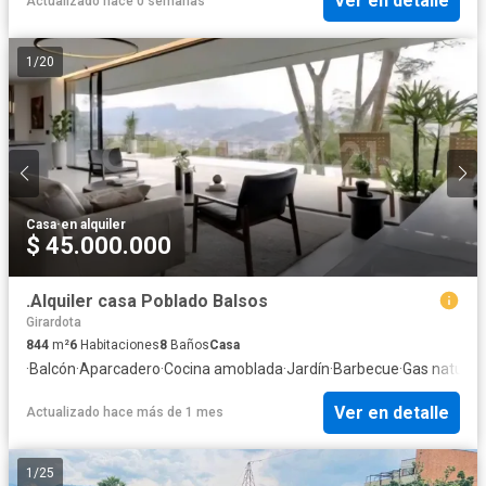
Ver en detalle
Actualizado hace 0 semanas
1
/
20
Casa
·
en alquiler
$ 45.000.000
.Alquiler casa Poblado Balsos
Girardota
844
m²
6
Habitaciones
8
Baños
Casa
·
Balcón
·
Aparcadero
·
Cocina amoblada
·
Jardín
·
Barbecue
·
Gas natural
·
Ver en detalle
Actualizado hace más de 1 mes
1
/
25