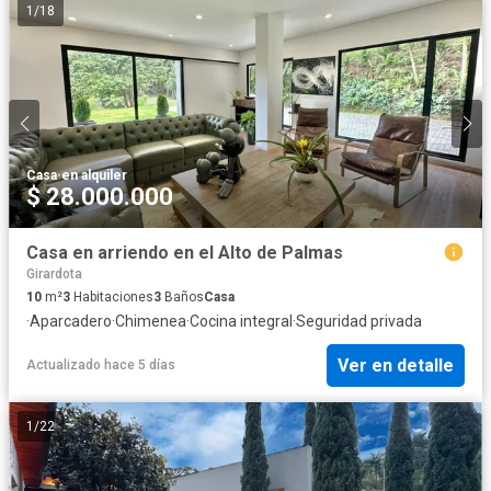
1
/
18
Casa
·
en alquiler
$ 28.000.000
Casa en arriendo en el Alto de Palmas
Girardota
10
m²
3
Habitaciones
3
Baños
Casa
·
Aparcadero
·
Chimenea
·
Cocina integral
·
Seguridad privada
Ver en detalle
Actualizado hace 5 días
1
/
22