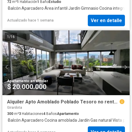
72
m²
1
Habitación
1
Baño
Estudio
·
Balcón
·
Aparcadero
·
Área infantil
·
Jardín
·
Gimnasio
·
Cocina integral
·
In
Ver en detalle
Actualizado hace 1 semana
1
/
16
Apartamento
·
en alquiler
$ 20.000.000
Alquiler Apto Amoblado Poblado Tesoro no rentas cortas
Girardota
300
m²
3
Habitaciones
4
Baños
Apartamento
·
Balcón
·
Aparcadero
·
Cocina amoblada
·
Jardín
·
Gas natural
·
Vista pan