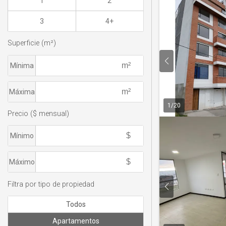
1
2
3
4+
Superficie (m²)
Mínima
Máxima
1
/
20
Precio ($ mensual)
Mínimo
Máximo
Filtra por tipo de propiedad
Todos
Apartamentos