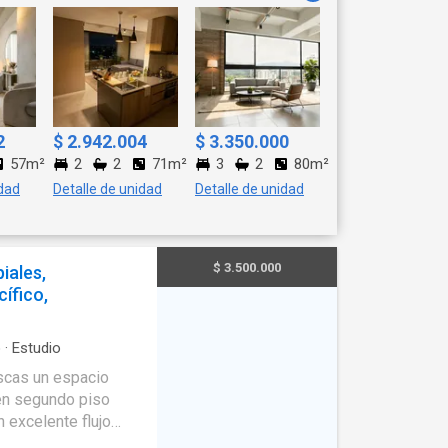
2
$ 2.942.004
$ 3.350.000
57m²
2
2
71m²
3
2
80m²
idad
Detalle de unidad
Detalle de unidad
$ 3.500.000
iales,
ífico,
o
·
Estudio
 en segundo piso
 excelente flujo
nte, cafetería o