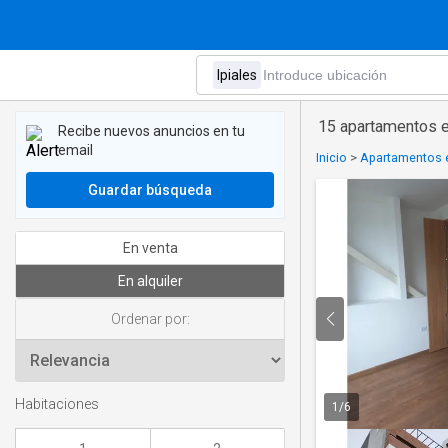
15 apartamentos en
Recibe nuevos anuncios en tu
email
Inicio
>
Apartamentos e
Guardar búsqueda
En venta
En alquiler
Ordenar por:
Habitaciones
1
/
6