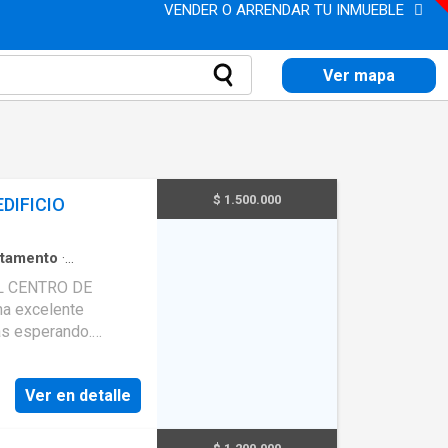
VENDER O ARRENDAR TU INMUEBLE
Ver mapa
$ 1.500.000
DIFICIO
tamento
·
tural
·
Vista
L CENTRO DE
as esperando.
eso a entidades
Ver en detalle
rantes, instituciones
 y cómodos espacios.