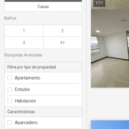
1
/
11
Casas
Baños
1
2
3
4+
Búsqueda Avanzada
Filtra por tipo de propiedad
Apartamento
Estudio
Habitación
Características
Aparcadero