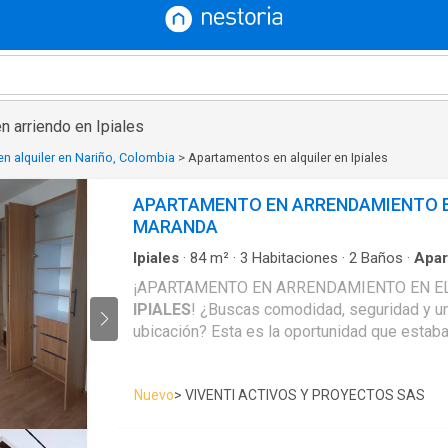
 arriendo en Ipiales
n alquiler en Nariño, Colombia
>
Apartamentos en alquiler en Ipiales
APARTAMENTO EN ARRENDAMIENTO E
MARANDA
Ipiales
·
84
m²
·
3
Habitaciones
·
2
Baños
·
Apar
Aparcadero
·
Cocina integral
·
Ascensor
·
Gas na
¡APARTAMENTO EN ARRENDAMIENTO EN E
panorámica
·
Seguridad privada
·
Agua
IPIALES
! ¿Buscas comodidad, seguridad y una excelente
ubicación? Esta es la oportunidad que estab
Edificio Maranda – Centro de
Ipiales
Vive en una de las zonas
más estratégicas de la ciudad, con fácil acc
Nuevo
> VIVENTI ACTIVOS Y PROYECTOS SAS
financieras, comercio, supermercados, restau
educativas y transporte público. Características del apartamento:
✅ Excelente iluminación natural. ✅ Amplios