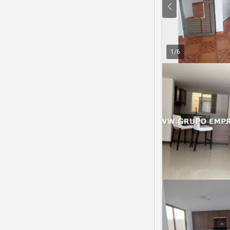
1
/
6