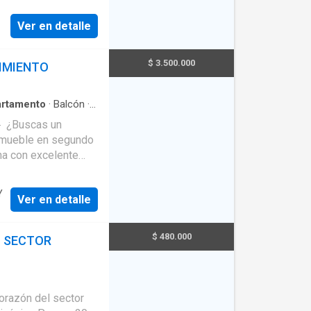
 ✅ Espacios amplios
Ver en detalle
lidad ✅ Fácil acceso
en un lugar
$ 3.500.000
IMIENTO
 Empresarial. Mostrar
rtamento
·
Balcón
·
a panorámica
·
Cuarto
🔹 ¿Buscas un
inmueble en segundo
na con excelente
 ✅ Espacios amplios
Y
Ver en detalle
lidad ✅ Fácil acceso
tanos al 315218----
$ 480.000
O SECTOR
e Empresarial.
orazón del sector