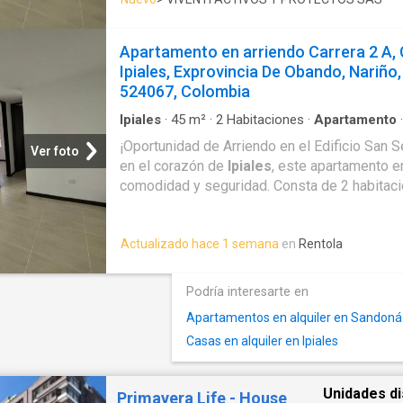
y una ubicación privilegiada, justo al respald
policía SIJIN y a pocos metros del Hospital 
¡Perfecto para quienes valoran la tranquilidad
Apartamento en arriendo Carrera 2 A, 
servicios esenciales! ¡No dejes pasar esta oportunidad!
Ipiales, Exprovincia De Obando, Nariño,
Contáctanos para más información al 315218-
524067, Colombia
el edificio Torre Empresarial.
Ipiales
·
45
m²
·
2
Habitaciones
·
Apartamento
Ascensor
¡Oportunidad de Arriendo en el Edificio San 
Ver foto
en el corazón de
Ipiales
, este apartamento e
comodidad y seguridad. Consta de 2 habitac
y cocina, ideal para quienes buscan un espac
funcional. El edificio cuenta con ascensor, vig
Actualizado hace 1 semana
en
Rentola
y una ubicación privilegiada, justo al respald
policía SIJIN y a pocos metros del Hospital 
¡Perfecto para quienes valoran la tranquilidad
Podría interesarte en
servicios esenciales! ¡No dejes pasar esta o
Apartamentos en alquiler en Sandoná
Contáctanos para más información al Ver telé
Casas en alquiler en Ipiales
el edificio Torre Empresarial. Mostrar
Unidades di
Primavera Life - House