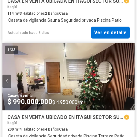
CASA EN VENTA UBICADA EN ITAGUI SECTOR SURAMÉRICA
Itagüí
114
m²
3
Habitaciones
2
Baños
Casa
·
Caseta de vigilancia
·
Sauna
·
Seguridad privada
·
Piscina
·
Patio
Ver en detalle
Actualizado hace 3 días
1
/
33
Casa
·
en venta
$ 990.000.000
$ 4.950.000/m²
CASA EN VENTA UBICADO EN ITAGUI SECTOR SURAMERICA
Itagüí
200
m²
4
Habitaciones
4
Baños
Casa
·
Caseta de vigilancia
·
Seguridad privada
·
Piscina
·
Terraza
·
Patio