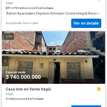
Itagüí
871
m²
5
Habitaciones
3
Baños
Casa
·
Balcón
·
Aparcadero
·
Depósito
·
Gimnasio
·
Cocina integral
·
Ascensor
·
Ga
Ver en detalle
Actualizado hace 4 días
1
/
23
Casa
·
en venta
$ 740.000.000
Casa lote en Venta Itagüi
Itagüí
3
Habitaciones
2
Baños
Casa