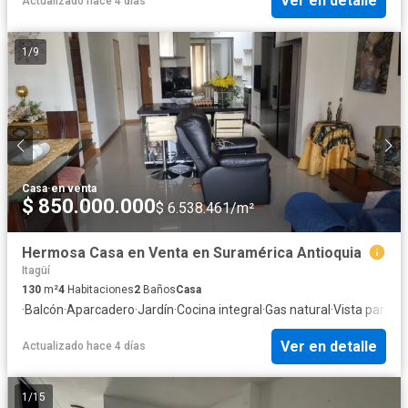
Ver en detalle
Actualizado hace 4 días
1
/
9
Casa
·
en venta
$ 850.000.000
$ 6.538.461/m²
Hermosa Casa en Venta en Suramérica Antioquia
Itagüí
130
m²
4
Habitaciones
2
Baños
Casa
·
Balcón
·
Aparcadero
·
Jardín
·
Cocina integral
·
Gas natural
·
Vista panor
Ver en detalle
Actualizado hace 4 días
1
/
15