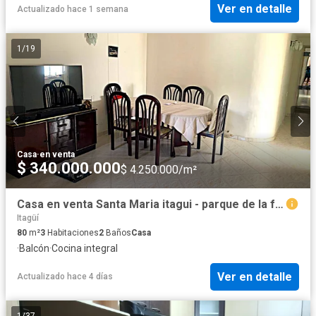
Ver en detalle
Actualizado hace 1 semana
1
/
19
Casa
·
en venta
$ 340.000.000
$ 4.250.000/m²
Casa en venta Santa Maria itagui - parque de la familia
Itagüí
80
m²
3
Habitaciones
2
Baños
Casa
·
Balcón
·
Cocina integral
Ver en detalle
Actualizado hace 4 días