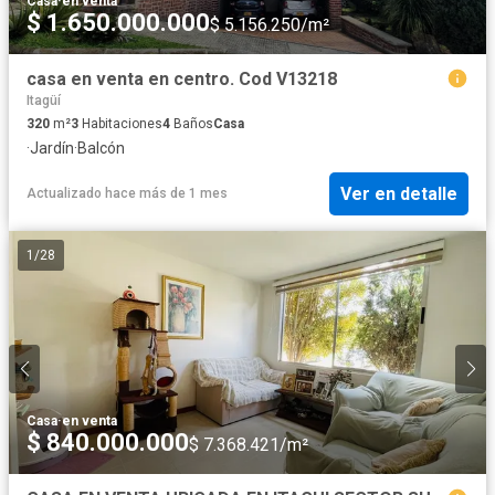
Casa
·
en venta
$ 1.650.000.000
$ 5.156.250/m²
casa en venta en centro. Cod V13218
Itagüí
320
m²
3
Habitaciones
4
Baños
Casa
·
Jardín
·
Balcón
Ver en detalle
Actualizado hace más de 1 mes
1
/
28
Casa
·
en venta
$ 840.000.000
$ 7.368.421/m²