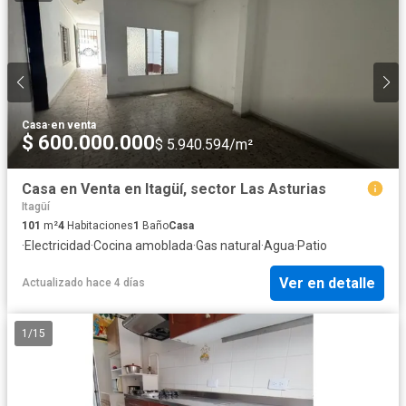
Casa
·
en venta
$ 600.000.000
$ 5.940.594/m²
Casa en Venta en Itagüí, sector Las Asturias
Itagüí
101
m²
4
Habitaciones
1
Baño
Casa
·
Electricidad
·
Cocina amoblada
·
Gas natural
·
Agua
·
Patio
Ver en detalle
Actualizado hace 4 días
1
/
15