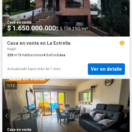
Casa
·
en venta
$ 1.650.000.000
$ 5.156.250/m²
Casa en venta en La Estrella
Itagüí
320
m²
3
Habitaciones
4
Baños
Casa
Ver en detalle
Actualizado hace más de 1 mes
1
/
12
Casa
·
en venta