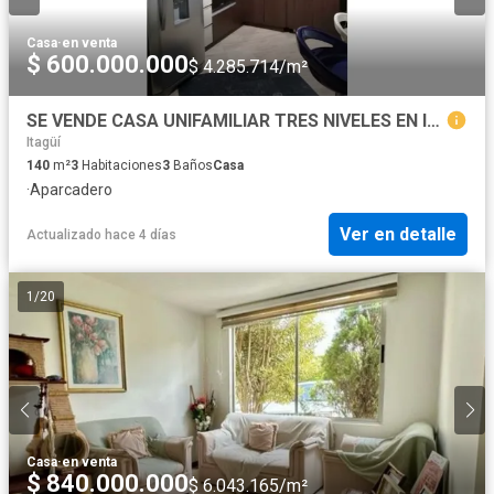
Casa
·
en venta
$ 600.000.000
$ 4.285.714/m²
SE VENDE CASA UNIFAMILIAR TRES NIVELES EN ITAGUI SURAMERICA
Itagüí
140
m²
3
Habitaciones
3
Baños
Casa
·
Aparcadero
Ver en detalle
Actualizado hace 4 días
1
/
20
Casa
·
en venta
$ 840.000.000
$ 6.043.165/m²