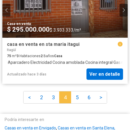
Casa
·
en venta
$ 295.000.000
$ 3.933.333/m²
casa en venta en sta maria itagui
Itagüí
75
m²
3
Habitaciones
2
Baños
Casa
·
Aparcadero
·
Electricidad
·
Cocina amoblada
·
Cocina integral
·
Gas natu
Ver en detalle
Actualizado hace 3 días
<
2
3
4
5
6
>
Podría interesarte en
Casas en venta en Envigado
,
Casas en venta en Santa Elena,