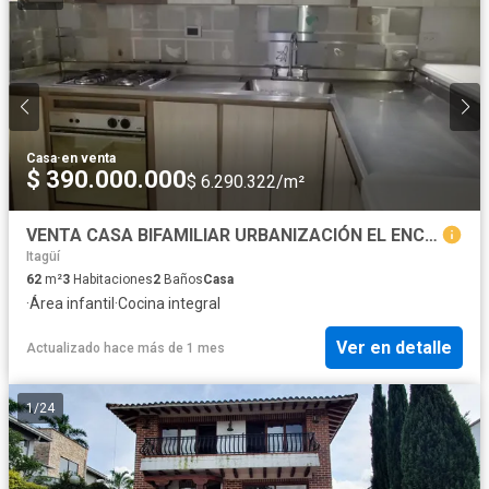
Casa
·
en venta
$ 390.000.000
$ 6.290.322/m²
VENTA CASA BIFAMILIAR URBANIZACIÓN EL ENCANTO II, SURAMÉRICA, ITAGÜ
Itagüí
62
m²
3
Habitaciones
2
Baños
Casa
·
Área infantil
·
Cocina integral
Ver en detalle
Actualizado hace más de 1 mes
1
/
24