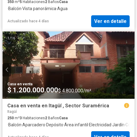
350
m²
5
Habitaciones
2
Baños
Casa
·
Balcón
·
Vista panorámica
·
Agua
Ver en detalle
Actualizado hace 4 días
1
/
16
Casa
·
en venta
$ 1.200.000.000
$ 4.800.000/m²
Casa en venta en Itagüí , Sector Suramérica
Itagüí
250
m²
3
Habitaciones
2
Baños
Casa
·
Balcón
·
Aparcadero
·
Depósito
·
Área infantil
·
Electricidad
·
Jardín
·
Cocina