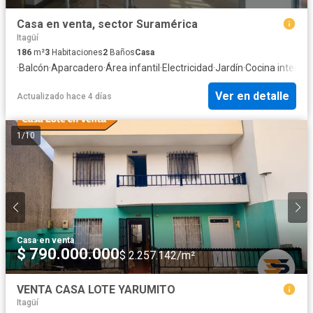
Casa en venta, sector Suramérica
Itagüí
186
m²
3
Habitaciones
2
Baños
Casa
·
Balcón
·
Aparcadero
·
Área infantil
·
Electricidad
·
Jardín
·
Cocina integral
·
Ver en detalle
Actualizado hace 4 días
1
/
10
Casa
·
en venta
$ 790.000.000
$ 2.257.142/m²
VENTA CASA LOTE YARUMITO
Itagüí