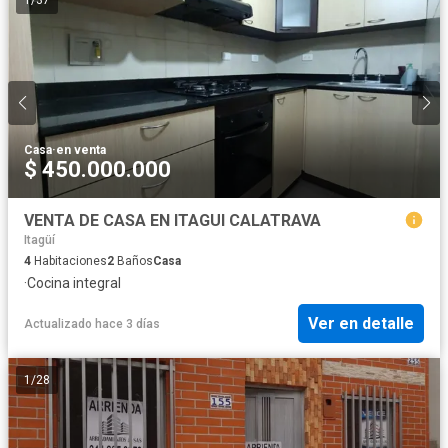
1
/
37
Casa
·
en venta
$ 450.000.000
VENTA DE CASA EN ITAGUI CALATRAVA
Itagüí
4
Habitaciones
2
Baños
Casa
·
Cocina integral
Ver en detalle
Actualizado hace 3 días
1
/
28