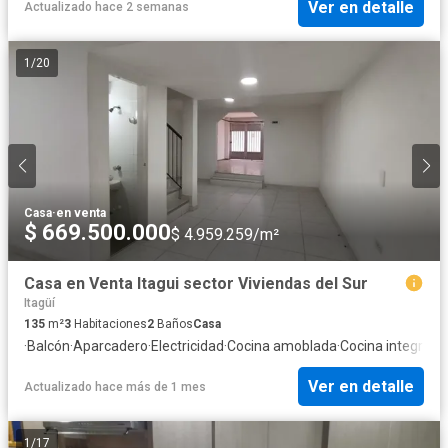
Ver en detalle
Actualizado hace 2 semanas
1
/
20
Casa
·
en venta
$ 669.500.000
$ 4.959.259/m²
Casa en Venta Itagui sector Viviendas del Sur
Itagüí
135
m²
3
Habitaciones
2
Baños
Casa
·
Balcón
·
Aparcadero
·
Electricidad
·
Cocina amoblada
·
Cocina integral
·
G
Ver en detalle
Actualizado hace más de 1 mes
1
/
17