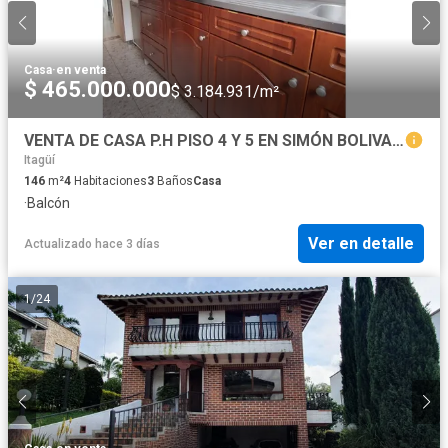
Casa
·
en venta
$ 465.000.000
$ 3.184.931/m²
VENTA DE CASA P.H PISO 4 Y 5 EN SIMÓN BOLIVAR, ITAGU
Itagüí
146
m²
4
Habitaciones
3
Baños
Casa
·
Balcón
Ver en detalle
Actualizado hace 3 días
1
/
24