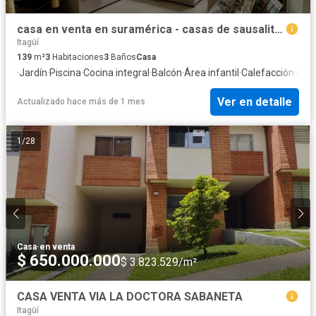
casa en venta en suramérica - casas de sausalito. Cod V217280
Itagüí
139
m²
3
Habitaciones
3
Baños
Casa
·
Jardín
·
Piscina
·
Cocina integral
·
Balcón
·
Área infantil
·
Calefacción
·
Clos
Ver en detalle
Actualizado hace más de 1 mes
1
/
28
Casa
·
en venta
$ 650.000.000
$ 3.823.529/m²
CASA VENTA VIA LA DOCTORA SABANETA
Itagüí