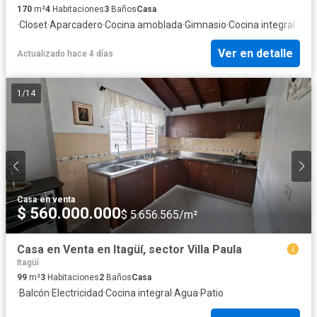
170
m²
4
Habitaciones
3
Baños
Casa
·
Closet
·
Aparcadero
·
Cocina amoblada
·
Gimnasio
·
Cocina integral
·
Gas 
Ver en detalle
Actualizado hace 4 días
1
/
14
Casa
·
en venta
$ 560.000.000
$ 5.656.565/m²
Casa en Venta en Itagüí, sector Villa Paula
Itagüí
99
m²
3
Habitaciones
2
Baños
Casa
·
Balcón
·
Electricidad
·
Cocina integral
·
Agua
·
Patio