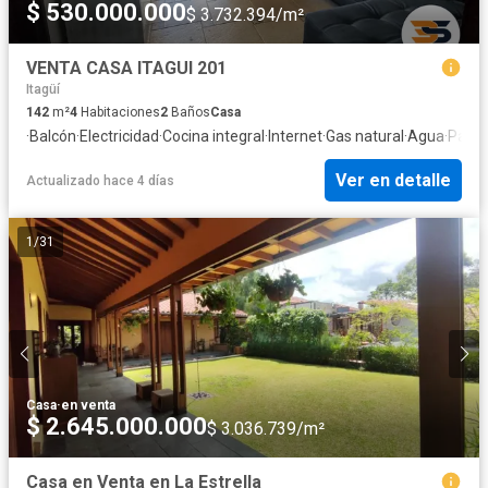
$ 530.000.000
$ 3.732.394/m²
VENTA CASA ITAGUI 201
Itagüí
142
m²
4
Habitaciones
2
Baños
Casa
·
Balcón
·
Electricidad
·
Cocina integral
·
Internet
·
Gas natural
·
Agua
·
Patio
Ver en detalle
Actualizado hace 4 días
1
/
31
Casa
·
en venta
$ 2.645.000.000
$ 3.036.739/m²
Casa en Venta en La Estrella