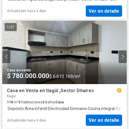
Ver en detalle
Actualizado hace 4 días
1
/
27
Casa
·
en venta
$ 780.000.000
$ 6.610.169/m²
Casa en Venta en Itagüí ,Sector Ditaires
Itagüí
118
m²
3
Habitaciones
2
Baños
Casa
·
Depósito
·
Área infantil
·
Electricidad
·
Gimnasio
·
Cocina integral
·
Sauna
·
Ver en detalle
Actualizado hace 4 días