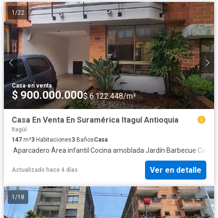
1
/
22
Casa
·
en venta
$ 900.000.000
$ 6.122.448/m²
Casa En Venta En Suramérica Itaguí Antioquia
Itagüí
147
m²
3
Habitaciones
3
Baños
Casa
·
Aparcadero
·
Área infantil
·
Cocina amoblada
·
Jardín
·
Barbecue
·
Caseta
Ver en detalle
Actualizado hace 4 días
1
/
18