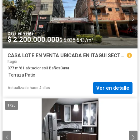
Casa
·
en venta
$ 2.200.000.000
$ 5.835.543/m²
CASA LOTE EN VENTA UBICADA EN ITAGUI SECTOR SAN FERNANDO
Itagüí
377
m²
6
Habitaciones
3
Baños
Casa
·
Terraza
·
Patio
Ver en detalle
Actualizado hace 4 días
1
/
20