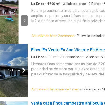
La Enea
·
4.600
m²
·
3
Habitaciones
·
3
Baños
·
Esta impresionante finca se encuentra ubicad
amplios espacios y una infraestructura impecable que
M2, esta finca ofrece una superficie privada 
ofrecer el máximo confort y tranquilidad. Además, 
el bienestar de sus habitantes, esta propieda
Actualizado hace 2 semanas
> Plusvalia Inmboliar
a las amplias áreas verdes que rodean la finca, perfectas para dar paseos en b
vida cómoda y de calidad. Entre ellas, se de
barra estilo americano, una biblioteca/estudio, clósets amplios,
Finca En Venta En San Vicente En Ver
garantizar el almacenamiento y organización 
un toque de elegancia y sofisticación a cada rincón de la propiedad. Finalmente, la vista panorámica y la zona de lavandería hacen de esta f
La Enea
·
190
m²
·
3
Habitaciones
·
2
Baños
·
Vi
con la naturaleza, pero sin sacrificar comodidad y l
Hermosa finca campestre con un lote de 2.20
oportunidad única para adquirir una propied
propiedad se destaca por sus excelentes aca
12 fotos
Marina González 319417----
para disfrutar de la tranquilidad y belleza del
Actualizado hace más de 1 mes
en
viviendo.la
> M
venta casa finca campestre antioquia