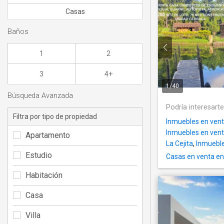
Casas
Baños
1
2
3
4+
1
/
40
Búsqueda Avanzada
Podría interesart
Filtra por tipo de propiedad
Inmuebles en vent
Inmuebles en venta
Apartamento
La Cejita
,
Inmueble
Estudio
Casas en venta en
Habitación
Casa
Villa