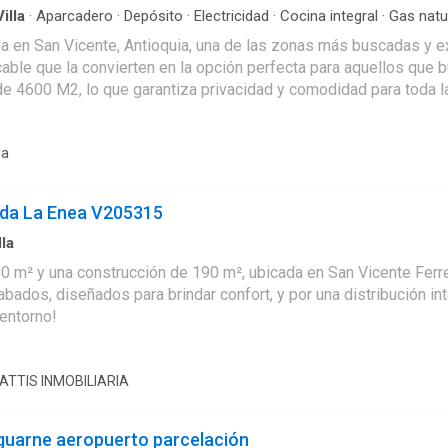
Villa
·
Aparcadero
·
Depósito
·
Electricidad
·
Cocina integral
·
Gas natu
a en San Vicente, Antioquia, una de las zonas más buscadas y e
 la convierten en la opción perfecta para aquellos que buscan un estilo de
de 4600 M2, lo que garantiza privacidad y comodidad para toda la
cuenta con 3 baños completamente equipados y en excelentes condiciones, p
d cuenta con 12 espacios de garaje, para garantizar la seguridad
ia
ici o simplemente disfrutar de la naturaleza. En su interior, la finca está equipada con una serie de caracterís
staca el suministro de agua, un baño auxiliar y un baño en la ha
 una cocina integral y un comedor auxiliar, para vivir experiencias gastronómicas únicas. L
eda La Enea V205315
adecuada de alimentos y objetos de valor. Además, está equipada
inca una opción excepcional para aquellos que buscan un hogar en armonía
lla
ujo. La moderna cocina tipo americano es perfecta para preparar deliciosas
0 m² y una construcción de 190 m², ubicada en San Vicente Ferre
ad de ensueño en una de las zonas más exclusivas de Colombia. 
bados, diseñados para brindar confort, y por una distribución i
 entorno!
ATTIS INMOBILIARIA
 guarne aeropuerto parcelación