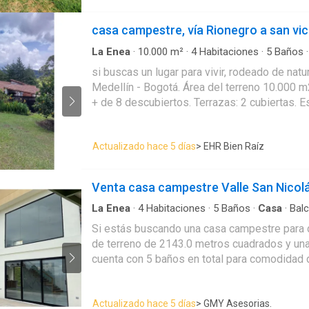
casa campestre, vía Rionegro a san vic
La Enea
·
10.000
m²
·
4
Habitaciones
·
5
Baños
si buscas un lugar para vivir, rodeado de natu
Medellín - Bogotá. Área del terreno 10.000 m
+ de 8 descubiertos. Terrazas: 2 cubiertas. Es
aeropuerto internacional. JMC, a 15 munutos.
Actualizado hace 5 días
> EHR Bien Raíz
Venta casa campestre Valle San Nicol
La Enea
·
4
Habitaciones
·
5
Baños
·
Casa
·
Bal
Cuarto de servicio
Si estás buscando una casa campestre para dis
de terreno de 2143.0 metros cuadrados y una construcción de 600.0 metros cuadrados. Con un diseño moder
cuenta con 5 baños en total para comodidad de tod
esta propiedad también es perfecta para ti, 
perfectamente organizado. El balcón es perfecto para relajarte
Actualizado hace 5 días
> GMY Asesorias.
estilo americano, perfecta para compartir c