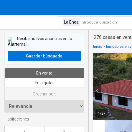
276 casas en vent
Recibe nuevos anuncios en tu
email
Inicio
>
Inmuebles en v
Guardar búsqueda
En venta
En alquiler
Ordenar por:
1
/
27
Habitaciones