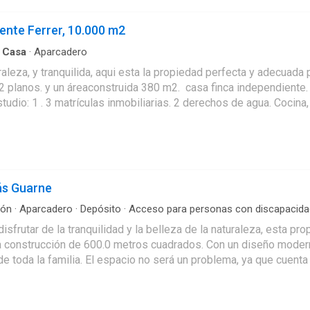
ente Ferrer, 10.000 m2
·
Casa
·
Aparcadero
raleza, y tranquilida, aqui esta la propiedad perfecta y adecuada 
2 planos. y un áreaconstruida 380 m2. casa finca independiente. 
tudio: 1 . 3 matrículas inmobiliarias. 2 derechos de agua. Cocina, 
 a una hora de Medellín.
ás Guarne
cón
·
Aparcadero
·
Depósito
·
Acceso para personas con discapacida
frutar de la tranquilidad y la belleza de la naturaleza, esta pr
no y elegante, esta casa cuenta con 4 amplias alcobas, cada una con su propio baño privado. Además,
a la familia. El espacio no será un problema, ya que cuenta con 10 gara
ya que admite la presencia de tus fieles compañeros. Cuenta con
 y disfrutar de las hermosas vistas, mientras que el baño auxiliar ofrece mayor comodidad
on tus seres queridos mientras preparas deliciosas comidas. Ta