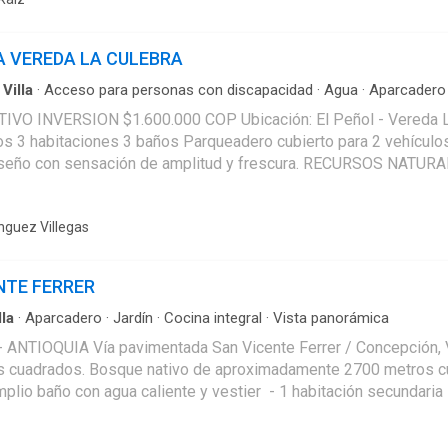
A VEREDA LA CULEBRA
·
Villa
·
Acceso para personas con discapacidad
·
Agua
·
Aparcadero
 m² (incluye amplios
, Maracuyá, Durazno, 2 guaduales grandes. Zona con alto potencial agrícola Cultivos cercanos: tomate, gulupa, 
nguez Villegas
ueblo en vehículo grande A 17–20 minutos en vehículo pequeño 600
NTE FERRER
lla
·
Aparcadero
·
Jardín
·
Cocina integral
·
Vista panorámica
ropiedad rea del lote: 3300 metros cuadrados,
 cuadrados. Bosque nativo de aproximadamente 2700 metros cu
amplio baño con agua caliente y vestier - 1 habitación secundari
de gas propano, cubierta de gas propano 4 puestos, conexión de 
de puedes ver el atardecer, vidrio de seguridad grueso, laminado