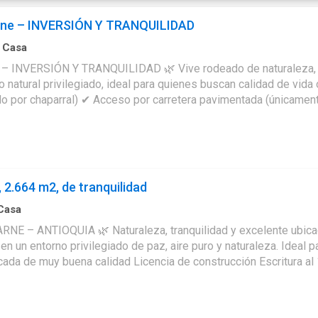
ne – INVERSIÓN Y TRANQUILIDAD
·
Casa
ire puro, sin alejarte de la ciudad. Esta hermosa finca ubicada en la vereda El Colorado
iado, ideal para quienes buscan calidad de vida o una excelente oportunidad de inversió
or chaparral) ✔ Acceso por carretera pavimentada (únicamente 300 metro
a y armonía: ✔ Más de 10 variedades de árboles frutales ✔ Sende
te 250 m² • 3 habitaciones amplias • 3 baños • Cocina y comedor 
iónInmobiliaria #VidaCampestre #Naturaleza #PropiedadRaíz 
2.664 m2, de tranquilidad
Casa
nca campestre en venta, ubicada en Guarne, Antioquia, a tan solo 5
rivilegiado de paz, aire puro y naturaleza. Ideal para vivienda permanente, descanso o 
 📞 Para más información o programar visita: #CasaCampestre,
saFinca, #ViviendaCampestre, #NaturalezaYTranquilidad, #Inve