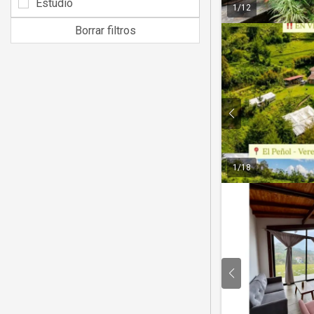
Estudio
1
/
12
Borrar filtros
1
/
18