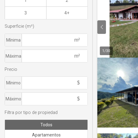
1
2
3
4+
Superficie (m²)
Mínima
1
/
30
Máxima
Precio
Mínimo
Máximo
Filtra por tipo de propiedad
Todos
Apartamentos