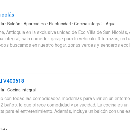
ropiedad cuenta con servicio de electricidad y gas domiciliario, así como con un amplio hall de alcobas. También
iderada como un inmueble de lujo. Para tu comodidad, podrás disfrutar 
Nicolás
 la vista panorámica hacen de esta casa un lugar único e increíb
lla
·
Balcón
·
Aparcadero
·
Electricidad
·
Cocina integral
·
Agua
os necesarios. La propiedad cuenta con una cochera y un amplio garaje para que puedas tener tus vehículos protegidos en
ne, Antioquia en la exclusiva unidad de Eco Villa de San Nicolá
 y amplia zona de zonas verdes, perfecta para compartir con tu f
or, garaje para tu vehículo, 3 terrazas, un balcón, depósito y zona de ropas. Además, la unida
re es perfecta para aquellos que buscan un lugar tranquilo y rodead
odos buscamos en nuestro hogar, zonas verdes y senderos ecológic
más detalles y agendar una visita. ¡Te esperamos!
de sueños🔑
od V400618
lla
·
Cocina integral
 2 baños, lo que ofrece comodidad y privacidad. La cocina es un 
ta para el entretenimiento. Además, incluye un balcón con una espe
Raíz