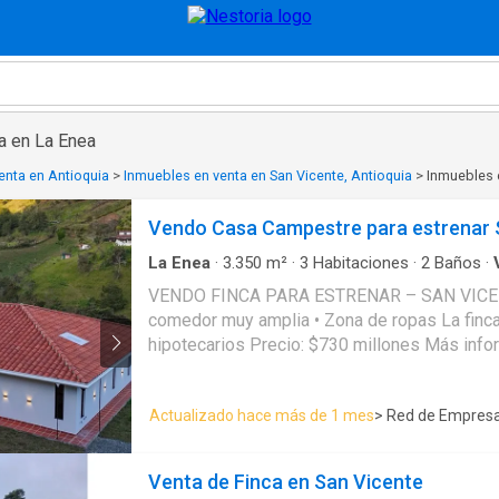
a en La Enea
enta en Antioquia
>
Inmuebles en venta en San Vicente, Antioquia
>
Inmuebles 
Vendo Casa Campestre para estrenar S
La Enea
·
3.350
m²
·
3
Habitaciones
·
2
Baños
·
comedor muy amplia • Zona de ropas La finca dispone de 3 fuentes de agua: nacimiento, veredal y quebrada. Escrituras al 100% Excelente acceso, entra cualquier vehículo hasta la propiedad. Se aceptan créditos
hipotecarios Precio: $730 mi
Actualizado hace más de 1 mes
> Red de Empresa
Venta de Finca en San Vicente