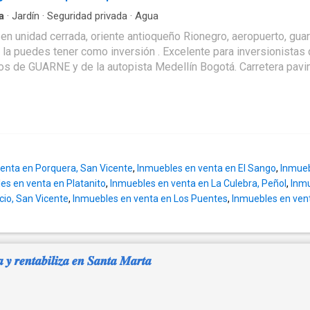
a
·
Jardín
·
Seguridad privada
·
Agua
 unidad cerrada, oriente antioqueño Rionegro, aeropuerto, guarne
n la puedes tener como inversión . Excelente para inversionistas
tera pavimentada hasta la finca. Área Lote de 3.200 mt2, topografía ondulada , espectacular ambiente mágico,
tos de agua que alimentan un hermosísimo lago… construcción 
áreas generosas mayores a 5.000 mt2. Un 70% de los lotes ya tien
dad para invertir en esta increíble
enta en Porquera, San Vicente
,
Inmuebles en venta en El Sango
,
Inmueb
arme e iremos a conocer esta excelente opción de inversión, y e
es en venta en Platanito
,
Inmuebles en venta en La Culebra, Peñol
,
Inmu
io. ENGLISH Sale of charming country estate house in a closed
cio, San Vicente
,
Inmuebles en venta en Los Puentes
,
Inmuebles en ven
rne, 2 minutes from the Medellín Bogotá highway opportunity price
, since the price is reasonable for being a closed unit very close to
tly 50% of the houses belong to people who
 𝒓𝒆𝒏𝒕𝒂𝒃𝒊𝒍𝒊𝒛𝒂 𝒆𝒏 𝑺𝒂𝒏𝒕𝒂 𝑴𝒂𝒓𝒕𝒂
ría Córdoba airport, 20 minutes from the eastern tunnel, 30