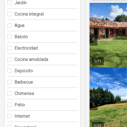
Jardín
Cocina integral
Agua
Balcón
Electricidad
Cocina amoblada
1
/
71
Depósito
Barbecue
Chimenea
Patio
Internet
1
/
22