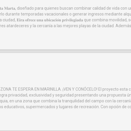
 and in this
he opportunity, do not hesitate to call me and we will go to see 
𝐭𝐚-𝐇𝐨𝐭𝐞𝐥 𝐞𝐧 𝐒𝐚𝐧𝐭𝐚 𝐌𝐚𝐫𝐭𝐚, diseñado para quienes buscan combinar cali
rante temporadas vacacionales o generar ingresos mediante alquileres de cort
𝐫𝐚 𝐨𝐟𝐫𝐞𝐜𝐞 𝐮𝐧𝐚 𝐮𝐛𝐢𝐜𝐚𝐜𝐢𝐨́𝐧 𝐩𝐫𝐢𝐯𝐢𝐥𝐞𝐠𝐢𝐚𝐝𝐚 que combina movilid
playas de la ciudad. Además, estarás conectado con la Marina Internacional de Santa Marta, un entorno lleno de vida donde
tretenimiento. Su cercanía al Centro Histórico te permitirá disfrutar de la riqueza cultural, arquitectónica y turística de una
stá conformado por una moderna torre de 17 pisos, con arquitectura contemporánea, amplias zonas sociales
iertos, frescos y funcionales que ofrecen confort, iluminación natural y una experiencia
cos más importantes de Colombia.
o esta compuesto por 6 lotes de aproximadamente 3.333 m2 cada uno, ubicados de manera estratégica con la
que combina la tranquilidad del campo con la cercanía y comodidad de la vida urbana. Permitiendo u
rápidamente con servicios esenciales como, centros educativos,