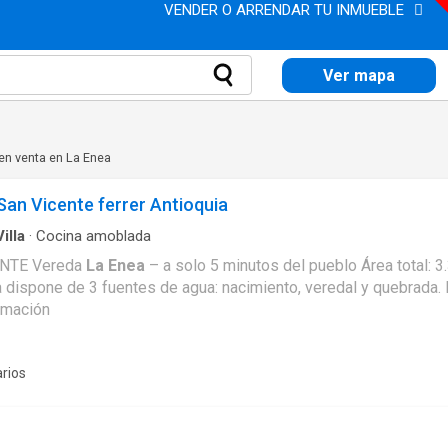
VENDER O ARRENDAR TU INMUEBLE
Ver mapa
en venta en La Enea
an Vicente ferrer Antioquia
Villa
·
Cocina amoblada
VENDO FINCA PARA ESTRENAR – SAN VICENTE Vereda
La Enea
– a solo 5 minutos del pueblo Área total: 3.350 m² Área construida: 175 m² La casa cuenta con: • 3 habitaciones • 2 baños • Cocina integral • Sala
llones Más información
rios