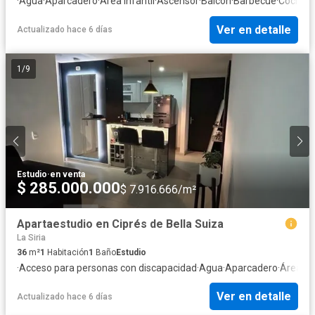
·
Agua
·
Aparcadero
·
Área infantil
·
Ascensor
·
Balcón
·
Barbecue
·
Cocina i
Ver en detalle
Actualizado hace 6 días
1
/
9
Estudio
·
en venta
$ 285.000.000
$ 7.916.666/m²
Apartaestudio en Ciprés de Bella Suiza
La Siria
36
m²
1
Habitación
1
Baño
Estudio
·
Acceso para personas con discapacidad
·
Agua
·
Aparcadero
·
Área inf
Ver en detalle
Actualizado hace 6 días