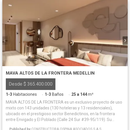
MAVA ALTOS DE LA FRONTERA MEDELLIN
Desde $ 365.400.000
1-3
Habitaciones
1-3
Baños
25 a 144
m²
·
·
MAVA ALTOS DE LA FRONTERA es un exclusivo proyecto de uso
mixto con 143 unidades (130 hoteleras y 13 residenciales),
ubicado en el prestigioso sector Benedictinos, en la frontera
entre Envigado y El Poblado (Calle 24 Sur #39-95/119). Su
localización estratégica lo sitúa cerca de Sao Paulo Plaza,
Published by
CONSTRUCTORA OSPINA ASOCIADOS S.A.S.