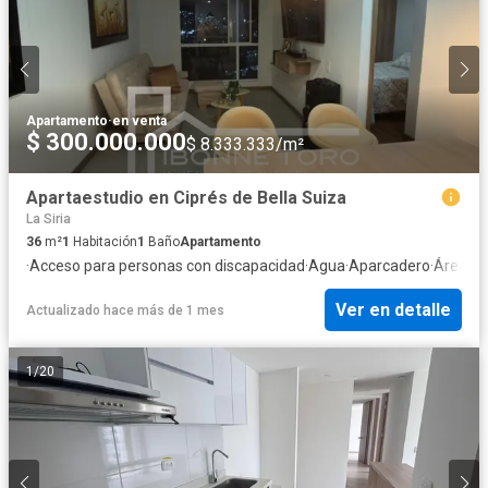
Apartamento
·
en venta
$ 300.000.000
$ 8.333.333/m²
Apartaestudio en Ciprés de Bella Suiza
La Siria
36
m²
1
Habitación
1
Baño
Apartamento
·
Acceso para personas con discapacidad
·
Agua
·
Aparcadero
·
Área inf
Ver en detalle
Actualizado hace más de 1 mes
1
/
20