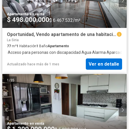
Apartamento
·
en venta
$ 498.000.000
$ 6.467.532/m²
Oportunidad, Vendo apartamento de una habitación, Manizales
La Siria
77
m²
1
Habitación
1
Baño
Apartamento
·
Acceso para personas con discapacidad
·
Agua
·
Alarma
·
Aparcadero
·
Ver en detalle
Actualizado hace más de 1 mes
1
/
35
Apartamento
·
en venta