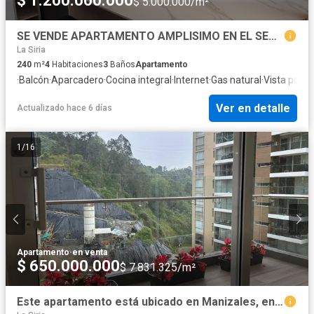
$ 1.200.000.000
$ 5.000.000/m²
SE VENDE APARTAMENTO AMPLISIMO EN EL SECTOR DEL CABLE CON ASCENSOR
La Siria
240
m²
4
Habitaciones
3
Baños
Apartamento
·
Balcón
·
Aparcadero
·
Cocina integral
·
Internet
·
Gas natural
·
Vista pano
Ver en detalle
Actualizado hace 6 días
1
/
16
Apartamento
·
en venta
$ 650.000.000
$ 7.831.325/m²
Este apartamento está ubicado en Manizales, en el sector Expoferias, Manizales