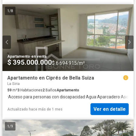
1
/
8
Apartamento
·
en venta
$ 395.000.000
$ 6.694.915/m²
Apartamento en Ciprés de Bella Suiza
La Siria
59
m²
3
Habitaciones
2
Baños
Apartamento
·
Acceso para personas con discapacidad
·
Agua
·
Aparcadero
·
Ascens
Ver en detalle
Actualizado hace más de 1 mes
1
/
9