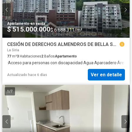
Apartamento
·
en venta
$ 515.000.000
$ 6.688.311/m²
CESIÓN DE DERECHOS ALMENDROS DE BELLA SUIZA
La Siria
77
m²
3
Habitaciones
2
Baños
Apartamento
·
Acceso para personas con discapacidad
·
Agua
·
Aparcadero
·
Área inf
Ver en detalle
Actualizado hace 6 días
1
/
7