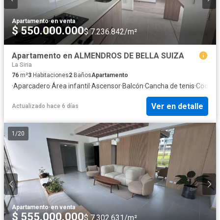
Apartamento
·
en venta
$ 550.000.000
$ 7.236.842/m²
Apartamento en ALMENDROS DE BELLA SUIZA
La Siria
76
m²
3
Habitaciones
2
Baños
Apartamento
·
Aparcadero
·
Área infantil
·
Ascensor
·
Balcón
·
Cancha de tenis
·
Cocina 
Ver en detalle
Actualizado hace 6 días
1
/
20
Apartamento
·
en venta
$ 555.000.000
$ 7.302.631/m²