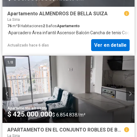
Apartamento ALMENDROS DE BELLA SUIZA
La Siria
76
m²
3
Habitaciones
2
Baños
Apartamento
·
Aparcadero
·
Área infantil
·
Ascensor
·
Balcón
·
Cancha de tenis
·
Cocina 
Ver en detalle
Actualizado hace 6 días
1
/
8
Apartamento
·
en venta
$ 425.000.000
$ 6.854.838/m²
APARTAMENTO EN EL CONJUNTO ROBLES DE BELLA SUIZA
La Siria