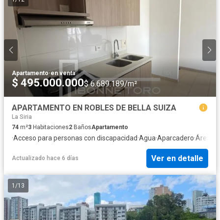
Apartamento
·
en venta
$ 495.000.000
$ 6.689.189/m²
APARTAMENTO EN ROBLES DE BELLA SUIZA
La Siria
74
m²
3
Habitaciones
2
Baños
Apartamento
·
Acceso para personas con discapacidad
·
Agua
·
Aparcadero
·
Área inf
Ver en detalle
Actualizado hace 6 días
1
/
13