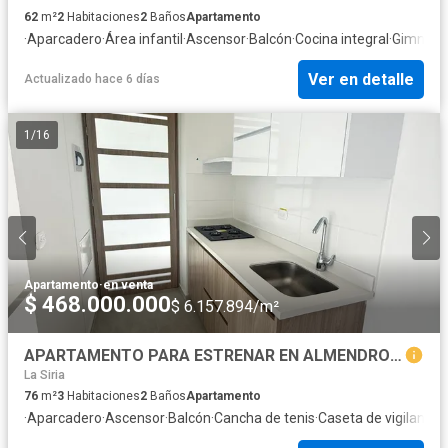
62
m²
2
Habitaciones
2
Baños
Apartamento
·
Aparcadero
·
Área infantil
·
Ascensor
·
Balcón
·
Cocina integral
·
Gimnasi
Ver en detalle
Actualizado hace 6 días
1
/
16
Apartamento
·
en venta
$ 468.000.000
$ 6.157.894/m²
APARTAMENTO PARA ESTRENAR EN ALMENDROS BELLA SUIZA / 3 ALCOBAS !!!
La Siria
76
m²
3
Habitaciones
2
Baños
Apartamento
·
Aparcadero
·
Ascensor
·
Balcón
·
Cancha de tenis
·
Caseta de vigilancia
·