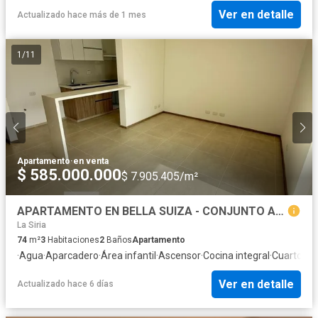
Ver en detalle
Actualizado hace más de 1 mes
1
/
11
Apartamento
·
en venta
$ 585.000.000
$ 7.905.405/m²
APARTAMENTO EN BELLA SUIZA - CONJUNTO ALMENDROS
La Siria
74
m²
3
Habitaciones
2
Baños
Apartamento
·
Agua
·
Aparcadero
·
Área infantil
·
Ascensor
·
Cocina integral
·
Cuarto de 
Ver en detalle
Actualizado hace 6 días