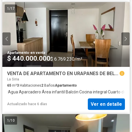
1
/
17
Apartamento
·
en venta
$ 440.000.000
$ 6.769.230/m²
VENTA DE APARTAMENTO EN URAPANES DE BELLA SUIZA
La Siria
65
m²
3
Habitaciones
2
Baños
Apartamento
·
Agua
·
Aparcadero
·
Área infantil
·
Balcón
·
Cocina integral
·
Cuarto de ser
Ver en detalle
Actualizado hace 6 días
1
/
10