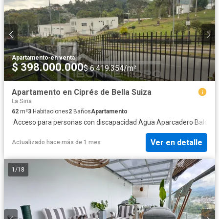
Apartamento
·
en venta
$ 398.000.000
$ 6.419.354/m²
Apartamento en Ciprés de Bella Suiza
La Siria
62
m²
3
Habitaciones
2
Baños
Apartamento
·
Acceso para personas con discapacidad
·
Agua
·
Aparcadero
·
Balcón
·
Ver en detalle
Actualizado hace más de 1 mes
1
/
18