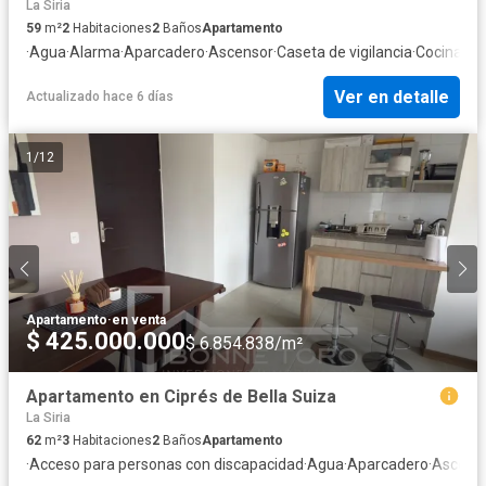
La Siria
59
m²
2
Habitaciones
2
Baños
Apartamento
·
Agua
·
Alarma
·
Aparcadero
·
Ascensor
·
Caseta de vigilancia
·
Cocina int
Ver en detalle
Actualizado hace 6 días
1
/
12
Apartamento
·
en venta
$ 425.000.000
$ 6.854.838/m²
Apartamento en Ciprés de Bella Suiza
La Siria
62
m²
3
Habitaciones
2
Baños
Apartamento
·
Acceso para personas con discapacidad
·
Agua
·
Aparcadero
·
Ascens