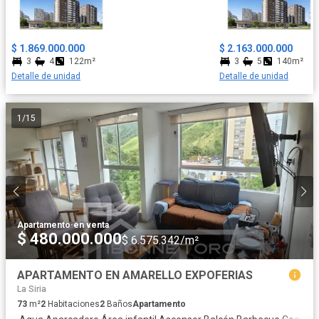
catastrales o competentes sobre la materia. Las imágenes
utilizadas en la presentación del proyecto son representaciones
digitales que pueden variar en la percepción y construcción final.
$ 1.869.000.000
$ 2.163.000.000
El estrato socioeconómico provisional del proyecto es 5, el cual
3
4
122m²
3
5
140m²
podrá estar sujeto a modificación por las autoridades
Detalle de unidad
Detalle de unidad
competentes. Fecha de entrega: 2029 Plazo de cuota inicial:
Hasta 40 meses Características del proyecto • 2 torres • 13 pisos
• 92 apartamentos • 2 tipologías
1
/
15
Apartamento
·
en venta
$ 480.000.000
$ 6.575.342/m²
APARTAMENTO EN AMARELLO EXPOFERIAS
La Siria
73
m²
2
Habitaciones
2
Baños
Apartamento