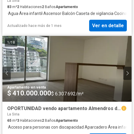
La Siria
83
m²
2
Habitaciones
2
Baños
Apartamento
·
Agua
·
Área infantil
·
Ascensor
·
Balcón
·
Caseta de vigilancia
·
Cocina int
Ver en detalle
Actualizado hace más de 1 mes
1
/
18
Apartamento
·
en venta
$ 410.000.000
$ 6.307.692/m²
OPORTUNIDAD vendo apartamento Almendros de Bella Suiza, Manizales
La Siria
65
m²
3
Habitaciones
2
Baños
Apartamento
·
Acceso para personas con discapacidad
·
Aparcadero
·
Área infantil
·