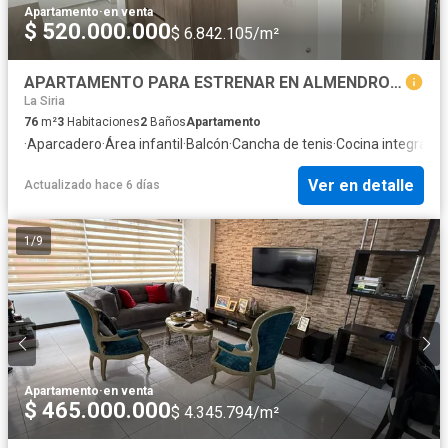
Apartamento
·
en venta
$ 520.000.000
$ 6.842.105/m²
APARTAMENTO PARA ESTRENAR EN ALMENDROS BELLA SUIZA / 3 ALCOBAS !!!
La Siria
76
m²
3
Habitaciones
2
Baños
Apartamento
·
Aparcadero
·
Área infantil
·
Balcón
·
Cancha de tenis
·
Cocina integral
·
Gi
Ver en detalle
Actualizado hace 6 días
1
/
9
Apartamento
·
en venta
$ 465.000.000
$ 4.345.794/m²