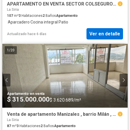
APARTAMENTO EN VENTA SECTOR COLSEGUROS (ALTA SUIZA)
La Siria
107
m²
3
Habitaciones
2
Baños
Apartamento
·
Aparcadero
·
Cocina integral
·
Patio
Ver en detalle
Actualizado hace 6 días
1
/
20
Apartamento
·
en venta
$ 315.000.000
$ 3.620.689/m²
Venta de apartamento Manizales , barrio Milán , Amplio , Remodelado e iluminado.
La Siria
87
m²
3
Habitaciones
2
Baños
Apartamento