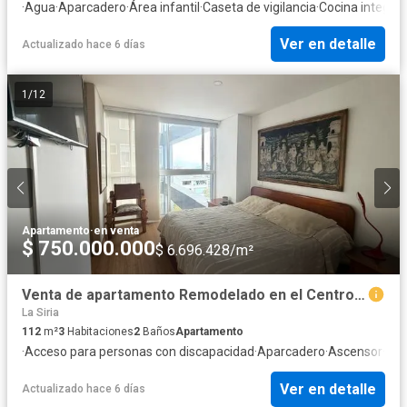
·
Agua
·
Aparcadero
·
Área infantil
·
Caseta de vigilancia
·
Cocina integral
·
Ver en detalle
Actualizado hace 6 días
1
/
12
Apartamento
·
en venta
$ 750.000.000
$ 6.696.428/m²
Venta de apartamento Remodelado en el Centro, cerca al Centro Manizales
La Siria
112
m²
3
Habitaciones
2
Baños
Apartamento
·
Acceso para personas con discapacidad
·
Aparcadero
·
Ascensor
·
Bal
Ver en detalle
Actualizado hace 6 días