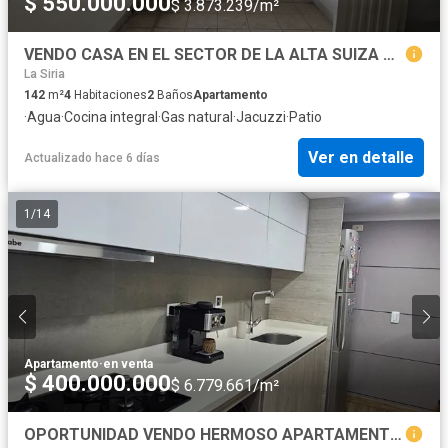
$ 550.000.000
$ 3.873.239/m²
VENDO CASA EN EL SECTOR DE LA ALTA SUIZA DE 136m2 MAS 6M2 terraza.
La Siria
142
m²
4
Habitaciones
2
Baños
Apartamento
·
Agua
·
Cocina integral
·
Gas natural
·
Jacuzzi
·
Patio
Ver en detalle
Actualizado hace 6 días
1
/
14
Apartamento
·
en venta
$ 400.000.000
$ 6.779.661/m²
OPORTUNIDAD VENDO HERMOSO APARTAMENTO REMODELADO CON ASCENSOR EN EL SECTOR DE LAURELES de 58m2 Aproxi