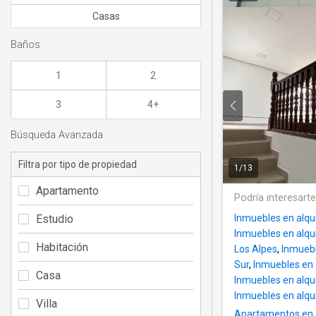
Casas
Baños
1
2
3
4+
Búsqueda Avanzada
Filtra por tipo de propiedad
1
/
13
Apartamento
Podría interesart
Estudio
Inmuebles en alqui
Inmuebles en alqui
Habitación
Los Alpes
,
Inmuebl
Sur
,
Inmuebles en 
Casa
Inmuebles en alqui
Inmuebles en alqu
Villa
Apartamentos en a