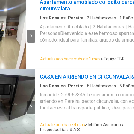
Apartamento amoblado corocito cerc
disfrutar el aire libre. 🔥 Calentador de agua y pisos en
circunvalara
porcelanato que dan un acabado de lujo. Parqueadero
cubierto incluido. UBICACIÓN ESTRATÉGICA: Supermercados,
Los Rosales, Pereira
·
2
Habitaciones
·
1
Baño
centros comerciales, colegios, universidades
Apartamento Amoblado | 2 Habitaciones | Ha
restaurantes y transporte público ¡TODO a tu
PersonasBienvenido a este hermoso aparta
cómodo, ideal para familias, grupos de amigo
buscan una estadía confortable en una ubicac
la ciudad.El apartamento cuenta con 2 habita
Actualizado hace más de 1 mes
> EquipoTBR
y 1 baño completo, con capacidad para hasta
Totalmente amoblado y equipado en su totali
todo lo necesario para sentirte como en cas
CASA EN ARRIENDO EN CIRCUNVALAR
momento.Su diseño moderno y sus amplios 
un lugar fresco, acogedor y muy agradable p
Los Rosales, Pereira
·
5
Habitaciones
·
5
Baño
disfrutar.Ubicación inmejorable:A solo 2 cuad
Inmueble-279067346 Le invitamos a conocer
Circunvalar, en una zona altamente central y d
arriendo en Pereira, sector circunvalar, con e
minutos del Parque Arboleda y a 10 minutos d
fácil acceso al transporte público, ideal par
ciudad, todo queda cerca.No pierdas la oport
amplitud, comodidad y conectividad en una z
hospedarte en este espacio cómodo, moder
la ciudad. El inmueble cuenta 3 niveles, tiene cinco habitaciones
Actualizado hace 4 días
> Millán y Asociados -
ubicado. ¡Te esperamos
incluida la del servicio con baño, todas con 
Propiedad Raíz S.A.S