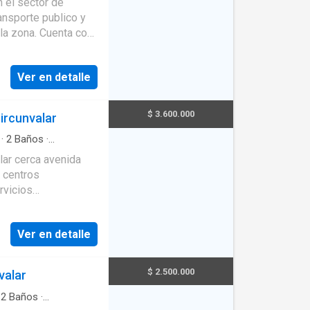
t
·
Piscina
ciales y descubre
ansporte publico y
i.
la zona. Cuenta con
rztone, estufa y
Ver en detalle
enta con piscina,
infantiles, placa
cubierto. Vigilancia
$ 3.600.000
ircunvalar
verificación de
·
2
Baños
·
·
Ascensor
·
Balcón
·
lar cerca avenida
, centros
rvicios
a-comedor, pisos en
ntegral
Ver en detalle
 zonas de ropas. La
 salon comunal,
$ 2.500.000
valar
ilidad.*
·
2
Baños
·
s natural
·
Agua
·