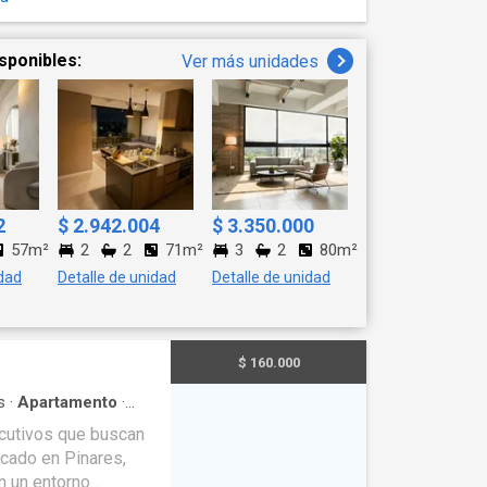
sponibles:
Ver más unidades
2
$ 2.942.004
$ 3.350.000
57m²
2
2
71m²
3
2
80m²
idad
Detalle de unidad
Detalle de unidad
$ 160.000
s
·
Apartamento
·
Gas natural
·
Vista
ecutivos que buscan
scina
·
Wifi
icado en Pinares,
n un entorno