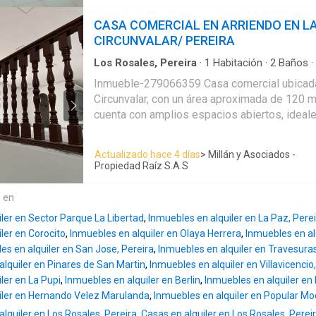
en la principal, un baño social completo, un 
dos habitaciones y un baño en la habitación 
CASA COMERCIAL EN ARRIENDO EN L
mayor funcionalidad para familias grandes o
CIRCUNVALAR/ PEREIRA
Dispone de sala y comedor amplia, cocina se
mesón en acero inoxidable y zona de ropas independiente,
Los Rosales, Pereira
·
1
Habitación
·
2
Baños
·
estudio, Incluye 1 parqueadero cubierto apo
Inmueble-279066359 Casa comercial ubicada 
seguridad. zonas sociales juegos infantiles y salón social. Su
Circunvalar, con un área aproximada de 120 m
ubicación permite cercanía a comercios, servi
cuenta con amplios espacios abiertos, ideal
vías principales, convirtiéndolo en una excele
comercial, administrativo o institucional, ad
o invertir en una de las zonas de mayor proye
iluminación natural, pisos en cerámica, cielo 
Actualizado hace 4 días
> Millán y Asociados -
Contáctenos para obtener más información,
empotradas, ventanales laterales y acceso i
Propiedad Raíz S.A.S
encantados de atenderle.
Dispone de varios ambientes que pueden a
oficinas, salas de atención, consultorios o ár
e en
como baños y zonas de circulación cómodas.
ler en Sector Parque La Libertad
,
Inmuebles en alquiler en La Paz, Pere
estratégica sobre la Circunvalar ofrece alta vis
ler en Corocito
,
Inmuebles en alquiler en Olaya Herrera
,
Inmuebles en al
acceso, cercanía a vías principales, transpor
es en alquiler en San Jose, Pereira
,
Inmuebles en alquiler en Travesuras
comercial, lo que la convierte en una opción 
alquiler en Pinares de San Martin
,
Inmuebles en alquiler en Villavicencio
consultorios, academias o servicios profesio
ler en La Pupi
,
Inmuebles en alquiler en Berlin
,
Inmuebles en alquiler en 
iler en Hernando Velez Marulanda
,
Inmuebles en alquiler en Popular Mo
lquiler en Los Rosales, Pereira
,
Casas en alquiler en Los Rosales, Perei