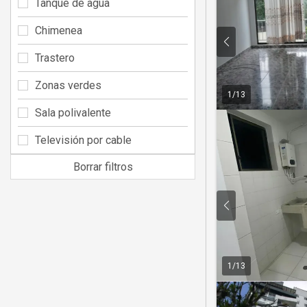
Tanque de agua
Chimenea
Trastero
Zonas verdes
1
/
13
Sala polivalente
Televisión por cable
Borrar filtros
1
/
13