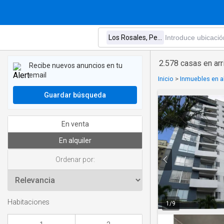
2.578 casas en arr
Recibe nuevos anuncios en tu
email
Inicio
>
Inmuebles en al
Guardar búsqueda
En venta
En alquiler
Ordenar por:
Habitaciones
1
/
9