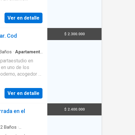
Ver en detalle
$ 2.300.000
ar. Cod
Baños
·
Apartamento
imnasio
·
Área infantil
apartaestudio en
o en uno de los
moderno, acogedor y
scan comodidad y
Ver en detalle
alentador, sala-
ección de humo y
 confort en cada
$ 2.400.000
rada en el
erdes, zonas
comunal, espacios
·
2
Baños
·
·
Ascensor
·
Balcón
·