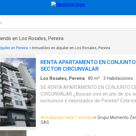
iendo en Los Rosales, Pereira
quiler en Pereira
>
Inmuebles en alquiler en Los Rosales, Pereira
RENTA APARTAMENTO EN CONJUNTO
SECTOR CIRCUNVALAR
Los Rosales, Pereira
·
80
m²
·
3
Habitaciones
Apartamento
·
Balcón
·
Aparcadero
·
Área infant
SE RENTA APARTAMENTO EN CONJUNTO C
integral
·
Ascensor
·
Gas natural
·
Vista panorám
CIRCUNVALAR ¿Buscas vivir en uno de los sectores más
privada
·
Piscina
·
Agua
exclusivos y valorizados de Pereira? Esta es
Apartamento de 80 m² con vista exterior, di
no quieren renunciar a nada. ESPACIOS QUE ENAMORAN: 3
Actualizado hace 1 semana
> Grupo Momento Ze
habitaciones con clóset (amplias y organizadas).
SAS
baños completos (adiós a las filas en la mañana). 
integral totalmente equipada. 🛋 Sala comedor con terraza para