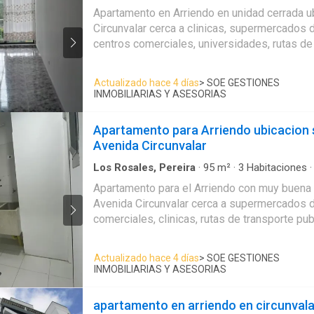
Apartamento
·
Cocina integral
·
Gas natural
·
Cu
Ademas con circuito cerrado de tv y vigilanci
Apartamento en Arriendo en unidad cerrada u
Agua
·
Área infantil
Inmuebles sujetos a verificación de disponibi
Circunvalar cerca a clinicas, supermercados 
centros comerciales, universidades, rutas de
servicios complementarios de la zona. Cuent
pisos en ceramica, tres alcobas, dos baños,
Actualizado hace 4 días
> SOE GESTIONES
servicio con baño, estufa y calentador a gas, 
INMOBILIARIAS Y ASESORIAS
meson en acero, zona de ropas. La unidad cu
parqueadero cubierto. Ademas con circuito ce
Apartamento para Arriendo ubicacion 
vigilancia las 24 horas. Inmuebles sujetos a verificación de
Avenida Circunvalar
disponibilidad.
Los Rosales, Pereira
·
95
m²
·
3
Habitaciones
Apartamento
·
Cocina integral
·
Gas natural
·
Cu
Apartamento para el Arriendo con muy buena 
Agua
·
Ascensor
Avenida Circunvalar cerca a supermercados 
comerciales, clinicas, rutas de transporte pub
complementarios. Cuenta con sala-comedor, t
dos baños, mas habitacion de servicio con b
Actualizado hace 4 días
> SOE GESTIONES
ceramica, cocina Integral meson en granito, e
INMOBILIARIAS Y ASESORIAS
gas, zona de ropas. La unidad cuenta con un
cubierto. vigilancia y porteria las 24 Horas. 
apartamento en arriendo en circunvala
verificación de disponibilidad.