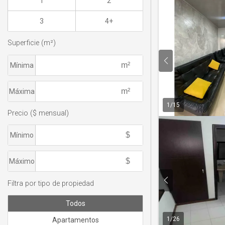
1
2
3
4+
Superficie (m²)
Mínima
Máxima
1
/
15
Precio ($ mensual)
Mínimo
Máximo
Filtra por tipo de propiedad
Todos
1
/
26
Apartamentos