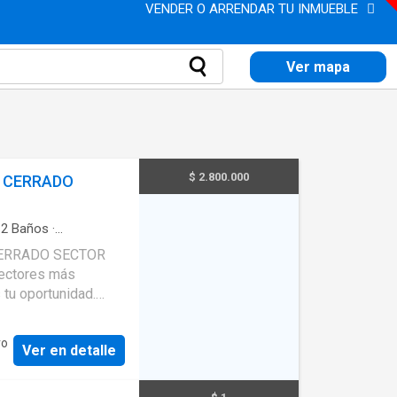
VENDER O ARRENDAR TU INMUEBLE
Ver mapa
$ 2.800.000
 CERRADO
·
2
Baños
·
il
·
Gimnasio
·
Cocina
ERRADO SECTOR
ica
·
Seguridad
 tu oportunidad.
señado para quienes
ro
Ver en detalle
 🚿 2
Cocina