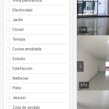
Vista panorámica
Electricidad
Jardín
Closet
1
/
9
Terraza
Cocina amoblada
Estudio
Calefacción
Barbecue
1
/
12
Patio
Jacuzzi
Zona de secado