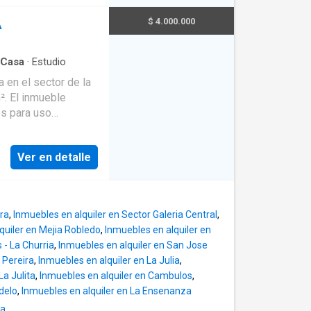
baño compartido para
del piso 3 brindando
$ 4.000.000
A
 uso compartido.
mi integral con
Casa
·
Estudio
rtando comodidad y
en el sector de la
². El inmueble
cios, instituciones y
es para uso
nte opción para vivir
emás de excelente
cción de Pereira.
raso con luminarias
 estaremos
Ver en detalle
ndependiente.
daptarse como
eas operativas, así
 Su ubicación
ira
,
Inmuebles en alquiler en Sector Galeria Central
,
ibilidad, fácil
quiler en Mejia Robledo
,
Inmuebles en alquiler en
te público y zona
 - La Churria
,
Inmuebles en alquiler en San Jose
ideal para empresas,
, Pereira
,
Inmuebles en alquiler en La Julia
,
nales.
La Julita
,
Inmuebles en alquiler en Cambulos
,
delo
,
Inmuebles en alquiler en La Ensenanza
ra