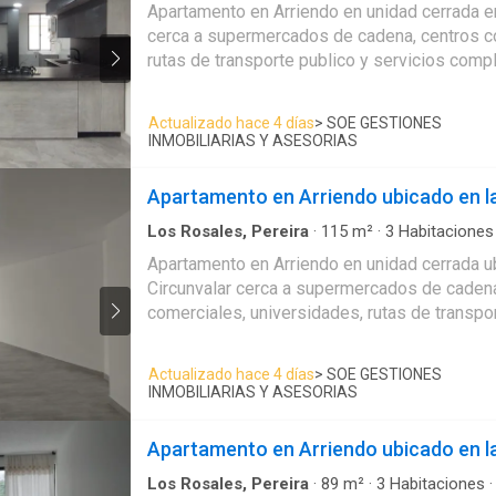
Apartamento en Arriendo en unidad cerrada en
Ascensor
·
Seguridad privada
cerca a supermercados de cadena, centros co
rutas de transporte publico y servicios comp
con sala-comedor, pisos en porcelanato, tres
baños, cocina integral meson en marmol, estu
Actualizado hace 4 días
> SOE GESTIONES
gas, zona de ropas. Apartamento cuenta con
INMOBILIARIAS Y ASESORIAS
cocina, baños y pisos. La unidad cuenta con
cubierto. Vigilancia y porteria las 24 Horas. 
Apartamento en Arriendo ubicado en la
verificación de disponibilidad.*
Los Rosales, Pereira
·
115
m²
·
3
Habitaciones
Apartamento
·
Cocina integral
·
Gas natural
·
Cu
Apartamento en Arriendo en unidad cerrada u
Agua
·
Gimnasio
·
Ascensor
·
Piscina
Circunvalar cerca a supermercados de cadena
comerciales, universidades, rutas de transpor
servicios complementarios de la zona. Cuen
espacios, con iluminacion y ventilacion natur
Actualizado hace 4 días
> SOE GESTIONES
pisos en ceramica, tres alcobas y dos baños
INMOBILIARIAS Y ASESORIAS
servicio con baño, estudio, estufa y calentad
integral meson en quarztone, zona de ropas.
Apartamento en Arriendo ubicado en l
cuenta con remodelaciones en cocina, pisos 
cuenta con salon comunal, cuarto util y un pa
Los Rosales, Pereira
·
89
m²
·
3
Habitaciones