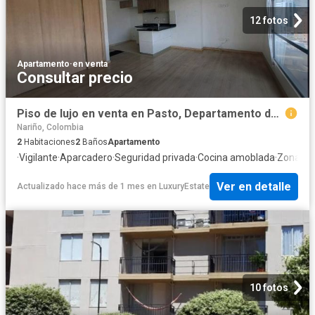
12 fotos
Apartamento
·
en venta
Consultar precio
Piso de lujo en venta en Pasto, Departamento de Nariño
Nariño, Colombia
2
Habitaciones
2
Baños
Apartamento
·
Vigilante
·
Aparcadero
·
Seguridad privada
·
Cocina amoblada
·
Zona de
Ver en detalle
Actualizado hace más de 1 mes
en
LuxuryEstate
10 fotos