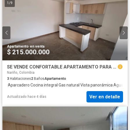
1
/
9
Apartamento
·
en venta
$ 215.000.000
SE VENDE CONFORTABLE APARTAMENTO PARA ESTRENAR CONJUNTO BOSQUES DE LA COLINA II
Nariño, Colombia
3
Habitaciones
2
Baños
Apartamento
·
Aparcadero
·
Cocina integral
·
Gas natural
·
Vista panorámica
·
Agua
·
Áre
Ver en detalle
Actualizado hace 4 días