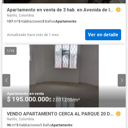
Apartamento en venta de 3 hab. en Avenida de los estudiantes, Pasto
Nariño, Colombia
107
m²
3
Habitaciones
3
Baños
Apartamento
Ver en detalle
Actualizado hace más de 1 mes
1
/
16
Apartamento
·
en venta
$ 195.000.000
$ 2.031.250/m²
VENDO APARTAMENTO CERCA AL PARQUE 20 DE JULIO IPIALES
Nariño, Colombia
96
m²
3
Habitaciones
1
Baño
Apartamento