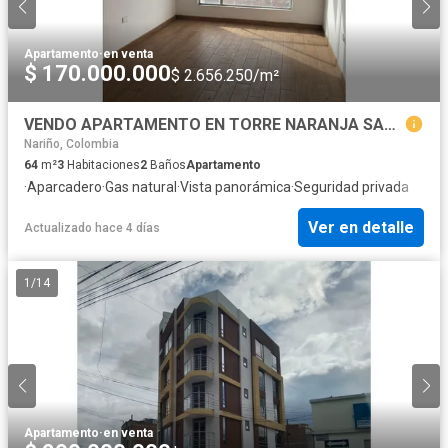
Apartamento
·
en venta
$ 170.000.000
$ 2.656.250/m²
VENDO APARTAMENTO EN TORRE NARANJA SAN SEBASTIAN IPIALES
Nariño, Colombia
64
m²
3
Habitaciones
2
Baños
Apartamento
·
Aparcadero
·
Gas natural
·
Vista panorámica
·
Seguridad privada
Ver en detalle
Actualizado hace 4 días
1
/
14
Apartamento
·
en venta