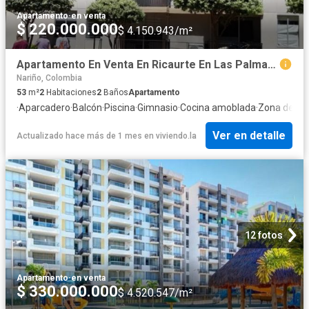
Apartamento
·
en venta
$ 220.000.000
$ 4.150.943/m²
Apartamento En Venta En Ricaurte En Las Palmas V291362
Nariño, Colombia
53
m²
2
Habitaciones
2
Baños
Apartamento
·
Aparcadero
·
Balcón
·
Piscina
·
Gimnasio
·
Cocina amoblada
·
Zona de se
Ver en detalle
Actualizado hace más de 1 mes
en
viviendo.la
12 fotos
Apartamento
·
en venta
$ 330.000.000
$ 4.520.547/m²