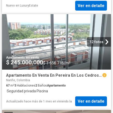
Ver en detalle
Nuevo
en
LuxuryEstate
12 fotos
Apartamento
·
en venta
$ 245.000.000
$ 3.656.716/m²
Apartamento En Venta En Pereira En Los Cedros V313034
Nariño, Colombia
67
m²
3
Habitaciones
2
Baños
Apartamento
·
Seguridad privada
·
Piscina
Ver en detalle
Actualizado hace más de 1 mes
en
viviendo.la