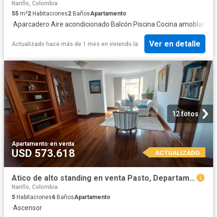
Nariño, Colombia
55
m²
2
Habitaciones
2
Baños
Apartamento
·
Aparcadero
·
Aire acondicionado
·
Balcón
·
Piscina
·
Cocina amoblada
·
Z
Ver en detalle
Actualizado hace más de 1 mes
en
viviendo.la
12 fotos
Apartamento
·
en venta
USD 573.618
ACTUALIZADO
Atico de alto standing en venta Pasto, Departamento de Nariño
Nariño, Colombia
5
Habitaciones
6
Baños
Apartamento
·
Ascensor