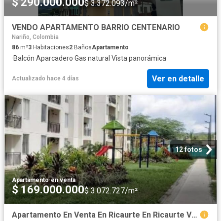
$ 290.000.000
$ 3.372.093/m²
VENDO APARTAMENTO BARRIO CENTENARIO
Nariño, Colombia
86
m²
3
Habitaciones
2
Baños
Apartamento
·
Balcón
·
Aparcadero
·
Gas natural
·
Vista panorámica
Ver en detalle
Actualizado hace 4 días
12 fotos
Apartamento
·
en venta
$ 169.000.000
$ 3.072.727/m²
Apartamento En Venta En Ricaurte En Ricaurte V291365