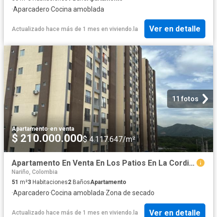
·
Aparcadero
·
Cocina amoblada
Ver en detalle
Actualizado hace más de 1 mes
en
viviendo.la
11 fotos
Apartamento
·
en venta
$ 210.000.000
$ 4.117.647/m²
Apartamento En Venta En Los Patios En La Cordialidad V317959
Nariño, Colombia
51
m²
3
Habitaciones
2
Baños
Apartamento
·
Aparcadero
·
Cocina amoblada
·
Zona de secado
Ver en detalle
Actualizado hace más de 1 mes
en
viviendo.la