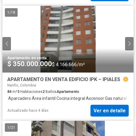
1
/
18
Apartamento
·
en venta
$ 350.000.000
$ 4.166.666/m²
APARTAMENTO EN VENTA EDIFICIO IPK – IPIALES
Nariño, Colombia
84
m²
3
Habitaciones
2
Baños
Apartamento
·
Aparcadero
·
Área infantil
·
Cocina integral
·
Ascensor
·
Gas natural
·
Vis
Ver en detalle
Actualizado hace 4 días
1
/
21