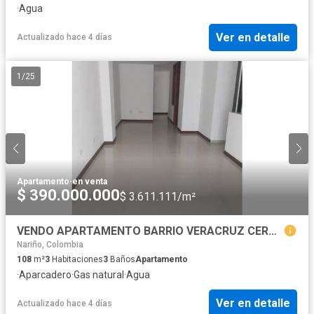
·
Agua
Ver en detalle
Actualizado hace 4 días
1
/
25
Apartamento
·
en venta
$ 390.000.000
$ 3.611.111/m²
VENDO APARTAMENTO BARRIO VERACRUZ CERCA A UNICENTRO
Nariño, Colombia
108
m²
3
Habitaciones
3
Baños
Apartamento
·
Aparcadero
·
Gas natural
·
Agua
Ver en detalle
Actualizado hace 4 días