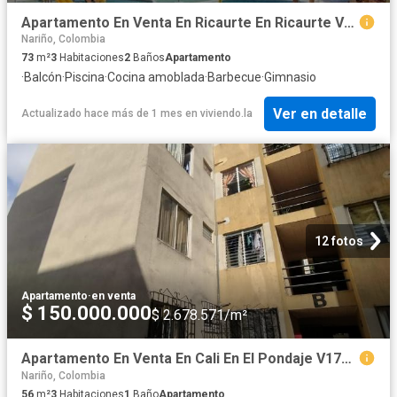
Apartamento En Venta En Ricaurte En Ricaurte V292929
Nariño, Colombia
73
m²
3
Habitaciones
2
Baños
Apartamento
·
Balcón
·
Piscina
·
Cocina amoblada
·
Barbecue
·
Gimnasio
Ver en detalle
Actualizado hace más de 1 mes
en
viviendo.la
12 fotos
Apartamento
·
en venta
$ 150.000.000
$ 2.678.571/m²
Apartamento En Venta En Cali En El Pondaje V17252
Nariño, Colombia
56
m²
3
Habitaciones
1
Baño
Apartamento