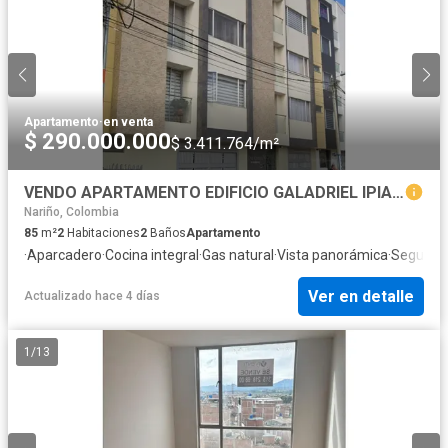
Apartamento
·
en venta
$ 290.000.000
$ 3.411.764/m²
VENDO APARTAMENTO EDIFICIO GALADRIEL IPIALES
Nariño, Colombia
85
m²
2
Habitaciones
2
Baños
Apartamento
·
Aparcadero
·
Cocina integral
·
Gas natural
·
Vista panorámica
·
Segurida
Ver en detalle
Actualizado hace 4 días
1
/
13