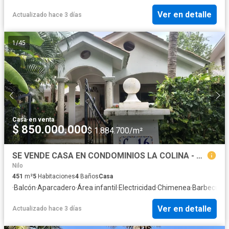
Ver en detalle
Actualizado hace 3 días
1
/
45
Casa
·
en venta
$ 850.000.000
$ 1.884.700/m²
SE VENDE CASA EN CONDOMINIOS LA COLINA - MELGAR
Nilo
451
m²
5
Habitaciones
4
Baños
Casa
·
Balcón
·
Aparcadero
·
Área infantil
·
Electricidad
·
Chimenea
·
Barbecue
·
C
Ver en detalle
Actualizado hace 3 días