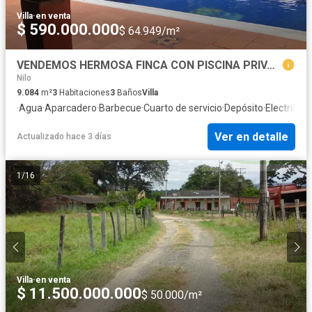
Villa
·
en venta
$ 590.000.000
$ 64.949/m²
VENDEMOS HERMOSA FINCA CON PISCINA PRIVADA
Nilo
9.084
m²
3
Habitaciones
3
Baños
Villa
·
Agua
·
Aparcadero
·
Barbecue
·
Cuarto de servicio
·
Depósito
·
Electricida
Ver en detalle
Actualizado hace 3 días
1
/
16
Villa
·
en venta
$ 11.500.000.000
$ 50.000/m²