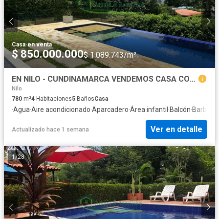
Casa
·
en venta
$ 850.000.000
$ 1.089.743/m²
EN NILO - CUNDINAMARCA VENDEMOS CASA CON PISCINA PRIVADA
Nilo
780
m²
4
Habitaciones
5
Baños
Casa
·
Agua
·
Aire acondicionado
·
Aparcadero
·
Área infantil
·
Balcón
·
Barbecu
Ver en detalle
Actualizado hace 1 semana
1
/
28