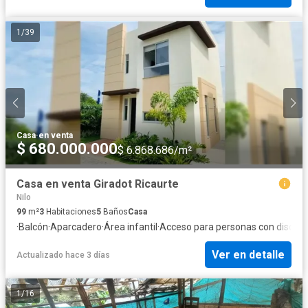
1
/
39
Casa
·
en venta
$ 680.000.000
$ 6.868.686/m²
Casa en venta Giradot Ricaurte
Nilo
99
m²
3
Habitaciones
5
Baños
Casa
·
Balcón
·
Aparcadero
·
Área infantil
·
Acceso para personas con discap
Ver en detalle
Actualizado hace 3 días
1
/
16