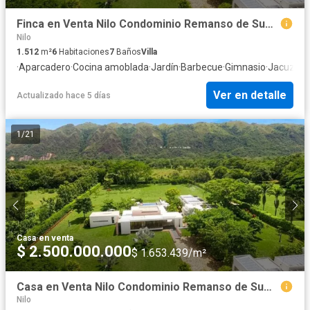
Finca en Venta Nilo Condominio Remanso de Sumapaz
Nilo
1.512
m²
6
Habitaciones
7
Baños
Villa
·
Aparcadero
·
Cocina amoblada
·
Jardín
·
Barbecue
·
Gimnasio
·
Jacuzzi
·
V
Ver en detalle
Actualizado hace 5 días
1
/
21
Casa
·
en venta
$ 2.500.000.000
$ 1.653.439/m²
Casa en Venta Nilo Condominio Remanso de Sumapaz
Nilo