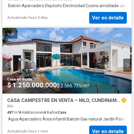
·
Balcón
·
Aparcadero
·
Depósito
·
Electricidad
·
Cocina amoblada
·
Jardín
·
Ver en detalle
Actualizado hace 3 días
1
/
41
Casa
·
en venta
$ 1.250.000.000
$ 2.566.735/m²
CASA CAMPESTRE EN VENTA – NILO, CUNDINAMARCA
Nilo
487
m²
6
Habitaciones
6
Baños
Casa
·
Agua
·
Aparcadero
·
Área infantil
·
Balcón
·
Gas natural
·
Jardín
·
Patio
·
Pis
Ver en detalle
Actualizado hace 1 mes