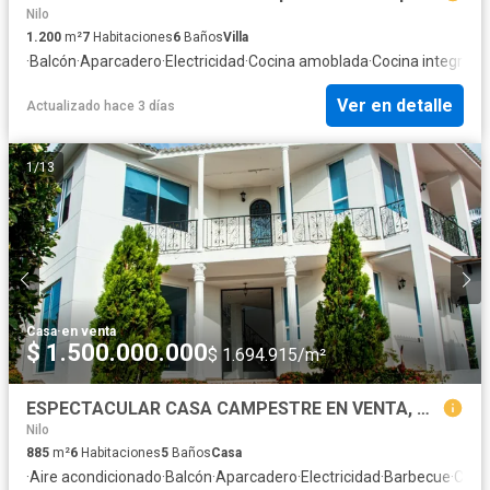
Nilo
1.200
m²
7
Habitaciones
6
Baños
Villa
·
Balcón
·
Aparcadero
·
Electricidad
·
Cocina amoblada
·
Cocina integral
·
V
Ver en detalle
Actualizado hace 3 días
1
/
13
Casa
·
en venta
$ 1.500.000.000
$ 1.694.915/m²
ESPECTACULAR CASA CAMPESTRE EN VENTA, MELGAR - NILO
Nilo
885
m²
6
Habitaciones
5
Baños
Casa
·
Aire acondicionado
·
Balcón
·
Aparcadero
·
Electricidad
·
Barbecue
·
Cocin