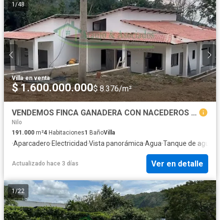
1
/
48
Villa
·
en venta
$ 1.600.000.000
$ 8.376/m²
VENDEMOS FINCA GANADERA CON NACEDEROS DE AGUA Y CLIMA AGRADABLE.
Nilo
191.000
m²
4
Habitaciones
1
Baño
Villa
·
Aparcadero
·
Electricidad
·
Vista panorámica
·
Agua
·
Tanque de agua
·
P
Ver en detalle
Actualizado hace 3 días
1
/
22