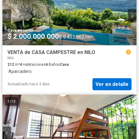
Casa
·
en venta
$ 2.000.000.000
$ 9.433.962/m²
VENTA de CASA CAMPESTRE en NILO
Nilo
212
m²
4
Habitaciones
6
Baños
Casa
·
Aparcadero
Ver en detalle
Actualizado hace 3 días
1
/
10