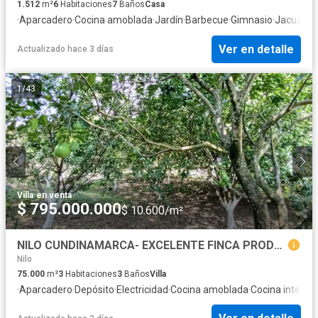
1.512
m²
6
Habitaciones
7
Baños
Casa
·
Aparcadero
·
Cocina amoblada
·
Jardín
·
Barbecue
·
Gimnasio
·
Jacuzzi
·
V
Ver en detalle
Actualizado hace 3 días
1
/
43
Villa
·
en venta
$ 795.000.000
$ 10.600/m²
NILO CUNDINAMARCA- EXCELENTE FINCA PRODUCTIVA
Nilo
75.000
m²
3
Habitaciones
3
Baños
Villa
·
Aparcadero
·
Depósito
·
Electricidad
·
Cocina amoblada
·
Cocina integral