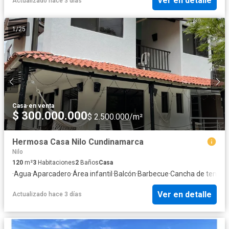
Ver en detalle
Actualizado hace 3 días
1
/
25
Casa
·
en venta
$ 300.000.000
$ 2.500.000/m²
Hermosa Casa Nilo Cundinamarca
Nilo
120
m²
3
Habitaciones
2
Baños
Casa
·
Agua
·
Aparcadero
·
Área infantil
·
Balcón
·
Barbecue
·
Cancha de tenis
·
C
Ver en detalle
Actualizado hace 3 días