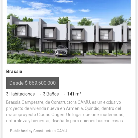
Brassia
Desde $ 869.500.000
3
Habitaciones
3
Baños
141
m²
·
·
Brassia Campestre, de Constructora CAMU, es un exclusivo
proyecto de vivienda nueva en Armenia, Quindío, dentro del
macroproyecto Ciudad Origen. Un lugar que une modernidad,
naturaleza y bienestar, diseñado para quienes buscan casas
campestres en el Eje Cafetero con alto potencial de valorización.
Published by
Constructora CAMU
Ubicado en una zona estratégica, Brassia Campestre está a solo