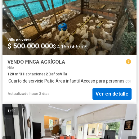
Villa
·
en venta
$ 500.000.000
$ 4.166.666/m²
VENDO FINCA AGRÍCOLA
Nilo
120
m²
3
Habitaciones
2
Baños
Villa
·
Cuarto de servicio
·
Patio
·
Área infantil
·
Acceso para personas con di
Ver en detalle
Actualizado hace 3 días
1
/
29