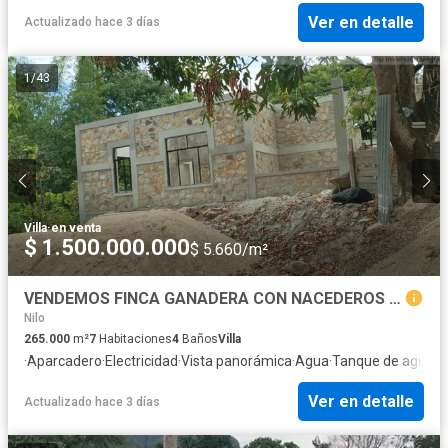
residencial brinda una experiencia de vida única para las familias
Ver en detalle
Actualizado hace 3 días
que buscan un hogar en una comunidad vibrante y rodeada de
belleza natural.
1
/
43
Villa
·
en venta
$ 1.500.000.000
$ 5.660/m²
VENDEMOS FINCA GANADERA CON NACEDEROS DE AGUA, CLIMA AGRADABLE Y BUENA VECINDAD.
Nilo
265.000
m²
7
Habitaciones
4
Baños
Villa
·
Aparcadero
·
Electricidad
·
Vista panorámica
·
Agua
·
Tanque de agua
·
P
Ver en detalle
Actualizado hace 3 días