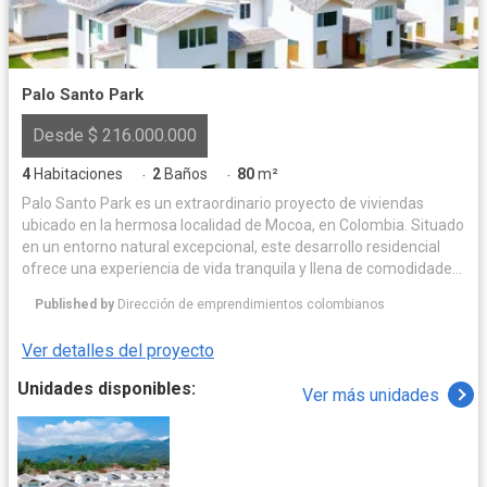
respaldo. En Brassia, los acabados no solo definen una casa, sino
un estilo de vida donde el diseño, la seguridad y la conexión con
la naturaleza conviven en perfecta armonía.
Palo Santo Park
Desde $ 216.000.000
4
Habitaciones
2
Baños
80
m²
·
·
Palo Santo Park es un extraordinario proyecto de viviendas
ubicado en la hermosa localidad de Mocoa, en Colombia. Situado
en un entorno natural excepcional, este desarrollo residencial
ofrece una experiencia de vida tranquila y llena de comodidades
para las familias que desean establecerse en la zona. El
Published by
Dirección de emprendimientos colombianos
proyecto Palo Santo Park se destaca por su diseño
arquitectónico moderno y funcional, combinando elementos
Ver detalles del proyecto
estéticos contemporáneos con una integración respetuosa con
el entorno natural circundante. Las viviendas están
Unidades disponibles:
Ver más unidades
cuidadosamente diseñadas para brindar espacios amplios,
luminosos y confortables, utilizando materiales de alta calidad
que garantizan durabilidad y eficiencia energética. Además de
las excepcionales características de las viviendas, Palo Santo
Park ofrece una amplia gama de servicios y comodidades para