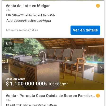
Venta de Lote en Melgar
Nilo
230.000
m²
2
Habitaciones
1
Baño
Villa
·
Aparcadero
·
Electricidad
·
Agua
Ver en detalle
Actualizado hace 3 días
1
/
43
Casa
·
en venta
$ 1.100.000.000
$ 105.566/m²
Venta - Permuta Casa Quinta de Recreo Familiar Nilo
Nilo
10.420
m²
4
Habitaciones
5
Baños
Casa