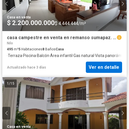
Casa
·
en venta
$ 2.200.000.000
$ 4.444.444/m²
casa campestre en venta en remanso sumapaz. Cod V1563
Nilo
495
m²
5
Habitaciones
8
Baños
Casa
·
Terraza
·
Piscina
·
Balcón
·
Área infantil
·
Gas natural
·
Vista panorámica
Ver en detalle
Actualizado hace 3 días
1
/
15
Casa
·
en venta