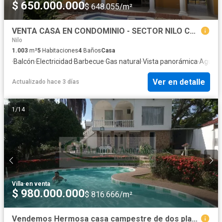
$ 650.000.000
$ 648.055/m²
VENTA CASA EN CONDOMINIO - SECTOR NILO CUNDINAMARCA
Nilo
1.003
m²
5
Habitaciones
4
Baños
Casa
·
Balcón
·
Electricidad
·
Barbecue
·
Gas natural
·
Vista panorámica
·
Agua
Ver en detalle
Actualizado hace 3 días
1
/
14
Villa
·
en venta
$ 980.000.000
$ 816.666/m²
Vendemos Hermosa casa campestre de dos plantas y esquinera.