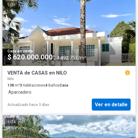
1
/
21
Casa
·
en venta
$ 620.000.000
$ 4.492.753/m²
VENTA de CASAS en NILO
Nilo
138
m²
3
Habitaciones
4
Baños
Casa
·
Aparcadero
Ver en detalle
Actualizado hace 3 días
1
/
24