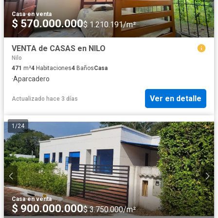
Casa
·
en venta
$ 570.000.000
$ 1.210.191/m²
VENTA de CASAS en NILO
Nilo
471
m²
4
Habitaciones
4
Baños
Casa
·
Aparcadero
Ver en detalle
Actualizado hace 3 días
1
/
24
Casa
·
en venta
$ 900.000.000
$ 3.750.000/m²