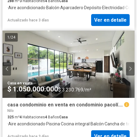
288
m²
3
Habitaciones
4
Baños
Casa
·
Aire acondicionado
·
Balcón
·
Aparcadero
·
Depósito
·
Electricidad
·
Cocin
Ver en detalle
Actualizado hace 3 días
1
/
24
Casa
·
en venta
$ 1.050.000.000
$ 3.230.769/m²
casa condominio en venta en condominio pacolí. Cod V9763692
Nilo
325
m²
4
Habitaciones
4
Baños
Casa
·
Aire acondicionado
·
Piscina
·
Cocina integral
·
Balcón
·
Cancha de tenis
·
Ver en detalle
Actualizado hace 3 días