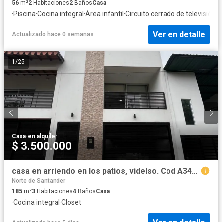
56
m²
2
Habitaciones
2
Baños
Casa
·
Piscina
·
Cocina integral
·
Área infantil
·
Circuito cerrado de televisión
·
C
Ver en detalle
Actualizado hace 0 semanas
1
/
25
Casa
·
en alquiler
$ 3.500.000
casa en arriendo en los patios, videlso. Cod A3443
Norte de Santander
185
m²
3
Habitaciones
4
Baños
Casa
·
Cocina integral
·
Closet