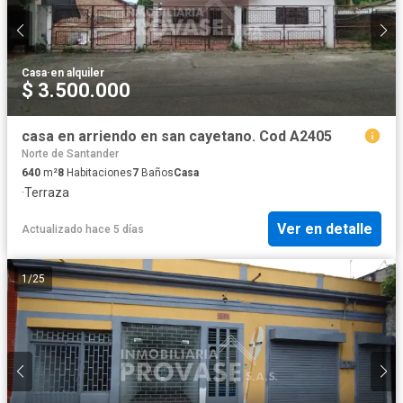
Casa
·
en alquiler
$ 3.500.000
casa en arriendo en san cayetano. Cod A2405
Norte de Santander
640
m²
8
Habitaciones
7
Baños
Casa
·
Terraza
Ver en detalle
Actualizado hace 5 días
1
/
25