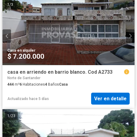
1
/
3
Casa
·
en alquiler
$ 7.200.000
casa en arriendo en barrio blanco. Cod A2733
Norte de Santander
444
m²
6
Habitaciones
4
Baños
Casa
Ver en detalle
Actualizado hace 5 días
1
/
23