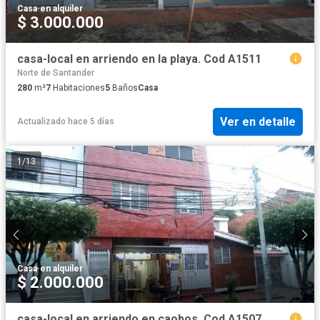
Casa
·
en alquiler
$ 3.000.000
casa-local en arriendo en la playa. Cod A1511
Norte de Santander
280
m²
7
Habitaciones
5
Baños
Casa
Ver en detalle
Actualizado hace 5 días
1
/
13
Casa
·
en alquiler
$ 2.000.000
casa-local en arriendo en caobos. Cod A1507