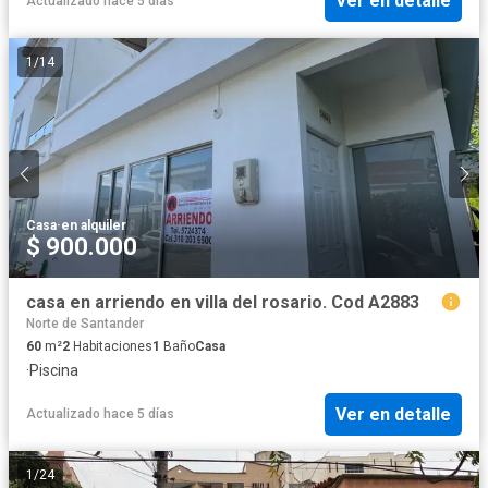
Ver en detalle
Actualizado hace 5 días
1
/
14
Casa
·
en alquiler
$ 900.000
casa en arriendo en villa del rosario. Cod A2883
Norte de Santander
60
m²
2
Habitaciones
1
Baño
Casa
·
Piscina
Ver en detalle
Actualizado hace 5 días
1
/
24