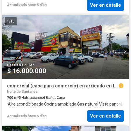
Ver en detalle
Actualizado hace 5 días
1
/
13
Casa
·
en alquiler
$ 16.000.000
comercial (casa para comercio) en arriendo en la playa. Cod A5035
Norte de Santander
700
m²
5
Habitaciones
6
Baños
Casa
·
Aire acondicionado
·
Cocina amoblada
·
Gas natural
·
Vista panorámic
Ver en detalle
Actualizado hace 5 días