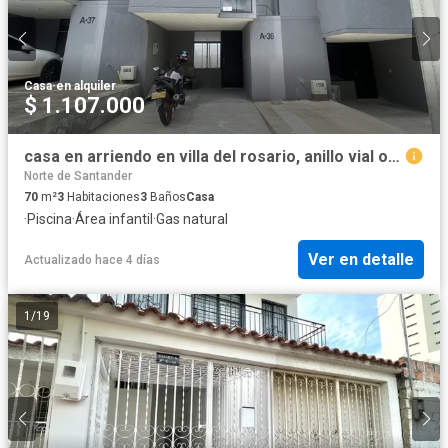
Casa
·
en alquiler
$ 1.107.000
casa en arriendo en villa del rosario, anillo vial oriental. Cod A6110
Norte de Santander
70
m²
3
Habitaciones
3
Baños
Casa
·
Piscina
·
Área infantil
·
Gas natural
Ver en detalle
Actualizado hace 4 días
1
/
19