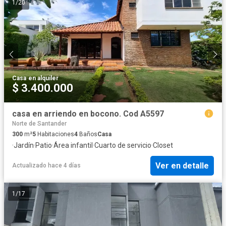
1
/
20
Casa
·
en alquiler
$ 3.400.000
casa en arriendo en bocono. Cod A5597
Norte de Santander
300
m²
5
Habitaciones
4
Baños
Casa
·
Jardín
·
Patio
·
Área infantil
·
Cuarto de servicio
·
Closet
Ver en detalle
Actualizado hace 4 días
1
/
17