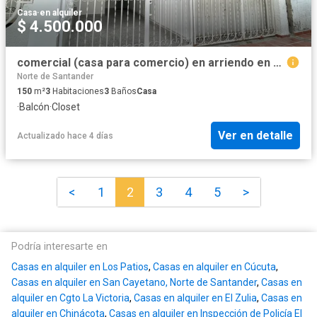
Casa
·
en alquiler
$ 4.500.000
comercial (casa para comercio) en arriendo en quinta vélez. Cod A6155
Norte de Santander
150
m²
3
Habitaciones
3
Baños
Casa
·
Balcón
·
Closet
Ver en detalle
Actualizado hace 4 días
<
1
2
3
4
5
>
Podría interesarte en
Casas en alquiler en Los Patios
,
Casas en alquiler en Cúcuta
,
Casas en alquiler en San Cayetano, Norte de Santander
,
Casas en
alquiler en Cgto La Victoria
,
Casas en alquiler en El Zulia
,
Casas en
alquiler en Chinácota
,
Casas en alquiler en Inspección de Policía El