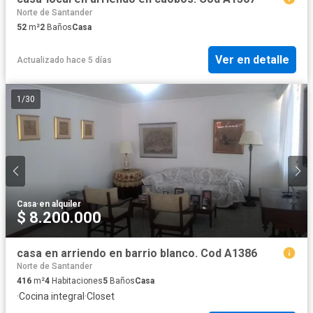
Norte de Santander
52
m²
2
Baños
Casa
Ver en detalle
Actualizado hace 5 días
1
/
30
Casa
·
en alquiler
$ 8.200.000
casa en arriendo en barrio blanco. Cod A1386
Norte de Santander
416
m²
4
Habitaciones
5
Baños
Casa
·
Cocina integral
·
Closet