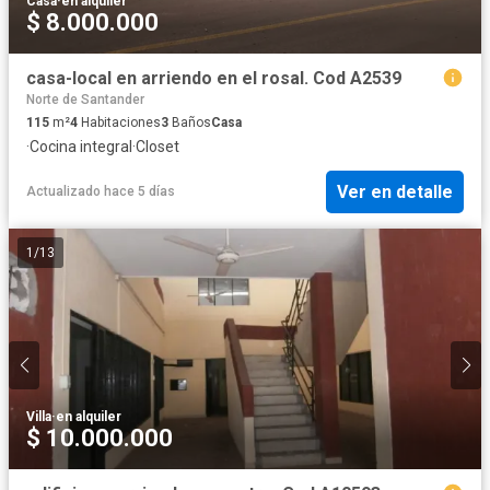
Casa
·
en alquiler
$ 8.000.000
casa-local en arriendo en el rosal. Cod A2539
Norte de Santander
115
m²
4
Habitaciones
3
Baños
Casa
·
Cocina integral
·
Closet
Ver en detalle
Actualizado hace 5 días
1
/
13
Villa
·
en alquiler
$ 10.000.000