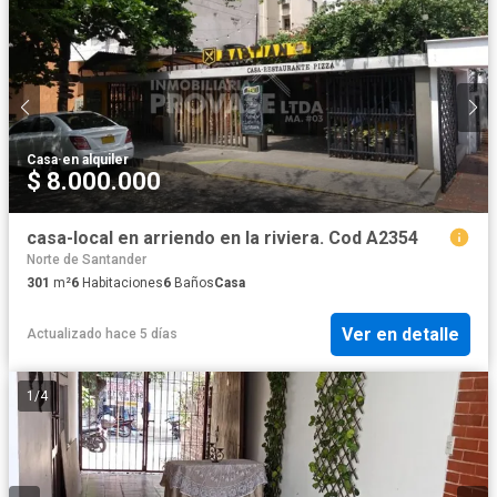
Casa
·
en alquiler
$ 8.000.000
casa-local en arriendo en la riviera. Cod A2354
Norte de Santander
301
m²
6
Habitaciones
6
Baños
Casa
Ver en detalle
Actualizado hace 5 días
1
/
4