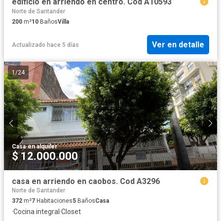
edificio en arriendo en centro. Cod A10593
Norte de Santander
200
m²
10
Baños
Villa
Ver en detalle
Actualizado hace 5 días
1
/
24
Casa
·
en alquiler
$ 12.000.000
casa en arriendo en caobos. Cod A3296
Norte de Santander
372
m²
7
Habitaciones
5
Baños
Casa
·
Cocina integral
·
Closet