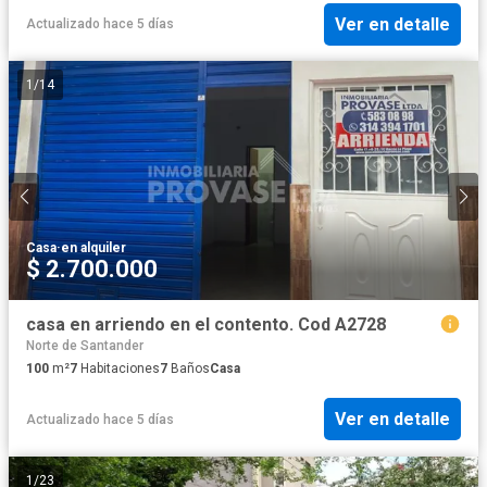
Ver en detalle
Actualizado hace 5 días
1
/
14
Casa
·
en alquiler
$ 2.700.000
casa en arriendo en el contento. Cod A2728
Norte de Santander
100
m²
7
Habitaciones
7
Baños
Casa
Ver en detalle
Actualizado hace 5 días
1
/
23