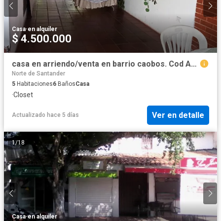
Casa
·
en alquiler
$ 4.500.000
casa en arriendo/venta en barrio caobos. Cod A2009
Norte de Santander
5
Habitaciones
6
Baños
Casa
·
Closet
Ver en detalle
Actualizado hace 5 días
1
/
18
Casa
·
en alquiler