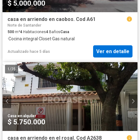
$ 5.000.000
casa en arriendo en caobos. Cod A61
Norte de Santander
500
m²
4
Habitaciones
4
Baños
Casa
·
Cocina integral
·
Closet
·
Gas natural
Ver en detalle
Actualizado hace 5 días
1
/
25
Casa
·
en alquiler
$ 5.750.000
casa en arriendo en el rosal. Cod A2638