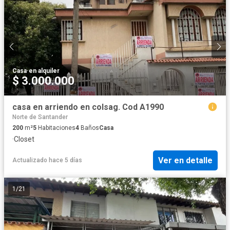
Casa
·
en alquiler
$ 3.000.000
casa en arriendo en colsag. Cod A1990
Norte de Santander
200
m²
5
Habitaciones
4
Baños
Casa
·
Closet
Ver en detalle
Actualizado hace 5 días
1
/
21