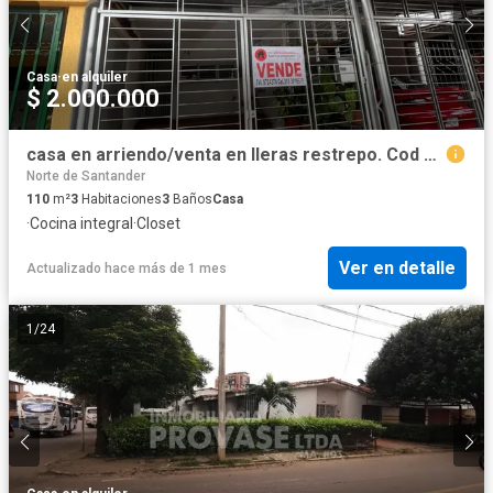
Casa
·
en alquiler
$ 2.000.000
casa en arriendo/venta en lleras restrepo. Cod A3367
Norte de Santander
110
m²
3
Habitaciones
3
Baños
Casa
·
Cocina integral
·
Closet
Ver en detalle
Actualizado hace más de 1 mes
1
/
24