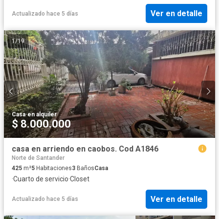
Ver en detalle
Actualizado hace 5 días
1
/
19
Casa
·
en alquiler
$ 8.000.000
casa en arriendo en caobos. Cod A1846
Norte de Santander
425
m²
5
Habitaciones
3
Baños
Casa
·
Cuarto de servicio
·
Closet
Ver en detalle
Actualizado hace 5 días