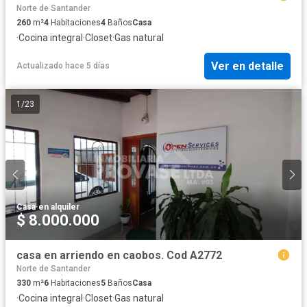
Norte de Santander
260
m²
4
Habitaciones
4
Baños
Casa
·
Cocina integral
·
Closet
·
Gas natural
Ver en detalle
Actualizado hace 5 días
1
/
23
Casa
·
en alquiler
$ 8.000.000
casa en arriendo en caobos. Cod A2772
Norte de Santander
330
m²
6
Habitaciones
5
Baños
Casa
·
Cocina integral
·
Closet
·
Gas natural