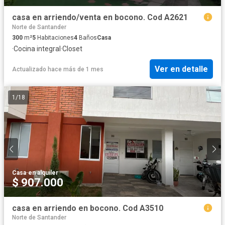
casa en arriendo/venta en bocono. Cod A2621
Norte de Santander
300
m²
5
Habitaciones
4
Baños
Casa
·
Cocina integral
·
Closet
Ver en detalle
Actualizado hace más de 1 mes
1
/
18
Casa
·
en alquiler
$ 907.000
casa en arriendo en bocono. Cod A3510
Norte de Santander