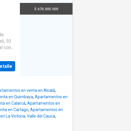
vía
 con
a de
a
$ 670.000.000
o •
al es
ral •
o con
uras de
egral
·
set • 2
mol le
de
rto de
ados •
 el área
li, 93
al con
del
ceso
iendo
etalle
 áreas
rres
 el
ia y
e. En
piscina
rtamentos en venta en Alcalá
,
reas
ón
enta en Quimbaya
,
Apartamentos en
área,
ta en Calarcá
,
Apartamentos en
frece
nta en Cartago
,
Apartamentos en
En
n La Victoria, Valle del Cauca
,
versión