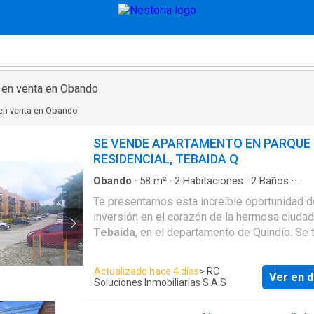
 en venta en Obando
en venta en Obando
SE VENDE APARTAMENTO EN PARQUE
RESIDENCIAL, TEBAIDA Q
Obando
·
58
m²
·
2
Habitaciones
·
2
Baños
·
Apartamento
·
Balcón
·
Aparcadero
·
Área infant
Te presentamos esta increíble oportunidad d
Cocina integral
·
Gas natural
·
Seguridad privada
inversión en el corazón de la hermosa ciuda
Piscina
Tebaida
, en el departamento de Quindío. Se 
un apartamento para vender con una ubicació
privilegiada, rodeado de naturaleza y con una
Actualizado hace 4 días
> RC
Ver en d
excelente calidad de vida, ideal para aquello
Soluciones Inmobiliarias S.A.S
buscan un lugar tranquilo para vivir o como u
opción atractiva de alquiler. El apartamento cuenta