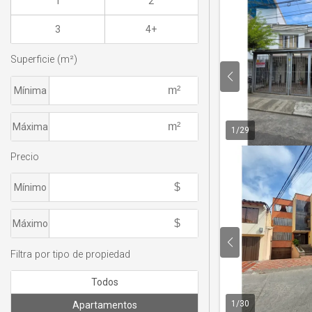
1
2
3
4+
Superficie (m²)
Mínima
Máxima
1
/
29
Precio
Mínimo
Máximo
Filtra por tipo de propiedad
Todos
1
/
30
Apartamentos