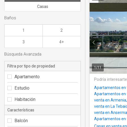
Casas
Baños
1
2
3
4+
Búsqueda Avanzada
Filtra por tipo de propiedad
1
/
11
Apartamento
Podría interesart
Estudio
Apartamentos en 
Apartamentos en v
Habitación
venta en Armenia,
venta en La Tebai
Características
venta en Anserm
Apartamentos en v
Balcón
Casas en venta e