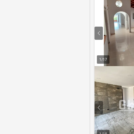
1
/
17