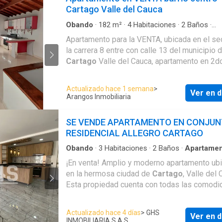
conferencia o trabajo, parqueadero para visit
Cartago Valle del Cauca
Contacto 314770----
Obando
·
182
m²
·
4
Habitaciones
·
2
Baños
·
Apartamento
·
Balcón
·
Aparcadero
·
Área infant
Apartamento para la VENTA, ubicada en el se
Cocina integral
·
Gas natural
·
Vista panorámica
la carrera 8 entre con calle 13 del municipio 
Seguridad privada
·
Patio
Cartago
Valle del Cauca, apartamento en 2do
con área de 6.50 metros de frente por 28 me
fondo, consta de sala amplia, comedor, corred
Actualizado hace 1 semana
>
Ver en d
de alcobas, 4 alcobas amplias, 2 baños comp
Arangos Inmobiliaria
sala de tv o estudio, salón amplio, balcón int
cocina integral, patio de ropas, garaje amplio
SE VENDE APARTAMENTO EN CONJU
de $310.000.000 negociables. Contacto 3147
RESIDENCIAL ALLEGRO CARTAGO
Obando
·
3
Habitaciones
·
2
Baños
·
Apartame
Balcón
·
Aparcadero
·
Área infantil
·
Barbecue
·
C
¡En venta! Amplio y moderno apartamento ub
integral
·
Ascensor
·
Seguridad privada
en la hermosa ciudad de
Cartago
, Valle del 
Esta propiedad cuenta con todas las comodi
ventajas que estás buscando en un inmueble,
pierdas la oportunidad de adquirirla y vivir en 
Actualizado hace 4 días
> GHS
Ver en d
comodidad que mereces! Con un área construida de
INMOBILIARIA S.A.S