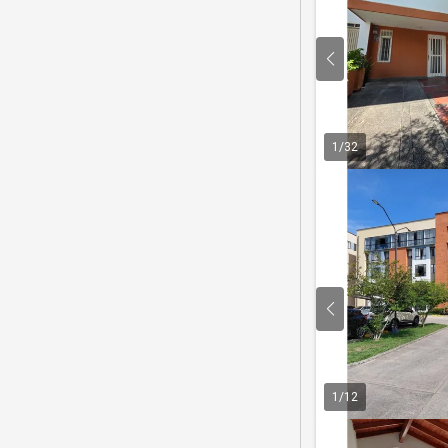
1
/
32
1
/
12