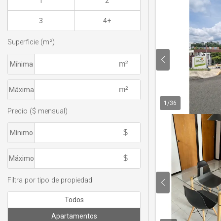
1
2
3
4+
Superficie (m²)
Mínima
Máxima
1
/
36
Precio ($ mensual)
Mínimo
Máximo
Filtra por tipo de propiedad
Todos
Apartamentos