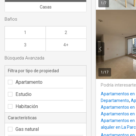
1
/
7
Casas
Baños
1
2
3
4+
Búsqueda Avanzada
Filtra por tipo de propiedad
1
/
17
Apartamento
Podría interesart
Estudio
Apartamentos en a
Departamento
,
Ap
Habitación
Apartamentos en a
Apartamentos en a
Características
Apartamentos en a
alquiler en La Parc
Gas natural
Apartamentos en a