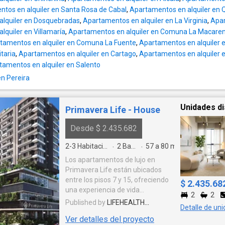
tos en alquiler en Santa Rosa de Cabal
,
Apartamentos en alquiler en
alquiler en Dosquebradas
,
Apartamentos en alquiler en La Virginia
,
Apar
lquiler en Villamaría
,
Apartamentos en alquiler en Comuna La Macare
tamentos en alquiler en Comuna La Fuente
,
Apartamentos en alquiler e
itaria
,
Apartamentos en alquiler en Cartago
,
Apartamentos en alquiler 
tamentos en alquiler en Salento
en Pereira
Unidades di
Primavera Life - House
Desde $ 2.435.682
2-3
Habitaciones
2
Baños
57 a 80
m²
·
·
Los apartamentos de lujo en
Primavera Life están ubicados
entre los pisos 7 y 15, ofreciendo
$ 2.435.68
una experiencia de vida
2
2
incomparable. Cada unidad ha
Published by
LIFEHEALTH
Detalle de un
sido diseñada con un enfoque en
UNIVERSAL EXPORT
Ver detalles del proyecto
el máximo confort, estilo y