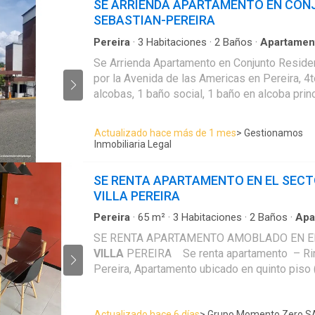
SE ARRIENDA APARTAMENTO EN CON
SEBASTIAN-PEREIRA
Pereira
·
3
Habitaciones
·
2
Baños
·
Apartamen
Aparcadero
·
Área infantil
·
Acceso para person
Se Arrienda Apartamento en Conjunto Reside
Gimnasio
·
Cocina integral
·
Ascensor
·
Gas natu
por la Avenida de las Americas en Pereira, 4t
panorámica
·
Seguridad privada
·
Piscina
alcobas, 1 baño social, 1 baño en alcoba prin
cocina integral, zona de ropas, biblioteca, cl
alcobas, balcon con vista panoramica, alejado
Actualizado hace más de 1 mes
> Gestionamos
carros, ascensor, parqueadero cubierto, depos
Inmobiliaria Legal
residencial cuenta con piscina, juegos infanti
gimnasio, cancha de squash, salon social, z
SE RENTA APARTAMENTO EN EL SECT
vigilancia 24/7, circuito cerrado de tv, transp
VILLA PEREIRA
cerca a supermercados, buenas vias de acces
$1.600.000 incluida administracion.
Pereira
·
65
m²
·
3
Habitaciones
·
2
Baños
·
Apa
Aparcadero
SE RENTA APARTAMENTO AMOBLADO EN E
VILLA
PEREIRA Se renta apartamento –
Pereira, Apartamento ubicado en quinto piso 
Cuenta con 3 alcobas, 2 baños y sala-comedor. Zona tranquil
residencial.
Actualizado hace 6 días
> Grupo Momento Zero S