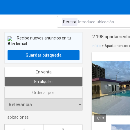
2.198 apartamento
Recibe nuevos anuncios en tu
email
Inicio
>
Apartamentos en
Guardar búsqueda
En venta
En alquiler
Ordenar por:
Habitaciones
1
/
19