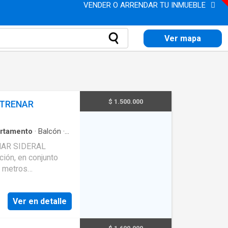
VENDER O ARRENDAR TU INMUEBLE
Ver mapa
$ 1.500.000
STRENAR
rtamento
·
Balcón
·
ista panorámica
·
AR SIDERAL
4 metros
ral, zona de ropas,
as con closet, la
Ver en detalle