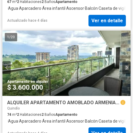
67
m²
2
Habitaciones
2
Baños
Apartamento
·
Agua
·
Aparcadero
·
Área infantil
·
Ascensor
·
Balcón
·
Caseta de vigilanc
Ver en detalle
Actualizado hace 4 días
1
/
20
Apartamento
·
en alquiler
$ 3.600.000
ALQUILER APARTAMENTO AMOBLADO ARMENIA PRIVILEGIADO SECTOR CASTELLANA
Quindío
74
m²
2
Habitaciones
2
Baños
Apartamento
·
Agua
·
Aparcadero
·
Área infantil
·
Ascensor
·
Balcón
·
Caseta de vigilanc