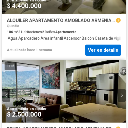
Apartamento
·
en alquiler
$ 4.400.000
ALQUILER APARTAMENTO AMOBLADO ARMENIA MAGNIFICO SECTOR CASTELLANA
Quindío
106
m²
3
Habitaciones
2
Baños
Apartamento
·
Agua
·
Aparcadero
·
Área infantil
·
Ascensor
·
Balcón
·
Caseta de vigilanc
Ver en detalle
Actualizado hace 1 semana
1
/
15
Apartamento
·
en alquiler
$ 2.500.000