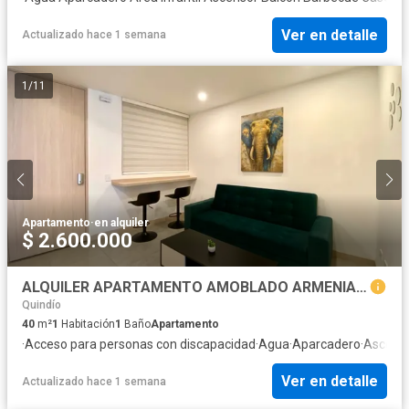
Ver en detalle
Actualizado hace 1 semana
1
/
11
Apartamento
·
en alquiler
$ 2.600.000
ALQUILER APARTAMENTO AMOBLADO ARMENIA PARA ESTRENAR BELMONTE
Quindío
40
m²
1
Habitación
1
Baño
Apartamento
·
Acceso para personas con discapacidad
·
Agua
·
Aparcadero
·
Ascens
Ver en detalle
Actualizado hace 1 semana