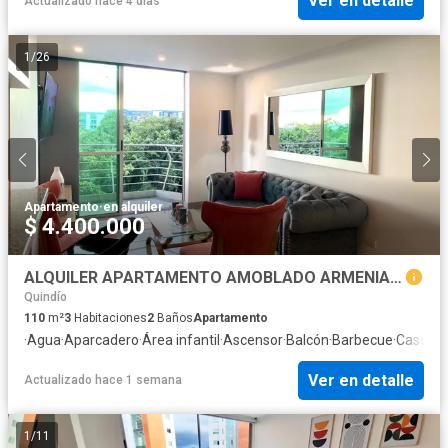
Ver en detalle
Actualizado hace 4 días
1
/
26
Apartamento
·
en alquiler
$ 4.400.000
ALQUILER APARTAMENTO AMOBLADO ARMENIA ESTRATEGICA UBICACION NORTE
Quindío
110
m²
3
Habitaciones
2
Baños
Apartamento
·
Agua
·
Aparcadero
·
Área infantil
·
Ascensor
·
Balcón
·
Barbecue
·
Caseta d
Ver en detalle
Actualizado hace 1 semana
1
/
11