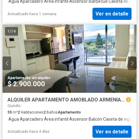
·
Agua
·
Aparcadero
·
Área infantil
·
Ascensor
·
Barbecue
·
Caseta de vigil
Ver en detalle
Actualizado hace 1 semana
1
/
14
Apartamento
·
en alquiler
$ 2.900.000
ALQUILER APARTAMENTO AMOBLADO ARMENIA CERCA AL CENTRO CONVENCIONES
Quindío
55
m²
2
Habitaciones
2
Baños
Apartamento
·
Agua
·
Aparcadero
·
Área infantil
·
Ascensor
·
Balcón
·
Caseta de vigilanc
Ver en detalle
Actualizado hace 4 días