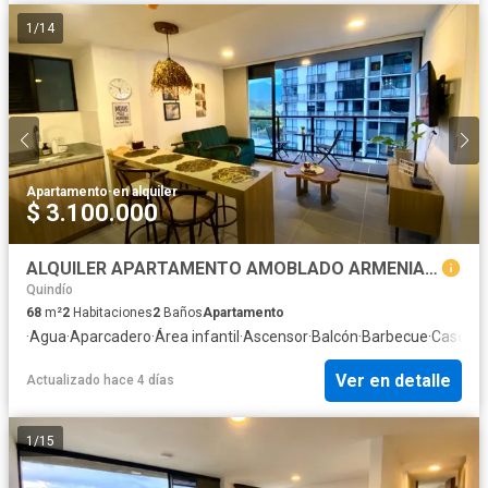
1
/
14
Apartamento
·
en alquiler
$ 3.100.000
ALQUILER APARTAMENTO AMOBLADO ARMENIA EN ZONATA CENTRO MEDICO
Quindío
68
m²
2
Habitaciones
2
Baños
Apartamento
·
Agua
·
Aparcadero
·
Área infantil
·
Ascensor
·
Balcón
·
Barbecue
·
Caseta d
Ver en detalle
Actualizado hace 4 días
1
/
15