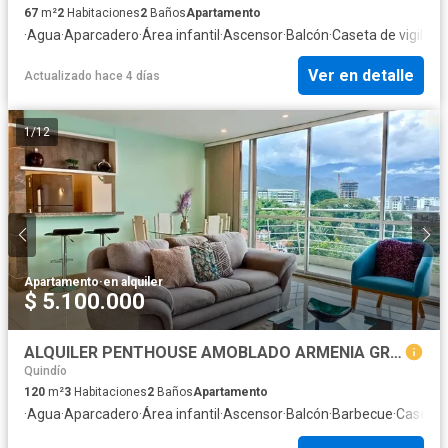
67
m²
2
Habitaciones
2
Baños
Apartamento
·
Agua
·
Aparcadero
·
Área infantil
·
Ascensor
·
Balcón
·
Caseta de vigilanc
Ver en detalle
Actualizado hace 4 días
1
/
12
Apartamento
·
en alquiler
$ 5.100.000
ALQUILER PENTHOUSE AMOBLADO ARMENIA GRAN UBICACION LAURELES
Quindío
120
m²
3
Habitaciones
2
Baños
Apartamento
·
Agua
·
Aparcadero
·
Área infantil
·
Ascensor
·
Balcón
·
Barbecue
·
Caseta d