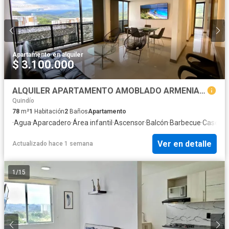
Apartamento
·
en alquiler
$ 3.100.000
ALQUILER APARTAMENTO AMOBLADO ARMENIA IMPACTANTE VISTA A LA MONTAÑA
Quindío
78
m²
1
Habitación
2
Baños
Apartamento
·
Agua
·
Aparcadero
·
Área infantil
·
Ascensor
·
Balcón
·
Barbecue
·
Caseta d
Ver en detalle
Actualizado hace 1 semana
1
/
15