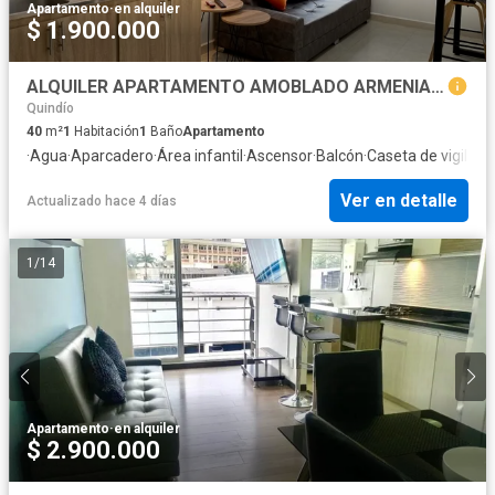
Apartamento
·
en alquiler
$ 1.900.000
ALQUILER APARTAMENTO AMOBLADO ARMENIA ESTRATEGICA UBICACION AV 19
Quindío
40
m²
1
Habitación
1
Baño
Apartamento
·
Agua
·
Aparcadero
·
Área infantil
·
Ascensor
·
Balcón
·
Caseta de vigilanc
Ver en detalle
Actualizado hace 4 días
1
/
14
Apartamento
·
en alquiler
$ 2.900.000