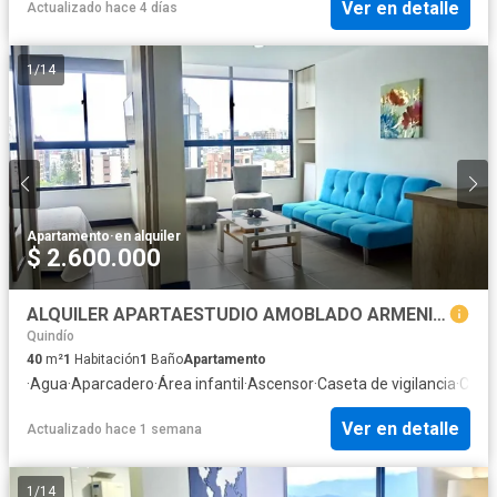
Ver en detalle
Actualizado hace 4 días
1
/
14
Apartamento
·
en alquiler
$ 2.600.000
ALQUILER APARTAESTUDIO AMOBLADO ARMENIA EXCLUSIVO BARRIO CASTELLANA
Quindío
40
m²
1
Habitación
1
Baño
Apartamento
·
Agua
·
Aparcadero
·
Área infantil
·
Ascensor
·
Caseta de vigilancia
·
Cocin
Ver en detalle
Actualizado hace 1 semana
1
/
14