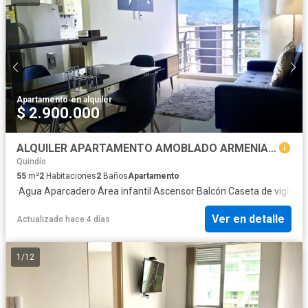
Apartamento
·
en alquiler
$ 2.900.000
ALQUILER APARTAMENTO AMOBLADO ARMENIA ENSEGUIDA DE MALL PRIVILEGIO
Quindío
55
m²
2
Habitaciones
2
Baños
Apartamento
·
Agua
·
Aparcadero
·
Área infantil
·
Ascensor
·
Balcón
·
Caseta de vigilanc
Ver en detalle
Actualizado hace 4 días
1
/
12