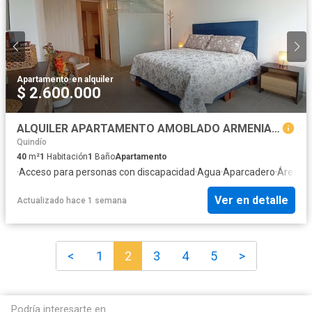
Apartamento
·
en alquiler
$ 2.600.000
ALQUILER APARTAMENTO AMOBLADO ARMENIA CERCA A C.C. PLAZA FLORA
Quindío
40
m²
1
Habitación
1
Baño
Apartamento
·
Acceso para personas con discapacidad
·
Agua
·
Aparcadero
·
Área inf
Ver en detalle
Actualizado hace 1 semana
<
1
2
3
4
5
>
Podría interesarte en