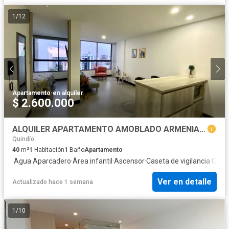
1
/
12
Apartamento
·
en alquiler
$ 2.600.000
ALQUILER APARTAMENTO AMOBLADO ARMENIA CON EXCLUSIVA UBICACION
Quindío
40
m²
1
Habitación
1
Baño
Apartamento
·
Agua
·
Aparcadero
·
Área infantil
·
Ascensor
·
Caseta de vigilancia
·
Cocin
Ver en detalle
Actualizado hace 1 semana
1
/
10