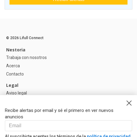
© 2026 Lifull Connect
Nestoria
Trabaja con nosotros
Acerca
Contacto
Legal
Aviso legal
Política de Privacidad
Política de Cookies
Recibe alertas por email y sé el primero en ver nuevos
anuncios
Ayuda
Preguntas
Al suscribirte aceptas los términos de la
política de privacidad
Nuestros Partners