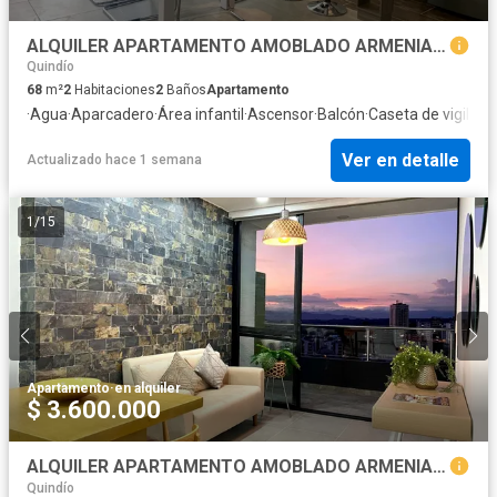
ALQUILER APARTAMENTO AMOBLADO ARMENIA GENIAL UBICACION Y VISTA
Quindío
68
m²
2
Habitaciones
2
Baños
Apartamento
·
Agua
·
Aparcadero
·
Área infantil
·
Ascensor
·
Balcón
·
Caseta de vigilanc
Ver en detalle
Actualizado hace 1 semana
1
/
15
Apartamento
·
en alquiler
$ 3.600.000
ALQUILER APARTAMENTO AMOBLADO ARMENIA EXCLUSIVO BARRIO LA CASTELLANA
Quindío