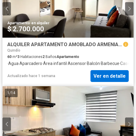
Apartamento
·
en alquiler
$ 2.700.000
ALQUILER APARTAMENTO AMOBLADO ARMENIA SOBRE AV 19 CERCA A LA CRQ
Quindío
60
m²
3
Habitaciones
2
Baños
Apartamento
·
Agua
·
Aparcadero
·
Área infantil
·
Ascensor
·
Balcón
·
Barbecue
·
Caseta d
Ver en detalle
Actualizado hace 1 semana
1
/
14