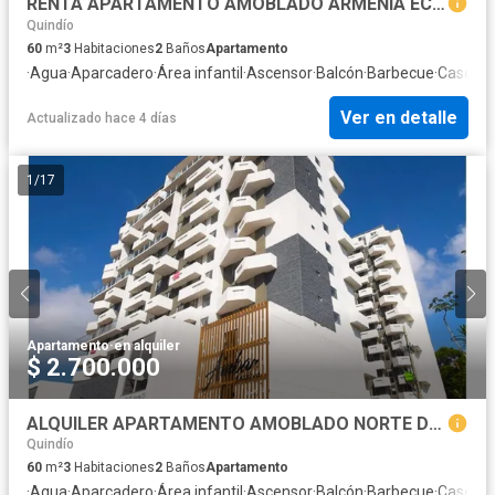
RENTA APARTAMENTO AMOBLADO ARMENIA ECONOMICO
Quindío
60
m²
3
Habitaciones
2
Baños
Apartamento
·
Agua
·
Aparcadero
·
Área infantil
·
Ascensor
·
Balcón
·
Barbecue
·
Caseta d
Ver en detalle
Actualizado hace 4 días
1
/
17
Apartamento
·
en alquiler
$ 2.700.000
ALQUILER APARTAMENTO AMOBLADO NORTE DE ARMENIA ECONOMICO
Quindío
60
m²
3
Habitaciones
2
Baños
Apartamento
·
Agua
·
Aparcadero
·
Área infantil
·
Ascensor
·
Balcón
·
Barbecue
·
Caseta d