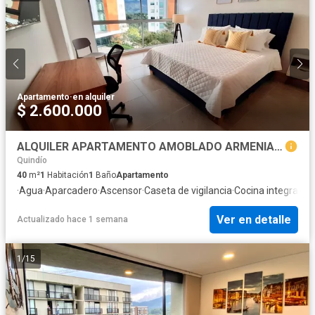
Apartamento
·
en alquiler
$ 2.600.000
ALQUILER APARTAMENTO AMOBLADO ARMENIA CERCA A CLINICAS FUNDADORES
Quindío
40
m²
1
Habitación
1
Baño
Apartamento
·
Agua
·
Aparcadero
·
Ascensor
·
Caseta de vigilancia
·
Cocina integral
·
Ga
Ver en detalle
Actualizado hace 1 semana
1
/
15