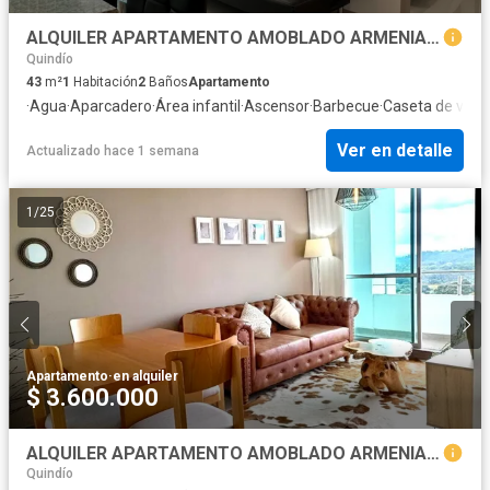
ALQUILER APARTAMENTO AMOBLADO ARMENIA GRAN UBICACION Y CLUB HOUSE
Quindío
43
m²
1
Habitación
2
Baños
Apartamento
·
Agua
·
Aparcadero
·
Área infantil
·
Ascensor
·
Barbecue
·
Caseta de vigil
Ver en detalle
Actualizado hace 1 semana
1
/
25
Apartamento
·
en alquiler
$ 3.600.000
ALQUILER APARTAMENTO AMOBLADO ARMENIA MAGNIFICO CONJ CAMPESTRE
Quindío