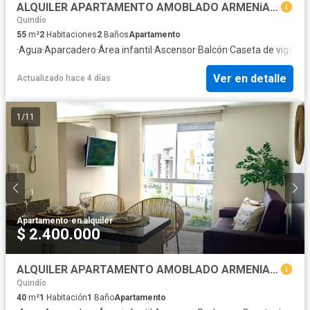
ALQUILER APARTAMENTO AMOBLADO ARMENiA CERCA A CENTROS COMERCIALES
Quindío
55
m²
2
Habitaciones
2
Baños
Apartamento
·
Agua
·
Aparcadero
·
Área infantil
·
Ascensor
·
Balcón
·
Caseta de vigilanc
Ver en detalle
Actualizado hace 4 días
1
/
11
Apartamento
·
en alquiler
$ 2.400.000
ALQUILER APARTAMENTO AMOBLADO ARMENIA EN TRANQUILO CONJUNTO CERRADO
Quindío
40
m²
1
Habitación
1
Baño
Apartamento