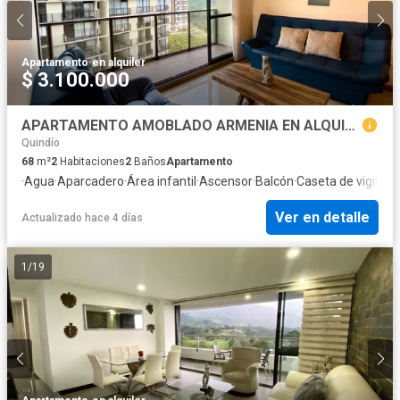
Apartamento
·
en alquiler
$ 3.100.000
APARTAMENTO AMOBLADO ARMENIA EN ALQUILER ZONATA
Quindío
68
m²
2
Habitaciones
2
Baños
Apartamento
·
Agua
·
Aparcadero
·
Área infantil
·
Ascensor
·
Balcón
·
Caseta de vigilanc
Ver en detalle
Actualizado hace 4 días
1
/
19