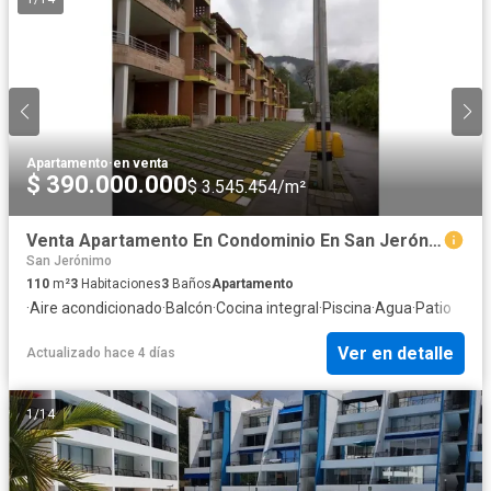
Apartamento
·
en venta
$ 390.000.000
$ 3.545.454/m²
Venta Apartamento En Condominio En San Jerónimo
San Jerónimo
110
m²
3
Habitaciones
3
Baños
Apartamento
·
Aire acondicionado
·
Balcón
·
Cocina integral
·
Piscina
·
Agua
·
Patio
Ver en detalle
Actualizado hace 4 días
1
/
14