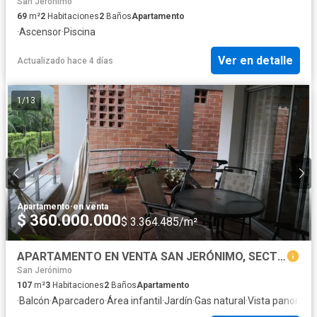
San Jerónimo
69
m²
2
Habitaciones
2
Baños
Apartamento
·
Ascensor
·
Piscina
Ver en detalle
Actualizado hace 4 días
1
/
13
Apartamento
·
en venta
$ 360.000.000
$ 3.364.485/m²
APARTAMENTO EN VENTA SAN JERÓNIMO, SECTOR LA RAYA
San Jerónimo
107
m²
3
Habitaciones
2
Baños
Apartamento
·
Balcón
·
Aparcadero
·
Área infantil
·
Jardín
·
Gas natural
·
Vista panorámi