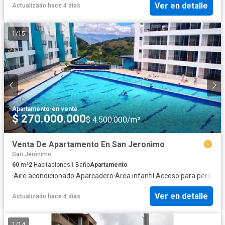
Ver en detalle
Actualizado hace 4 días
1
/
15
Apartamento
·
en venta
$ 270.000.000
$ 4.500.000/m²
Venta De Apartamento En San Jeronimo
San Jerónimo
60
m²
2
Habitaciones
1
Baño
Apartamento
·
Aire acondicionado
·
Aparcadero
·
Área infantil
·
Acceso para personas
Ver en detalle
Actualizado hace 4 días
1
/
14