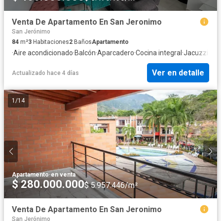
Venta De Apartamento En San Jeronimo
San Jerónimo
84
m²
3
Habitaciones
2
Baños
Apartamento
·
Aire acondicionado
·
Balcón
·
Aparcadero
·
Cocina integral
·
Jacuzzi
·
Asc
Ver en detalle
Actualizado hace 4 días
1
/
14
Apartamento
·
en venta
$ 280.000.000
$ 5.957.446/m²
Venta De Apartamento En San Jeronimo
San Jerónimo