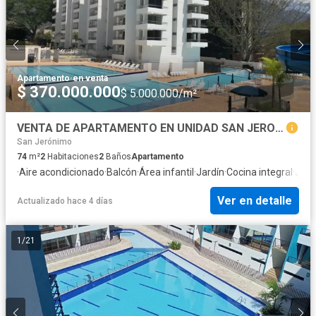
Apartamento
·
en venta
$ 370.000.000
$ 5.000.000/m²
VENTA DE APARTAMENTO EN UNIDAD SAN JERONIMO
San Jerónimo
74
m²
2
Habitaciones
2
Baños
Apartamento
·
Aire acondicionado
·
Balcón
·
Área infantil
·
Jardín
·
Cocina integral
·
Jacu
Ver en detalle
Actualizado hace 4 días
1
/
21