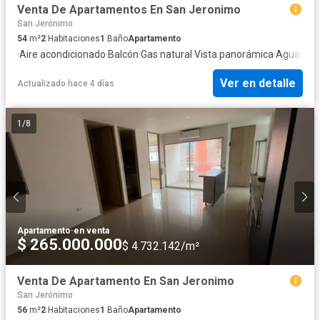
Venta De Apartamentos En San Jeronimo
San Jerónimo
54
m²
2
Habitaciones
1
Baño
Apartamento
·
Aire acondicionado
·
Balcón
·
Gas natural
·
Vista panorámica
·
Agua
Ver en detalle
Actualizado hace 4 días
1
/
8
Apartamento
·
en venta
$ 265.000.000
$ 4.732.142/m²
Venta De Apartamento En San Jeronimo
San Jerónimo
56
m²
2
Habitaciones
1
Baño
Apartamento