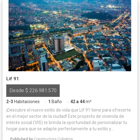
Lif 91
Desde $ 226.981.570
2-3
Habitaciones
1
Baño
42 a 44
m²
·
·
¡Descubre el nuevo estilo de vida que Lif 91 tiene para ofrecerte
en el mejor sector de la ciudad! Este proyecto de vivienda de
interés social (VIS) te brinda la oportunidad de personalizar tu
hogar para que se adapte perfectamente a tu estilo y
necesidades. Además, cuenta con una ubicación privilegiada,
Published by
Constructora Colpatria