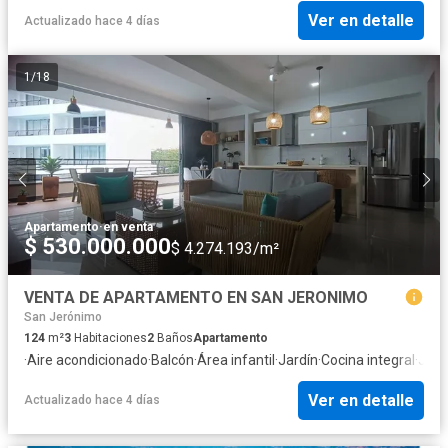
Ver en detalle
Actualizado hace 4 días
1
/
18
Apartamento
·
en venta
$ 530.000.000
$ 4.274.193/m²
VENTA DE APARTAMENTO EN SAN JERONIMO
San Jerónimo
124
m²
3
Habitaciones
2
Baños
Apartamento
·
Aire acondicionado
·
Balcón
·
Área infantil
·
Jardín
·
Cocina integral
·
Jacu
Ver en detalle
Actualizado hace 4 días