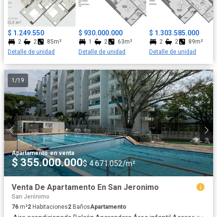
$ 1.249.550
$ 930.000.000
$ 1.303.585.000
2
2
85m²
1
2
63m²
2
2
89m²
Detalle de unidad
Detalle de unidad
Detalle de unidad
1
/
19
Apartamento
·
en venta
$ 355.000.000
$ 4.671.052/m²
Venta De Apartamento En San Jeronimo
San Jerónimo
76
m²
2
Habitaciones
2
Baños
Apartamento