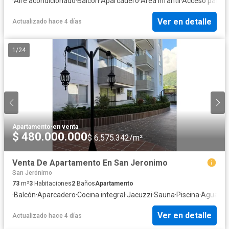
·
Aire acondicionado
·
Balcón
·
Aparcadero
·
Área infantil
·
Acceso para p
Ver en detalle
Actualizado hace 4 días
1
/
24
Apartamento
·
en venta
$ 480.000.000
$ 6.575.342/m²
Venta De Apartamento En San Jeronimo
San Jerónimo
73
m²
3
Habitaciones
2
Baños
Apartamento
·
Balcón
·
Aparcadero
·
Cocina integral
·
Jacuzzi
·
Sauna
·
Piscina
·
Agua
Ver en detalle
Actualizado hace 4 días