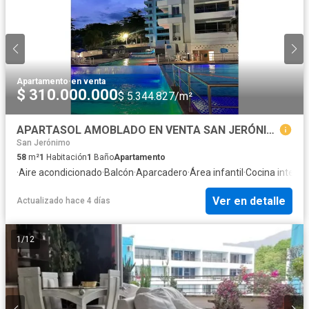
Apartamento
·
en venta
$ 310.000.000
$ 5.344.827/m²
APARTASOL AMOBLADO EN VENTA SAN JERÓNIMO
San Jerónimo
58
m²
1
Habitación
1
Baño
Apartamento
·
Aire acondicionado
·
Balcón
·
Aparcadero
·
Área infantil
·
Cocina integra
Ver en detalle
Actualizado hace 4 días
1
/
12