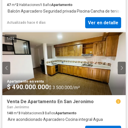
47
m²
2
Habitaciones
1
Baño
Apartamento
·
Balcón
·
Aparcadero
·
Seguridad privada
·
Piscina
·
Cancha de tenis
·
Agu
Ver en detalle
Actualizado hace 4 días
1
/
20
Apartamento
·
en venta
$ 490.000.000
$ 3.500.000/m²
Venta De Apartamento En San Jeronimo
San Jerónimo
140
m²
3
Habitaciones
3
Baños
Apartamento
·
Aire acondicionado
·
Aparcadero
·
Cocina integral
·
Agua