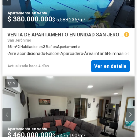
Apartamento
·
en venta
$ 380.000.000
$ 5.588.235/m²
VENTA DE APARTAMENTO EN UNIDAD SAN JERONIMO
San Jerónimo
68
m²
2
Habitaciones
2
Baños
Apartamento
·
Aire acondicionado
·
Balcón
·
Aparcadero
·
Área infantil
·
Gimnasio
·
Coci
Ver en detalle
Actualizado hace 4 días
1
/
19
Apartamento
·
en venta
$ 460.000.000
$ 5.476.190/m²