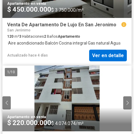
Apartamento
·
en venta
$ 450.000.000
$ 3.750.000/m²
Venta De Apartamento De Lujo En San Jeronimo
San Jerónimo
120
m²
3
Habitaciones
2
Baños
Apartamento
·
Aire acondicionado
·
Balcón
·
Cocina integral
·
Gas natural
·
Agua
Ver en detalle
Actualizado hace 4 días
1
/
10
Apartamento
·
en venta
$ 220.000.000
$ 4.074.074/m²