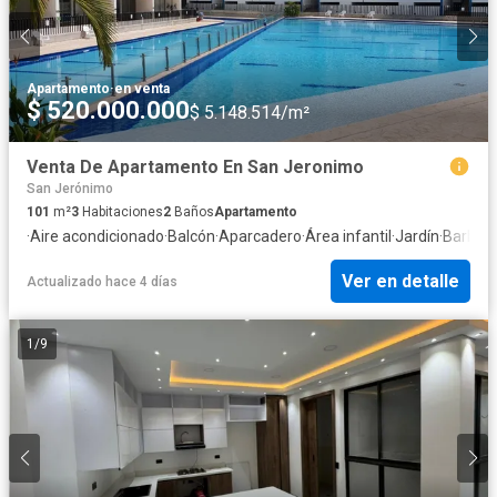
Apartamento
·
en venta
$ 520.000.000
$ 5.148.514/m²
Venta De Apartamento En San Jeronimo
San Jerónimo
101
m²
3
Habitaciones
2
Baños
Apartamento
·
Aire acondicionado
·
Balcón
·
Aparcadero
·
Área infantil
·
Jardín
·
Barbec
Ver en detalle
Actualizado hace 4 días
1
/
9