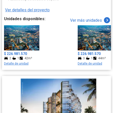
cerca de importantes vías de acceso y comercios, como el
Centro Comercial la Estación.
Ver detalles del proyecto
Unidades disponibles:
Ver más unidades
$ 226.981.570
$ 226.981.570
2
1
42m²
3
1
44m²
Detalle de unidad
Detalle de unidad