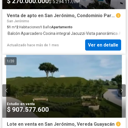
$ 270.000.000
$ 5.294.117/m²
Venta de apto en San Jerónimo, Condominio Paraíso del Sol, rentas cortas
San Jerónimo
51
m²
2
Habitaciones
1
Baño
Apartamento
·
Balcón
·
Aparcadero
·
Cocina integral
·
Jacuzzi
·
Vista panorámica
·
Agu
Ver en detalle
Actualizado hace más de 1 mes
1
/
20
Estudio
·
en venta
$ 907.577.600
Lote en venta en San Jerónimo, Vereda Guayacán