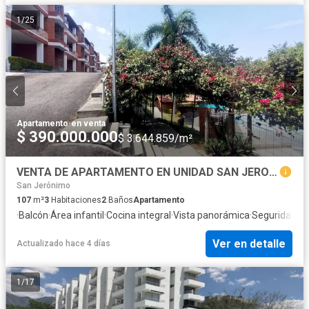
1
/
25
Apartamento
·
en venta
$ 390.000.000
$ 3.644.859/m²
VENTA DE APARTAMENTO EN UNIDAD SAN JERONIMO
San Jerónimo
107
m²
3
Habitaciones
2
Baños
Apartamento
·
Balcón
·
Área infantil
·
Cocina integral
·
Vista panorámica
·
Seguridad pr
Ver en detalle
Actualizado hace 4 días
1
/
17