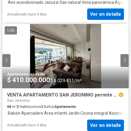
·
Aire acondicionado
·
Jacuzzi
·
Gas natural
·
Vista panorámica
·
Agua
Ver en detalle
Actualizado hace 4 días
1
/
26
Apartamento
·
en venta
$ 410.000.000
$ 6.029.411/m²
VENTA APARTAMENTO SAN JERONIMO permite alquiler por plataforma
San Jerónimo
68
m²
2
Habitaciones
2
Baños
Apartamento
·
Balcón
·
Aparcadero
·
Área infantil
·
Jardín
·
Cocina integral
·
Ascensor
·
V
Ver en detalle
Actualizado hace 4 días