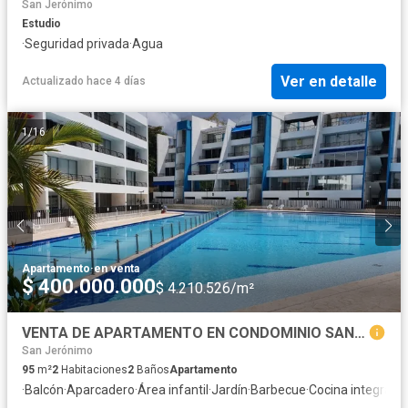
San Jerónimo
Estudio
·
Seguridad privada
·
Agua
Ver en detalle
Actualizado hace 4 días
1
/
16
Apartamento
·
en venta
$ 400.000.000
$ 4.210.526/m²
VENTA DE APARTAMENTO EN CONDOMINIO SAN JERONIMO
San Jerónimo
95
m²
2
Habitaciones
2
Baños
Apartamento
·
Balcón
·
Aparcadero
·
Área infantil
·
Jardín
·
Barbecue
·
Cocina integral
·
J