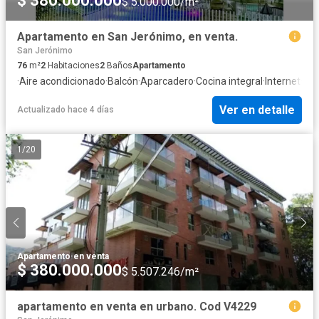
$ 380.000.000
$ 5.000.000/m²
Apartamento en San Jerónimo, en venta.
San Jerónimo
76
m²
2
Habitaciones
2
Baños
Apartamento
·
Aire acondicionado
·
Balcón
·
Aparcadero
·
Cocina integral
·
Internet
·
Jac
Ver en detalle
Actualizado hace 4 días
1
/
20
Apartamento
·
en venta
$ 380.000.000
$ 5.507.246/m²
apartamento en venta en urbano. Cod V4229