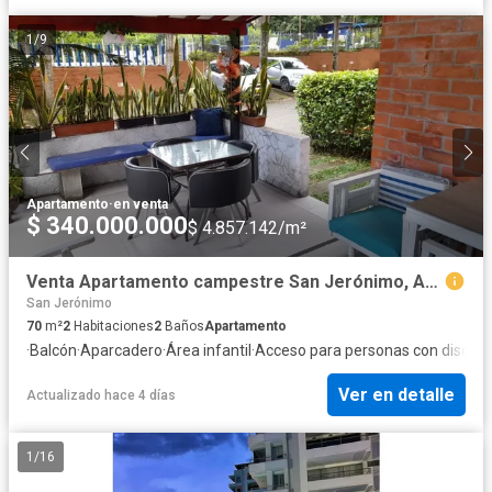
1
/
9
Apartamento
·
en venta
$ 340.000.000
$ 4.857.142/m²
Venta Apartamento campestre San Jerónimo, Antioquia
San Jerónimo
70
m²
2
Habitaciones
2
Baños
Apartamento
·
Balcón
·
Aparcadero
·
Área infantil
·
Acceso para personas con discap
Ver en detalle
Actualizado hace 4 días
1
/
16