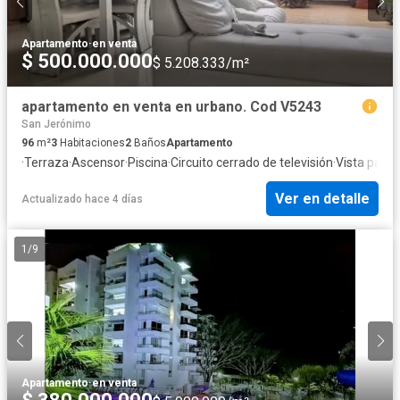
Apartamento
·
en venta
$ 500.000.000
$ 5.208.333/m²
apartamento en venta en urbano. Cod V5243
San Jerónimo
96
m²
3
Habitaciones
2
Baños
Apartamento
·
Terraza
·
Ascensor
·
Piscina
·
Circuito cerrado de televisión
·
Vista pano
Ver en detalle
Actualizado hace 4 días
1
/
9
Apartamento
·
en venta