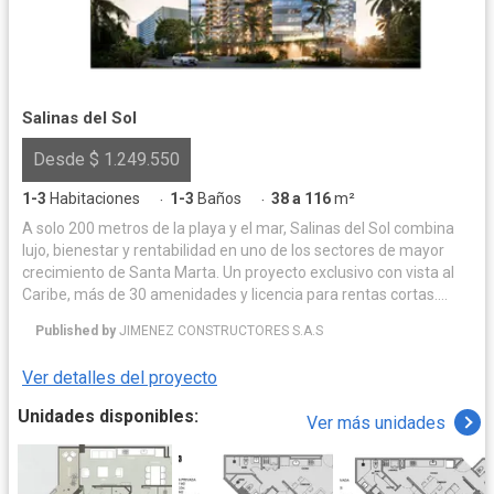
Salinas del Sol
Desde $ 1.249.550
1-3
Habitaciones
1-3
Baños
38 a 116
m²
·
·
A solo 200 metros de la playa y el mar, Salinas del Sol combina
lujo, bienestar y rentabilidad en uno de los sectores de mayor
crecimiento de Santa Marta. Un proyecto exclusivo con vista al
Caribe, más de 30 amenidades y licencia para rentas cortas.
Suites y apartamentos con espectacular vista al mar, diseñados
Published by
JIMENEZ CONSTRUCTORES S.A.S
para disfrutar, descansar y generar rentabilidad.
Ver detalles del proyecto
Unidades disponibles:
Ver más unidades