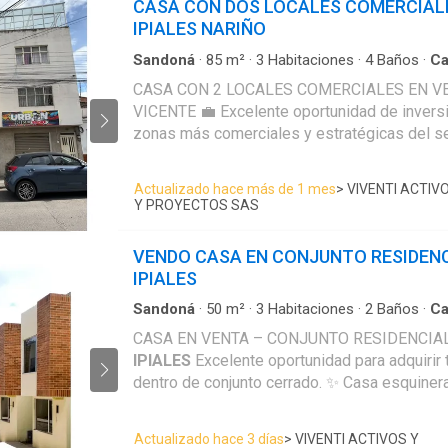
CASA CON DOS LOCALES COMERCIAL
Una excelente opción para vivir o invertir en 
IPIALES NARIÑO
valorización. 📲 Más información y visitas: Edificio Torre
Empresarial – Oficina 607 📞 315 218 6---- – 3
Sandoná
·
85
m²
·
3
Habitaciones
·
4
Baños
·
Ca
Electricidad
·
Cocina amoblada
·
Vista panorámi
Viventi Activos y Proyectos Tu nuevo hogar 
CASA CON 2 LOCALES COMERCIALES EN V
buena decisión.
VICENTE 💼 Excelente oportunidad de inversión en una de las
zonas más comerciales y estratégicas del sector. Primer 
locales comerciales independientes ubicado
principal, Cada local cuenta con cocina y baño priva
Actualizado hace más de 1 mes
> VIVENTI ACTIV
piso: Amplia sala comedor, cocina, Baño socia
Y PROYECTOS SAS
principal de gran tamaño con balcón. Tercer piso: 2 habitaciones
amplias, baño, zona de lavandería, terraza. Cuarto piso: Terraza
VENDO CASA EN CONJUNTO RESIDENC
amplia completamente cubierta con marquesi
IPIALES
lavandería adicional. Ubicada en el Barrio San Vicente, en una zona
de alta afluencia comercial y excelente valorización. I
Sandoná
·
50
m²
·
3
Habitaciones
·
2
Baños
·
Ca
quienes buscan generar ingresos por arrend
CASA EN VENTA – CONJUNTO RESIDENCIAL
disfrutar de una cómoda vivienda en el mismo 
IPIALES
Excelente oportunidad para adquirir tu vivienda propia
Contáctanos para más información y agenda tu
dentro de conjunto cerrado. ✨ Casa esquinera, ubicada al interior
del conjunto, lo que brinda mayor privacidad 
natural. 🔹 Características:
Actualizado hace 3 días
> VIVENTI ACTIVOS Y