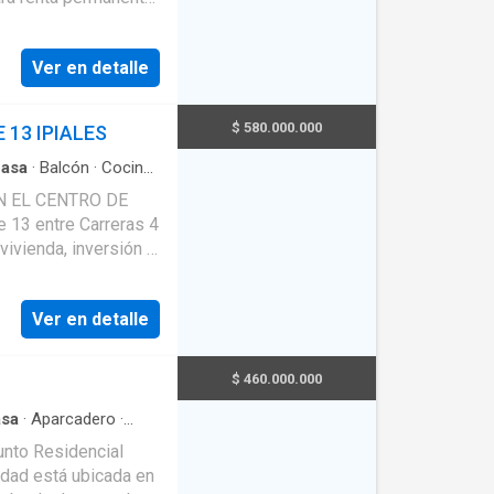
lta demanda. ✨
a. ¡Invierta en una
s independientes
royección comercial!
Ver en detalle
eneficios
de acceso ✔ Entorno
$ 580.000.000
 13 IPIALES
s minutos de
ácil acceso a vías
asa
·
Balcón
·
Cocina
N EL CENTRO DE
iones, • Sala –
: •
 vivienda, inversión o
auxiliar, • Terraza con
bitaciones, hall,
Ver en detalle
ia con zona de
ación. 📞
$ 460.000.000
visita. ¡Haz de esta
sa
·
Aparcadero
·
ural
·
Vista
unto Residencial