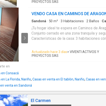
3
PROYECTOS SAS
habitaciones, Sala, comedor, Cocina, Terraza
externo. Entrega en obra gris (ideal para personalizar a tu gusto)
VENDO CASA EN CAMINOS DE ARAGON
💰 Aplica a subsidio de Caja Honor Acepta crédito hipotecario
Ubicación estratégica en
Ipiales
, en un entor
Sandoná
·
50
m²
·
3
Habitaciones
·
2
Baños
·
Ca
·
Seguridad privada
residencial. 📞 Mayor información: 📌 Edificio Torre Empresarial –
¡Tu hogar ideal te espera en Caminos de Aragón 1! Ubi
Oficina 607 📱 Contacto: 315 218 ---- ✨ Haz realidad el sueño de
Conjunto cerrado en una zona tranquila y segu
tu casa propia en un lugar tranquilo y con gra
Características de la casa: 3 habitaciones cómodas y acogedoras.
Espaciosa sala-comedor. Funcional cocina. 1 baño completo y 1
baño social. Zona de lavandería independiente. Ampliación en el
Actualizado hace 3 días
> VIVENTI ACTIVOS Y
segundo piso: terraza lista para disfrutar. 🎉 Amenidades del
PROYECTOS SAS
conjunto: Juegos infantiles. Salón comunal. Cancha de microfútbol.
Vigilancia 24/7 para tu tranquilidad. 💡 Perfecto para familias que
arte en
buscan comodidad, seguridad y diversión en un 
a en Consacá
Contáctanos para más información al 315218
en La Florida, Nariño
,
Casas en venta en El tablón, Nariño
,
Casas en ven
tu visita. ¡No pierdas esta oportunidad
en venta en Sandoná
El Carmen