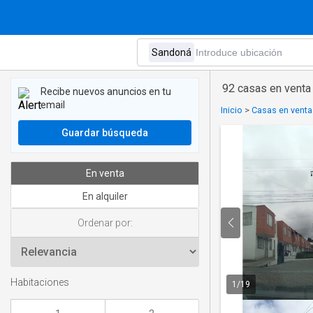
92 casas en venta
Recibe nuevos anuncios en tu
email
Inicio
>
Casas en venta
Guardar búsqueda
En venta
En alquiler
Ordenar por:
Habitaciones
1
/
19