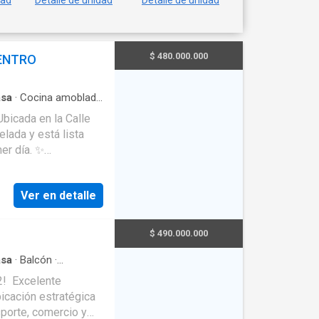
dad
Detalle de unidad
Detalle de unidad
s
ean
$ 480.000.000
CENTRO
to y
sa
·
Cocina amoblada
lada y está lista
r día. ✨
Ver en detalle
$ 490.000.000
sa
·
Balcón
·
sta panorámica
·
Agua
nte
bicación estratégica
nsporte, comercio y