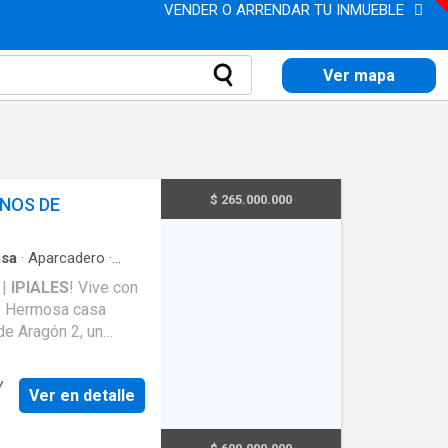
VENDER O ARRENDAR TU INMUEBLE
Ver mapa
$ 265.000.000
NOS DE
sa
·
Aparcadero
·
natural
·
Vista
 |
IPIALES
! Vive con
n. Hermosa casa
de Aragón 2, un
na de juegos
Y
Ver en detalle
ro comunitario
✔ Iglesia ✔ Centros
ntos de comercio