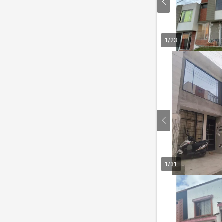
1
/
23
1
/
31