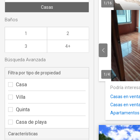
1
/
16
Casas
Baños
1
2
3
4+
Búsqueda Avanzada
Filtra por tipo de propiedad
1
/
4
Casa
Podría interes
Villa
Casas en vent
Casas en venta 
Quinta
Apartamentos 
Casa de playa
Características