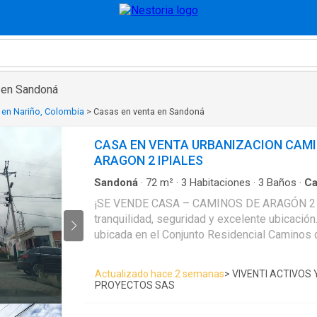
 en Sandoná
 en Nariño, Colombia
>
Casas en venta en Sandoná
CASA EN VENTA URBANIZACION CAMI
ARAGON 2 IPIALES
Sandoná
·
72
m²
·
3
Habitaciones
·
3
Baños
·
Ca
Área infantil
·
Electricidad
·
Cocina integral
·
Gas 
¡SE VENDE CASA – CAMINOS DE ARAGÓN 2
panorámica
·
Seguridad privada
·
Agua
tranquilidad, seguridad y excelente ubicació
ubicada en el Conjunto Residencial Caminos 
entorno ideal para la familia. ✨ Beneficios del conjunto: ✔
Conjunto cerrado ✔ Vigilancia 24 horas ✔ Zo
Actualizado hace 2 semanas
> VIVENTI ACTIVOS 
infantiles ✔ Cancha de básquet ✔ Parqueade
PROYECTOS SAS
Ubicación estratégica: ✔ Cerca de colegios 
comerciales ✔ Restaurantes ✔ Establecimie