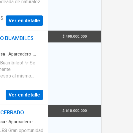
rodeada de naturaleza
OS
Ver en detalle
$ 490.000.000
IO BUAMBILES
es, colegios y vías
sa
·
Aparcadero
·
sta panorámica
·
Agua
Buambiles! ✨ Se
mente
ontáctame al 📞📲
gresos al mismo
presarial oficina
ompleto y patio
Ver en detalle
el primer piso
n baño privado y
$ 610.000.000
 CERRADO
,
so: terraza y zona
sa
·
Aparcadero
·
ca
·
Seguridad privada
LES
Gran oportunidad