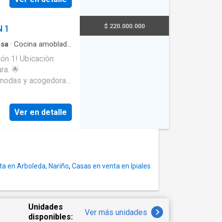
, Parqueadero
$ 220.000.000
 1
no seguro y
sa
·
Cocina amoblada
cación:
ra. 🌟
n proyección.
Ver en detalle
solo lugar. 📞
---- o para agendar
ta en Arboleda, Nariño
,
Casas en venta en Ipiales
Unidades
Ver más unidades
disponibles: