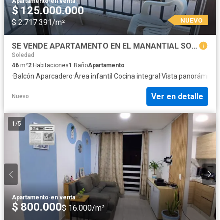
Apartamento
·
en venta
$ 125.000.000
NUEVO
$ 2.717.391/m²
SE VENDE APARTAMENTO EN EL MANANTIAL SOLEDAD ATLANTICO
Soledad
46
m²
2
Habitaciones
1
Baño
Apartamento
·
Balcón
·
Aparcadero
·
Área infantil
·
Cocina integral
·
Vista panorámica
·
Ver en detalle
Nuevo
1
/
5
Apartamento
·
en venta
$ 800.000
$ 16.000/m²