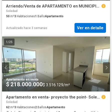
Arriendo/Venta de APARTAMENTO en MUNICIPIO SOLEDAD
Soledad
50
m²
3
Habitaciones
1
Baño
Apartamento
Ver en detalle
Actualizado hace 3 semanas
1
/
25
Apartamento
·
en venta
$ 218.000.000
$ 3.516.129/m²
Apartamento en venta- proyecto the point- Soledad
Soledad
62
m²
3
Habitaciones
2
Baños
Apartamento