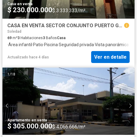
Casa
·
en venta
$ 230.000.000
$ 3.333.333/m²
CASA EN VENTA SECTOR CONJUNTO PUERTO GAITA SOLEDAD - ATLANTICO
Soledad
69
m²
3
Habitaciones
3
Baños
Casa
·
Área infantil
·
Patio
·
Piscina
·
Seguridad privada
·
Vista panorámica
Ver en detalle
Actualizado hace 4 días
1
/
18
Apartamento
·
en venta
$ 305.000.000
$ 4.066.666/m²