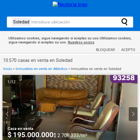
Utilizamos cookies, sigue navegando si aceptas su uso.Utilizamos cookies,
sigue navegando si aceptas su uso.
Nuestros socios
BLOQUEAR
ACEPTO
10.570 casas en venta en Soledad
Inicio
>
Inmuebles en venta en Atlántico
>
Inmuebles en venta en Soledad
1
/
12
Casa
·
en venta
$ 195.000.000
$ 2.708.333/m²