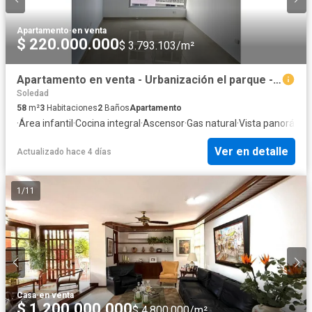
Apartamento
·
en venta
$ 220.000.000
$ 3.793.103/m²
Apartamento en venta - Urbanización el parque - Soledad
Soledad
58
m²
3
Habitaciones
2
Baños
Apartamento
·
Área infantil
·
Cocina integral
·
Ascensor
·
Gas natural
·
Vista panorámic
Ver en detalle
Actualizado hace 4 días
1
/
11
Casa
·
en venta
$ 1.200.000.000
$ 4.800.000/m²