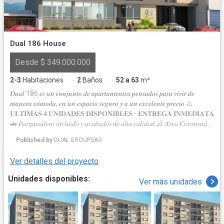
Dual 186 House
Desde $ 349.000.000
2-3
Habitaciones
2
Baños
52 a 63
m²
·
·
𝑫𝒖𝒂𝒍 186 𝒆𝒔 𝒖𝒏 𝒄𝒐𝒏𝒋𝒖𝒏𝒕𝒐 𝒅𝒆 𝒂𝒑𝒂𝒓𝒕𝒂𝒎𝒆𝒏𝒕𝒐𝒔 𝒑𝒆𝒏𝒔𝒂𝒅𝒐𝒔 𝒑𝒂𝒓𝒂 𝒗𝒊𝒗𝒊𝒓 𝒅𝒆
𝒎𝒂𝒏𝒆𝒓𝒂 𝒄𝒐́𝒎𝒐𝒅𝒂, 𝒆𝒏 𝒖𝒏 𝒆𝒔𝒑𝒂𝒄𝒊𝒐 𝒔𝒆𝒈𝒖𝒓𝒐 𝒚 𝒂 𝒖𝒏 𝒆𝒙𝒄𝒆𝒍𝒆𝒏𝒕𝒆 𝒑𝒓𝒆𝒄𝒊𝒐 ⚠️
𝐔𝐋𝐓𝐈𝐌𝐀𝐒 𝟒 𝐔𝐍𝐈𝐃𝐀𝐃𝐄𝐒 𝐃𝐈𝐒𝐏𝐎𝐍𝐈𝐁𝐋𝐄𝐒 - 𝐄𝐍𝐓𝐑𝐄𝐆𝐀 𝐈𝐍𝐌𝐄𝐃𝐈𝐀𝐓𝐀
🚗 𝑃𝑎𝑟𝑞𝑢𝑒𝑎𝑑𝑒𝑟𝑜 𝑖𝑛𝑐𝑙𝑢𝑖𝑑𝑜 𝑦 𝑎𝑐𝑎𝑏𝑎𝑑𝑜𝑠 𝑑𝑒 𝑎𝑙𝑡𝑎 𝑐𝑎𝑙𝑖𝑑𝑎𝑑 📐 𝐴́𝑟𝑒𝑎 𝐶𝑜𝑛𝑠𝑡𝑟𝑢𝑖𝑑𝑎
𝑑𝑒𝑠𝑑𝑒 51𝐦² 𝐡𝐚𝐬𝐭𝐚 63𝐦². 💲 𝑃𝑟𝑒𝑐𝑖𝑜 𝑑𝑒 𝑟𝑒𝑓𝑒𝑟𝑒𝑛𝑐𝑖𝑎 𝑑𝑒𝑠𝑑𝑒: $ 𝟑𝟒𝟗.𝟎𝟎𝟎.𝟎𝟎𝟎
Published by
DUAL GROUPSAS
📌 𝑈𝑏𝑖𝑐𝑎𝑐𝑖𝑜́𝑛 𝑑𝑒𝑙 𝑝𝑟𝑜𝑦𝑒𝑐𝑡𝑜: 𝐶𝑎𝑙𝑙𝑒 𝟏𝟖𝟔 # 𝟕-𝟔𝟗 📆 𝐹𝘦𝑐𝘩𝑎 𝑝𝘢𝑟𝘢 𝘭𝑎 𝑐𝘶𝑜𝘵𝑎
𝑖𝘯𝑖𝘤𝑖𝘢𝑙: 𝟑 𝐦𝐞𝐬𝐞𝐬 Es un proyecto de vivienda, estrato 3, el cual
Ver detalles del proyecto
cuenta con zonas verdes como la Reserva ecológica Parque de
los Andes, cajeros automáticos, muy cerca al club deportivo
Unidades disponibles:
Ver más unidades
Equidad, amplia zona comercial en el sector (minimercados,
droguerías, papelerías, salones de belleza, lavanderías), zonas
escolares, jardines infantiles, iglesias, parques. ✅ Centro
Comerciales: Centro Comercial Santa Fe, Centro Comercial
Panama, Centro Comercial Plaza Norte, Centro Comercial