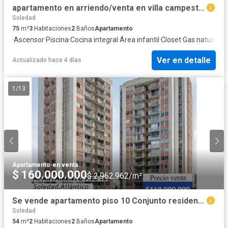
apartamento en arriendo/venta en villa campestre. Cod V101596
Soledad
75
m²
3
Habitaciones
2
Baños
Apartamento
·
Ascensor
·
Piscina
·
Cocina integral
·
Área infantil
·
Closet
·
Gas natural
Ver en detalle
Actualizado hace 4 días
1
/
13
Apartamento
·
en venta
$ 160.000.000
$ 2.962.962/m²
Se vende apartamento piso 10 Conjunto residencial mas house
Soledad
54
m²
2
Habitaciones
2
Baños
Apartamento