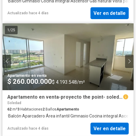
·
Balcón
·
Gimnasio
·
Cocina integral
·
Ascensor
·
Gas natural
·
Vista panor
Ver en detalle
Actualizado hace 4 días
1
/
25
Apartamento
·
en venta
$ 260.000.000
$ 4.193.548/m²
Apartamento en venta-proyecto the point- soledad
Soledad
62
m²
3
Habitaciones
2
Baños
Apartamento
·
Balcón
·
Aparcadero
·
Área infantil
·
Gimnasio
·
Cocina integral
·
Ascenso
Ver en detalle
Actualizado hace 4 días