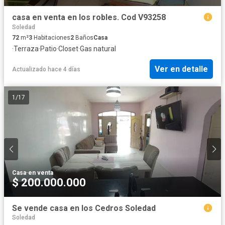
casa en venta en los robles. Cod V93258
Soledad
72
m²
3
Habitaciones
2
Baños
Casa
·
Terraza
·
Patio
·
Closet
·
Gas natural
Ver en detalle
Actualizado hace 4 días
1
/
17
Casa
·
en venta
$ 200.000.000
Se vende casa en los Cedros Soledad
Soledad