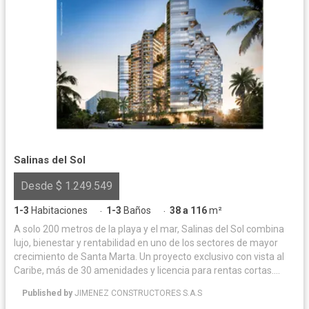
Salinas del Sol
Desde $ 1.249.549
1-3
Habitaciones
1-3
Baños
38 a 116
m²
·
·
A solo 200 metros de la playa y el mar, Salinas del Sol combina
lujo, bienestar y rentabilidad en uno de los sectores de mayor
crecimiento de Santa Marta. Un proyecto exclusivo con vista al
Caribe, más de 30 amenidades y licencia para rentas cortas.
Suites y apartamentos con espectacular vista al mar, diseñados
Published by
JIMENEZ CONSTRUCTORES S.A.S
para disfrutar, descansar y generar rentabilidad.