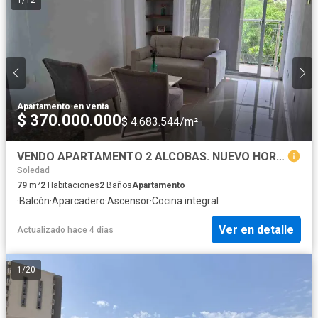
Apartamento
·
en venta
$ 370.000.000
$ 4.683.544/m²
VENDO APARTAMENTO 2 ALCOBAS. NUEVO HORIZONTE
Soledad
79
m²
2
Habitaciones
2
Baños
Apartamento
·
Balcón
·
Aparcadero
·
Ascensor
·
Cocina integral
Ver en detalle
Actualizado hace 4 días
1
/
20