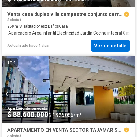
Venta casa duplex villa campestre conjunto cerrado BDElM
Soledad
250
m²
3
Habitaciones
2
Baños
Casa
·
Aparcadero
·
Área infantil
·
Electricidad
·
Jardín
·
Cocina integral
·
Gas nat
Ver en detalle
Actualizado hace 4 días
1
/
14
Apartamento
·
en venta
$ 88.600.000
$ 1.926.086/m²
APARTAMENTO EN VENTA SECTOR TAJAMAR SOLEDAD
Soledad