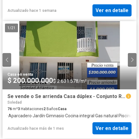
Ver en detalle
Actualizado hace 1 semana
1
/
21
Casa
·
en venta
$ 200.000.000
$ 2.631.578/m²
Se vende o Se arrienda Casa dúplex - Conjunto Residencial Villa Linda
Soledad
76
m²
3
Habitaciones
2
Baños
Casa
·
Aparcadero
·
Jardín
·
Gimnasio
·
Cocina integral
·
Gas natural
·
Piscina
·
Pa
Ver en detalle
Actualizado hace más de 1 mes