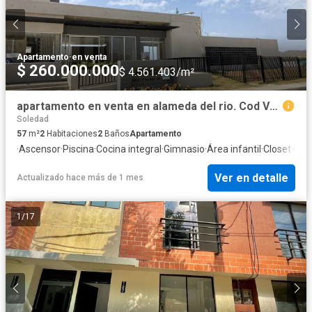
Apartamento
·
en venta
$ 260.000.000
$ 4.561.403/m²
apartamento en venta en alameda del rio. Cod V107783
Soledad
57
m²
2
Habitaciones
2
Baños
Apartamento
·
Ascensor
·
Piscina
·
Cocina integral
·
Gimnasio
·
Área infantil
·
Closet
·
Gas 
Ver en detalle
Actualizado hace más de 1 mes
1
/
17