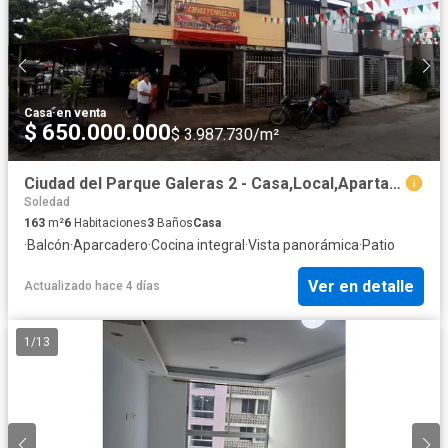
Casa
·
en venta
$ 650.000.000
$ 3.987.730/m²
Ciudad del Parque Galeras 2 - Casa,Local,Apartamento - Atlantico
Soledad
163
m²
6
Habitaciones
3
Baños
Casa
·
Balcón
·
Aparcadero
·
Cocina integral
·
Vista panorámica
·
Patio
Ver en detalle
Actualizado hace 4 días
1
/
13