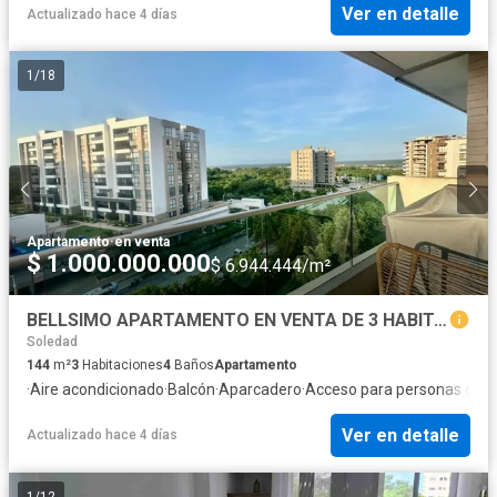
Ver en detalle
Actualizado hace 4 días
1
/
18
Apartamento
·
en venta
$ 1.000.000.000
$ 6.944.444/m²
BELLSIMO APARTAMENTO EN VENTA DE 3 HABITACIONES POR BUENAVISTA
Soledad
144
m²
3
Habitaciones
4
Baños
Apartamento
·
Aire acondicionado
·
Balcón
·
Aparcadero
·
Acceso para personas con 
Ver en detalle
Actualizado hace 4 días
1
/
12