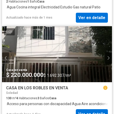
2
Habitaciones
1
Baño
Casa
·
Agua
·
Cocina integral
·
Electricidad
·
Estudio
·
Gas natural
·
Patio
Ver en detalle
Actualizado hace más de 1 mes
1
/
21
Casa
·
en venta
$ 220.000.000
$ 1.692.307/m²
CASA EN LOS ROBLES EN VENTA
Soledad
130
m²
4
Habitaciones
3
Baños
Casa
·
Acceso para personas con discapacidad
·
Agua
·
Aire acondicionado
·