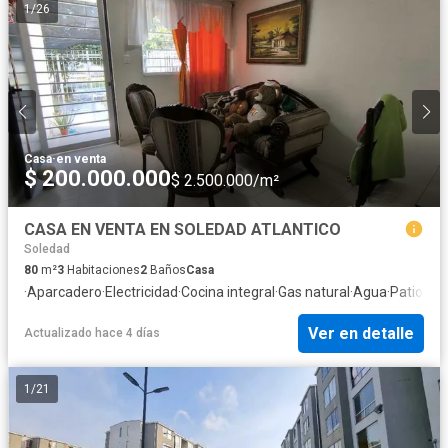
1
/
26
Casa
·
en venta
$ 200.000.000
$ 2.500.000/m²
CASA EN VENTA EN SOLEDAD ATLANTICO
Soledad
80
m²
3
Habitaciones
2
Baños
Casa
·
Aparcadero
·
Electricidad
·
Cocina integral
·
Gas natural
·
Agua
·
Patio
Ver en detalle
Actualizado hace 4 días
1
/
21