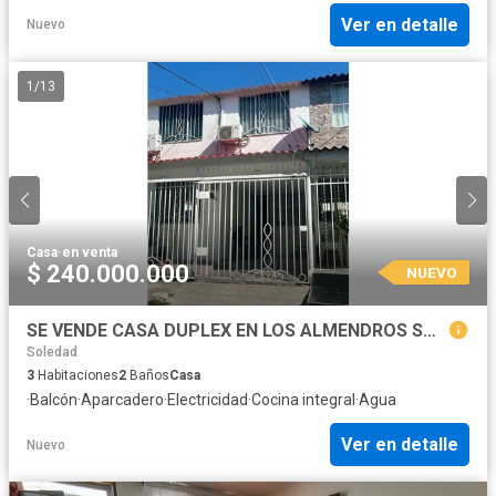
Ver en detalle
Nuevo
1
/
13
Casa
·
en venta
$ 240.000.000
NUEVO
SE VENDE CASA DUPLEX EN LOS ALMENDROS SOLEDAD ATLNTICO
Soledad
3
Habitaciones
2
Baños
Casa
·
Balcón
·
Aparcadero
·
Electricidad
·
Cocina integral
·
Agua
Ver en detalle
Nuevo