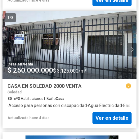
Ver en detalle
Actualizado hace 4 días
1
/
8
Casa
·
en venta
$ 250.000.000
$ 3.125.000/m²
CASA EN SOLEDAD 2000 VENTA
Soledad
80
m²
3
Habitaciones
1
Baño
Casa
·
Acceso para personas con discapacidad
·
Agua
·
Electricidad
·
Gas nat
Ver en detalle
Actualizado hace 4 días