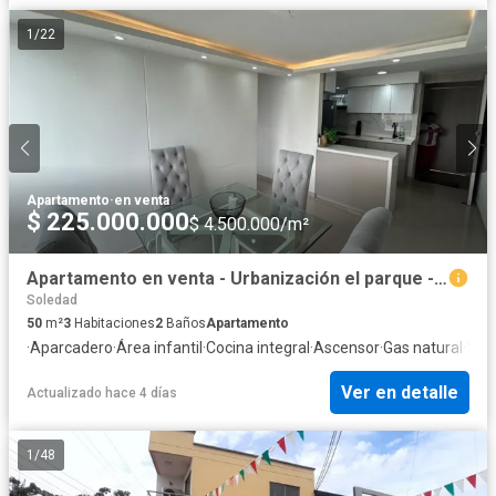
1
/
22
Apartamento
·
en venta
$ 225.000.000
$ 4.500.000/m²
Apartamento en venta - Urbanización el parque - Soledad
Soledad
50
m²
3
Habitaciones
2
Baños
Apartamento
·
Aparcadero
·
Área infantil
·
Cocina integral
·
Ascensor
·
Gas natural
·
Vis
Ver en detalle
Actualizado hace 4 días
1
/
48