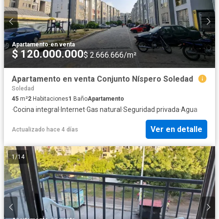
Apartamento
·
en venta
$ 120.000.000
$ 2.666.666/m²
Apartamento en venta Conjunto Níspero Soledad
Soledad
45
m²
2
Habitaciones
1
Baño
Apartamento
·
Cocina integral
·
Internet
·
Gas natural
·
Seguridad privada
·
Agua
Ver en detalle
Actualizado hace 4 días
1
/
14