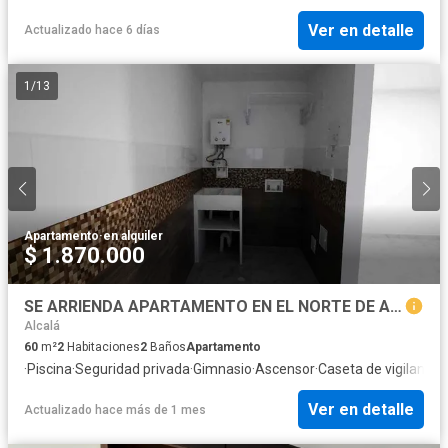
Ver en detalle
Actualizado hace 6 días
1
/
13
Apartamento
·
en alquiler
$ 1.870.000
SE ARRIENDA APARTAMENTO EN EL NORTE DE ARMENIA
Alcalá
60
m²
2
Habitaciones
2
Baños
Apartamento
·
Piscina
·
Seguridad privada
·
Gimnasio
·
Ascensor
·
Caseta de vigilancia
·
Ver en detalle
Actualizado hace más de 1 mes