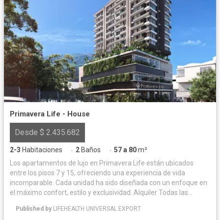
Primavera Life - House
Desde $ 2.435.682
2-3
Habitaciones
2
Baños
57 a 80
m²
·
·
Los apartamentos de lujo en Primavera Life están ubicados
entre los pisos 7 y 15, ofreciendo una experiencia de vida
incomparable. Cada unidad ha sido diseñada con un enfoque en
el máximo confort, estilo y exclusividad. Alquiler Todas las
unidades inmobiliarias (locales, oficinas, apartamentos,
Published by
LIFEHEALTH UNIVERSAL EXPORT
parqueaderos y cuartos útiles) estarán disponibles para alquiler,