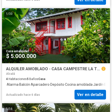
1
/
33
Casa
·
en alquiler
$ 5.000.000
ALQUILER AMOBLADO - CASA CAMPESTRE LA TEBAIDA
Alcalá
4
Habitaciones
5
Baños
Casa
·
Alarma
·
Balcón
·
Aparcadero
·
Depósito
·
Cocina amoblada
·
Jardín
·
Barb
Ver en detalle
Actualizado hace 6 días
1
/
16