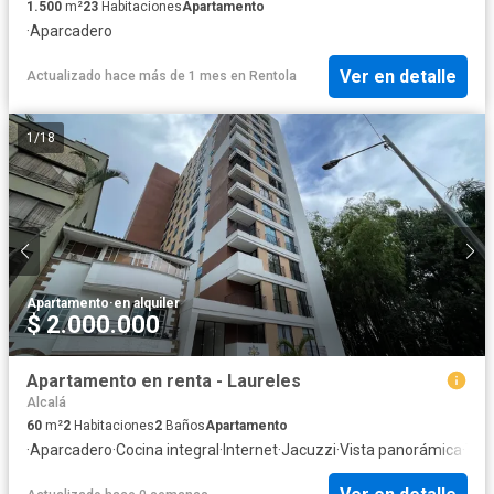
1.500
m²
23
Habitaciones
Apartamento
·
Aparcadero
Ver en detalle
Actualizado hace más de 1 mes
en
Rentola
1
/
18
Apartamento
·
en alquiler
$ 2.000.000
Apartamento en renta - Laureles
Alcalá
60
m²
2
Habitaciones
2
Baños
Apartamento
·
Aparcadero
·
Cocina integral
·
Internet
·
Jacuzzi
·
Vista panorámica
·
Ter