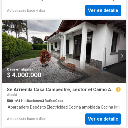
Ver en detalle
Actualizado hace 4 días
1
/
22
Casa
·
en alquiler
$ 4.000.000
Se Arrienda Casa Campestre, sector el Caimo Armenia
Alcalá
500
m²
4
Habitaciones
3
Baños
Casa
·
Aparcadero
·
Depósito
·
Electricidad
·
Cocina amoblada
·
Cocina integral
Ver en detalle
Actualizado hace 4 días