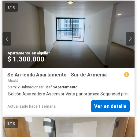
1
/
10
Apartamento
·
en alquiler
$ 1.300.000
Se Arrienda Apartamento - Sur de Armenia
Alcalá
53
m²
2
Habitaciones
1
Baño
Apartamento
·
Balcón
·
Aparcadero
·
Ascensor
·
Vista panorámica
·
Seguridad privada
Ver en detalle
Actualizado hace 1 semana
1
/
10