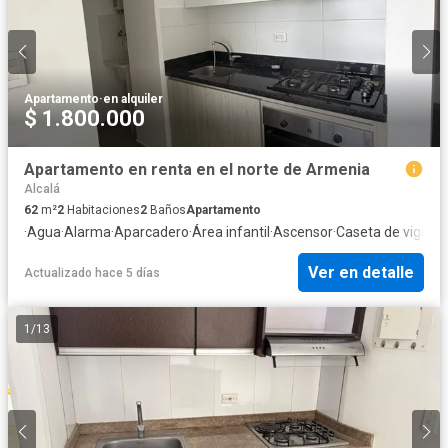
Apartamento
·
en alquiler
$ 1.800.000
Apartamento en renta en el norte de Armenia
Alcalá
62
m²
2
Habitaciones
2
Baños
Apartamento
·
Agua
·
Alarma
·
Aparcadero
·
Área infantil
·
Ascensor
·
Caseta de vigilan
Ver en detalle
Actualizado hace 5 días
1
/
13