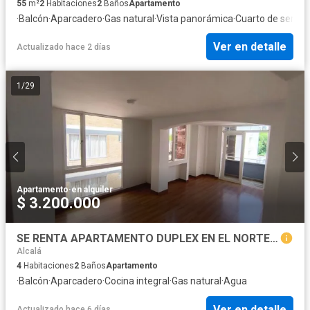
55
m²
2
Habitaciones
2
Baños
Apartamento
·
Balcón
·
Aparcadero
·
Gas natural
·
Vista panorámica
·
Cuarto de servici
Ver en detalle
Actualizado hace 2 días
1
/
29
Apartamento
·
en alquiler
$ 3.200.000
SE RENTA APARTAMENTO DUPLEX EN EL NORTE - SECTOR PROFESIONALES
Alcalá
4
Habitaciones
2
Baños
Apartamento
·
Balcón
·
Aparcadero
·
Cocina integral
·
Gas natural
·
Agua
Ver en detalle
Actualizado hace 6 días