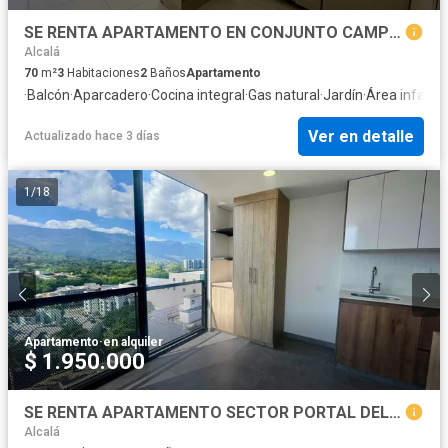
SE RENTA APARTAMENTO EN CONJUNTO CAMPESTRE - VERDE ENCANTO SUR
Alcalá
70
m²
3
Habitaciones
2
Baños
Apartamento
·
Balcón
·
Aparcadero
·
Cocina integral
·
Gas natural
·
Jardín
·
Área infantil
·
Ver en detalle
Actualizado hace 3 días
1
/
18
Apartamento
·
en alquiler
$ 1.950.000
SE RENTA APARTAMENTO SECTOR PORTAL DEL QUINDÍO
Alcalá