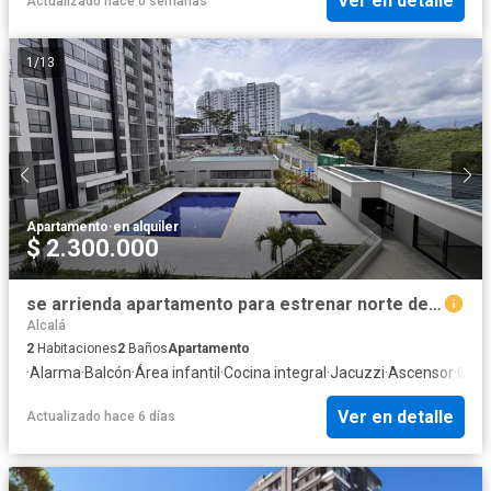
Ver en detalle
Actualizado hace 0 semanas
1
/
13
Apartamento
·
en alquiler
$ 2.300.000
se arrienda apartamento para estrenar norte de armenia
Alcalá
2
Habitaciones
2
Baños
Apartamento
·
Alarma
·
Balcón
·
Área infantil
·
Cocina integral
·
Jacuzzi
·
Ascensor
·
Gas 
Ver en detalle
Actualizado hace 6 días