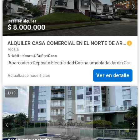
Casa
·
en alquiler
$ 8.000.000
ALQUILER CASA COMERCIAL EN EL NORTE DE ARMENIA
Alcalá
3
Habitaciones
4
Baños
Casa
·
Aparcadero
·
Depósito
·
Electricidad
·
Cocina amoblada
·
Jardín
·
Cocina i
Ver en detalle
Actualizado hace 6 días
1
/
13
Apartamento
·
en alquiler