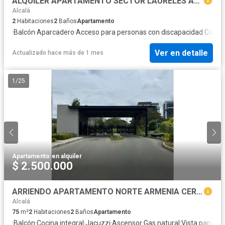
ALQUILER APARTAMENTO SECTOR LAURELES ARMENIA
Alcalá
2
Habitaciones
2
Baños
Apartamento
·
Balcón
·
Aparcadero
·
Acceso para personas con discapacidad
·
Cocina
Ver en detalle
Actualizado hace más de 1 mes
1
/
25
Apartamento
·
en alquiler
$ 2.500.000
ARRIENDO APARTAMENTO NORTE ARMENIA CERCA CLINICAS
Alcalá
75
m²
2
Habitaciones
2
Baños
Apartamento
·
Balcón
·
Cocina integral
·
Jacuzzi
·
Ascensor
·
Gas natural
·
Vista panorá