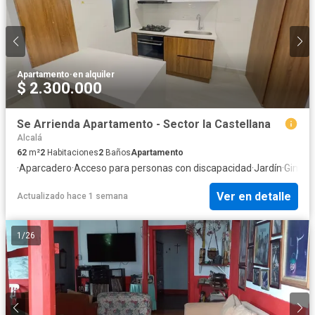
Apartamento
·
en alquiler
$ 2.300.000
Se Arrienda Apartamento - Sector la Castellana
Alcalá
62
m²
2
Habitaciones
2
Baños
Apartamento
·
Aparcadero
·
Acceso para personas con discapacidad
·
Jardín
·
Gimna
Ver en detalle
Actualizado hace 1 semana
1
/
26