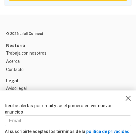
© 2026 Lifull Connect
Nestoria
Trabaja con nosotros
Acerca
Contacto
Legal
Aviso legal
Política de Privacidad
Política de Cookies
Recibe alertas por email y sé el primero en ver nuevos
anuncios
Ayuda
Preguntas
Al suscribirte aceptas los términos de la
política de privacidad
Nuestros Partners