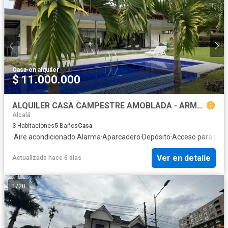
Casa
·
en alquiler
$ 11.000.000
ALQUILER CASA CAMPESTRE AMOBLADA - ARMENIA
Alcalá
3
Habitaciones
5
Baños
Casa
·
Aire acondicionado
·
Alarma
·
Aparcadero
·
Depósito
·
Acceso para pers
Ver en detalle
Actualizado hace 6 días
1
/
20