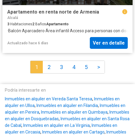
Apartamento en renta norte de Armenia
Alcalá
3
Habitaciones
2
Baños
Apartamento
·
Balcón
·
Aparcadero
·
Área infantil
·
Acceso para personas con discap
Ver en detalle
Actualizado hace 6 días
1
2
3
4
5
>
Podría interesarte en
Inmuebles en alquiler en Vereda Santa Teresa
,
Inmuebles en
alquiler en Ulloa
,
Inmuebles en alquiler en Filandia
,
Inmuebles en
alquiler en Pereira
,
Inmuebles en alquiler en Quimbaya
,
Inmuebles
en alquiler en Dosquebradas
,
Inmuebles en alquiler en Santa Rosa
de Cabal
,
Inmuebles en alquiler en La Virginia
,
Inmuebles en
alquiler en Circasia
,
Inmuebles en alquiler en Cartago
,
Inmuebles