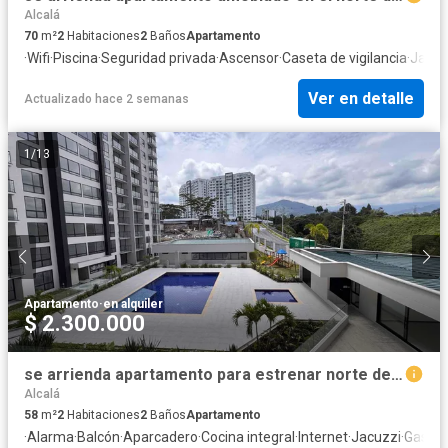
Alcalá
70
m²
2
Habitaciones
2
Baños
Apartamento
·
Wifi
·
Piscina
·
Seguridad privada
·
Ascensor
·
Caseta de vigilancia
·
Jardí
Ver en detalle
Actualizado hace 2 semanas
1
/
13
Apartamento
·
en alquiler
$ 2.300.000
se arrienda apartamento para estrenar norte de armenia
Alcalá
58
m²
2
Habitaciones
2
Baños
Apartamento
·
Alarma
·
Balcón
·
Aparcadero
·
Cocina integral
·
Internet
·
Jacuzzi
·
Gas na