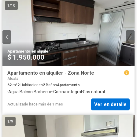
1
/
10
Apartamento
·
en alquiler
$ 1.950.000
Apartamento en alquiler - Zona Norte
Alcalá
62
m²
2
Habitaciones
2
Baños
Apartamento
·
Agua
·
Balcón
·
Barbecue
·
Cocina integral
·
Gas natural
Ver en detalle
Actualizado hace más de 1 mes
1
/
9