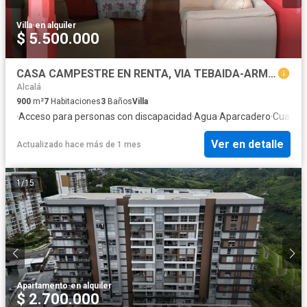
Villa
·
en alquiler
$ 5.500.000
CASA CAMPESTRE EN RENTA, VIA TEBAIDA-ARMENIA, QUINDIO
Alcalá
900
m²
7
Habitaciones
3
Baños
Villa
·
Acceso para personas con discapacidad
·
Agua
·
Aparcadero
·
Cuarto 
Ver en detalle
Actualizado hace más de 1 mes
1
/
15
Apartamento
·
en alquiler
$ 2.700.000