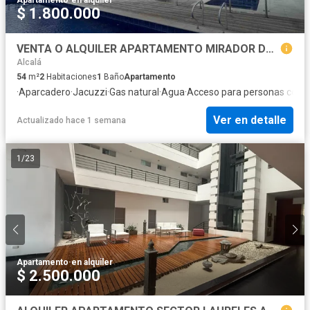
$ 1.800.000
VENTA O ALQUILER APARTAMENTO MIRADOR DE LOS OCOBOS ARMENIA QUINDÍO
Alcalá
54
m²
2
Habitaciones
1
Baño
Apartamento
·
Aparcadero
·
Jacuzzi
·
Gas natural
·
Agua
·
Acceso para personas con d
Ver en detalle
Actualizado hace 1 semana
1
/
23
Apartamento
·
en alquiler
$ 2.500.000