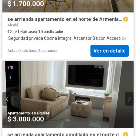
$ 1.700.000
se arrienda apartamento en el norte de Armenia ( la castellana )
Alcalá
40
m²
1
Habitación
1
Baño
Estudio
·
Seguridad privada
·
Cocina integral
·
Ascensor
·
Balcón
·
Acceso para pe
Ver en detalle
Actualizado hace 2 semanas
1
/
8
Apartamento
·
en alquiler
$ 3.000.000
se arrienda apartamento amoblado en el norte de Armenia