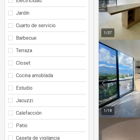
Electricidad
Jardín
Cuarto de servicio
1
/
37
Barbecue
Terraza
Closet
Cocina amoblada
Estudio
Jacuzzi
1
/
18
Calefacción
Patio
Caseta de vigilancia