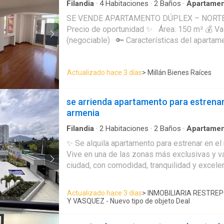
Bienes Raíces Donde tus sueños encuentran 
Filandia
·
4
Habitaciones
·
2
Baños
·
Apartame
Aparcadero
·
Cocina integral
·
Gas natural
·
Agu
SE VENDE APARTAMENTO DÚPLEX – NORTE 
Precio de oportunidad ✨ Área: 150 m² 💰 Valor: $550.000.000
(negociable) 🔑 Características del apartamento: 4
habitaciones 🚿 3 baños 🛋 Sala – comedor amplia Cocina
funcional 🧺 Patio de ropas 🌿 Balcón 🌄 Terraza con hermosa
Actualizado hace 3 días
> Millán Bienes Raíces
vista Apartamento dúplex Ubicación 10/10 – Norte de Armenia
Cerca a clínicas 🛒 Supermercados y farmacias Restaurantes 🚌
Fácil acceso a transporte público Edificio con acceso
se arrienda apartamento para estrenar
inteligente, seguridad y comodidad para tu día a día.
armenia
Filandia
·
2
Habitaciones
·
2
Baños
·
Apartame
Área infantil
·
Cocina integral
·
Jacuzzi
·
Ascens
✨ Se alquila apartamento para estrenar en el
panorámica
·
Cuarto de servicio
·
Piscina
Vive en una de las zonas más exclusivas y va
ciudad, con comodidad, tranquilidad y excelen
Características del apartamento: * 2 habitaciones * 2 baños *
Sala – comedor * Cocina integral * Balcón * P
Actualizado hace 3 días
> INMOBILIARIA RESTRE
Parqueadero privado 🚗 🌟 Zonas sociales del conjunto: * Piscina
Y VASQUEZ - Nuevo tipo de objeto Deal
* Juegos infantiles * Salón social 💰 Canon de arrendamiento:
$2.300.000 Ubicado en el norte de Armenia, cerca de todo lo que