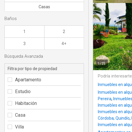
Casas
Baños
1
2
3
4+
Búsqueda Avanzada
1
/
25
Filtra por tipo de propiedad
Podría interesart
Apartamento
Inmuebles en alqui
Estudio
Inmuebles en alqu
Pereira
,
Inmuebles
Habitación
Inmuebles en alqui
Inmuebles en alqu
Casa
Córdoba, Quindío
,
Inmuebles en alqu
Villa