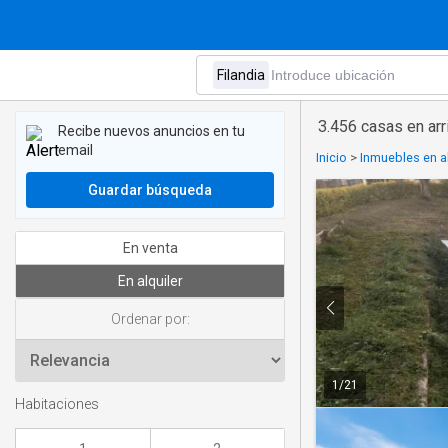
3.456 casas en arr
Recibe nuevos anuncios en tu
email
Inicio
>
Inmuebles en al
Guardar búsqueda
En venta
En alquiler
Ordenar por:
1
/
21
Habitaciones