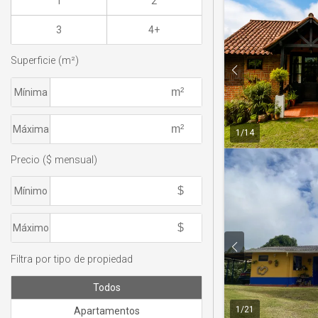
1
2
3
4+
Superficie (m²)
Mínima
Máxima
1
/
14
Precio ($ mensual)
Mínimo
Máximo
Filtra por tipo de propiedad
Todos
1
/
21
Apartamentos