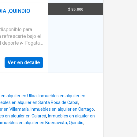
d y la protección que
 a rutas de
$ 85.000
IA ,QUINDIO
tunidad de vivir en
les opciones para
y todas las
ibre. Un lugar
hora para más
re puro y conexión
disponible para
ón: 4
 refrescarte bajo el
al deporte🔥 Fogata
nfantil para los
Ver en detalle
a de billar para
seo básicos y una
en alquiler en Ulloa
,
Inmuebles en alquiler en
l 15 min de
ebles en alquiler en Santa Rosa de Cabal
,
er en Villamaría
,
Inmuebles en alquiler en Cartago
,
s en alquiler en Calarcá
,
Inmuebles en alquiler en
nmuebles en alquiler en Buenavista, Quindío
,