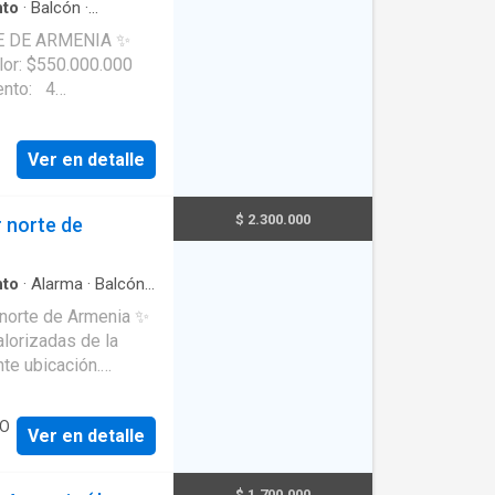
su hogar.
nto
·
Balcón
·
a
DE ARMENIA ✨
Ver en detalle
$ 2.300.000
 norte de
 📲 Ideal
para vivir o invertir en una de las mejores zonas de la ciudad.
nto
·
Alarma
·
Balcón
·
or
·
Gas natural
·
Vista
 norte de Armenia ✨
lorizadas de la
te ubicación.
atio de ropas *
PO
Ver en detalle
$ 1.700.000