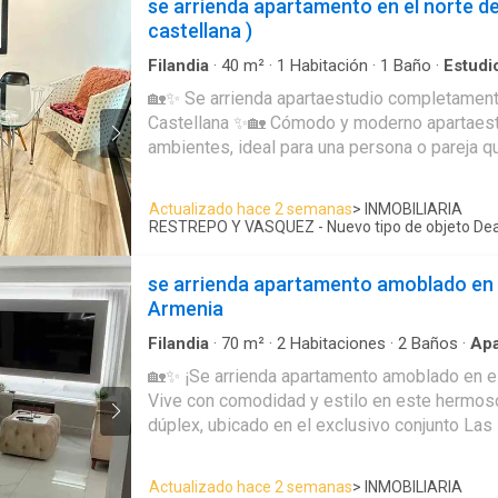
se arrienda apartamento en el norte de
necesitas. 📲 Contáctanos y agenda tu vis
castellana )
Filandia
·
40
m²
·
1
Habitación
·
1
Baño
·
Estudi
Cocina integral
·
Ascensor
·
Balcón
·
Acceso par
🏡✨ Se arrienda apartaestudio completamen
discapacidad
·
Área infantil
·
Vigilante
·
Closet
Castellana ✨🏡 Cómodo y moderno apartaestudio de dos
ambientes, ideal para una persona o pareja q
excelente ubicación en el norte de Armenia. 🔹 Distribución: 🛏️
Habitación independiente 🛋️ Sala comedor 🍽️
Actualizado hace 2 semanas
> INMOBILIARIA
Zona de lavado 📍 Ubicado en el sector La Castellana, cerca de
RESTREPO Y VASQUEZ - Nuevo tipo de objeto Dea
supermercados, transporte público, restaura
comerciales. 💰 Canon de arrendamiento: $1.700.000 📲
se arrienda apartamento amoblado en 
¡Contáctanos y agenda tu visita! En Restrep
Armenia
Inmobiliaria te ayudamos a encontrar el espaci
3116461885-3325818677
Filandia
·
70
m²
·
2
Habitaciones
·
2
Baños
·
Ap
Piscina
·
Seguridad privada
·
Ascensor
·
Caseta d
🏡✨ ¡Se arrienda apartamento amoblado en el
Acceso para personas con discapacidad
·
Vigil
Vive con comodidad y estilo en este hermos
Agua
·
Vista panorámica
·
Gas natural
·
Cocina i
dúplex, ubicado en el exclusivo conjunto Las
piso, ideal para quienes buscan confort y un
ubicación. ✨ Características: 🛏️ 2 habitaciones 🚿 2 baños 🛋️
Actualizado hace 2 semanas
> INMOBILIARIA