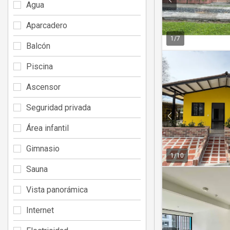
Agua
Aparcadero
1
/
7
Balcón
Piscina
Ascensor
Seguridad privada
Área infantil
Gimnasio
1
/
10
Sauna
Vista panorámica
Internet