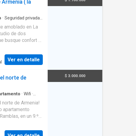
 Armenia ( la
ita hoy mismo.
o
·
Seguridad privada
·
a personas con
te amoblado en La
ue busque confort y
 Cocina integral 🧺
Ver en detalle
l
ntes y zonas
$ 3.000.000
el norte de
o & Vásquez
o ideal para vivir. ✨
artamento
·
Wifi
·
e vigilancia
·
Jardín
·
 norte de Armenia!
ante
·
Área infantil
·
o apartamento
ntegral
·
Aparcadero
 Ramblas, en un 9.º
a excelente
Ver en detalle