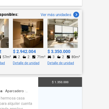
mocionante
sponibles:
Ver más unidades
2
$ 2.942.004
$ 3.350.000
57m²
2
2
71m²
3
2
80m²
idad
Detalle de unidad
Detalle de unidad
$ 1.350.000
sa
·
Aparcadero
·
a hermosa casa
para alquiler cuenta
brinda amplios