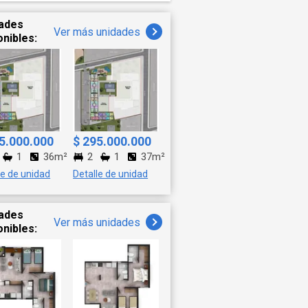
al
gios y
ades
Ver más unidades
antes y
onibles:
as un
cuentra
en
stre y
an
5.000.000
$ 295.000.000
verdes.
1
36m²
2
1
37m²
anchas
le de unidad
Detalle de unidad
ener un
ades
as estas
Ver más unidades
onibles:
es de
una