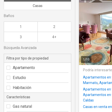
Casas
Baños
1
2
3
4+
Búsqueda Avanzada
Filtra por tipo de propiedad
1
/
10
Apartamento
Podría interesart
Estudio
Apartamentos en v
Marmato
,
Apartam
Habitación
Apartamentos en 
Apartamentos en 
Características
Caldas
Gas natural
Casas en venta en