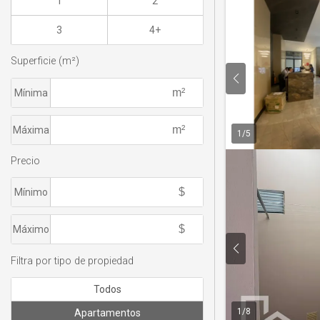
1
2
3
4+
Superficie (m²)
Mínima
Máxima
1
/
5
Precio
Mínimo
Máximo
Filtra por tipo de propiedad
Todos
1
/
8
Apartamentos