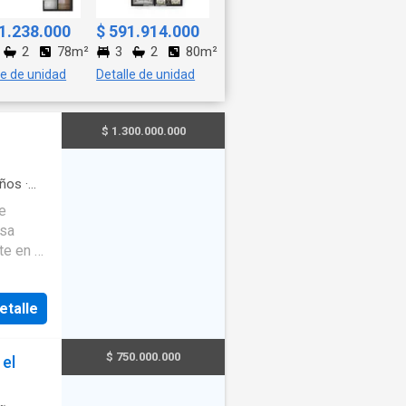
1.238.000
$ 591.914.000
2
78m²
3
2
80m²
le de unidad
Detalle de unidad
$ 1.300.000.000
ños
·
ara
e
io
·
osa
l
·
e en el
mento
rados,
etalle
pacios
$ 750.000.000
el
a de tu