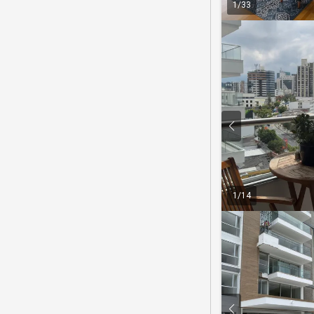
1
/
33
1
/
14