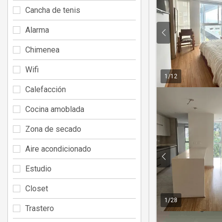
Cancha de tenis
Alarma
Chimenea
Wifi
1
/
12
Calefacción
Cocina amoblada
Zona de secado
Aire acondicionado
Estudio
Closet
1
/
28
Trastero