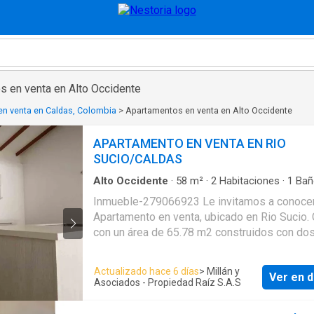
s en venta en Alto Occidente
n venta en Caldas, Colombia
>
Apartamentos en venta en Alto Occidente
APARTAMENTO EN VENTA EN RIO
SUCIO/CALDAS
Alto Occidente
·
58
m²
·
2
Habitaciones
·
1
Bañ
Apartamento
·
Balcón
·
Terraza
Inmueble-279066923 Le invitamos a conoce
Apartamento en venta, ubicado en Rio Sucio.
con un área de 65.78 m2 construidos con do
alcobas, dos closets, un baño completo con d
en vidrio templado, Sala comedor, cocina se
Actualizado hace 6 días
> Millán y
Ver en d
integral, área de ropas, balcón, terraza, pisos
Asociados - Propiedad Raíz S.A.S
cerámica, iluminación natural, iluminación LED
house, cielos estilo cúpula. Contáctenos para