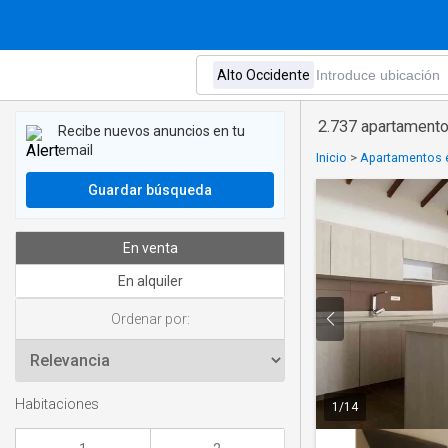
2.737 apartamento
Recibe nuevos anuncios en tu
email
Inicio
>
Apartamentos e
Guardar búsqueda
En venta
En alquiler
Ordenar por:
Habitaciones
1
/
14