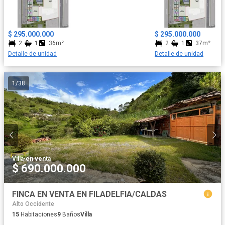
vivienda propia en el norte de Bogotá.
$ 295.000.000
$ 295.000.000
2
1
36m²
2
1
37m²
Detalle de unidad
Detalle de unidad
1
/
38
Villa
·
en venta
$ 690.000.000
FINCA EN VENTA EN FILADELFIA/CALDAS
Alto Occidente
15
Habitaciones
9
Baños
Villa