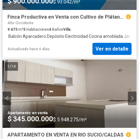
$ 900.000.000
$ 93.042/m²
Finca Productiva en Venta con Cultivo de Plátano en Hojas Anchas Q
Alto Occidente
9.673
m²
5
Habitaciones
4
Baños
Villa
·
Balcón
·
Aparcadero
·
Depósito
·
Electricidad
·
Cocina amoblada
·
Jardín
·
Ver en detalle
Actualizado hace 6 días
1
/
14
Apartamento
·
en venta
$ 345.000.000
$ 5.948.275/m²
APARTAMENTO EN VENTA EN RIO SUCIO/CALDAS