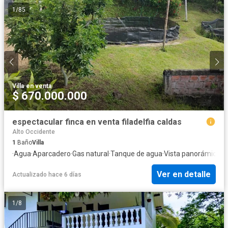
1
/
85
Villa
·
en venta
$ 670.000.000
espectacular finca en venta filadelfia caldas
Alto Occidente
1
Baño
Villa
·
Agua
·
Aparcadero
·
Gas natural
·
Tanque de agua
·
Vista panorámica
Ver en detalle
Actualizado hace 6 días
1
/
8