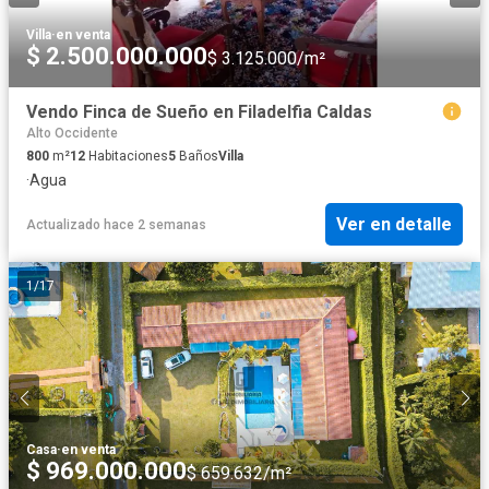
Villa
·
en venta
$ 2.500.000.000
$ 3.125.000/m²
Vendo Finca de Sueño en Filadelfia Caldas
Alto Occidente
800
m²
12
Habitaciones
5
Baños
Villa
·
Agua
Ver en detalle
Actualizado hace 2 semanas
1
/
17
Casa
·
en venta
$ 969.000.000
$ 659.632/m²