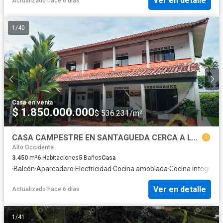
Ver en detalle
Actualizado hace 6 días
1
/
40
Casa
·
en venta
$ 1.850.000.000
$ 536.231/m²
CASA CAMPESTRE EN SANTAGUEDA CERCA A LA CIUDAD DE MANIZALES
Alto Occidente
3.450
m²
6
Habitaciones
5
Baños
Casa
·
Balcón
·
Aparcadero
·
Electricidad
·
Cocina amoblada
·
Cocina integral
·
J
Ver en detalle
Actualizado hace 6 días
1
/
41