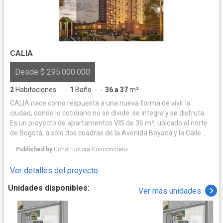
CALIA
Desde $ 295.000.000
2
Habitaciones
1
Baño
36 a 37
m²
·
·
CALIA nace como respuesta a una nueva forma de vivir la
ciudad, donde lo cotidiano no se divide: se integra y se disfruta.
Es un proyecto de apartamentos VIS de 36 m², ubicado al norte
de Bogotá, a solo dos cuadras de la Avenida Boyacá y la Calle
170, en un sector estratégico con excelente conectividad.
Published by
Constructora Conconcreto
Pensado para quienes buscan equilibrio entre trabajo, familia,
bienestar y tiempo personal, CALIA ofrece un entorno que
Ver detalles del proyecto
acompaña el ritmo real de la vida urbana. Más que un espacio
para vivir, CALIA propone una forma de vida donde todo se
Unidades disponibles:
Ver más unidades
conecta de manera natural: ubicación, funcionalidad,
accesibilidad y proyección. Además, cuenta con precio fijo desde
$295 millones, acepta subsidios de vivienda y se convierte en
una oportunidad ideal para quienes desean invertir o adquirir