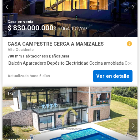
Casa
·
en venta
$ 830.000.000
$ 1.064.102/m²
CASA CAMPESTRE CERCA A MANIZALES
Alto Occidente
780
m²
3
Habitaciones
3
Baños
Casa
·
Balcón
·
Aparcadero
·
Depósito
·
Electricidad
·
Cocina amoblada
·
Cocina 
Ver en detalle
Actualizado hace 6 días
1
/
24