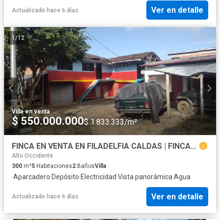
Ver en detalle
Actualizado hace 6 días
1
/
12
Villa
·
en venta
$ 550.000.000
$ 1.833.333/m²
FINCA EN VENTA EN FILADELFIA CALDAS | FINCAS EN VENTA
Alto Occidente
300
m²
5
Habitaciones
2
Baños
Villa
·
Aparcadero
·
Depósito
·
Electricidad
·
Vista panorámica
·
Agua
Ver en detalle
Actualizado hace 6 días