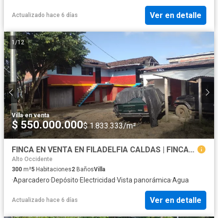
Ver en detalle
Actualizado hace 6 días
1
/
12
Villa
·
en venta
$ 550.000.000
$ 1.833.333/m²
FINCA EN VENTA EN FILADELFIA CALDAS | FINCAS EN VENTA
Alto Occidente
300
m²
5
Habitaciones
2
Baños
Villa
·
Aparcadero
·
Depósito
·
Electricidad
·
Vista panorámica
·
Agua
Ver en detalle
Actualizado hace 6 días