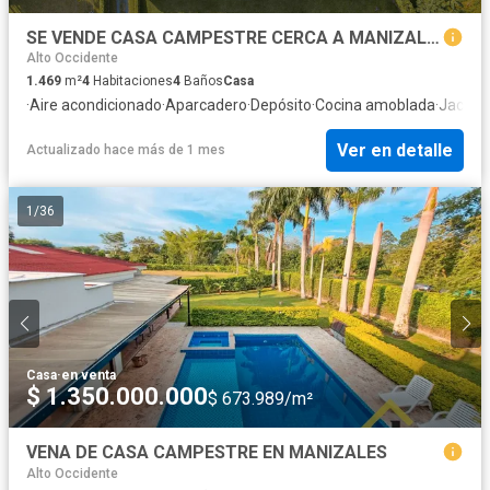
SE VENDE CASA CAMPESTRE CERCA A MANIZALES
Alto Occidente
1.469
m²
4
Habitaciones
4
Baños
Casa
·
Aire acondicionado
·
Aparcadero
·
Depósito
·
Cocina amoblada
·
Jacuzz
Ver en detalle
Actualizado hace más de 1 mes
1
/
36
Casa
·
en venta
$ 1.350.000.000
$ 673.989/m²
VENA DE CASA CAMPESTRE EN MANIZALES
Alto Occidente