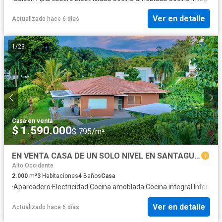
Ver en detalle
Actualizado hace 6 días
1
/
23
Casa
·
en venta
$ 1.590.000
$ 795/m²
EN VENTA CASA DE UN SOLO NIVEL EN SANTAGUEDA
Alto Occidente
2.000
m²
3
Habitaciones
4
Baños
Casa
·
Aparcadero
·
Electricidad
·
Cocina amoblada
·
Cocina integral
·
Internet
·
Ver en detalle
Actualizado hace 6 días