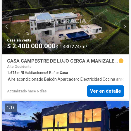
Casa
·
en venta
$ 2.400.000.000
$ 1.430.274/m²
CASA CAMPESTRE DE LUJO CERCA A MANIZALES Y CHINCHINA
Alto Occidente
1.678
m²
5
Habitaciones
6
Baños
Casa
·
Aire acondicionado
·
Balcón
·
Aparcadero
·
Electricidad
·
Cocina amobla
Ver en detalle
Actualizado hace 6 días
1
/
18