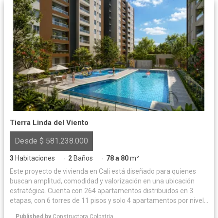
Tierra Linda del Viento
Desde $ 581.238.000
3
Habitaciones
2
Baños
78 a 80
m²
·
·
Este proyecto de vivienda en Cali está diseñado para quienes
buscan amplitud, comodidad y valorización en una ubicación
estratégica. Cuenta con 264 apartamentos distribuidos en 3
etapas, con 6 torres de 11 pisos y solo 4 apartamentos por nivel,
ofreciendo mayor privacidad y exclusividad. Ofrece dos
Published by
Constructora Colpatria