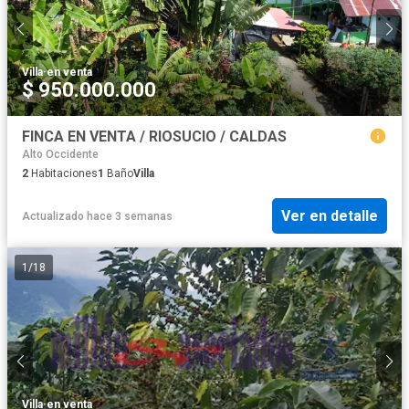
Villa
·
en venta
$ 950.000.000
FINCA EN VENTA / RIOSUCIO / CALDAS
Alto Occidente
2
Habitaciones
1
Baño
Villa
Ver en detalle
Actualizado hace 3 semanas
1
/
18
Villa
·
en venta