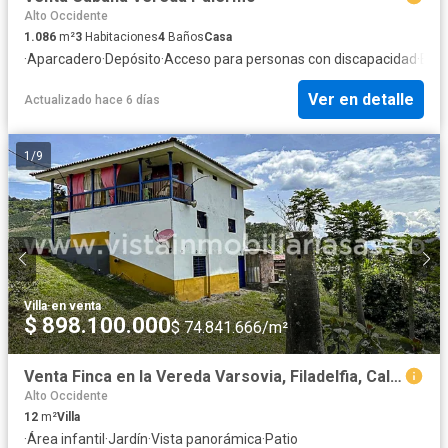
Alto Occidente
1.086
m²
3
Habitaciones
4
Baños
Casa
·
Aparcadero
·
Depósito
·
Acceso para personas con discapacidad
·
Elec
Ver en detalle
Actualizado hace 6 días
1
/
9
Villa
·
en venta
$ 898.100.000
$ 74.841.666/m²
Venta Finca en la Vereda Varsovia, Filadelfia, Caldas
Alto Occidente
12
m²
Villa
·
Área infantil
·
Jardín
·
Vista panorámica
·
Patio