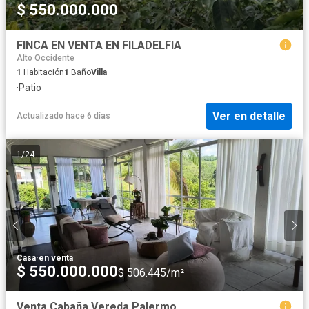
$ 550.000.000
FINCA EN VENTA EN FILADELFIA
Alto Occidente
1
Habitación
1
Baño
Villa
·
Patio
Ver en detalle
Actualizado hace 6 días
1
/
24
Casa
·
en venta
$ 550.000.000
$ 506.445/m²
Venta Cabaña Vereda Palermo