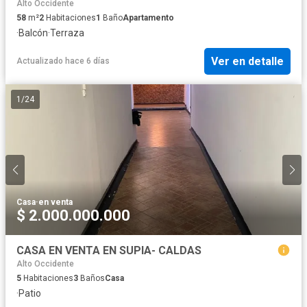
Alto Occidente
58
m²
2
Habitaciones
1
Baño
Apartamento
·
Balcón
·
Terraza
Ver en detalle
Actualizado hace 6 días
1
/
24
Casa
·
en venta
$ 2.000.000.000
CASA EN VENTA EN SUPIA- CALDAS
Alto Occidente
5
Habitaciones
3
Baños
Casa
·
Patio