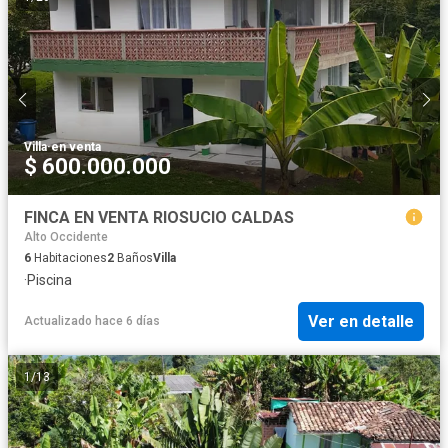
Villa
·
en venta
$ 600.000.000
FINCA EN VENTA RIOSUCIO CALDAS
Alto Occidente
6
Habitaciones
2
Baños
Villa
·
Piscina
Ver en detalle
Actualizado hace 6 días
1
/
13