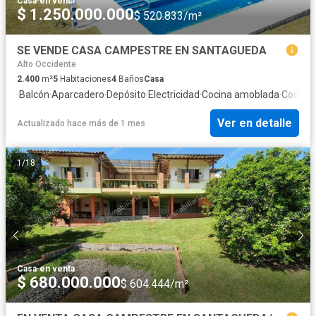
Casa
·
en venta
$ 1.250.000.000
$ 520.833/m²
SE VENDE CASA CAMPESTRE EN SANTAGUEDA
Alto Occidente
2.400
m²
5
Habitaciones
4
Baños
Casa
·
Balcón
·
Aparcadero
·
Depósito
·
Electricidad
·
Cocina amoblada
·
Cocina 
Ver en detalle
Actualizado hace más de 1 mes
1
/
18
Casa
·
en venta
$ 680.000.000
$ 604.444/m²