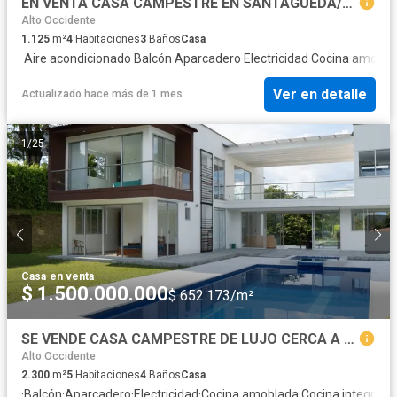
EN VENTA CASA CAMPESTRE EN SANTAGUEDA/LA ROCHELA
Alto Occidente
1.125
m²
4
Habitaciones
3
Baños
Casa
·
Aire acondicionado
·
Balcón
·
Aparcadero
·
Electricidad
·
Cocina amobla
Ver en detalle
Actualizado hace más de 1 mes
1
/
25
Casa
·
en venta
$ 1.500.000.000
$ 652.173/m²
SE VENDE CASA CAMPESTRE DE LUJO CERCA A MANIZALES
Alto Occidente
2.300
m²
5
Habitaciones
4
Baños
Casa
·
Balcón
·
Aparcadero
·
Electricidad
·
Cocina amoblada
·
Cocina integral
·
J