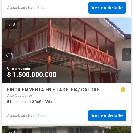
Ver en detalle
Actualizado hace 6 días
1
/
18
Villa
·
en venta
$ 1.500.000.000
FINCA EN VENTA EN FILADELFIA/ CALDAS
Alto Occidente
5
Habitaciones
2
Baños
Villa
Ver en detalle
Actualizado hace 6 días
1
/
20