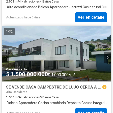
2.003
m²
4
Habitaciones
4
Baños
Casa
·
Aire acondicionado
·
Balcón
·
Aparcadero
·
Jacuzzi
·
Gas natural
·
Cuarto 
Ver en detalle
Actualizado hace 5 días
1
/
32
Casa
·
en venta
$ 1.500.000.000
$ 1.000.000/m²
SE VENDE CASA CAMPESTRE DE LUJO CERCA A MANIZALEs
Alto Occidente
1.500
m²
6
Habitaciones
5
Baños
Casa
·
Balcón
·
Aparcadero
·
Cocina amoblada
·
Depósito
·
Cocina integral
·
Jac