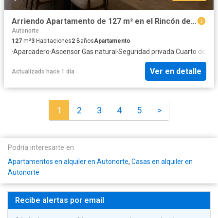
Arriendo Apartamento de 127 m² en el Rincón del Chicó
Autonorte
127
m²
3
Habitaciones
2
Baños
Apartamento
·
Aparcadero
·
Ascensor
·
Gas natural
·
Seguridad privada
·
Cuarto de ser
Ver en detalle
Actualizado hace 1 día
1
2
3
4
5
>
Podría interesarte en
Apartamentos en alquiler en Autonorte
,
Casas en alquiler en
Autonorte
Recibe alertas por email