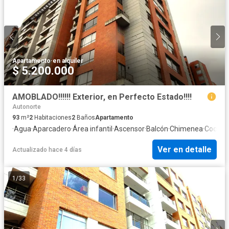
Apartamento
·
en alquiler
$ 5.200.000
AMOBLADO!!!!!! Exterior, en Perfecto Estado!!!!
Autonorte
93
m²
2
Habitaciones
2
Baños
Apartamento
·
Agua
·
Aparcadero
·
Área infantil
·
Ascensor
·
Balcón
·
Chimenea
·
Cocina 
Ver en detalle
Actualizado hace 4 días
1
/
33