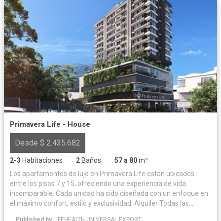
Primavera Life - House
Desde $ 2.435.682
2-3
Habitaciones
2
Baños
57 a 80
m²
·
·
Los apartamentos de lujo en Primavera Life están ubicados
entre los pisos 7 y 15, ofreciendo una experiencia de vida
incomparable. Cada unidad ha sido diseñada con un enfoque en
el máximo confort, estilo y exclusividad. Alquiler Todas las
unidades inmobiliarias (locales, oficinas, apartamentos,
Published by
LIFEHEALTH UNIVERSAL EXPORT