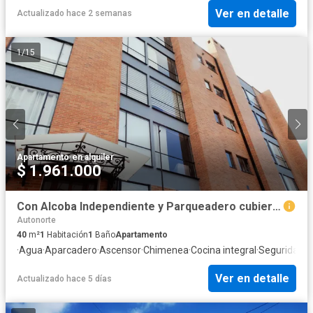
Ver en detalle
Actualizado hace 2 semanas
1
/
15
Apartamento
·
en alquiler
$ 1.961.000
Con Alcoba Independiente y Parqueadero cubierto
Autonorte
40
m²
1
Habitación
1
Baño
Apartamento
·
Agua
·
Aparcadero
·
Ascensor
·
Chimenea
·
Cocina integral
·
Seguridad p
Ver en detalle
Actualizado hace 5 días