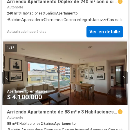
Arriendo Apartamento Dúplex de 240 m² con o sin muebles en El Nogal
Autonorte
240
m²
3
Habitaciones
3
Baños
Apartamento
·
Balcón
·
Aparcadero
·
Chimenea
·
Cocina integral
·
Jacuzzi
·
Gas natural
·
Ver en detalle
Actualizado hace 5 días
1
/
16
Apartamento
·
en alquiler
$ 4.100.000
Arriendo Apartamento de 88 m² y 3 Habitaciones sobre Calle 142
Autonorte
88
m²
3
Habitaciones
2
Baños
Apartamento
·
Balcón
·
Aparcadero
·
Gimnasio
·
Cocina integral
·
Ascensor
·
Gas natural
·