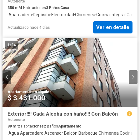
Autonorte
350
m²
4
Habitaciones
3
Baños
Casa
·
Aparcadero
·
Depósito
·
Electricidad
·
Chimenea
·
Cocina integral
·
Gas na
Ver en detalle
Actualizado hace 4 días
1
/
24
Apartamento
·
en alquiler
$ 3.431.000
Exterior!!!! Cada Alcoba con baño!!!! Con Balcón
Autonorte
89
m²
2
Habitaciones
2
Baños
Apartamento
·
Agua
·
Aparcadero
·
Ascensor
·
Balcón
·
Barbecue
·
Chimenea
·
Cocina int