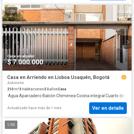
1
/
20
Casa
·
en alquiler
$ 7.000.000
Casa en Arriendo en Lisboa Usaquén, Bogotá
Autonorte
210
m²
3
Habitaciones
3
Baños
Casa
·
Agua
·
Aparcadero
·
Balcón
·
Chimenea
·
Cocina integral
·
Cuarto de servi
Ver en detalle
Actualizado hace más de 1 mes
1
/
35