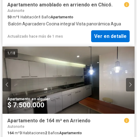
Apartamento amoblado en arriendo en Chicó.
Autonorte
50
m²
1
Habitación
1
Baño
Apartamento
·
Balcón
·
Aparcadero
·
Cocina integral
·
Vista panorámica
·
Agua
Ver en detalle
Actualizado hace más de 1 mes
1
/
18
Apartamento
·
en alquiler
$ 7.500.000
Apartamento de 164 m² en Arriendo
Autonorte
164
m²
3
Habitaciones
2
Baños
Apartamento