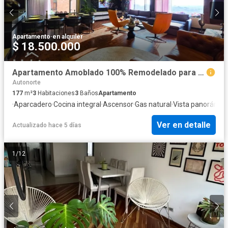
Apartamento
·
en alquiler
$ 18.500.000
Apartamento Amoblado 100% Remodelado para estrenar de 177m²
Autonorte
177
m²
3
Habitaciones
3
Baños
Apartamento
·
Aparcadero
·
Cocina integral
·
Ascensor
·
Gas natural
·
Vista panorámic
Ver en detalle
Actualizado hace 5 días
1
/
12