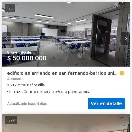
1
/
8
Villa
·
en alquiler
$ 50.000.000
edificio en arriendo en san fernando-barrios unidos. Cod A137
Autonorte
1.217
m²
18
Baños
Villa
·
Terraza
·
Cuarto de servicio
·
Vista panorámica
Ver en detalle
Actualizado hace 4 días
1
/
29