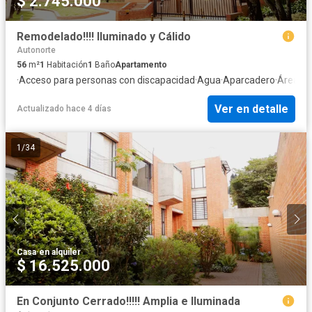
$ 2.745.000
Remodelado!!!! Iluminado y Cálido
Autonorte
56
m²
1
Habitación
1
Baño
Apartamento
·
Acceso para personas con discapacidad
·
Agua
·
Aparcadero
·
Área inf
Ver en detalle
Actualizado hace 4 días
1
/
34
Casa
·
en alquiler
$ 16.525.000
En Conjunto Cerrado!!!!! Amplia e Iluminada