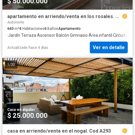
$ 50.000.000
apartamento en arriendo/venta en los rosales. Cod A331
Autonorte
640
m²
4
Habitaciones
6
Baños
Apartamento
·
Jardín
·
Terraza
·
Ascensor
·
Balcón
·
Gimnasio
·
Área infantil
·
Circuito cer
Ver en detalle
Actualizado hace 4 días
1
/
30
Casa
·
en alquiler
$ 25.000.000
casa en arriendo/venta en el nogal. Cod A293