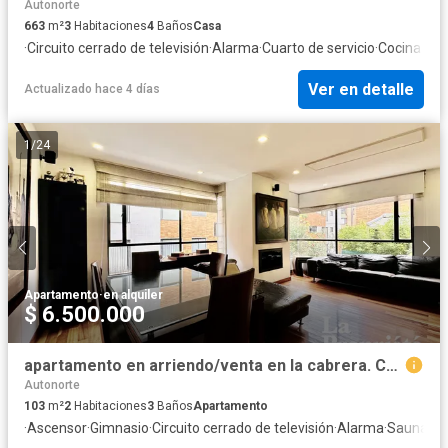
Autonorte
663
m²
3
Habitaciones
4
Baños
Casa
·
Circuito cerrado de televisión
·
Alarma
·
Cuarto de servicio
·
Cocina am
Ver en detalle
Actualizado hace 4 días
1
/
24
Apartamento
·
en alquiler
$ 6.500.000
apartamento en arriendo/venta en la cabrera. Cod A299
Autonorte
103
m²
2
Habitaciones
3
Baños
Apartamento
·
Ascensor
·
Gimnasio
·
Circuito cerrado de televisión
·
Alarma
·
Sauna