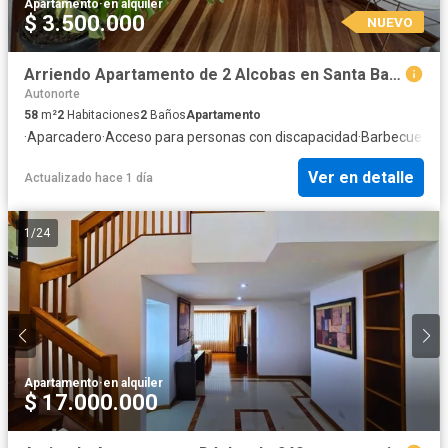
Apartamento
·
en alquiler
$ 3.500.000
NUEVO
Arriendo Apartamento de 2 Alcobas en Santa Barbara
Autonorte
58
m²
2
Habitaciones
2
Baños
Apartamento
·
Aparcadero
·
Acceso para personas con discapacidad
·
Barbecue
·
Coc
Ver en detalle
Actualizado hace 1 día
1
/
24
Apartamento
·
en alquiler
$ 17.000.000