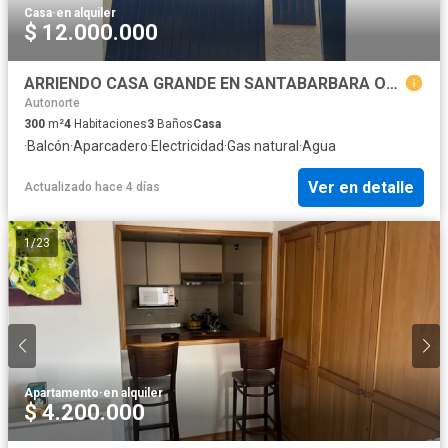
Casa
·
en alquiler
$ 12.000.000
ARRIENDO CASA GRANDE EN SANTABARBARA ORIENTAL CARRERA 4° BOGOTA COL
Autonorte
300
m²
4
Habitaciones
3
Baños
Casa
·
Balcón
·
Aparcadero
·
Electricidad
·
Gas natural
·
Agua
Ver en detalle
Actualizado hace 4 días
1
/
23
Apartamento
·
en alquiler
$ 4.200.000