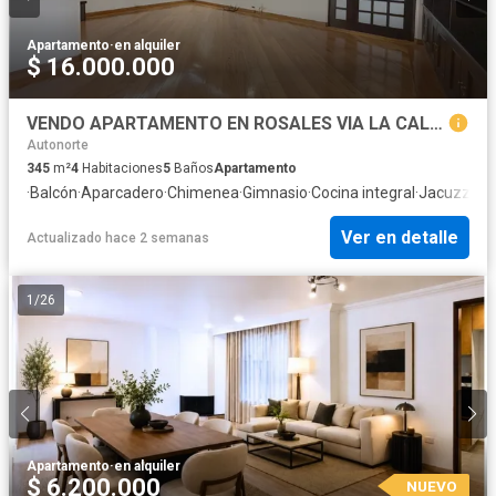
Apartamento
·
en alquiler
$ 16.000.000
VENDO APARTAMENTO EN ROSALES VIA LA CALERA
Autonorte
345
m²
4
Habitaciones
5
Baños
Apartamento
·
Balcón
·
Aparcadero
·
Chimenea
·
Gimnasio
·
Cocina integral
·
Jacuzzi
·
As
Ver en detalle
Actualizado hace 2 semanas
1
/
26
Apartamento
·
en alquiler
$ 6.200.000
NUEVO