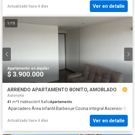
Ver en detalle
Actualizado hace 4 días
1
/
15
Apartamento
·
en alquiler
$ 3.900.000
ARRIENDO APARTAMENTO BONITO, AMOBLADO
Autonorte
41
m²
1
Habitación
1
Baño
Apartamento
·
Aparcadero
·
Área infantil
·
Barbecue
·
Cocina integral
·
Ascensor
·
Gas n
Ver en detalle
Actualizado hace 4 días