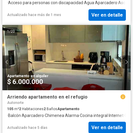
·
Acceso para personas con discapacidad
·
Agua
·
Aparcadero
·
Ascens
Ver en detalle
Actualizado hace más de 1 mes
1
/
20
Apartamento
·
en alquiler
$ 6.000.000
Arriendo apartamento en el refugio
Autonorte
105
m²
2
Habitaciones
2
Baños
Apartamento
·
Balcón
·
Aparcadero
·
Chimenea
·
Alarma
·
Cocina integral
·
Internet
·
Gas 
Ver en detalle
Actualizado hace 5 días