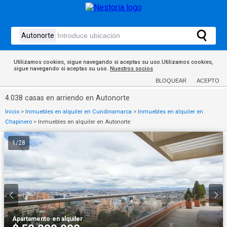
Utilizamos cookies, sigue navegando si aceptas su uso.Utilizamos cookies,
sigue navegando si aceptas su uso.
Nuestros socios
BLOQUEAR
ACEPTO
4.038 casas en arriendo en Autonorte
Inicio
>
Inmuebles en alquiler en Cundinamarca
>
Inmuebles en alquiler en
Chapinero
>
Inmuebles en alquiler en Autonorte
1
/
28
Apartamento
·
en alquiler