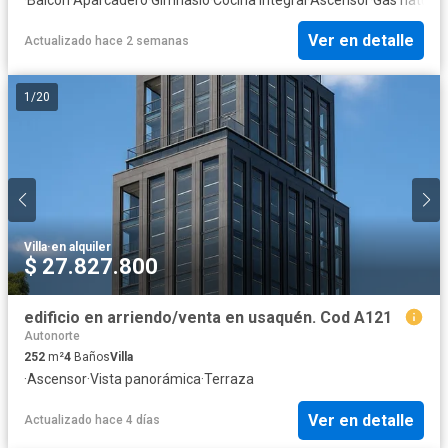
Ver en detalle
Actualizado hace 2 semanas
1
/
20
Villa
·
en alquiler
$ 27.827.800
edificio en arriendo/venta en usaquén. Cod A121
Autonorte
252
m²
4
Baños
Villa
·
Ascensor
·
Vista panorámica
·
Terraza
Ver en detalle
Actualizado hace 4 días