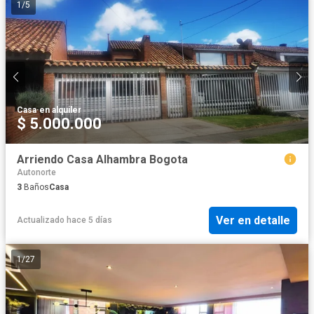
1
/
5
Casa
·
en alquiler
$ 5.000.000
Arriendo Casa Alhambra Bogota
Autonorte
3
Baños
Casa
Ver en detalle
Actualizado hace 5 días
1
/
27