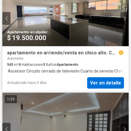
Apartamento
·
en alquiler
$ 19.500.000
apartamento en arriendo/venta en chico alto. Cod A8131332
Autonorte
545
m²
4
Habitaciones
5
Baños
Apartamento
·
Ascensor
·
Circuito cerrado de televisión
·
Cuarto de servicio
·
Chimene
Ver en detalle
Actualizado hace 5 días
1
/
23