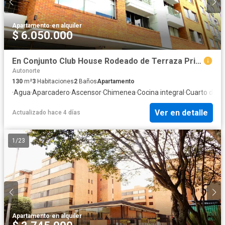
Apartamento
·
en alquiler
$ 6.050.000
En Conjunto Club House Rodeado de Terraza Privada.
Autonorte
130
m²
3
Habitaciones
2
Baños
Apartamento
·
Agua
·
Aparcadero
·
Ascensor
·
Chimenea
·
Cocina integral
·
Cuarto de se
Ver en detalle
Actualizado hace 4 días
1
/
23
Apartamento
·
en alquiler