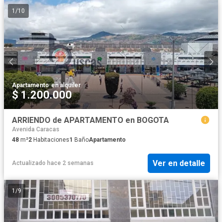
1
/
10
Apartamento
·
en alquiler
$ 1.200.000
ARRIENDO de APARTAMENTO en BOGOTA
Avenida Caracas
48
m²
2
Habitaciones
1
Baño
Apartamento
Ver en detalle
Actualizado hace 2 semanas
1
/
9