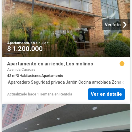
Ver foto
Apartamento
·
en alquiler
$ 1.200.000
Apartamento en arriendo, Los molinos
Avenida Caracas
42
m²
3
Habitaciones
Apartamento
·
Aparcadero
·
Seguridad privada
·
Jardín
·
Cocina amoblada
·
Zona de s
Ver en detalle
Actualizado hace 1 semana
en
Rentola