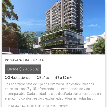
Primavera Life - House
Desde $ 2.435.682
2-3
Habitaciones
2
Baños
57 a 80
m²
·
·
Los apartamentos de lujo en Primavera Life están ubicados
entre los pisos 7 y 15, ofreciendo una experiencia de vida
incomparable. Cada unidad ha sido diseñada con un enfoque en
el máximo confort, estilo y exclusividad. Alquiler Todas las
unidades inmobiliarias (locales, oficinas, apartamentos,
Published by
LIFEHEALTH UNIVERSAL EXPORT