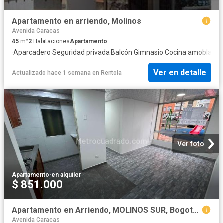
Apartamento en arriendo, Molinos
Avenida Caracas
45
m²
2
Habitaciones
Apartamento
·
Aparcadero
·
Seguridad privada
·
Balcón
·
Gimnasio
·
Cocina amoblada
·
Ver en detalle
Actualizado hace 1 semana
en
Rentola
Ver foto
Apartamento
·
en alquiler
$ 851.000
Apartamento en Arriendo, MOLINOS SUR, Bogotá D.C
Avenida Caracas