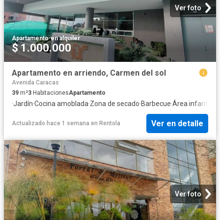
Ver foto
Apartamento
·
en alquiler
$ 1.000.000
Apartamento en arriendo, Carmen del sol
Avenida Caracas
39
m²
3
Habitaciones
Apartamento
·
Jardín
·
Cocina amoblada
·
Zona de secado
·
Barbecue
·
Área infantil
·
Gi
Ver en detalle
Actualizado hace 1 semana
en
Rentola
Ver foto