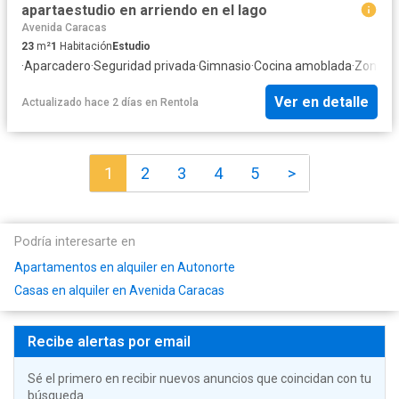
apartaestudio en arriendo en el lago
Avenida Caracas
23
m²
1
Habitación
Estudio
·
Aparcadero
·
Seguridad privada
·
Gimnasio
·
Cocina amoblada
·
Zona d
Ver en detalle
Actualizado hace 2 días
en
Rentola
1
2
3
4
5
>
Podría interesarte en
Apartamentos en alquiler en Autonorte
Casas en alquiler en Avenida Caracas
Recibe alertas por email
Sé el primero en recibir nuevos anuncios que coincidan con tu
búsqueda