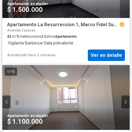
Apartamento
·
en alquiler
$ 1.500.000
Apartamento La Resurreccion 1, Marco Fidel Suárez ID: 138974r
Avenida Caracas
42
m²
3
Habitaciones
2
Baños
Apartamento
·
Vigilante
·
Barbecue
·
Sala polivalente
Ver en detalle
Actualizado hace 3 semanas
1
/
15
Apartamento
·
en alquiler
$ 1.100.000