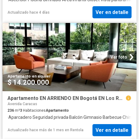
Ver en detalle
Actualizado hace 4 días
Ver foto
Apartamento
·
en alquiler
$ 14.200.000
Apartamento EN ARRIENDO EN Bogotá EN Los Rosales 62297 $14.200.000
Avenida Caracas
236
m²
3
Habitaciones
Apartamento
·
Aparcadero
·
Seguridad privada
·
Balcón
·
Gimnasio
·
Barbecue
·
Chimen
Ver en detalle
Actualizado hace más de 1 mes
en
Rentola