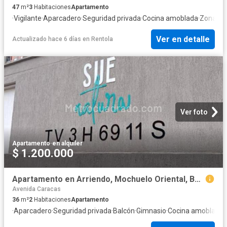
47
m²
3
Habitaciones
Apartamento
·
Vigilante
·
Aparcadero
·
Seguridad privada
·
Cocina amoblada
·
Zona de
Ver en detalle
Actualizado hace 6 días
en
Rentola
Ver foto
Apartamento
·
en alquiler
$ 1.200.000
Apartamento en Arriendo, Mochuelo Oriental, Bogotá D.C
Avenida Caracas
36
m²
2
Habitaciones
Apartamento
·
Aparcadero
·
Seguridad privada
·
Balcón
·
Gimnasio
·
Cocina amoblada
·