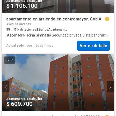
Apartamento
·
en alquiler
$ 1.106.100
apartamento en arriendo en centromayor. Cod A7289201
Avenida Caracas
55
m²
3
Habitaciones
2
Baños
Apartamento
·
Ascensor
·
Piscina
·
Gimnasio
·
Seguridad privada
·
Vista panorámica
·
Ca
Ver en detalle
Actualizado hace más de 1 mes
1
/
17
Apartamento
·
en alquiler
$ 609.700