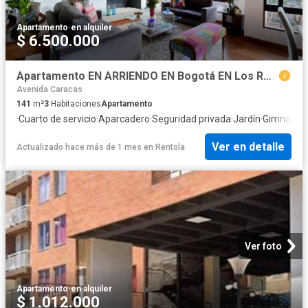
Apartamento
·
en alquiler
$ 6.500.000
Apartamento EN ARRIENDO EN Bogotá EN Los Rosales 64865 $6.500.000
Avenida Caracas
141
m²
3
Habitaciones
Apartamento
·
Cuarto de servicio
·
Aparcadero
·
Seguridad privada
·
Jardín
·
Gimnasio
·
Ver en detalle
Actualizado hace más de 1 mes
en
Rentola
Ver foto
Apartamento
·
en alquiler
$ 1.012.000