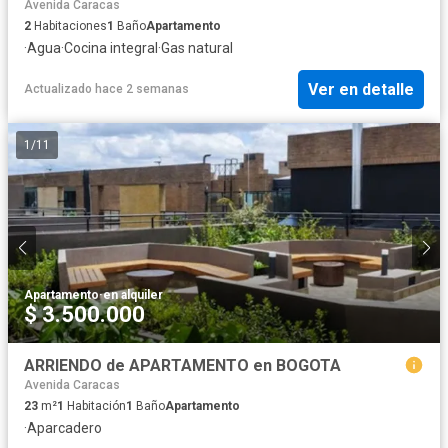
Avenida Caracas
2
Habitaciones
1
Baño
Apartamento
·
Agua
·
Cocina integral
·
Gas natural
Ver en detalle
Actualizado hace 2 semanas
1
/
11
Apartamento
·
en alquiler
$ 3.500.000
ARRIENDO de APARTAMENTO en BOGOTA
Avenida Caracas
23
m²
1
Habitación
1
Baño
Apartamento
·
Aparcadero