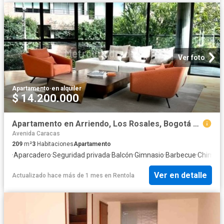
Ver foto
Apartamento
·
en alquiler
$ 14.200.000
Apartamento en Arriendo, Los Rosales, Bogotá D.C
Avenida Caracas
209
m²
3
Habitaciones
Apartamento
·
Aparcadero
·
Seguridad privada
·
Balcón
·
Gimnasio
·
Barbecue
·
Chimen
Ver en detalle
Actualizado hace más de 1 mes
en
Rentola