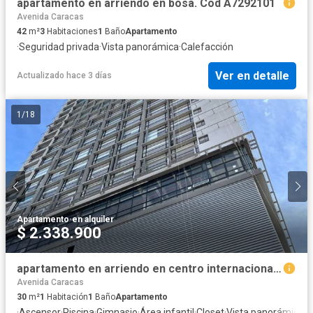
apartamento en arriendo en bosa. Cod A7292101
Avenida Caracas
42
m²
3
Habitaciones
1
Baño
Apartamento
·
Seguridad privada
·
Vista panorámica
·
Calefacción
Ver en detalle
Actualizado hace 3 días
1
/
18
Apartamento
·
en alquiler
$ 2.338.900
apartamento en arriendo en centro internacional. Cod A52098
Avenida Caracas
30
m²
1
Habitación
1
Baño
Apartamento
·
Ascensor
·
Piscina
·
Gimnasio
·
Área infantil
·
Closet
·
Vista panorámica