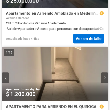
$ 25.000.000
Apartamento en Arriendo Amoblado en Medellín sector Altos del Poblado
Avenida Caracas
288
m²
3
Habitaciones
5
Baños
Apartamento
·
Balcón
·
Aparcadero
·
Acceso para personas con discapacidad
·
Cocina
Ver en detalle
Actualizado hace 4 días
1
/
15
Apartamento
·
en alquiler
$ 1.200.000
APARTAMENTO PARA ARRIENDO EN EL QUIROGA