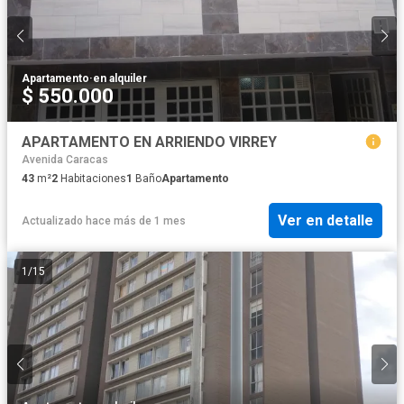
Apartamento
·
en alquiler
$ 550.000
APARTAMENTO EN ARRIENDO VIRREY
Avenida Caracas
43
m²
2
Habitaciones
1
Baño
Apartamento
Ver en detalle
Actualizado hace más de 1 mes
1
/
15