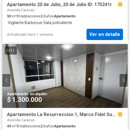
Apartamento 20 de Julio, 20 de Julio ID: 175241r
Avenida Caracas
50
m²
3
Habitaciones
2
Baños
Apartamento
·
Vigilante
·
Barbecue
·
Sala polivalente
Ver en detalle
Actualizado hace 1 semana
1
/
11
Apartamento
·
en alquiler
$ 1.300.000
Apartamento La Resurreccion 1, Marco Fidel Suárez ID: 177303r
Avenida Caracas
49
m²
3
Habitaciones
2
Baños
Apartamento