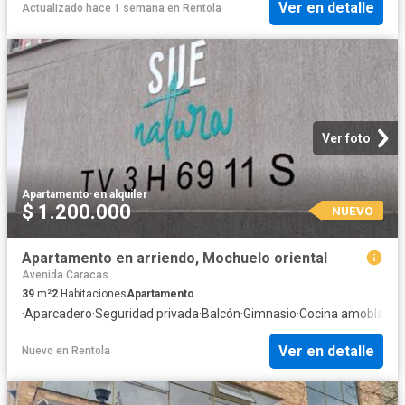
Ver en detalle
Actualizado hace 1 semana
en
Rentola
Ver foto
Apartamento
·
en alquiler
$ 1.200.000
NUEVO
Apartamento en arriendo, Mochuelo oriental
Avenida Caracas
39
m²
2
Habitaciones
Apartamento
·
Aparcadero
·
Seguridad privada
·
Balcón
·
Gimnasio
·
Cocina amoblada
·
Ver en detalle
Nuevo
en
Rentola