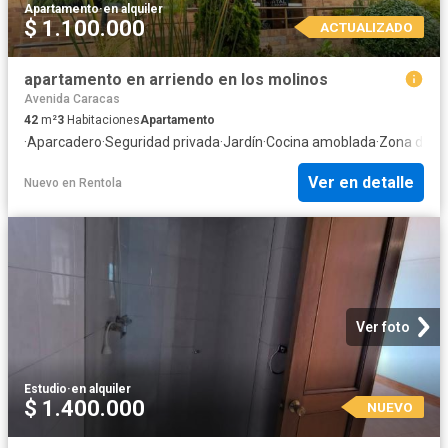
Apartamento
·
en alquiler
$ 1.100.000
ACTUALIZADO
apartamento en arriendo en los molinos
Avenida Caracas
42
m²
3
Habitaciones
Apartamento
·
Aparcadero
·
Seguridad privada
·
Jardín
·
Cocina amoblada
·
Zona de s
Ver en detalle
Nuevo
en
Rentola
Ver foto
Estudio
·
en alquiler
$ 1.400.000
NUEVO