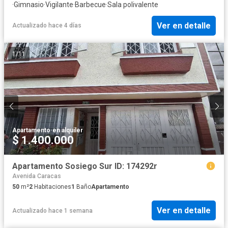
·
Gimnasio
·
Vigilante
·
Barbecue
·
Sala polivalente
Ver en detalle
Actualizado hace 4 días
1
/
11
Apartamento
·
en alquiler
$ 1.400.000
Apartamento Sosiego Sur ID: 174292r
Avenida Caracas
50
m²
2
Habitaciones
1
Baño
Apartamento
Ver en detalle
Actualizado hace 1 semana