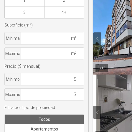
1
2
3
4+
Superficie (m²)
Mínima
Máxima
Precio ($ mensual)
1
/
13
Mínimo
Máximo
Filtra por tipo de propiedad
Todos
Apartamentos