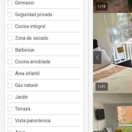
Gimnasio
1
/
18
Seguridad privada
Cocina integral
Zona de secado
Barbecue
Cocina amoblada
Área infantil
Gas natural
1
/
31
Jardín
Terraza
Vista panorámica