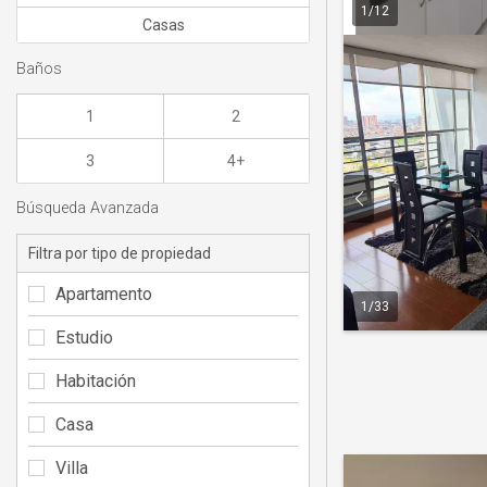
1
/
12
Casas
Baños
1
2
3
4+
Búsqueda Avanzada
Filtra por tipo de propiedad
Apartamento
1
/
33
Estudio
Habitación
Casa
Villa