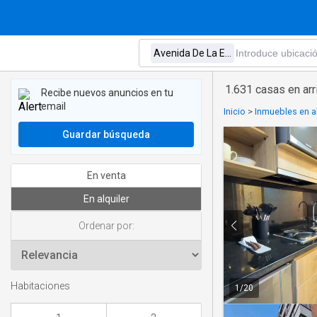
1.631 casas en ar
Recibe nuevos anuncios en tu
email
Inicio
>
Inmuebles en al
Guardar búsqueda
En venta
En alquiler
Ordenar por:
Habitaciones
1
/
20