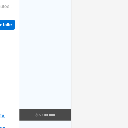
io
·
anque
ricana y
 una
etalle
 Plaza
ones, 2
n a
$ 5.100.000
TA