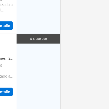
atio
·
ancia
·
l
etalle
Plaza.
so. 3
$ 5.050.000
comedor,
ierto.
ones
·
2
egral
·
S
ante
·
io
·
·
Patio
l
etalle
Plaza.
so. 3