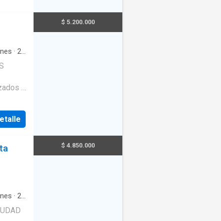
comedor,
ierto.
$ 5.200.000
ones
·
2
egral
·
S
ante
·
ada
·
Wifi
l
etalle
Plaza.
$ 4.850.000
ta
so. 3
comedor,
ierto.
ones
·
2
 infantil
a de