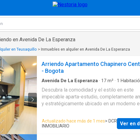
riendo en Avenida De La Esperanza
quiler en Teusaquillo
>
Inmuebles en alquiler en Avenida De La Esperanza
Arriendo Apartamento Chapinero Cent
- Bogota
Avenida De La Esperanza
·
17
m²
·
1
Habitaci
Baño
·
Apartamento
·
Gimnasio
·
Cocina integra
Descubra la comodidad y el estilo en este
Ascensor
·
Seguridad privada
·
Piscina
impecable aparta-estudio, completamente a
y estratégicamente ubicado en un moderno ed
en el vibrante corazón de Chapinero. Este oa
urbano, diseñado para una vida sin preocupa
Actualizado hace más de 1 mes
> DCR
Ver en d
cuenta con una acogedora habitación, un bañ
INMOBILIARIO
completo y una cocina equipada con estufa el
de dos quemadores, pequeña nevera y cafete