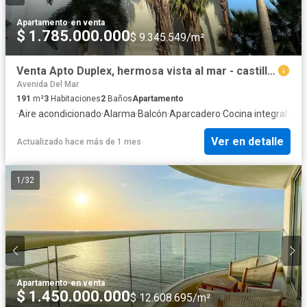
Apartamento
·
en venta
$ 1.785.000.000
$ 9.345.549/m²
Venta Apto Duplex, hermosa vista al mar - castillogrande
Avenida Del Mar
191
m²
3
Habitaciones
2
Baños
Apartamento
·
Aire acondicionado
·
Alarma
·
Balcón
·
Aparcadero
·
Cocina integral
·
Inte
Ver en detalle
Actualizado hace más de 1 mes
1
/
32
Apartamento
·
en venta
$ 1.450.000.000
$ 12.608.695/m²