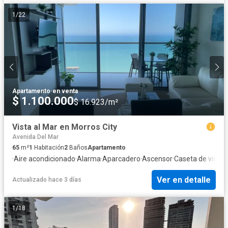
1
/
22
Apartamento
·
en venta
$ 1.100.000
$ 16.923/m²
Vista al Mar en Morros City
Avenida Del Mar
65
m²
1
Habitación
2
Baños
Apartamento
·
Aire acondicionado
·
Alarma
·
Aparcadero
·
Ascensor
·
Caseta de vigila
Ver en detalle
Actualizado hace 3 días
1
/
18