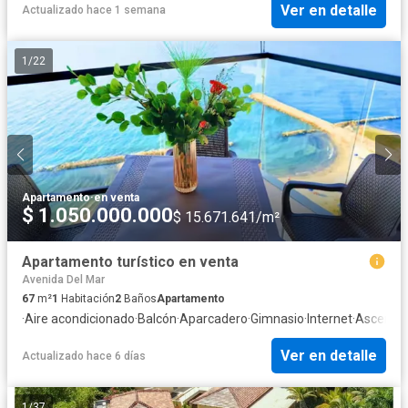
Ver en detalle
Actualizado hace 1 semana
1
/
22
Apartamento
·
en venta
$ 1.050.000.000
$ 15.671.641/m²
Apartamento turístico en venta
Avenida Del Mar
67
m²
1
Habitación
2
Baños
Apartamento
·
Aire acondicionado
·
Balcón
·
Aparcadero
·
Gimnasio
·
Internet
·
Ascenso
Ver en detalle
Actualizado hace 6 días
1
/
37