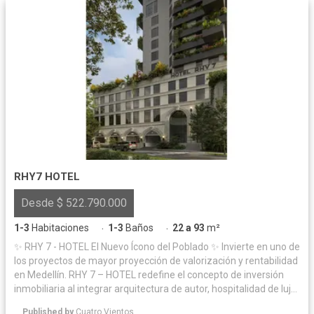
RHY7 HOTEL
Desde $ 522.790.000
1-3
Habitaciones
1-3
Baños
22 a 93
m²
·
·
✨ RHY 7 - HOTEL El Nuevo Ícono del Poblado ✨ Invierte en uno de
los proyectos de mayor proyección de valorización y rentabilidad
en Medellín. RHY 7 – HOTEL redefine el concepto de inversión
inmobiliaria al integrar arquitectura de autor, hospitalidad de lujo
y un modelo de operación hotelera profesional diseñado para
Published by
Cuatro Vientos