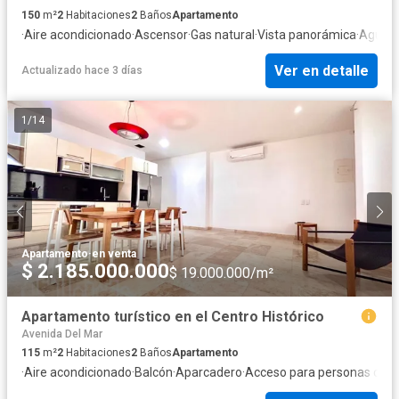
150
m²
2
Habitaciones
2
Baños
Apartamento
·
Aire acondicionado
·
Ascensor
·
Gas natural
·
Vista panorámica
·
Agua
Ver en detalle
Actualizado hace 3 días
1
/
14
Apartamento
·
en venta
$ 2.185.000.000
$ 19.000.000/m²
Apartamento turístico en el Centro Histórico
Avenida Del Mar
115
m²
2
Habitaciones
2
Baños
Apartamento
·
Aire acondicionado
·
Balcón
·
Aparcadero
·
Acceso para personas con 