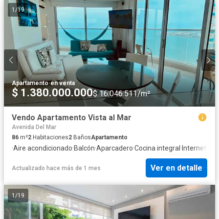
1
/
19
Apartamento
·
en venta
$ 1.380.000.000
$ 16.046.511/m²
Vendo Apartamento Vista al Mar
Avenida Del Mar
86
m²
2
Habitaciones
2
Baños
Apartamento
·
Aire acondicionado
·
Balcón
·
Aparcadero
·
Cocina integral
·
Internet
·
Jac
Ver en detalle
Actualizado hace más de 1 mes
1
/
19