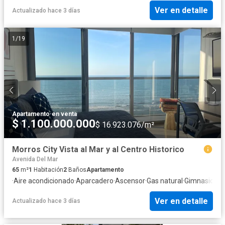
Ver en detalle
Actualizado hace 3 días
1
/
19
Apartamento
·
en venta
$ 1.100.000.000
$ 16.923.076/m²
Morros City Vista al Mar y al Centro Historico
Avenida Del Mar
65
m²
1
Habitación
2
Baños
Apartamento
·
Aire acondicionado
·
Aparcadero
·
Ascensor
·
Gas natural
·
Gimnasio
·
Int
Ver en detalle
Actualizado hace 3 días