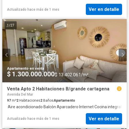
Ver en detalle
Actualizado hace más de 1 mes
1
/
27
Apartamento
·
en venta
$ 1.300.000.000
$ 13.402.061/m²
Venta Apto 2 Habitaciones B/grande cartagena
Avenida Del Mar
97
m²
2
Habitaciones
2
Baños
Apartamento
·
Aire acondicionado
·
Balcón
·
Aparcadero
·
Internet
·
Cocina integral
·
Vis
Ver en detalle
Actualizado hace más de 1 mes