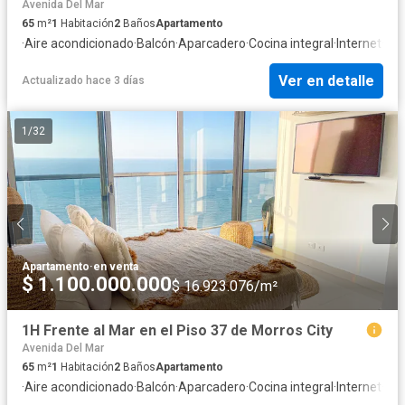
Avenida Del Mar
65
m²
1
Habitación
2
Baños
Apartamento
·
Aire acondicionado
·
Balcón
·
Aparcadero
·
Cocina integral
·
Internet
·
Jac
Ver en detalle
Actualizado hace 3 días
1
/
32
Apartamento
·
en venta
$ 1.100.000.000
$ 16.923.076/m²
1H Frente al Mar en el Piso 37 de Morros City
Avenida Del Mar
65
m²
1
Habitación
2
Baños
Apartamento
·
Aire acondicionado
·
Balcón
·
Aparcadero
·
Cocina integral
·
Internet
·
Jac