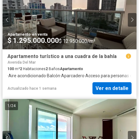
Apartamento
·
en venta
$ 1.295.000.000
$ 12.950.000/m²
Apartamento turístico a una cuadra de la bahía
Avenida Del Mar
100
m²
2
Habitaciones
2
Baños
Apartamento
·
Aire acondicionado
·
Balcón
·
Aparcadero
·
Acceso para personas con 
Ver en detalle
Actualizado hace 1 semana
1
/
24