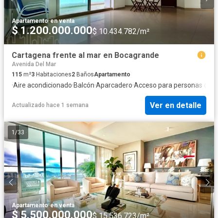
Apartamento
·
en venta
$ 1.200.000.000
$ 10.434.782/m²
Cartagena frente al mar en Bocagrande
Avenida Del Mar
115
m²
3
Habitaciones
2
Baños
Apartamento
·
Aire acondicionado
·
Balcón
·
Aparcadero
·
Acceso para personas con 
Ver en detalle
Actualizado hace 1 semana
1
/
33
Apartamento
·
en venta
$ 5.500.000.000
$ 15.536.723/m²