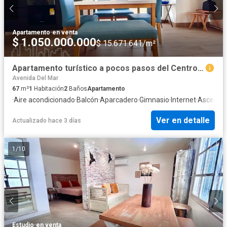
Apartamento
·
en venta
$ 1.050.000.000
$ 15.671.641/m²
Apartamento turístico a pocos pasos del Centro Histórico
Avenida Del Mar
67
m²
1
Habitación
2
Baños
Apartamento
·
Aire acondicionado
·
Balcón
·
Aparcadero
·
Gimnasio
·
Internet
·
Ascenso
Ver en detalle
Actualizado hace 3 días
1
/
10
Estudio
·
en venta