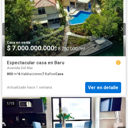
Casa
·
en venta
$ 7.000.000.000
$ 8.750.000/m²
Espectacular casa en Baru
Avenida Del Mar
800
m²
6
Habitaciones
7
Baños
Casa
Ver en detalle
Actualizado hace 1 semana
1
/
15