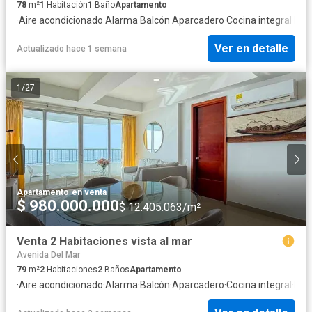
78
m²
1
Habitación
1
Baño
Apartamento
·
Aire acondicionado
·
Alarma
·
Balcón
·
Aparcadero
·
Cocina integral
·
Inte
Ver en detalle
Actualizado hace 1 semana
1
/
27
Apartamento
·
en venta
$ 980.000.000
$ 12.405.063/m²
Venta 2 Habitaciones vista al mar
Avenida Del Mar
79
m²
2
Habitaciones
2
Baños
Apartamento
·
Aire acondicionado
·
Alarma
·
Balcón
·
Aparcadero
·
Cocina integral
·
Inte