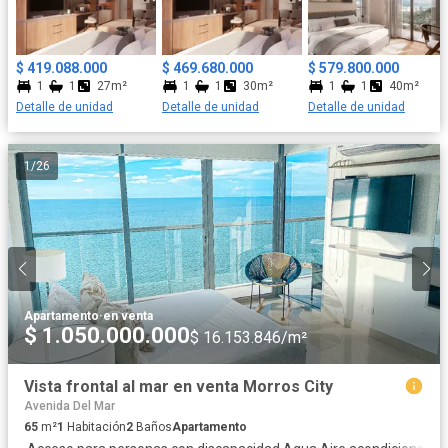
optimizados para maximizar tarifa por noche Etapa: compra
sobre planos, capturando valorización desde el inicio Cada
unidad está pensada para atraer perfiles de alta rotación como
$ 419.088.000
$ 469.680.000
$ 579.800.000
ejecutivos, nómadas digitales y viajeros de negocios
1
1
27m²
1
1
30m²
1
1
40m²
Detalle de unidad
Detalle de unidad
Detalle de unidad
1
/
26
Apartamento
·
en venta
$ 1.050.000.000
$ 16.153.846/m²
Vista frontal al mar en venta Morros City
Avenida Del Mar
65
m²
1
Habitación
2
Baños
Apartamento