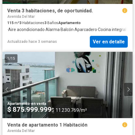
Venta 3 habitaciones, de oportunidad.
Avenida Del Mar
115
m²
3
Habitaciones
3
Baños
Apartamento
·
Aire acondicionado
·
Alarma
·
Balcón
·
Aparcadero
·
Cocina integral
·
Inte
Ver en detalle
Actualizado hace 3 semanas
1
/
15
Apartamento
·
en venta
$ 875.999.999
$ 11.230.769/m²
Venta de apartamento 1 Habitación
Avenida Del Mar