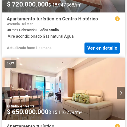
$ 720.000.000
$ 18.947.368/m²
Apartamento turístico en Centro Histórico
Avenida Del Mar
38
m²
1
Habitación
1
Baño
Estudio
·
Aire acondicionado
·
Gas natural
·
Agua
Ver en detalle
Actualizado hace 1 semana
1
/
27
Estudio
·
en venta
$ 650.000.000
$ 15.116.279/m²
Apartamento turístico