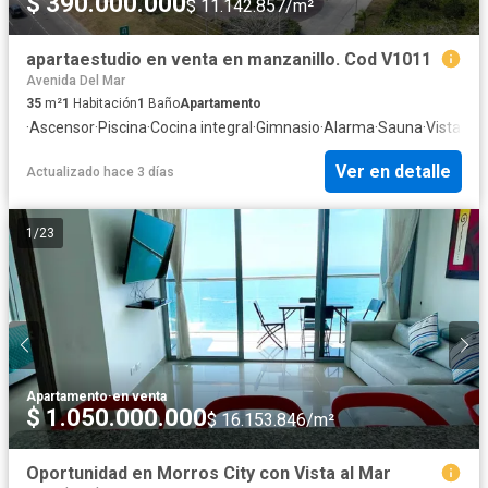
$ 390.000.000
$ 11.142.857/m²
apartaestudio en venta en manzanillo. Cod V1011
Avenida Del Mar
35
m²
1
Habitación
1
Baño
Apartamento
·
Ascensor
·
Piscina
·
Cocina integral
·
Gimnasio
·
Alarma
·
Sauna
·
Vista pa
Ver en detalle
Actualizado hace 3 días
1
/
23
Apartamento
·
en venta
$ 1.050.000.000
$ 16.153.846/m²
Oportunidad en Morros City con Vista al Mar