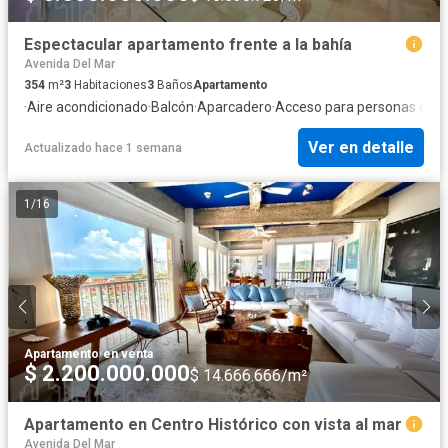
Espectacular apartamento frente a la bahía
Avenida Del Mar
354
m²
3
Habitaciones
3
Baños
Apartamento
·
Aire acondicionado
·
Balcón
·
Aparcadero
·
Acceso para personas con 
Ver en detalle
Actualizado hace 1 semana
1
/
16
Apartamento
·
en venta
$ 2.200.000.000
$ 14.666.666/m²
Apartamento en Centro Histórico con vista al mar
Avenida Del Mar