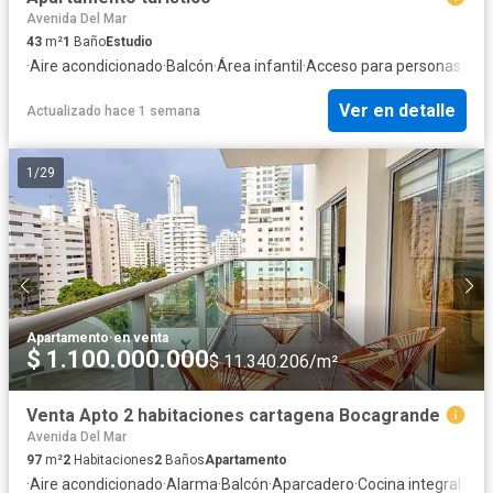
Avenida Del Mar
43
m²
1
Baño
Estudio
·
Aire acondicionado
·
Balcón
·
Área infantil
·
Acceso para personas con
Ver en detalle
Actualizado hace 1 semana
1
/
29
Apartamento
·
en venta
$ 1.100.000.000
$ 11.340.206/m²
Venta Apto 2 habitaciones cartagena Bocagrande
Avenida Del Mar
97
m²
2
Habitaciones
2
Baños
Apartamento
·
Aire acondicionado
·
Alarma
·
Balcón
·
Aparcadero
·
Cocina integral
·
Inte