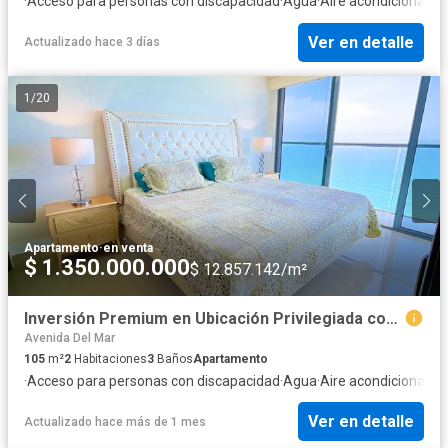
·
Acceso para personas con discapacidad
·
Agua
·
Aire acondicionado
·
Ver en detalle
Actualizado hace 3 días
1
/
20
Apartamento
·
en venta
$ 1.350.000.000
$ 12.857.142/m²
Inversión Premium en Ubicación Privilegiada con Vista al Mar
Avenida Del Mar
105
m²
2
Habitaciones
3
Baños
Apartamento
·
Acceso para personas con discapacidad
·
Agua
·
Aire acondicionado
·
Ver en detalle
Actualizado hace más de 1 mes