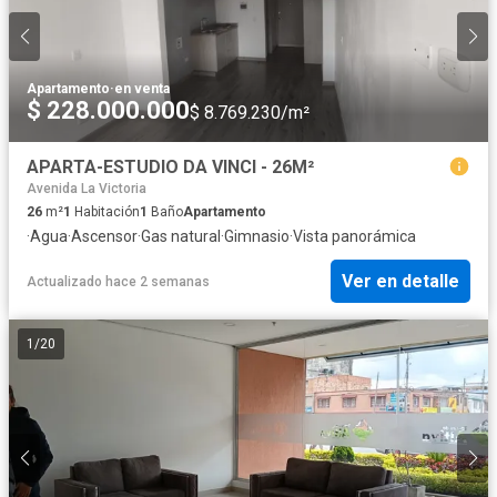
Apartamento
·
en venta
$ 228.000.000
$ 8.769.230/m²
APARTA-ESTUDIO DA VINCI - 26M²
Avenida La Victoria
26
m²
1
Habitación
1
Baño
Apartamento
·
Agua
·
Ascensor
·
Gas natural
·
Gimnasio
·
Vista panorámica
Ver en detalle
Actualizado hace 2 semanas
1
/
20