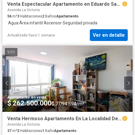
Venta Espectacular Apartamento en Eduardo Santos, Av Caracas.
Avenida La Victoria
56
m²
3
Habitaciones
2
Baños
Apartamento
·
Agua
·
Área infantil
·
Ascensor
·
Seguridad privada
Ver en detalle
Actualizado hace 1 semana
1
/
11
Apartamento
·
en venta
$ 262.500.000
$ 7.094.594/m²
Venta Hermoso Apartamento En La Localidad De Antonio Nariño, Cerca A Santander
Avenida La Victoria
37
m²
2
Habitaciones
1
Baño
Apartamento