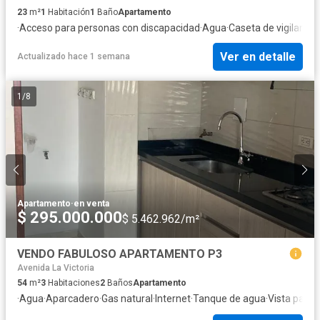
23
m²
1
Habitación
1
Baño
Apartamento
·
Acceso para personas con discapacidad
·
Agua
·
Caseta de vigilancia
·
Ver en detalle
Actualizado hace 1 semana
1
/
8
Apartamento
·
en venta
$ 295.000.000
$ 5.462.962/m²
VENDO FABULOSO APARTAMENTO P3
Avenida La Victoria
54
m²
3
Habitaciones
2
Baños
Apartamento
·
Agua
·
Aparcadero
·
Gas natural
·
Internet
·
Tanque de agua
·
Vista pano