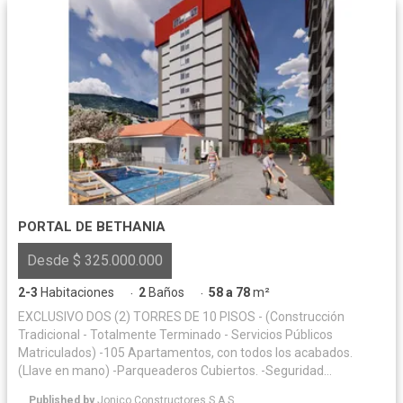
PORTAL DE BETHANIA
Desde $ 325.000.000
2-3
Habitaciones
2
Baños
58 a 78
m²
·
·
EXCLUSIVO DOS (2) TORRES DE 10 PISOS - (Construcción
Tradicional - Totalmente Terminado - Servicios Públicos
Matriculados) -105 Apartamentos, con todos los acabados.
(Llave en mano) -Parqueaderos Cubiertos. -Seguridad
automatizada. -Ascensor Panorámico. -Zonas verdes y juegos. -
Published by
Jonico Constructores S.A.S