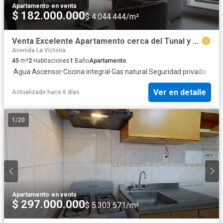
Apartamento
·
en venta
$ 182.000.000
$ 4.044.444/m²
Venta Excelente Apartamento cerca del Tunal y Santa Lucia, Excelente Ubicacion
Avenida La Victoria
45
m²
2
Habitaciones
1
Baño
Apartamento
·
Agua
·
Ascensor
·
Cocina integral
·
Gas natural
·
Seguridad privada
Ver en detalle
Actualizado hace 6 días
1
/
20
Apartamento
·
en venta
$ 297.000.000
$ 5.303.571/m²