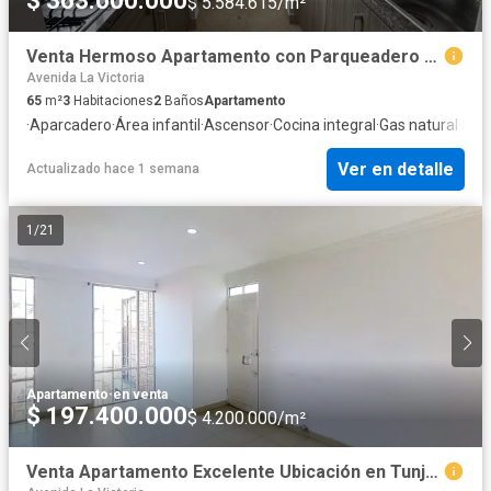
$ 363.000.000
$ 5.584.615/m²
Venta Hermoso Apartamento con Parqueadero en Centro Mayor.
Avenida La Victoria
65
m²
3
Habitaciones
2
Baños
Apartamento
·
Aparcadero
·
Área infantil
·
Ascensor
·
Cocina integral
·
Gas natural
·
Seg
Ver en detalle
Actualizado hace 1 semana
1
/
21
Apartamento
·
en venta
$ 197.400.000
$ 4.200.000/m²
Venta Apartamento Excelente Ubicación en Tunjuelito, Cerca de Molinos