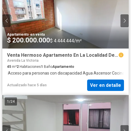
Apartamento
·
en venta
$ 200.000.000
$ 4.444.444/m²
Venta Hermoso Apartamento En La Localidad De San Cristóbal, Cerca A Las Brisas
Avenida La Victoria
45
m²
2
Habitaciones
1
Baño
Apartamento
·
Acceso para personas con discapacidad
·
Agua
·
Ascensor
·
Cocina int
Ver en detalle
Actualizado hace 5 días
1
/
24