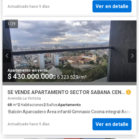
Ver en detalle
Actualizado hace 5 días
1
/
29
Apartamento
·
en venta
$ 430.000.000
$ 6.323.529/m²
SE VENDE APARTAMENTO SECTOR SABANA CENTRO
Avenida La Victoria
68
m²
2
Habitaciones
2
Baños
Apartamento
·
Balcón
·
Aparcadero
·
Área infantil
·
Gimnasio
·
Cocina integral
·
Ascenso
Ver en detalle
Actualizado hace 5 días