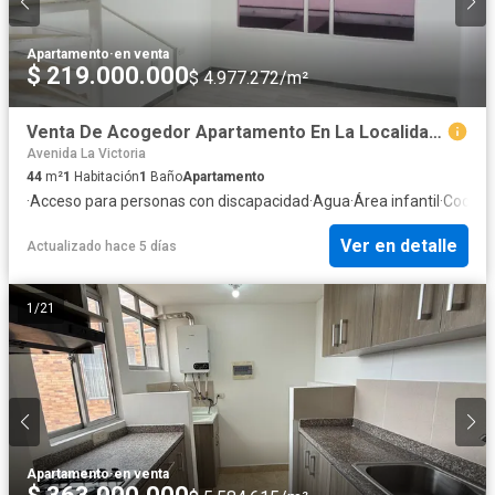
Apartamento
·
en venta
$ 219.000.000
$ 4.977.272/m²
Venta De Acogedor Apartamento En La Localidad De Los Mártires, Cerca A El Progreso
Avenida La Victoria
44
m²
1
Habitación
1
Baño
Apartamento
·
Acceso para personas con discapacidad
·
Agua
·
Área infantil
·
Cocina 
Ver en detalle
Actualizado hace 5 días
1
/
21
Apartamento
·
en venta