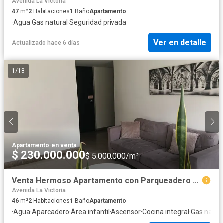
Avenida La Victoria
47
m²
2
Habitaciones
1
Baño
Apartamento
·
Agua
·
Gas natural
·
Seguridad privada
Ver en detalle
Actualizado hace 6 días
1
/
18
Apartamento
·
en venta
$ 230.000.000
$ 5.000.000/m²
Venta Hermoso Apartamento con Parqueadero y depósito, San Cristobal Sur.
Avenida La Victoria
46
m²
2
Habitaciones
1
Baño
Apartamento
·
Agua
·
Aparcadero
·
Área infantil
·
Ascensor
·
Cocina integral
·
Gas natur