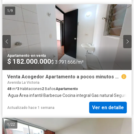
1
/
9
Apartamento
·
en venta
$ 182.000.000
$ 3.791.666/m²
Venta Acogedor Apartamento a pocos minutos Portal Usme, 3 habitaciones
Avenida La Victoria
48
m²
3
Habitaciones
2
Baños
Apartamento
·
Agua
·
Área infantil
·
Barbecue
·
Cocina integral
·
Gas natural
·
Seguridad
Ver en detalle
Actualizado hace 1 semana
1
/
22