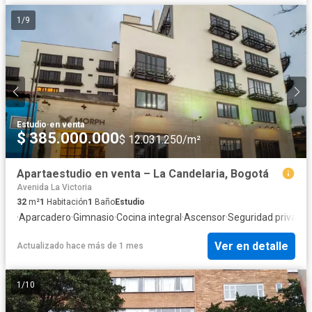
1
/
9
Estudio
·
en venta
$ 385.000.000
$ 12.031.250/m²
Apartaestudio en venta – La Candelaria, Bogotá
Avenida La Victoria
32
m²
1
Habitación
1
Baño
Estudio
·
Aparcadero
·
Gimnasio
·
Cocina integral
·
Ascensor
·
Seguridad privada
Ver en detalle
Actualizado hace más de 1 mes
1
/
10