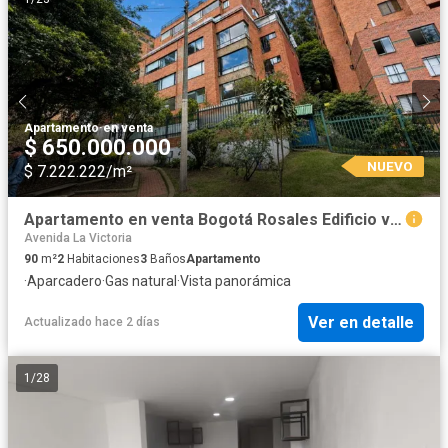
Apartamento
·
en venta
$ 650.000.000
NUEVO
$ 7.222.222/m²
Apartamento en venta Bogotá Rosales Edificio vigía del cerro
Avenida La Victoria
90
m²
2
Habitaciones
3
Baños
Apartamento
·
Aparcadero
·
Gas natural
·
Vista panorámica
Ver en detalle
Actualizado hace 2 días
1
/
28