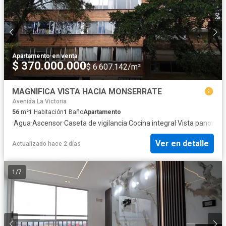
Apartamento
·
en venta
$ 370.000.000
$ 6.607.142/m²
MAGNIFICA VISTA HACIA MONSERRATE
Avenida La Victoria
56
m²
1
Habitación
1
Baño
Apartamento
·
Agua
·
Ascensor
·
Caseta de vigilancia
·
Cocina integral
·
Vista panorám
Ver en detalle
Actualizado hace 2 días
1
/
7