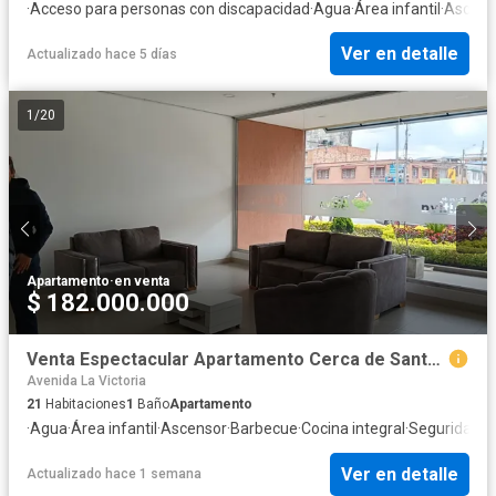
·
Acceso para personas con discapacidad
·
Agua
·
Área infantil
·
Ascens
Ver en detalle
Actualizado hace 5 días
1
/
20
Apartamento
·
en venta
$ 182.000.000
Venta Espectacular Apartamento Cerca de Santa Lucía, Excelente estado
Avenida La Victoria
21
Habitaciones
1
Baño
Apartamento
·
Agua
·
Área infantil
·
Ascensor
·
Barbecue
·
Cocina integral
·
Seguridad p
Ver en detalle
Actualizado hace 1 semana