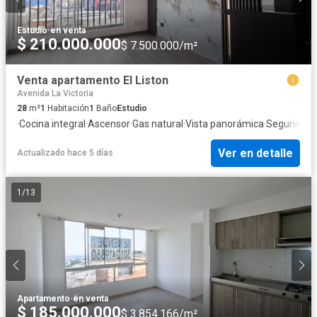
Estudio
·
en venta
$ 210.000.000
$ 7.500.000/m²
Venta apartamento El Liston
Avenida La Victoria
28
m²
1
Habitación
1
Baño
Estudio
·
Cocina integral
·
Ascensor
·
Gas natural
·
Vista panorámica
·
Seguridad 
Ver en detalle
Actualizado hace 5 días
1
/
13
Apartamento
·
en venta
$ 185.000.000
$ 3.854.166/m²