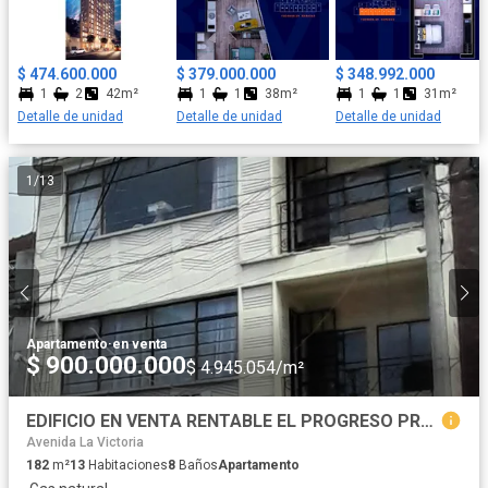
metro. Es un lugar ideal para aquellos empresarios,
universitarios y ciudadanos del mundo que buscan menor
tiempo de desplazamiento, comodidades y calidad de vida. son
$ 474.600.000
$ 379.000.000
$ 348.992.000
inmuebles muy atractivos para rentas de larga y corta estadía.
1
2
42m²
1
1
38m²
1
1
31m²
Teik ofrece exclusividad, privacidad y confort además de estar
Detalle de unidad
Detalle de unidad
Detalle de unidad
dentro de la zona de renovación de la capital, lo que garantiza
una excelente valorización en el corto plazo.
1
/
13
Apartamento
·
en venta
$ 900.000.000
$ 4.945.054/m²
EDIFICIO EN VENTA RENTABLE EL PROGRESO PRECIO OPROTUNIDAD
Avenida La Victoria
182
m²
13
Habitaciones
8
Baños
Apartamento