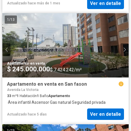
Ver en detalle
Actualizado hace más de 1 mes
1
/
13
Apartamento
·
en venta
$ 245.000.000
$ 7.424.242/m²
Apartamento en venta en San fason
Avenida La Victoria
33
m²
1
Habitación
1
Baño
Apartamento
·
Área infantil
·
Ascensor
·
Gas natural
·
Seguridad privada
Ver en detalle
Actualizado hace 5 días
1
/
23