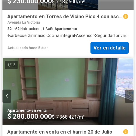
$ 230.000.000
$ 7.187.500/m²
Apartamento en Torres de Vicino Piso 4 con ascensor
Avenida La Victoria
32
m²
2
Habitaciones
1
Baño
Apartamento
·
Barbecue
·
Gimnasio
·
Cocina integral
·
Ascensor
·
Seguridad privada
·
Ag
Ver en detalle
Actualizado hace 5 días
1
/
12
Apartamento
·
en venta
$ 280.000.000
$ 7.368.421/m²
Apartamento en venta en el barrio 20 de Julio