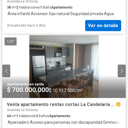
Avenida La Victoria
38
m²
2
Habitaciones
1
Baño
Apartamento
·
Área infantil
·
Ascensor
·
Gas natural
·
Seguridad privada
·
Agua
Ver en detalle
Actualizado hace 5 días
1
/
27
Apartamento
·
en venta
$ 700.000.000
$ 10.937.500/m²
Venta apartamento rentas cortas La Candelaria Bogotá
Avenida La Victoria
64
m²
1
Habitación
2
Baños
Apartamento
·
Aparcadero
·
Acceso para personas con discapacidad
·
Gimnasio
·
Coc