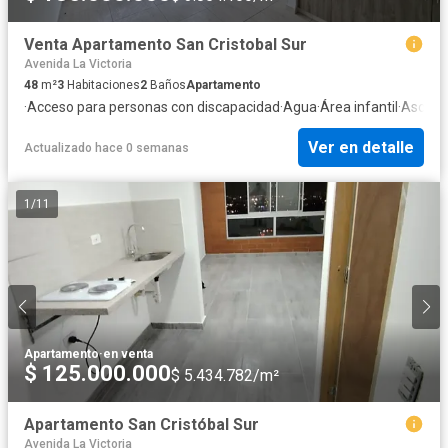
Venta Apartamento San Cristobal Sur
Avenida La Victoria
48
m²
3
Habitaciones
2
Baños
Apartamento
·
Acceso para personas con discapacidad
·
Agua
·
Área infantil
·
Ascens
Ver en detalle
Actualizado hace 0 semanas
1
/
11
Apartamento
·
en venta
$ 125.000.000
$ 5.434.782/m²
Apartamento San Cristóbal Sur
Avenida La Victoria