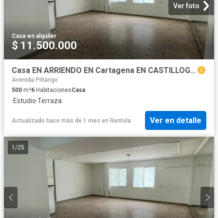
Ver foto
Casa
·
en alquiler
$ 11.500.000
Casa EN ARRIENDO EN Cartagena EN CASTILLOGRANDE 274644 $11.500.000
Avenida Piñango
500
m²
6
Habitaciones
Casa
·
Estudio
·
Terraza
Ver en detalle
Actualizado hace más de 1 mes
en
Rentola
1
/
25