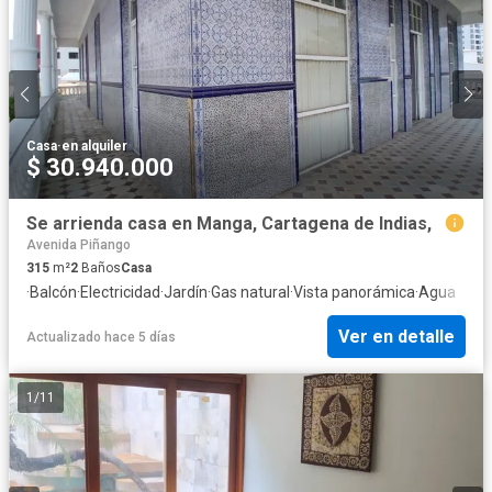
Casa
·
en alquiler
$ 30.940.000
Se arrienda casa en Manga, Cartagena de Indias,
Avenida Piñango
315
m²
2
Baños
Casa
·
Balcón
·
Electricidad
·
Jardín
·
Gas natural
·
Vista panorámica
·
Agua
Ver en detalle
Actualizado hace 5 días
1
/
11