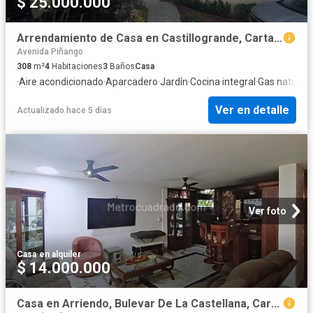
$ 25.000.000
Arrendamiento de Casa en Castillogrande, Cartagena
Avenida Piñango
308
m²
4
Habitaciones
3
Baños
Casa
·
Aire acondicionado
·
Aparcadero
·
Jardín
·
Cocina integral
·
Gas natural
·
Ver en detalle
Actualizado hace 5 días
Ver foto
Casa
·
en alquiler
$ 14.000.000
Casa en Arriendo, Bulevar De La Castellana, Cartagena de Indias