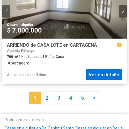
Casa
·
en alquiler
$ 7.000.000
ARRIENDO de CASA LOTE en CARTAGENA
Avenida Piñango
700
m²
4
Habitaciones
3
Baños
Casa
·
Aparcadero
Ver en detalle
Actualizado hace 5 días
1
2
3
4
5
>
Podría interesarte en
Casas en alquiler en Del Espiritu Santo
,
Casas en alquiler en De La