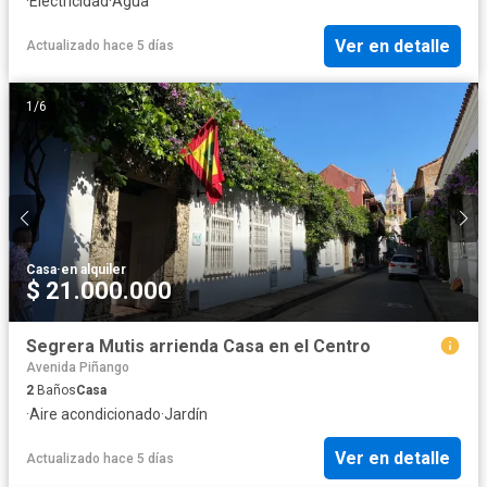
·
Electricidad
·
Agua
Ver en detalle
Actualizado hace 5 días
1
/
6
Casa
·
en alquiler
$ 21.000.000
Segrera Mutis arrienda Casa en el Centro
Avenida Piñango
2
Baños
Casa
·
Aire acondicionado
·
Jardín
Ver en detalle
Actualizado hace 5 días