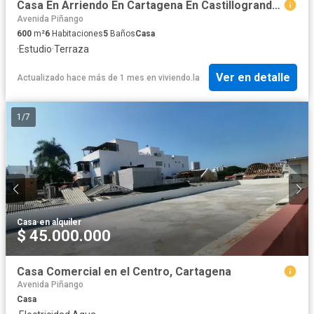
Casa En Arriendo En Cartagena En Castillogrande A274644
Avenida Piñango
600
m²
6
Habitaciones
5
Baños
Casa
·
Estudio
·
Terraza
Ver en detalle
Actualizado hace más de 1 mes
en
viviendo.la
1
/
7
Casa
·
en alquiler
$ 45.000.000
Casa Comercial en el Centro, Cartagena
Avenida Piñango
Casa