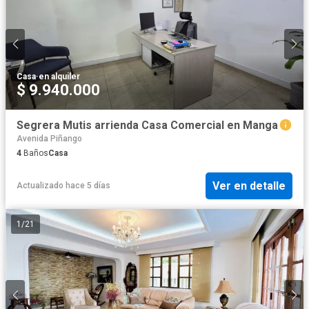
Casa
·
en alquiler
$ 9.940.000
Segrera Mutis arrienda Casa Comercial en Manga
Avenida Piñango
4
Baños
Casa
Ver en detalle
Actualizado hace 5 días
1
/
21