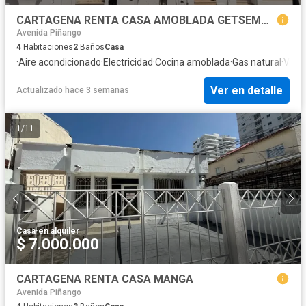
CARTAGENA RENTA CASA AMOBLADA GETSEMANI
Avenida Piñango
4
Habitaciones
2
Baños
Casa
·
Aire acondicionado
·
Electricidad
·
Cocina amoblada
·
Gas natural
·
Vist
Ver en detalle
Actualizado hace 3 semanas
1
/
11
Casa
·
en alquiler
$ 7.000.000
CARTAGENA RENTA CASA MANGA
Avenida Piñango