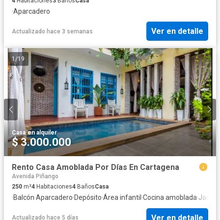
4
Habitaciones
3
Baños
Casa
·
Aparcadero
Ver en detalle
Actualizado hace 3 semanas
1
/
19
Casa
·
en alquiler
$ 3.000.000
Rento Casa Amoblada Por Días En Cartagena
Avenida Piñango
250
m²
4
Habitaciones
4
Baños
Casa
·
Balcón
·
Aparcadero
·
Depósito
·
Área infantil
·
Cocina amoblada
·
Jardín
·
Ver en detalle
Actualizado hace 5 días