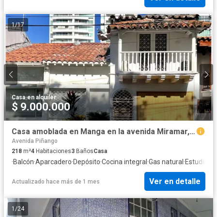
1
/
17
Casa
·
en alquiler
$ 9.000.000
Casa amoblada en Manga en la avenida Miramar, en Cartagena de Indias
Avenida Piñango
218
m²
4
Habitaciones
3
Baños
Casa
·
Balcón
·
Aparcadero
·
Depósito
·
Cocina integral
·
Gas natural
·
Estudio
Ver en detalle
Actualizado hace más de 1 mes
1
/
24