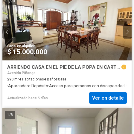
1
/
70
Casa
·
en alquiler
$ 15.000.000
ARRIENDO CASA EN EL PIE DE LA POPA EN CARTAGENA
Avenida Piñango
290
m²
4
Habitaciones
4
Baños
Casa
·
Aparcadero
·
Depósito
·
Acceso para personas con discapacidad
·
Elec
Ver en detalle
Actualizado hace 5 días
1
/
8