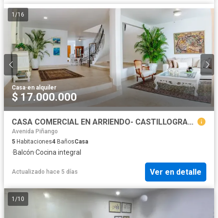
1
/
16
Casa
·
en alquiler
$ 17.000.000
CASA COMERCIAL EN ARRIENDO- CASTILLOGRANDE
Avenida Piñango
5
Habitaciones
4
Baños
Casa
·
Balcón
·
Cocina integral
Ver en detalle
Actualizado hace 5 días
1
/
10