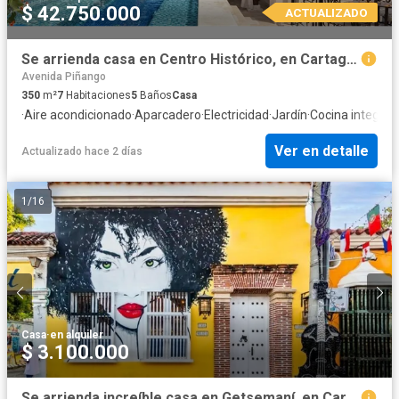
$ 42.750.000
ACTUALIZADO
Se arrienda casa en Centro Histórico, en Cartagena
Avenida Piñango
350
m²
7
Habitaciones
5
Baños
Casa
·
Aire acondicionado
·
Aparcadero
·
Electricidad
·
Jardín
·
Cocina integral
·
Ver en detalle
Actualizado hace 2 días
1
/
16
Casa
·
en alquiler
$ 3.100.000
Se arrienda increíble casa en Getsemaní, en Cartagena de Indias