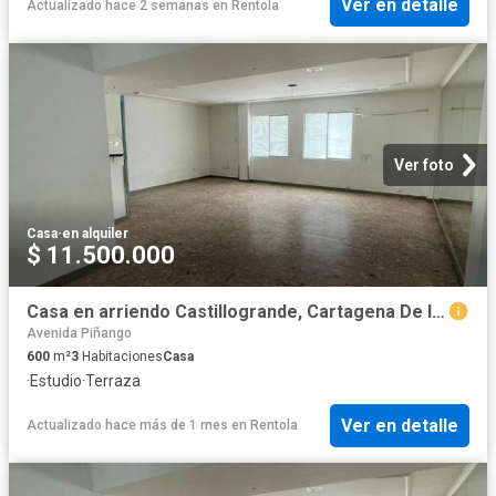
Ver en detalle
Actualizado hace 2 semanas
en
Rentola
Ver foto
Casa
·
en alquiler
$ 11.500.000
Casa en arriendo Castillogrande, Cartagena De Indias
Avenida Piñango
600
m²
3
Habitaciones
Casa
·
Estudio
·
Terraza
Ver en detalle
Actualizado hace más de 1 mes
en
Rentola