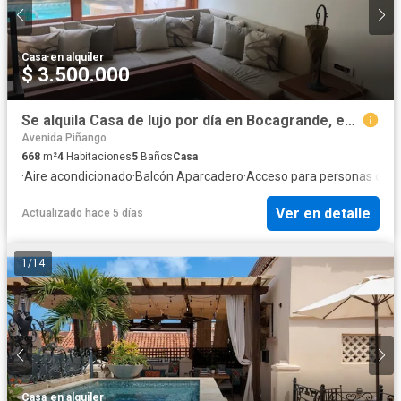
Casa
·
en alquiler
$ 3.500.000
Se alquila Casa de lujo por día en Bocagrande, en Cartagena de Indias
Avenida Piñango
668
m²
4
Habitaciones
5
Baños
Casa
·
Aire acondicionado
·
Balcón
·
Aparcadero
·
Acceso para personas con 
Ver en detalle
Actualizado hace 5 días
1
/
14
Casa
·
en alquiler