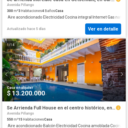
Avenida Piñango
300
m²
3
Habitaciones
4
Baños
Casa
·
Aire acondicionado
·
Electricidad
·
Cocina integral
·
Internet
·
Gas natura
Ver en detalle
Actualizado hace 5 días
1
/
14
Casa
·
en alquiler
$ 13.200.000
Se Arrienda Full House en el centro histórico, en Cartagena
Avenida Piñango
550
m²
15
Habitaciones
Casa
·
Aire acondicionado
·
Balcón
·
Electricidad
·
Cocina amoblada
·
Cocina in