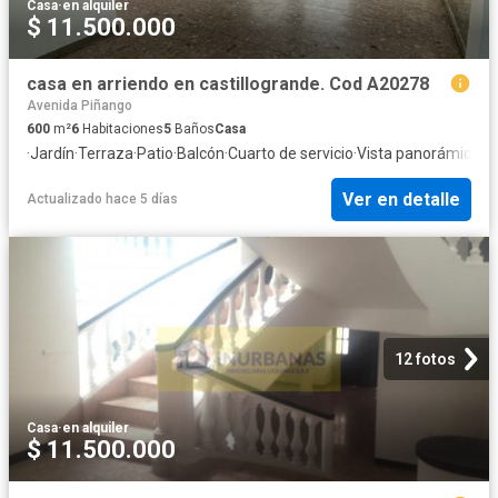
Casa
·
en alquiler
$ 11.500.000
casa en arriendo en castillogrande. Cod A20278
Avenida Piñango
600
m²
6
Habitaciones
5
Baños
Casa
·
Jardín
·
Terraza
·
Patio
·
Balcón
·
Cuarto de servicio
·
Vista panorámica
Ver en detalle
Actualizado hace 5 días
12 fotos
Casa
·
en alquiler
$ 11.500.000