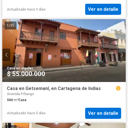
Ver en detalle
Actualizado hace 5 días
1
/
35
Casa
·
en alquiler
$ 55.000.000
Casa en Getsemaní, en Cartagena de Indias
Avenida Piñango
560
m²
Casa
Ver en detalle
Actualizado hace 5 días