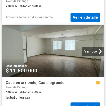
Avenida Piñango
270
m²
5
Habitaciones
Casa
Ver en detalle
Actualizado hace 5 días
en
Rentola
Ver foto
Casa
·
en alquiler
$ 11.500.000
Casa en arriendo, Castillogrande
Avenida Piñango
600
m²
6
Habitaciones
Casa
·
Estudio
·
Terraza