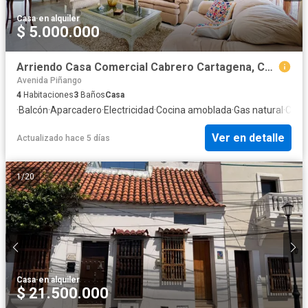
Casa
·
en alquiler
$ 5.000.000
Arriendo Casa Comercial Cabrero Cartagena, Colombia
Avenida Piñango
4
Habitaciones
3
Baños
Casa
·
Balcón
·
Aparcadero
·
Electricidad
·
Cocina amoblada
·
Gas natural
·
Cuart
Ver en detalle
Actualizado hace 5 días
1
/
20
Casa
·
en alquiler
$ 21.500.000