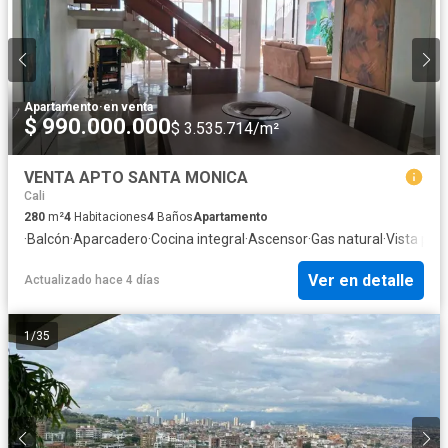
Apartamento
·
en venta
$ 990.000.000
$ 3.535.714/m²
VENTA APTO SANTA MONICA
Cali
280
m²
4
Habitaciones
4
Baños
Apartamento
·
Balcón
·
Aparcadero
·
Cocina integral
·
Ascensor
·
Gas natural
·
Vista pa
Ver en detalle
Actualizado hace 4 días
1
/
35