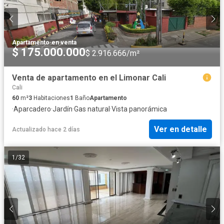
Apartamento
·
en venta
$ 175.000.000
$ 2.916.666/m²
Venta de apartamento en el Limonar Cali
Cali
60
m²
3
Habitaciones
1
Baño
Apartamento
·
Aparcadero
·
Jardín
·
Gas natural
·
Vista panorámica
Ver en detalle
Actualizado hace 2 días
1
/
32