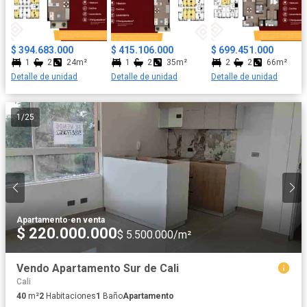
dentro del proyecto, todo está pensado para tu bienestar: 🏢
Lobby doble altura tipo hotel 🐶 Spa de mascotas 🏋️ Gimnasio 🍸
Sky bar 🔥 Zona BBQ ♨️ Sauna ♻️ Cuarto de reciclaje 🚀 Ascensor
y salón comunal 🌿 Además, estarás rodeado de 3 parques
$ 394.683.000
$ 415.106.000
$ 699.451.000
públicos a menos de 50 metros. Este lanzamiento no es solo un
1
2
24m²
1
2
35m²
2
2
66m²
lugar para vivir, es el estilo de vida que estabas esperando.
Detalle de unidad
Detalle de unidad
Detalle de unidad
Reserva tu lugar antes que nadie.
1
/
25
Apartamento
·
en venta
$ 220.000.000
$ 5.500.000/m²
Vendo Apartamento Sur de Cali
Cali
40
m²
2
Habitaciones
1
Baño
Apartamento