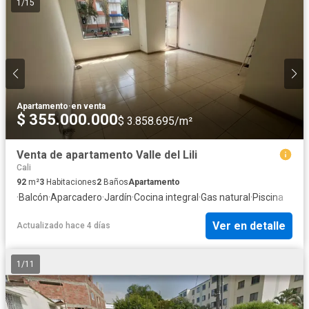
1
/
15
Apartamento
·
en venta
$ 355.000.000
$ 3.858.695/m²
Venta de apartamento Valle del Lili
Cali
92
m²
3
Habitaciones
2
Baños
Apartamento
·
Balcón
·
Aparcadero
·
Jardín
·
Cocina integral
·
Gas natural
·
Piscina
Ver en detalle
Actualizado hace 4 días
1
/
11