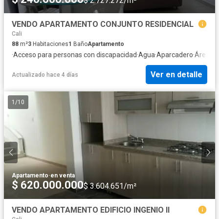
$ 2.727.272/m²
VENDO APARTAMENTO CONJUNTO RESIDENCIAL
Cali
88
m²
3
Habitaciones
1
Baño
Apartamento
·
Acceso para personas con discapacidad
·
Agua
·
Aparcadero
·
Área inf
Ver en detalle
Actualizado hace 4 días
1
/
10
Apartamento
·
en venta
$ 620.000.000
$ 3.604.651/m²
VENDO APARTAMENTO EDIFICIO INGENIO II