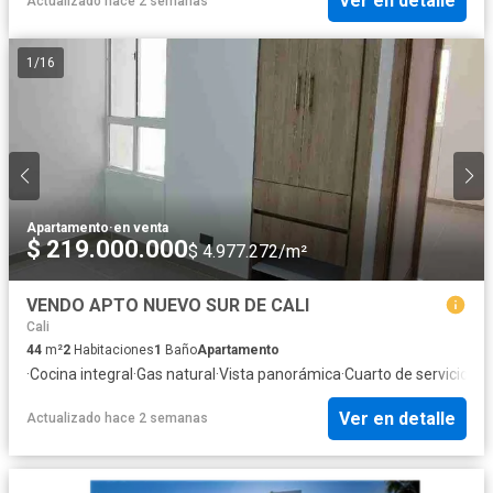
Ver en detalle
Actualizado hace 2 semanas
1
/
16
Apartamento
·
en venta
$ 219.000.000
$ 4.977.272/m²
VENDO APTO NUEVO SUR DE CALI
Cali
44
m²
2
Habitaciones
1
Baño
Apartamento
·
Cocina integral
·
Gas natural
·
Vista panorámica
·
Cuarto de servicio
·
Áre
Ver en detalle
Actualizado hace 2 semanas