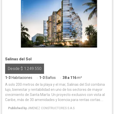
Salinas del Sol
Desde $ 1.249.550
1-3
Habitaciones
1-3
Baños
38 a 116
m²
·
·
A solo 200 metros de la playa y el mar, Salinas del Sol combina
lujo, bienestar y rentabilidad en uno de los sectores de mayor
crecimiento de Santa Marta. Un proyecto exclusivo con vista al
Caribe, más de 30 amenidades y licencia para rentas cortas.
Suites y apartamentos con espectacular vista al mar, diseñados
Published by
JIMENEZ CONSTRUCTORES S.A.S
para disfrutar, descansar y generar rentabilidad.