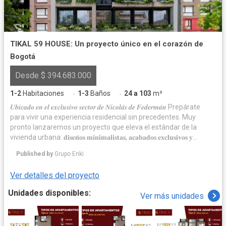
TIKAL 59 HOUSE: Un proyecto único en el corazón de
Bogotá
Desde $ 394.683.000
1-2
Habitaciones
1-3
Baños
24 a 103
m²
·
·
𝑼𝒃𝒊𝒄𝒂𝒅𝒐 𝒆𝒏 𝒆𝒍 𝒆𝒙𝒄𝒍𝒖𝒔𝒊𝒗𝒐 𝒔𝒆𝒄𝒕𝒐𝒓 𝒅𝒆 𝑵𝒊𝒄𝒐𝒍𝒂́𝒔 𝒅𝒆 𝑭𝒆𝒅𝒆𝒓𝒎𝒂́𝒏 Prepárate
para vivir una experiencia residencial sin precedentes. Muy
pronto lanzaremos un proyecto que eleva el estándar de la
vivienda urbana: 𝐝𝐢𝐬𝐞𝐧̃𝐨𝐬 𝐦𝐢𝐧𝐢𝐦𝐚𝐥𝐢𝐬𝐭𝐚𝐬, 𝐚𝐜𝐚𝐛𝐚𝐝𝐨𝐬 𝐞𝐱𝐜𝐥𝐮𝐬𝐢𝐯𝐨𝐬 𝐲
𝐞𝐟𝐢𝐜𝐢𝐞𝐧𝐜𝐢𝐚 𝐞𝐧𝐞𝐫𝐠𝐞́𝐭𝐢𝐜𝐚 𝐞 𝐡𝐢𝐝𝐫𝐚́𝐮𝐥𝐢𝐜𝐚, pensados para una vida
Published by
Grupo Enki
moderna, sostenible y llena de estilo. Disfruta de una ubicación
estratégica con 𝐯𝐢𝐬𝐭𝐚 𝐩𝐫𝐢𝐯𝐢𝐥𝐞𝐠𝐢𝐚𝐝𝐚 𝐚𝐥 𝐋𝐚𝐠𝐨 𝐝𝐞𝐥 𝐏𝐚𝐫𝐪𝐮𝐞 𝐝𝐞 𝐥𝐨𝐬 𝐍𝐨𝐯𝐢𝐨𝐬 𝐲
Ver detalles del proyecto
𝐚 𝐥𝐨𝐬 𝐜𝐞𝐫𝐫𝐨𝐬 𝐨𝐫𝐢𝐞𝐧𝐭𝐚𝐥𝐞𝐬, rodeado de naturaleza y con conexión
directa a las principales vías de la ciudad: carrera 50, av. 30, av.
Unidades disponibles:
Ver más unidades
68, calle 63 y calle 53. A minutos de todo lo que necesitas: ✈️
Aeropuerto El Dorado – 9 min 🎵 Movistar Arena – 2 min 🛍️ Gran
Estación y Plaza Claro – 5 min 🌳 Parque Simón Bolívar – 2 min Y