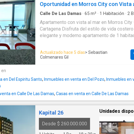
apartamento. Además, cuenta con ascensor, 
Oportunidad en Morros City con Vista 
piscina, sauna, vigilancia privada las 24 horas
comunal, alarma y garaje. Vive la experiencia 
Calle De Las Damas
·
65
m²
·
1
Habitación
·
2
B
Apartamento
·
Aire acondicionado
·
Balcón
·
Ap
seguridad en este exclusivo hogar.
Apartamento con vista al mar en Morros City
Cocina integral
·
Internet
·
Jacuzzi
·
Gas natural
Cartagena Disfruta del estilo de vida costero
panorámica
·
Terraza
·
Agua
·
Tanque de agua
·
Caseta de vigilancia
·
Gimnasio
·
Ascensor
·
Sau
elegante y moderno apartamento de 1 habitac
privada
·
Piscina
directa al mar, ubicado en el exclusivo edific
el corazón de
Bocagrande
. Ideal para quie
Actualizado hace 5 días
> Sebastian
propiedad vacacional, una residencia de alto 
Colmenares Gil
inversión con excelente rentabilidad. Detalles del
apartamento: Con un diseño contemporáneo 
e en
pensados para el confort, este apartamento 
 en Del Espiritu Santo
,
Inmuebles en venta en Del Pozo
,
Inmuebles en 
atmósfera luminosa, fresca y con una vista in
s
mar Caribe. • 1 habitación amplia con baño privado y clóset
venta en Calle De Las Damas
,
Casas en venta en Calle De Las Damas
empotrado • 2 baños completos con acabados modernos •
Sala-comedor con ventanales de piso a techo • Cocina ti
americana completamente equipada • Balcón privado con
Unidades dispo
Kapital 26
vista panorámica al mar • Aire acondicionado central • Área de
lavandería independiente • 1 parqueadero privado
Desde $ 260.000.000
Amenidades del edificio Morros City: Vive c