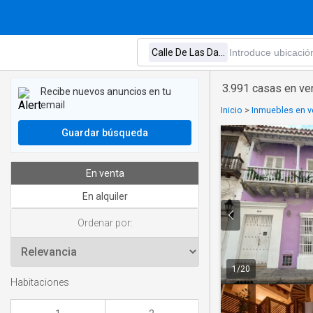
3.991 casas en ve
Recibe nuevos anuncios en tu
email
Inicio
>
Inmuebles en ve
Guardar búsqueda
En venta
En alquiler
Ordenar por:
1
/
20
Habitaciones