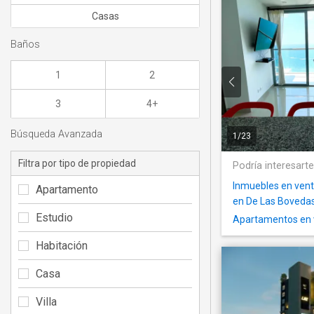
Casas
Baños
1
2
3
4+
Búsqueda Avanzada
1
/
23
Filtra por tipo de propiedad
Podría interesart
Inmuebles en venta
Apartamento
en De Las Boveda
Estudio
Apartamentos en 
Habitación
Casa
Villa