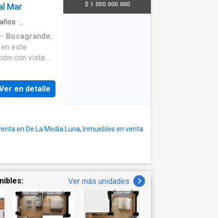
gimnasio,
$ 1.050.000.000
al Mar
, lavandería
de lujo y
años
·
arcadero
·
 –
Bocagrande
,
·
Vista
 en este
Jardín
·
Barbecue
·
na
·
Seguridad
ión con vista
io Morros City, en
nes buscan una
Ver en detalle
nivel o una
y espacios
ofrece una
venta en De La Media Luna
,
Inmuebles en venta
igualable del
po
nibles:
Ver más unidades
omo en un resort