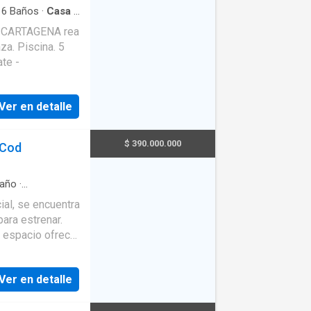
·
6
Baños
·
Casa
·
·
Jardín
·
Estate -
Ver en detalle
$ 390.000.000
 Cod
año
·
ral
·
Gimnasio
·
ial, se encuentra
ara estrenar.
e espacio ofrece
a y porcelanato
as divisiones
Ver en detalle
 de vistas
y VIP