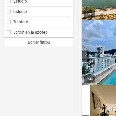
Estudio
Estudio
1
/
38
Trastero
Jardín en la azotea
Borrar filtros
1
/
34