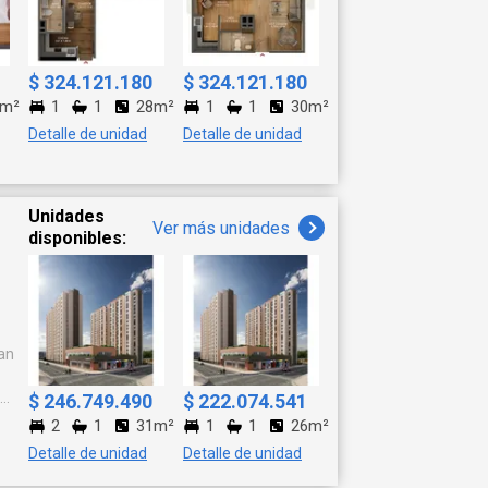
$ 324.121.180
$ 324.121.180
8m²
1
1
28m²
1
1
30m²
Detalle de unidad
Detalle de unidad
a solo minutos
nal y rodeado de
supermercados y
Unidades
Ver más unidades
disponibles:
gran oportunidad
 través de
ta demanda de
 convierte en
an
es
$ 246.749.490
$ 222.074.541
2
1
31m²
1
1
26m²
n
Detalle de unidad
Detalle de unidad