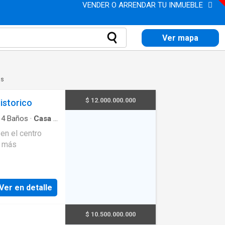
VENDER O ARRENDAR TU INMUEBLE
Ver mapa
as
$ 12.000.000.000
istorico
·
4
Baños
·
Casa
·
·
Piscina
en el centro
a más
Ver en detalle
$ 10.500.000.000