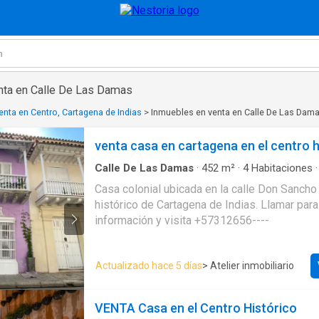
nta en Calle De Las Damas
nta en Centro, Cartagena de Indias
>
Inmuebles en venta en Calle De Las Dam
venta casa en cartagena en el centro h
Calle De Las Damas
·
452
m²
·
4
Habitaciones
Aire acondicionado
·
Balcón
·
Cocina amoblada
Casa colonial ubicada en la calle Don Sancho 
histórico de Cartagena de Indias. Llamar par
información y visita +57312656----
Actualizado hace 5 días
> Atelier inmobiliario
VENTA Casa en el Centro Histórico