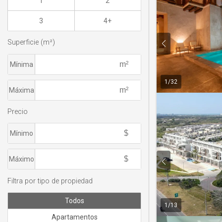
1
2
3
4+
Superficie (m²)
Mínima
1
/
32
Máxima
Precio
Mínimo
Máximo
Filtra por tipo de propiedad
Todos
1
/
13
Apartamentos