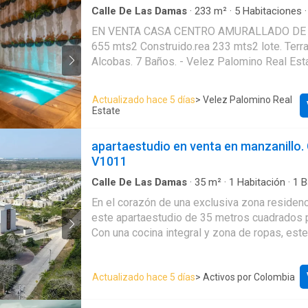
Calle De Las Damas
·
233
m²
·
5
Habitaciones
Aire acondicionado
·
Balcón
·
Cocina amoblada
EN VENTA CASA CENTRO AMURALLADO DE CARTAGENA rea
Barbecue
·
Cuarto de servicio
·
Piscina
655 mts2 Construido.rea 233 mts2 lote. Terraza. Piscina. 5
Alcobas. 7 Baños. - Velez Palomino Real 
Actualizado hace 5 días
> Velez Palomino Real
Estate
apartaestudio en venta en manzanillo.
V1011
Calle De Las Damas
·
35
m²
·
1
Habitación
·
1
B
Apartamento
·
Ascensor
·
Piscina
·
Cocina integ
En el corazón de una exclusiva zona residenc
Alarma
·
Sauna
·
Vista panorámica
este apartaestudio de 35 metros cuadrados p
Con una cocina integral y zona de ropas, est
comodidad y funcionalidad. El piso en baldos
brinda un toque de elegancia, mientras que l
Actualizado hace 5 días
> Activos por Colombia
permiten una distribución armoniosa. Disfruta
interiores y exteriores desde este especial 