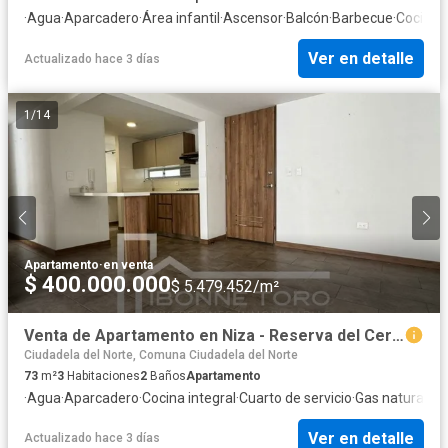
·
Agua
·
Aparcadero
·
Área infantil
·
Ascensor
·
Balcón
·
Barbecue
·
Cocina i
Ver en detalle
Actualizado hace 3 días
1
/
14
Apartamento
·
en venta
$ 400.000.000
$ 5.479.452/m²
Venta de Apartamento en Niza - Reserva del Cerro
Ciudadela del Norte, Comuna Ciudadela del Norte
73
m²
3
Habitaciones
2
Baños
Apartamento
·
Agua
·
Aparcadero
·
Cocina integral
·
Cuarto de servicio
·
Gas natural
·
Se
Ver en detalle
Actualizado hace 3 días