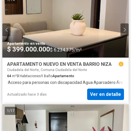
Apartamento
·
en venta
$ 399.000.000
$ 6.234.375/m²
APARTAMENTO NUEVO EN VENTA BARRIO NIZA
Ciudadela del Norte, Comuna Ciudadela del Norte
64
m²
3
Habitaciones
1
Baño
Apartamento
·
Acceso para personas con discapacidad
·
Agua
·
Aparcadero
·
Área inf
Ver en detalle
Actualizado hace 3 días
1
/
17