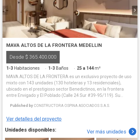
MAVA ALTOS DE LA FRONTERA MEDELLIN
Desde $ 365.400.000
1-3
Habitaciones
1-3
Baños
25 a 144
m²
·
·
MAVA ALTOS DE LA FRONTERA es un exclusivo proyecto de uso
mixto con 143 unidades (130 hoteleras y 13 residenciales),
ubicado en el prestigioso sector Benedictinos, en la frontera
entre Envigado y El Poblado (Calle 24 Sur #39-95/119). Su
localización estratégica lo sitúa cerca de Sao Paulo Plaza,
Published by
CONSTRUCTORA OSPINA ASOCIADOS S.A.S.
Carulla y las principales vías del sur, con fácil acceso a zonas
gastronómicas, hoteles, parques, bancos y centros comerciales.
Ver detalles del proyecto
Este desarrollo ha sido diseñado para quienes buscan una
inversión inteligente en renta hotelera, combinando confort,
Unidades disponibles:
Ver más unidades
ubicación y alta valorización en un solo lugar. El edificio se
distribuye en 10 pisos más terraza, así: Pisos 2 al 7 (Uso