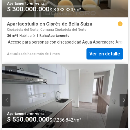
Apartamento
·
en venta
$ 300.000.000
$ 8.333.333/m²
Apartaestudio en Ciprés de Bella Suiza
Ciudadela del Norte, Comuna Ciudadela del Norte
36
m²
1
Habitación
1
Baño
Apartamento
·
Acceso para personas con discapacidad
·
Agua
·
Aparcadero
·
Área inf
Ver en detalle
Actualizado hace más de 1 mes
1
/
20
Apartamento
·
en venta
$ 550.000.000
$ 7.236.842/m²