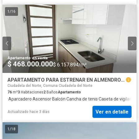
1
/
16
Apartamento
·
en venta
$ 468.000.000
$ 6.157.894/m²
APARTAMENTO PARA ESTRENAR EN ALMENDROS BELLA SUIZA / 3 ALCOBAS !!!
Ciudadela del Norte, Comuna Ciudadela del Norte
76
m²
3
Habitaciones
2
Baños
Apartamento
·
Aparcadero
·
Ascensor
·
Balcón
·
Cancha de tenis
·
Caseta de vigilancia
·
Ver en detalle
Actualizado hace 3 días
1
/
18