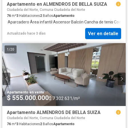
Apartamento en ALMENDROS DE BELLA SUIZA
Ciudadela del Norte, Comuna Ciudadela del Norte
76
m²
3
Habitaciones
2
Baños
Apartamento
·
Aparcadero
·
Área infantil
·
Ascensor
·
Balcón
·
Cancha de tenis
·
Cocina 
Ver en detalle
Actualizado hace 3 días
1
/
20
Apartamento
·
en venta
$ 555.000.000
$ 7.302.631/m²
Apartamento ALMENDROS DE BELLA SUIZA
Ciudadela del Norte, Comuna Ciudadela del Norte
76
m²
3
Habitaciones
2
Baños
Apartamento