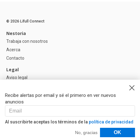
© 2026 Lifull Connect
Nestoria
Trabaja con nosotros
Acerca
Contacto
Legal
Aviso legal
Política de Privacidad
Política de Cookies
Recibe alertas por email y sé el primero en ver nuevos
anuncios
Ayuda
Preguntas
Al suscribirte aceptas los términos de la
política de privacidad
Nuestros Partners
Filtros
OK
No, gracias