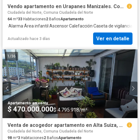
Vendo apartamento en Urapanes Manizales. Con un área de 63m2, Manziales
Ciudadela del Norte, Comuna Ciudadela del Norte
64
m²
33
Habitaciones
2
Baños
Apartamento
·
Alarma
·
Área infantil
·
Ascensor
·
Calefacción
·
Caseta de vigilancia
·
Coc
Ver en detalle
Actualizado hace 3 días
1
/
36
Apartamento
·
en venta
$ 470.000.000
$ 4.795.918/m²
Venta de acogedor apartamento en Alta Suiza, Manizales, de 78 m2
Ciudadela del Norte, Comuna Ciudadela del Norte
98
m²
3
Habitaciones
2
Baños
Apartamento