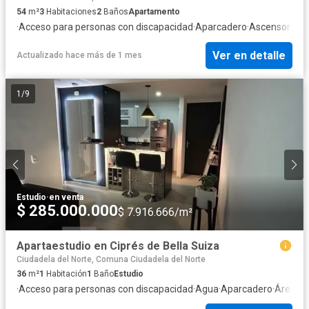
54
m²
3
Habitaciones
2
Baños
Apartamento
·
Acceso para personas con discapacidad
·
Aparcadero
·
Ascensor
·
Coc
Ver en detalle
Actualizado hace más de 1 mes
1
/
9
Estudio
·
en venta
$ 285.000.000
$ 7.916.666/m²
Apartaestudio en Ciprés de Bella Suiza
Ciudadela del Norte, Comuna Ciudadela del Norte
36
m²
1
Habitación
1
Baño
Estudio
·
Acceso para personas con discapacidad
·
Agua
·
Aparcadero
·
Área inf