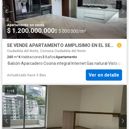
Apartamento
·
en venta
$ 1.200.000.000
$ 5.000.000/m²
SE VENDE APARTAMENTO AMPLISIMO EN EL SECTOR DEL CABLE CON ASCENSOR
Ciudadela del Norte, Comuna Ciudadela del Norte
240
m²
4
Habitaciones
3
Baños
Apartamento
·
Balcón
·
Aparcadero
·
Cocina integral
·
Internet
·
Gas natural
·
Vista pano
Ver en detalle
Actualizado hace 3 días
1
/
18