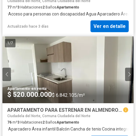
Ciudadela del Norte, Comuna Ciudadela del Norte
77
m²
3
Habitaciones
2
Baños
Apartamento
·
Acceso para personas con discapacidad
·
Agua
·
Aparcadero
·
Área inf
Ver en detalle
Actualizado hace 3 días
1
/
7
Apartamento
·
en venta
$ 520.000.000
$ 6.842.105/m²
APARTAMENTO PARA ESTRENAR EN ALMENDROS BELLA SUIZA / 3 ALCOBAS !!!
Ciudadela del Norte, Comuna Ciudadela del Norte
76
m²
3
Habitaciones
2
Baños
Apartamento
·
Aparcadero
·
Área infantil
·
Balcón
·
Cancha de tenis
·
Cocina integral
·
Gi