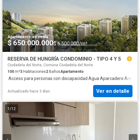
Apartamento
·
en venta
$ 650.000.000
$ 6.500.000/m²
RESERVA DE HUNGRÍA CONDOMINIO - TIPO 4 Y 5
Ciudadela del Norte, Comuna Ciudadela del Norte
100
m²
3
Habitaciones
2
Baños
Apartamento
·
Acceso para personas con discapacidad
·
Agua
·
Aparcadero
·
Área inf
Ver en detalle
Actualizado hace 3 días
1
/
12