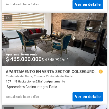
Ver en detalle
Actualizado hace 3 días
1
/
9
Apartamento
·
en venta
$ 465.000.000
$ 4.345.794/m²
APARTAMENTO EN VENTA SECTOR COLSEGUROS (ALTA SUIZA)
Ciudadela del Norte, Comuna Ciudadela del Norte
107
m²
3
Habitaciones
2
Baños
Apartamento
·
Aparcadero
·
Cocina integral
·
Patio
Ver en detalle
Actualizado hace 3 días