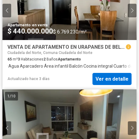
Apartamento
·
en venta
$ 440.000.000
$ 6.769.230/m²
VENTA DE APARTAMENTO EN URAPANES DE BELLA SUIZA
Ciudadela del Norte, Comuna Ciudadela del Norte
65
m²
3
Habitaciones
2
Baños
Apartamento
·
Agua
·
Aparcadero
·
Área infantil
·
Balcón
·
Cocina integral
·
Cuarto de ser
Ver en detalle
Actualizado hace 3 días
1
/
10