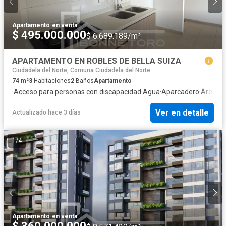
Apartamento
·
en venta
$ 495.000.000
$ 6.689.189/m²
APARTAMENTO EN ROBLES DE BELLA SUIZA
Ciudadela del Norte, Comuna Ciudadela del Norte
74
m²
3
Habitaciones
2
Baños
Apartamento
·
Acceso para personas con discapacidad
·
Agua
·
Aparcadero
·
Área inf
Ver en detalle
Actualizado hace 3 días
1
/
4
Apartamento
·
en venta