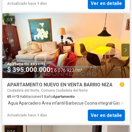
Ver en detalle
Actualizado hace 3 días
1
/
8
Apartamento
·
en venta
$ 395.000.000
$ 6.076.923/m²
APARTAMENTO NUEVO EN VENTA BARRIO NIZA
Ciudadela del Norte, Comuna Ciudadela del Norte
65
m²
3
Habitaciones
1
Baño
Apartamento
·
Agua
·
Aparcadero
·
Área infantil
·
Barbecue
·
Cocina integral
·
Gas natur
Ver en detalle
Actualizado hace 3 días
1
/
14