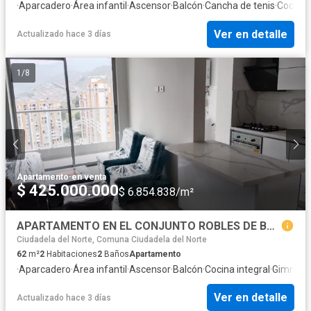
·
Aparcadero
·
Área infantil
·
Ascensor
·
Balcón
·
Cancha de tenis
·
Cocina 
Ver en detalle
Actualizado hace 3 días
1
/
8
Apartamento
·
en venta
$ 425.000.000
$ 6.854.838/m²
APARTAMENTO EN EL CONJUNTO ROBLES DE BELLA SUIZA
Ciudadela del Norte, Comuna Ciudadela del Norte
62
m²
2
Habitaciones
2
Baños
Apartamento
·
Aparcadero
·
Área infantil
·
Ascensor
·
Balcón
·
Cocina integral
·
Gimnasi
Ver en detalle
Actualizado hace 3 días