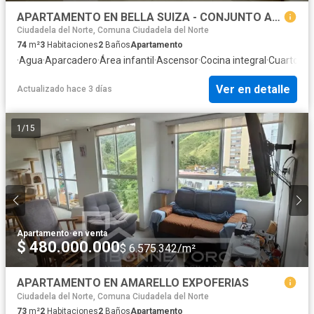
APARTAMENTO EN BELLA SUIZA - CONJUNTO ALMENDROS
Ciudadela del Norte, Comuna Ciudadela del Norte
74
m²
3
Habitaciones
2
Baños
Apartamento
·
Agua
·
Aparcadero
·
Área infantil
·
Ascensor
·
Cocina integral
·
Cuarto de 
Ver en detalle
Actualizado hace 3 días
1
/
15
Apartamento
·
en venta
$ 480.000.000
$ 6.575.342/m²
APARTAMENTO EN AMARELLO EXPOFERIAS
Ciudadela del Norte, Comuna Ciudadela del Norte
73
m²
2
Habitaciones
2
Baños
Apartamento