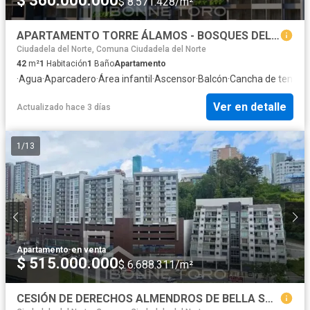
$ 360.000.000
$ 8.571.428/m²
APARTAMENTO TORRE ÁLAMOS - BOSQUES DEL CERRO
Ciudadela del Norte, Comuna Ciudadela del Norte
42
m²
1
Habitación
1
Baño
Apartamento
·
Agua
·
Aparcadero
·
Área infantil
·
Ascensor
·
Balcón
·
Cancha de tenis
·
C
Ver en detalle
Actualizado hace 3 días
1
/
13
Apartamento
·
en venta
$ 515.000.000
$ 6.688.311/m²
CESIÓN DE DERECHOS ALMENDROS DE BELLA SUIZA