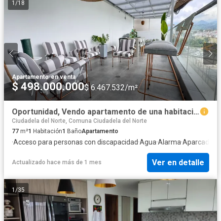
1
/
18
Apartamento
·
en venta
$ 498.000.000
$ 6.467.532/m²
Oportunidad, Vendo apartamento de una habitación, Manizales
Ciudadela del Norte, Comuna Ciudadela del Norte
77
m²
1
Habitación
1
Baño
Apartamento
·
Acceso para personas con discapacidad
·
Agua
·
Alarma
·
Aparcadero
·
Ver en detalle
Actualizado hace más de 1 mes
1
/
35