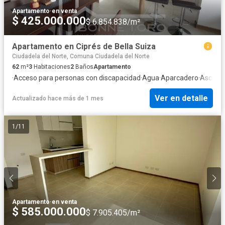
Apartamento
·
en venta
$ 425.000.000
$ 6.854.838/m²
Apartamento en Ciprés de Bella Suiza
Ciudadela del Norte, Comuna Ciudadela del Norte
62
m²
3
Habitaciones
2
Baños
Apartamento
·
Acceso para personas con discapacidad
·
Agua
·
Aparcadero
·
Ascens
Ver en detalle
Actualizado hace más de 1 mes
1
/
11
Apartamento
·
en venta
$ 585.000.000
$ 7.905.405/m²