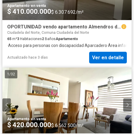
Apartamento
·
en venta
$ 410.000.000
$ 6.307.692/m²
OPORTUNIDAD vendo apartamento Almendros de Bella Suiza, Manizales
Ciudadela del Norte, Comuna Ciudadela del Norte
65
m²
3
Habitaciones
2
Baños
Apartamento
·
Acceso para personas con discapacidad
·
Aparcadero
·
Área infantil
·
Ver en detalle
Actualizado hace 3 días
1
/
32
Apartamento
·
en venta
$ 420.000.000
$ 6.562.500/m²