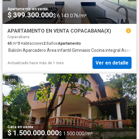
Apartamento
·
en venta
$ 399.300.000
$ 6.143.076/m²
APARTAMENTO EN VENTA COPACABANA(X)
Copacabana
65
m²
3
Habitaciones
2
Baños
Apartamento
·
Balcón
·
Aparcadero
·
Área infantil
·
Gimnasio
·
Cocina integral
·
Ascenso
Ver en detalle
Actualizado hace más de 1 mes
1
/
20
Casa
·
en venta
$ 1.500.000.000
$ 1.500.000/m²