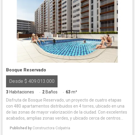
Bosque Reservado
Desde $ 409.013.000
3
Habitaciones
2
Baños
63
m²
·
·
Disfruta de Bosque Reservado, un proyecto de cuatro etapas
con 480 apartamentos distribuidos en 4 torres, ubicado en una
de las zonas de mayor valorización de la ciudad. Con excelentes
acabados, amplias zonas verdes, y ubicado cerca de centros
comerciales, supermercados, iglesias y colegios, Bosque
Published by
Constructora Colpatria
Reservado es el lugar perfecto para vivir. ¡Visita nuestra sala de