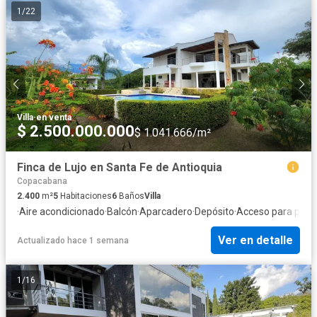
1
/
22
Villa
·
en venta
$ 2.500.000.000
$ 1.041.666/m²
Finca de Lujo en Santa Fe de Antioquia
Copacabana
2.400
m²
5
Habitaciones
6
Baños
Villa
·
Aire acondicionado
·
Balcón
·
Aparcadero
·
Depósito
·
Acceso para pers
Ver en detalle
Actualizado hace 1 semana
1
/
16