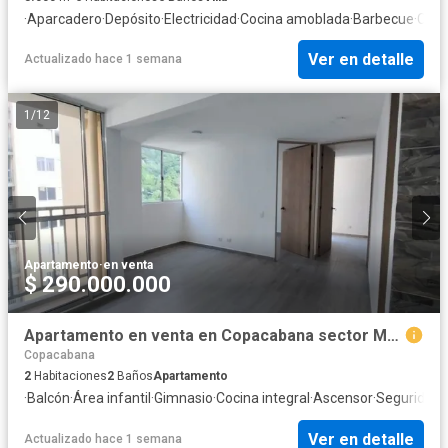
·
Aparcadero
·
Depósito
·
Electricidad
·
Cocina amoblada
·
Barbecue
·
Coci
Ver en detalle
Actualizado hace 1 semana
1
/
12
Apartamento
·
en venta
$ 290.000.000
Apartamento en venta en Copacabana sector Machado
Copacabana
2
Habitaciones
2
Baños
Apartamento
·
Balcón
·
Área infantil
·
Gimnasio
·
Cocina integral
·
Ascensor
·
Seguridad 
Ver en detalle
Actualizado hace 1 semana