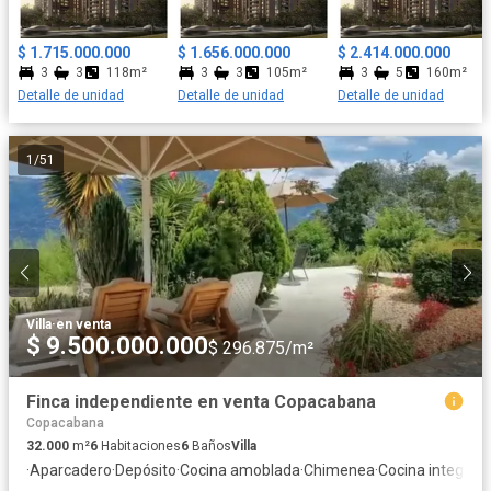
presentación del proyecto son representaciones digitales que
pueden variar en la percepción y construcción final. Fecha de
$ 1.715.000.000
$ 1.656.000.000
$ 2.414.000.000
entrega: 2027 Plazo de cuota inicial:16 meses Características del
3
3
118m²
3
3
105m²
3
5
160m²
proyecto • 5 Tipologías • 168 Unidades • 3 Torres • 15 Pisos
Detalle de unidad
Detalle de unidad
Detalle de unidad
1
/
51
Villa
·
en venta
$ 9.500.000.000
$ 296.875/m²
Finca independiente en venta Copacabana
Copacabana
32.000
m²
6
Habitaciones
6
Baños
Villa
·
Aparcadero
·
Depósito
·
Cocina amoblada
·
Chimenea
·
Cocina integral