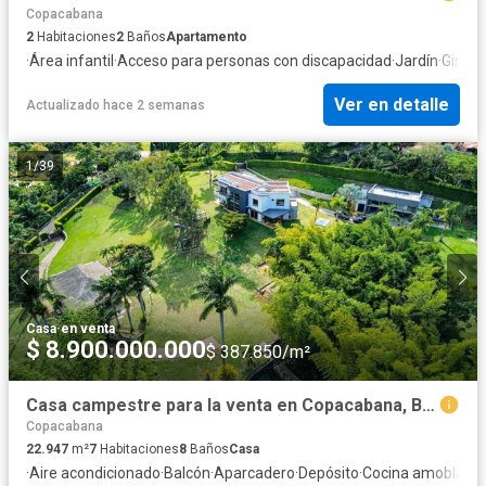
Copacabana
2
Habitaciones
2
Baños
Apartamento
·
Área infantil
·
Acceso para personas con discapacidad
·
Jardín
·
Gimna
Ver en detalle
Actualizado hace 2 semanas
1
/
39
Casa
·
en venta
$ 8.900.000.000
$ 387.850/m²
Casa campestre para la venta en Copacabana, Bello
Copacabana
22.947
m²
7
Habitaciones
8
Baños
Casa
·
Aire acondicionado
·
Balcón
·
Aparcadero
·
Depósito
·
Cocina amoblada
·