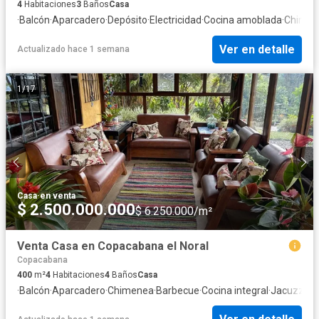
4
Habitaciones
3
Baños
Casa
·
Balcón
·
Aparcadero
·
Depósito
·
Electricidad
·
Cocina amoblada
·
Chimen
Ver en detalle
Actualizado hace 1 semana
1
/
17
Casa
·
en venta
$ 2.500.000.000
$ 6.250.000/m²
Venta Casa en Copacabana el Noral
Copacabana
400
m²
4
Habitaciones
4
Baños
Casa
·
Balcón
·
Aparcadero
·
Chimenea
·
Barbecue
·
Cocina integral
·
Jacuzzi
·
Se