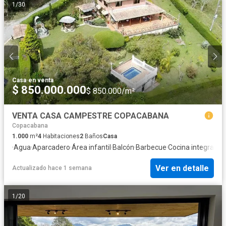
1
/
30
Casa
·
en venta
$ 850.000.000
$ 850.000/m²
VENTA CASA CAMPESTRE COPACABANA
Copacabana
1.000
m²
4
Habitaciones
2
Baños
Casa
·
Agua
·
Aparcadero
·
Área infantil
·
Balcón
·
Barbecue
·
Cocina integral
·
De
Ver en detalle
Actualizado hace 1 semana
1
/
20