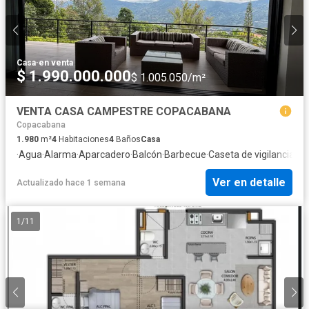
Casa
·
en venta
$ 1.990.000.000
$ 1.005.050/m²
VENTA CASA CAMPESTRE COPACABANA
Copacabana
1.980
m²
4
Habitaciones
4
Baños
Casa
·
Agua
·
Alarma
·
Aparcadero
·
Balcón
·
Barbecue
·
Caseta de vigilancia
·
Co
Ver en detalle
Actualizado hace 1 semana
1
/
11