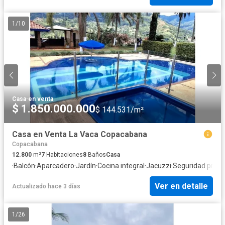
1
/
10
Casa
·
en venta
$ 1.850.000.000
$ 144.531/m²
Casa en Venta La Vaca Copacabana
Copacabana
12.800
m²
7
Habitaciones
8
Baños
Casa
·
Balcón
·
Aparcadero
·
Jardín
·
Cocina integral
·
Jacuzzi
·
Seguridad priva
Ver en detalle
Actualizado hace 3 días
1
/
26