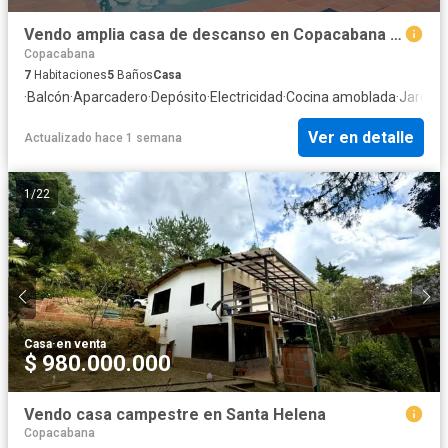
Vendo amplia casa de descanso en Copacabana en unidad cerrada
Copacabana
7
Habitaciones
5
Baños
Casa
·
Balcón
·
Aparcadero
·
Depósito
·
Electricidad
·
Cocina amoblada
·
Jardín
·
Ver en detalle
Actualizado hace 1 semana
1
/
22
Casa
·
en venta
$ 980.000.000
Vendo casa campestre en Santa Helena
Copacabana