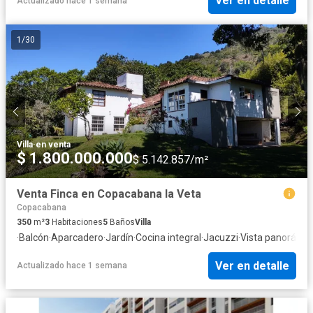
Ver en detalle
Actualizado hace 1 semana
1
/
30
Villa
·
en venta
$ 1.800.000.000
$ 5.142.857/m²
Venta Finca en Copacabana la Veta
Copacabana
350
m²
3
Habitaciones
5
Baños
Villa
·
Balcón
·
Aparcadero
·
Jardín
·
Cocina integral
·
Jacuzzi
·
Vista panorámi
Ver en detalle
Actualizado hace 1 semana