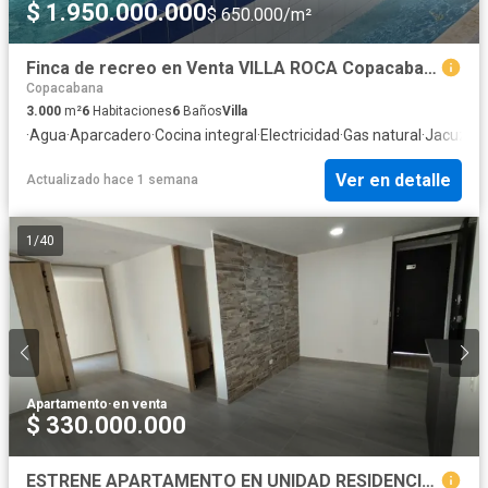
$ 1.950.000.000
$ 650.000/m²
Finca de recreo en Venta VILLA ROCA Copacabana
Copacabana
3.000
m²
6
Habitaciones
6
Baños
Villa
·
Agua
·
Aparcadero
·
Cocina integral
·
Electricidad
·
Gas natural
·
Jacuzzi
·
Ver en detalle
Actualizado hace 1 semana
1
/
40
Apartamento
·
en venta
$ 330.000.000
ESTRENE APARTAMENTO EN UNIDAD RESIDENCIAL COMPLETA