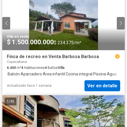
Villa
·
en venta
$ 1.500.000.000
$ 234.375/m²
Finca de recreo en Venta Barbosa Barbosa
Copacabana
6.400
m²
4
Habitaciones
4
Baños
Villa
·
Balcón
·
Aparcadero
·
Área infantil
·
Cocina integral
·
Piscina
·
Agua
Ver en detalle
Actualizado hace 1 semana
1
/
38