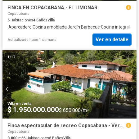
FINCA EN COPACABANA - EL LIMONAR
Copacabana
5
Habitaciones
4
Baños
Villa
·
Aparcadero
·
Cocina amoblada
·
Jardín
·
Barbecue
·
Cocina integral
·
Jac
Ver en detalle
Actualizado hace 1 semana
1
/
17
Villa
·
en venta
$ 1.950.000.000
$ 650.000/m²
Finca espectacular de recreo Copacabana - Vereda La Veta
Copacabana
3.000
m²
6
Habitaciones
6
Baños
Villa