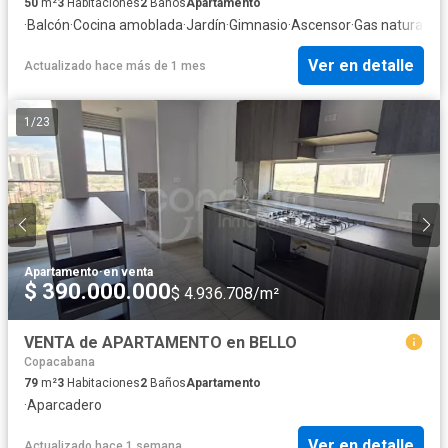
50
m²
3
Habitaciones
2
Baños
Apartamento
·
Balcón
·
Cocina amoblada
·
Jardín
·
Gimnasio
·
Ascensor
·
Gas natural
·
Vi
Ver en detalle
Actualizado hace más de 1 mes
1
/
23
Apartamento
·
en venta
$ 390.000.000
$ 4.936.708/m²
VENTA de APARTAMENTO en BELLO
Copacabana
79
m²
3
Habitaciones
2
Baños
Apartamento
·
Aparcadero
Ver en detalle
Actualizado hace 1 semana