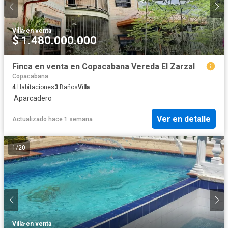
Villa
·
en venta
$ 1.480.000.000
Finca en venta en Copacabana Vereda El Zarzal
Copacabana
4
Habitaciones
3
Baños
Villa
·
Aparcadero
Ver en detalle
Actualizado hace 1 semana
1
/
20
Villa
·
en venta