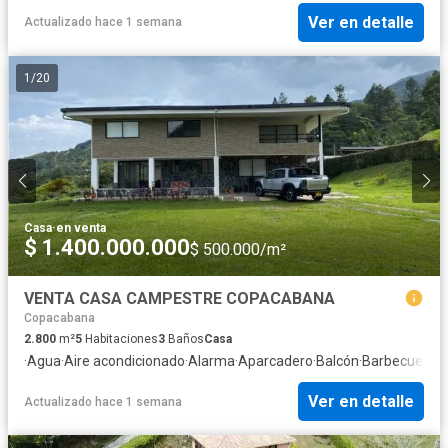
Ver en detalle
Actualizado hace 1 semana
1
/
20
Casa
·
en venta
$ 1.400.000.000
$ 500.000/m²
VENTA CASA CAMPESTRE COPACABANA
Copacabana
2.800
m²
5
Habitaciones
3
Baños
Casa
·
Agua
·
Aire acondicionado
·
Alarma
·
Aparcadero
·
Balcón
·
Barbecue
·
Cas
Ver en detalle
Actualizado hace 1 semana