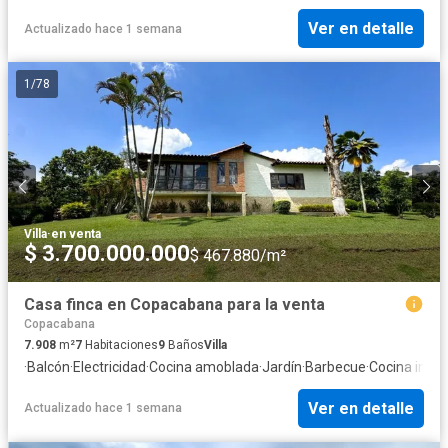
Ver en detalle
Actualizado hace 1 semana
1
/
78
Villa
·
en venta
$ 3.700.000.000
$ 467.880/m²
Casa finca en Copacabana para la venta
Copacabana
7.908
m²
7
Habitaciones
9
Baños
Villa
·
Balcón
·
Electricidad
·
Cocina amoblada
·
Jardín
·
Barbecue
·
Cocina integ
Ver en detalle
Actualizado hace 1 semana