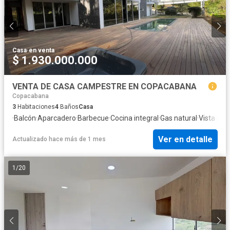
Casa
·
en venta
$ 1.930.000.000
VENTA DE CASA CAMPESTRE EN COPACABANA
Copacabana
3
Habitaciones
4
Baños
Casa
·
Balcón
·
Aparcadero
·
Barbecue
·
Cocina integral
·
Gas natural
·
Vista pa
Ver en detalle
Actualizado hace más de 1 mes
1
/
20