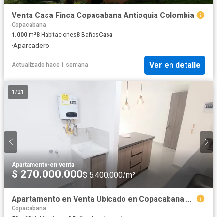
Venta Casa Finca Copacabana Antioquia Colombia
Copacabana
1.000
m²
8
Habitaciones
8
Baños
Casa
·
Aparcadero
Ver en detalle
Actualizado hace 1 semana
1
/
21
Apartamento
·
en venta
$ 270.000.000
$ 5.400.000/m²
Apartamento en Venta Ubicado en Copacabana Codigo 1249
Copacabana