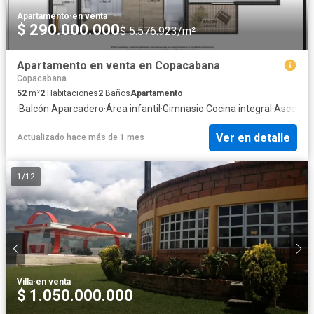
Apartamento
·
en venta
$ 290.000.000
$ 5.576.923/m²
Apartamento en venta en Copacabana
Copacabana
52
m²
2
Habitaciones
2
Baños
Apartamento
·
Balcón
·
Aparcadero
·
Área infantil
·
Gimnasio
·
Cocina integral
·
Ascenso
Ver en detalle
Actualizado hace más de 1 mes
1
/
12
Villa
·
en venta
$ 1.050.000.000