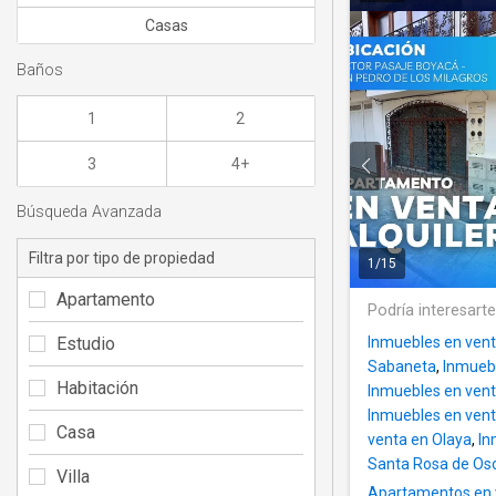
Casas
Baños
1
2
3
4+
Búsqueda Avanzada
Filtra por tipo de propiedad
1
/
15
Apartamento
Podría interesart
Estudio
Inmuebles en vent
Sabaneta
,
Inmuebl
Habitación
Inmuebles en ven
Inmuebles en vent
Casa
venta en Olaya
,
In
Santa Rosa de Os
Villa
Apartamentos en v