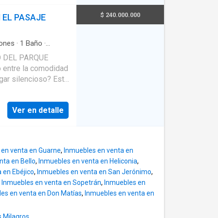
olo 10 min de San
urante Ricolandia.
$ 240.000.000
 EL PASAJE
 1.000 m² | Área
s, cada una con baño
os: 4 baños
ones
·
1
Baño
·
a-comedor con
O DEL PARQUE
bierta tipo
o entre la comodidad
eo: Parqueadero
ogar silencioso? Esta
para 4 vehículos
a en un segundo
na BBQ y jacuzzi
bicación
anorámica. -
Ver en detalle
on cámara y sistema
saje Boyaca de
San
ón:
 Doble portón de
odidad de toda tu
lón comunal, agua
 en venta en Guarne
,
Inmuebles en venta en
. Cocina: Cocina
ros. -
nta en Bello
,
Inmuebles en venta en Heliconia
,
 con excelente
ra y mantenimiento
 en Ebéjico
,
Inmuebles en venta en San Jerónimo
,
ente y práctico. 🌟
,
Inmuebles en venta en Sopetrán
,
Inmuebles en
es en venta en Don Matías
,
Inmuebles en venta en
no es un problema.
s Milagros