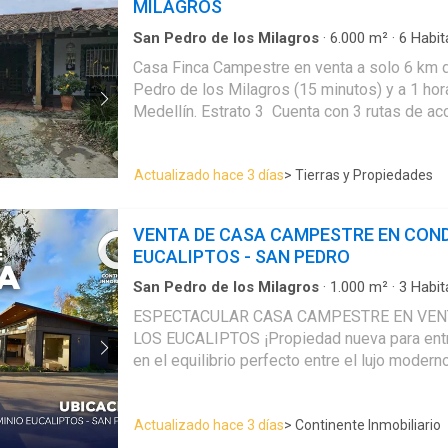
MILAGROS
San Pedro de los Milagros
·
6.000
m²
·
6
Habit
Casa
·
Balcón
·
Aparcadero
·
Depósito
·
Electric
Casa Finca Campestre en venta a solo 6 km d
amoblada
·
Chimenea
·
Jardín
·
Barbecue
·
Inter
Pedro de los Milagros (15 minutos) y a 1 hor
·
Agua
·
Patio
Medellín. Estrato 3 Cuenta con 3 rutas de acc
Pedro, por Copacabana y por Donmatías Se 
(con algunas excepciones) o sin amoblar. T
Actualizado hace 3 días
> Tierras y Propiedades
con Escrituras al 100% Zonas verdes aprovecha
terreno 6.000 mts2 Área construída de la cas
máx. 5 mts2 Garaje 19 mts2 Oratorio 32 mts
VENTA DE CASA CAMPESTRE EN CON
36 mts2 y 2do piso 36 mts2 Kiosco al aire l
EUCALIPTOS - SAN PEDRO
Almacén 27 mts2 Asadero 8 mts2 con mesa 
cemento. Cancha 58 mts2 Juegos infantiles
San Pedro de los Milagros
·
1.000
m²
·
3
Habit
Casa
·
Alarma
·
Aparcadero
·
Depósito
·
Electric
Acceso a Internet y Televisión por cable. Ám
ESPECTACULAR CASA CAMPESTRE EN VEN
Jardín
·
Internet
·
Jacuzzi
·
Vista panorámica
·
S
c…
LOS EUCALIPTOS ¡Propiedad nueva para entrega
Cuarto de servicio
·
Agua
en el equilibrio perfecto entre el lujo modern
campo. Ubicada en el Km 17 vía Medellín - S
de un solo nivel destaca por su diseño vangu
Actualizado hace 3 días
> Continente Inmobiliario
espacios y una ubicación estratégica. Ubicación: Km 17 Vía