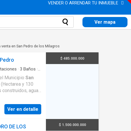
VENDER O ARRENDAR TU INMUEBLE
Ver mapa
 venta en San Pedro de los Milagros
$ 485.000.000
 Pedro
taciones
·
3
Baños
·
atio
 el Municipio
San
. (Hectarea y 130
s construidos, agua
n y cocina abierta,
os de ellas con baño
Ver en detalle
casa.
$ 1.500.000.000
RO DE LOS