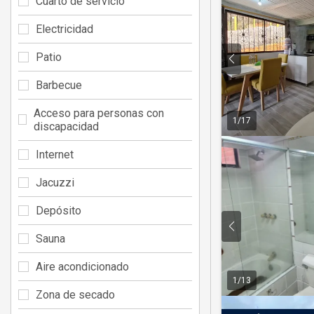
Cuarto de servicio
Electricidad
Patio
Barbecue
Acceso para personas con
1
/
17
discapacidad
Internet
Jacuzzi
Depósito
Sauna
Aire acondicionado
1
/
13
Zona de secado