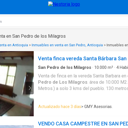
nta en San Pedro de los Milagros
enta en Antioquia
>
Inmuebles en venta en San Pedro, Antioquia
>
Inmuebles en
Venta finca vereda Santa Bárbara San
San Pedro de los Milagros
·
10.000
m²
·
4
Habi
Villa
·
Aparcadero
·
Depósito
·
Cocina integral
·
P
Venta de finca en la vereda Santa Barbara en
Pedro de Los Milagros
. área de 10.000 M2
Metros.) a solo 3 kms del pueblo. 130 metro
propia y dos nacimientos. salon comedor salo
ventanales con linda vista, 4 habitaciones d
Actualizado hace 3 días
> GMY Asesorias.
privado. Lago para peces. Carretera hasta la 
VENDO CASA CAMPESTRE EN SAN PED