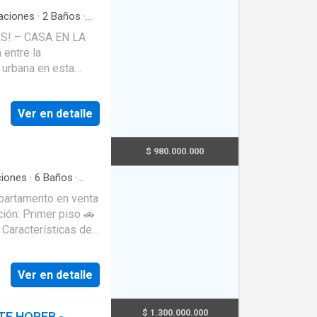
re vía secundaria
aciones
·
2
Baños
·
rsonas con
S! – CASA EN LA
ral
·
Internet
·
Vista
a urbana en esta
envidiable,
igualable de las
Ver en detalle
esta propiedad es
za y comodidad.
 Ubicación: Sector La China,
San
$ 980.000.000
ciones
·
6
Baños
·
ternet
·
Ascensor
·
acitados).
Apartamento en venta
ocial:
✅ 6 baños ✅ Sala y
ales hacia el
de ropas ✅ Terraza
Ver en detalle
:
rnet ✔ Conexión
). 🌳
$ 1.300.000.000
E HOREB -