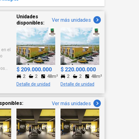
rte y todos los
a, adaptándose a tu
Unidades
Ver más unidades
disponibles:
s
ar tu visita o
Tú lo sueñas,
 en el
vo
ros
$ 209.000.000
$ 220.000.000
es •
2
2
48m²
2
2
48m²
Detalle de unidad
Detalle de unidad
na, 2
iación,
eas de
sponibles:
Ver más unidades
a gris,
a por
s casas
cida
ario=