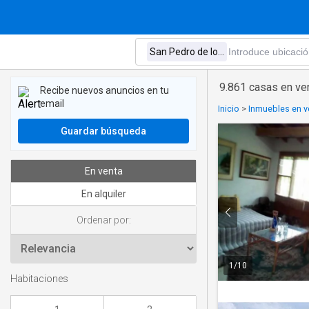
9.861 casas en ve
Recibe nuevos anuncios en tu
email
Inicio
>
Inmuebles en v
Guardar búsqueda
En venta
En alquiler
Ordenar por:
1
/
10
Habitaciones