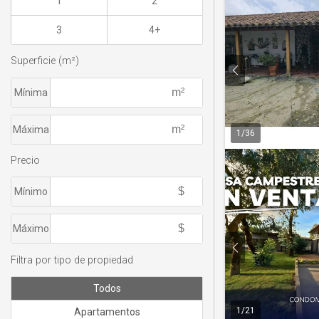
1
2
3
4+
Superficie (m²)
Mínima
Máxima
1
/
36
Precio
Mínimo
Máximo
Filtra por tipo de propiedad
Todos
1
/
21
Apartamentos