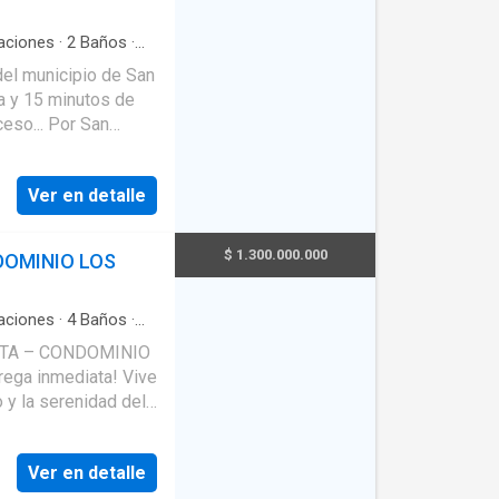
aciones
·
2
Baños
·
idad
·
Cocina
el municipio de San
net
·
Vista panorámica
a y 15 minutos de
eso... Por San
entrega amoblada
raspaso inmediato
Ver en detalle
bles Área
a 320 mts2 - Altura
2 Kiosco 1er piso
$ 1.300.000.000
DOMINIO LOS
ibre 27 mts2
y sillas en
 Agua potable.
aciones
·
4
Baños
·
idad
·
Chimenea
·
plia vista de 300°
TA – CONDOMINIO
eguridad privada
·
 inmediata! Vive
o y la serenidad del
an Pedro, esta casa
ardista, amplios
Ver en detalle