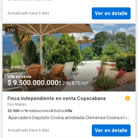
Ver en detalle
Actualizado hace 6 días
1
/
51
Villa
·
en venta
$ 9.500.000.000
$ 296.875/m²
Finca independiente en venta Copacabana
Don Matías
32.000
m²
6
Habitaciones
6
Baños
Villa
·
Aparcadero
·
Depósito
·
Cocina amoblada
·
Chimenea
·
Cocina integral
Ver en detalle
Actualizado hace 6 días