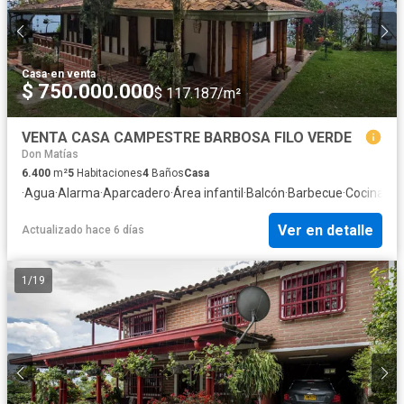
Casa
·
en venta
$ 750.000.000
$ 117.187/m²
VENTA CASA CAMPESTRE BARBOSA FILO VERDE
Don Matías
6.400
m²
5
Habitaciones
4
Baños
Casa
·
Agua
·
Alarma
·
Aparcadero
·
Área infantil
·
Balcón
·
Barbecue
·
Cocina int
Ver en detalle
Actualizado hace 6 días
1
/
19