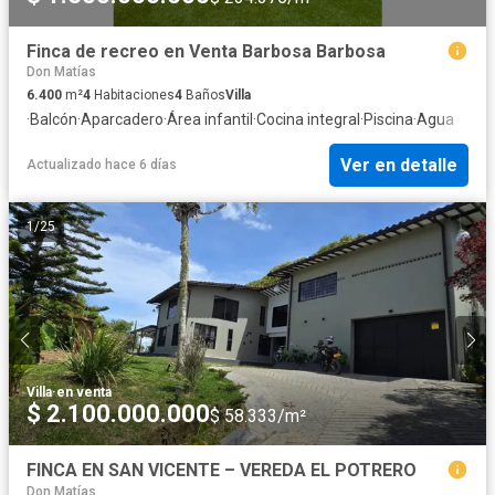
Finca de recreo en Venta Barbosa Barbosa
Don Matías
6.400
m²
4
Habitaciones
4
Baños
Villa
·
Balcón
·
Aparcadero
·
Área infantil
·
Cocina integral
·
Piscina
·
Agua
Ver en detalle
Actualizado hace 6 días
1
/
25
Villa
·
en venta
$ 2.100.000.000
$ 58.333/m²
FINCA EN SAN VICENTE – VEREDA EL POTRERO
Don Matías