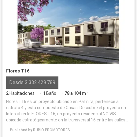
Flores T16
Desde $ 332.429.789
2
Habitaciones
1
Baño
78 a 104
m²
·
·
Flores T16 es un proyecto ubicado en Palmira, pertenece al
estrato 4 y está compuesto de Casas. Descubre el proyecto en
loteo abierto FLORES T16, un proyecto residencial NO VIS
ubicado estratégicamente en la transversal 16 entre las calles
26A y 25, en el municipio de Palmira. FLORES T16 ofrece
Published by
RUBIO PROMOTORES
espacios verdes diseñados para el esparcimiento, el deporte y la