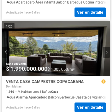
·
Agua
·
Aparcadero
·
Área infantil
·
Balcón
·
Barbecue
·
Cocina integral
·
De
Ver en detalle
Actualizado hace 6 días
1
/
20
Casa
·
en venta
$ 1.990.000.000
$ 1.005.050/m²
VENTA CASA CAMPESTRE COPACABANA
Don Matías
1.980
m²
4
Habitaciones
4
Baños
Casa
·
Agua
·
Alarma
·
Aparcadero
·
Balcón
·
Barbecue
·
Caseta de vigilancia
·
Co
Ver en detalle
Actualizado hace 6 días