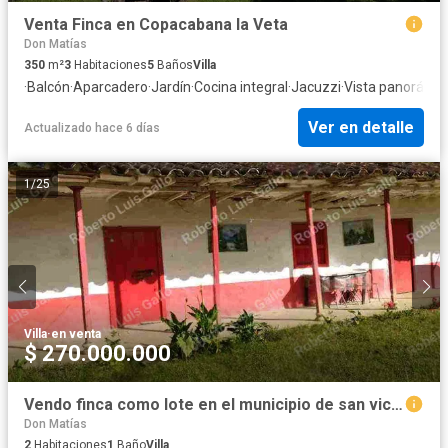
Venta Finca en Copacabana la Veta
Don Matías
350
m²
3
Habitaciones
5
Baños
Villa
·
Balcón
·
Aparcadero
·
Jardín
·
Cocina integral
·
Jacuzzi
·
Vista panorámi
Ver en detalle
Actualizado hace 6 días
1
/
25
Villa
·
en venta
$ 270.000.000
Vendo finca como lote en el municipio de san vicente .
Don Matías
2
Habitaciones
1
Baño
Villa