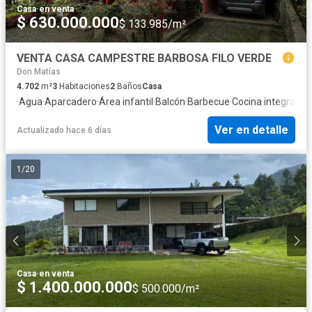
Casa
·
en venta
$ 630.000.000
$ 133.985/m²
VENTA CASA CAMPESTRE BARBOSA FILO VERDE
Don Matías
4.702
m²
3
Habitaciones
2
Baños
Casa
·
Agua
·
Aparcadero
·
Área infantil
·
Balcón
·
Barbecue
·
Cocina integral
·
Cu
Ver en detalle
Actualizado hace 6 días
1
/
20
Casa
·
en venta
$ 1.400.000.000
$ 500.000/m²