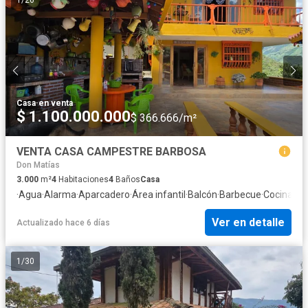
Casa
·
en venta
$ 1.100.000.000
$ 366.666/m²
VENTA CASA CAMPESTRE BARBOSA
Don Matías
3.000
m²
4
Habitaciones
4
Baños
Casa
·
Agua
·
Alarma
·
Aparcadero
·
Área infantil
·
Balcón
·
Barbecue
·
Cocina int
Ver en detalle
Actualizado hace 6 días
1
/
30