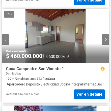
Ver en detalle
Actualizado hace 6 días
1
/
12
Casa
·
en venta
$ 460.000.000
$ 4.600.000/m²
Casa Campestre San Vicente 1
Don Matías
100
m²
3
Habitaciones
2
Baños
Casa
·
Aparcadero
·
Depósito
·
Electricidad
·
Cocina integral
·
Internet
·
Gas natu
Ver en detalle
Actualizado hace 6 días