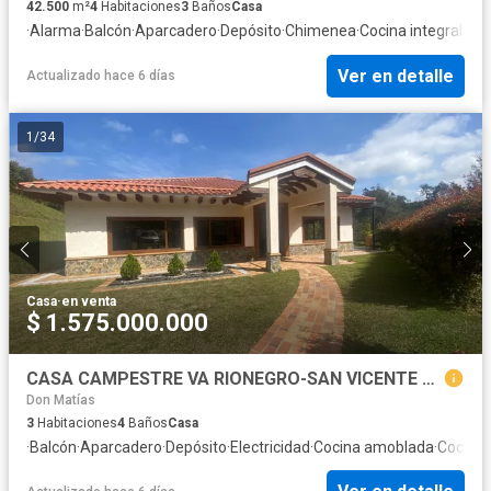
42.500
m²
4
Habitaciones
3
Baños
Casa
·
Alarma
·
Balcón
·
Aparcadero
·
Depósito
·
Chimenea
·
Cocina integral
·
Gas
Ver en detalle
Actualizado hace 6 días
1
/
34
Casa
·
en venta
$ 1.575.000.000
CASA CAMPESTRE VA RIONEGRO-SAN VICENTE SMG
Don Matías
3
Habitaciones
4
Baños
Casa
·
Balcón
·
Aparcadero
·
Depósito
·
Electricidad
·
Cocina amoblada
·
Cocina 