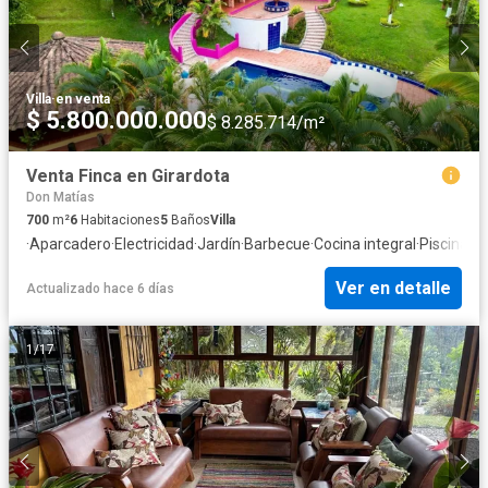
Villa
·
en venta
$ 5.800.000.000
$ 8.285.714/m²
Venta Finca en Girardota
Don Matías
700
m²
6
Habitaciones
5
Baños
Villa
·
Aparcadero
·
Electricidad
·
Jardín
·
Barbecue
·
Cocina integral
·
Piscina
·
A
Ver en detalle
Actualizado hace 6 días
1
/
17