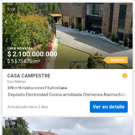
1
/
20
Casa
·
en venta
$ 2.100.000.000
NUEVO
$ 5.675.675/m²
CASA CAMPESTRE
Don Matías
370
m²
6
Habitaciones
7
Baños
Casa
·
Depósito
·
Electricidad
·
Cocina amoblada
·
Chimenea
·
Alarma
·
Balcón
·
A
Ver en detalle
Actualizado hace 2 días
1
/
49