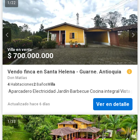
1
/
22
Villa
·
en venta
$ 700.000.000
Vendo finca en Santa Helena - Guarne. Antioquia
Don Matías
4
Habitaciones
2
Baños
Villa
·
Aparcadero
·
Electricidad
·
Jardín
·
Barbecue
·
Cocina integral
·
Vista pan
Ver en detalle
Actualizado hace 6 días
1
/
33