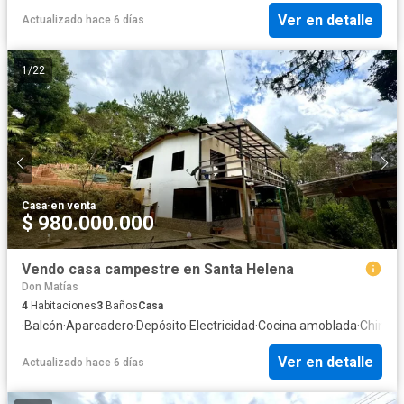
Ver en detalle
Actualizado hace 6 días
1
/
22
Casa
·
en venta
$ 980.000.000
Vendo casa campestre en Santa Helena
Don Matías
4
Habitaciones
3
Baños
Casa
·
Balcón
·
Aparcadero
·
Depósito
·
Electricidad
·
Cocina amoblada
·
Chimen
Ver en detalle
Actualizado hace 6 días