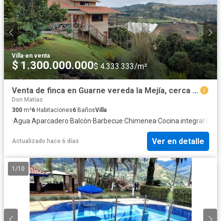
Villa
·
en venta
$ 1.300.000.000
$ 4.333.333/m²
Venta de finca en Guarne vereda la Mejía, cerca al parque principal
Don Matías
300
m²
6
Habitaciones
6
Baños
Villa
·
Agua
·
Aparcadero
·
Balcón
·
Barbecue
·
Chimenea
·
Cocina integral
·
Cuar
Ver en detalle
Actualizado hace 6 días
1
/
10