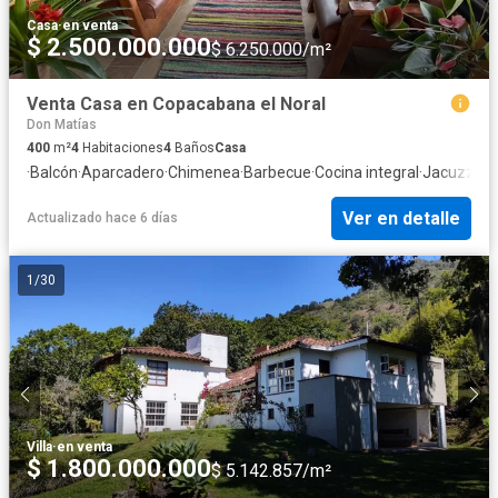
Casa
·
en venta
$ 2.500.000.000
$ 6.250.000/m²
Venta Casa en Copacabana el Noral
Don Matías
400
m²
4
Habitaciones
4
Baños
Casa
·
Balcón
·
Aparcadero
·
Chimenea
·
Barbecue
·
Cocina integral
·
Jacuzzi
·
Se
Ver en detalle
Actualizado hace 6 días
1
/
30
Villa
·
en venta
$ 1.800.000.000
$ 5.142.857/m²