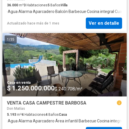
36.000
m²
3
Habitaciones
5
Baños
Villa
·
Agua
·
Alarma
·
Aparcadero
·
Balcón
·
Barbecue
·
Cocina integral
·
Cuarto 
Ver en detalle
Actualizado hace más de 1 mes
1
/
35
Casa
·
en venta
$ 1.250.000.000
$ 240.708/m²
VENTA CASA CAMPESTRE BARBOSA
Don Matías
5.193
m²
4
Habitaciones
4
Baños
Casa
·
Agua
·
Alarma
·
Aparcadero
·
Área infantil
·
Barbecue
·
Cocina integral
·
Cu