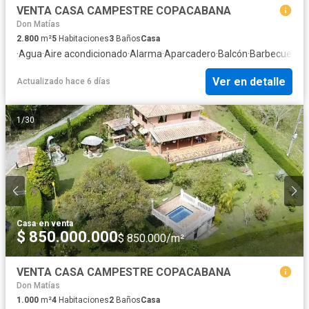
VENTA CASA CAMPESTRE COPACABANA
Don Matías
2.800
m²
5
Habitaciones
3
Baños
Casa
·
Agua
·
Aire acondicionado
·
Alarma
·
Aparcadero
·
Balcón
·
Barbecue
·
Cas
Ver en detalle
Actualizado hace 6 días
1
/
30
Casa
·
en venta
$ 850.000.000
$ 850.000/m²
VENTA CASA CAMPESTRE COPACABANA
Don Matías
1.000
m²
4
Habitaciones
2
Baños
Casa