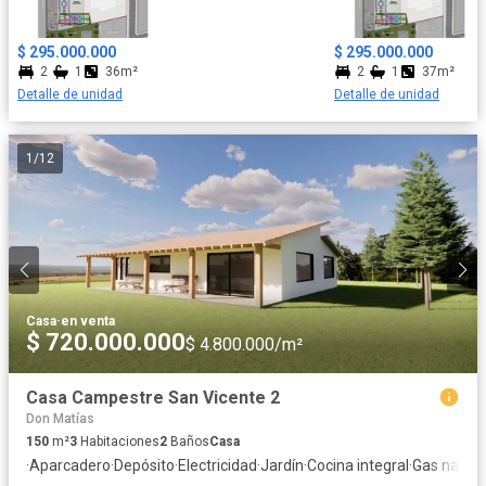
$ 295.000.000
$ 295.000.000
2
1
36m²
2
1
37m²
Detalle de unidad
Detalle de unidad
1
/
12
Casa
·
en venta
$ 720.000.000
$ 4.800.000/m²
Casa Campestre San Vicente 2
Don Matías
150
m²
3
Habitaciones
2
Baños
Casa
·
Aparcadero
·
Depósito
·
Electricidad
·
Jardín
·
Cocina integral
·
Gas natura