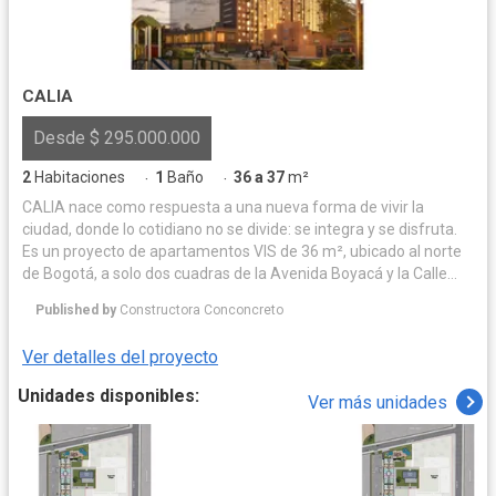
CALIA
Desde $ 295.000.000
2
Habitaciones
1
Baño
36 a 37
m²
·
·
CALIA nace como respuesta a una nueva forma de vivir la
ciudad, donde lo cotidiano no se divide: se integra y se disfruta.
Es un proyecto de apartamentos VIS de 36 m², ubicado al norte
de Bogotá, a solo dos cuadras de la Avenida Boyacá y la Calle
170, en un sector estratégico con excelente conectividad.
Published by
Constructora Conconcreto
Pensado para quienes buscan equilibrio entre trabajo, familia,
bienestar y tiempo personal, CALIA ofrece un entorno que
Ver detalles del proyecto
acompaña el ritmo real de la vida urbana. Más que un espacio
para vivir, CALIA propone una forma de vida donde todo se
Unidades disponibles:
Ver más unidades
conecta de manera natural: ubicación, funcionalidad,
accesibilidad y proyección. Además, cuenta con precio fijo desde
$295 millones, acepta subsidios de vivienda y se convierte en
una oportunidad ideal para quienes desean invertir o adquirir
vivienda propia en el norte de Bogotá.