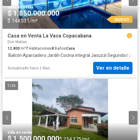
Casa
·
en venta
$ 1.850.000.000
NUEVO
$ 144.531/m²
Casa en Venta La Vaca Copacabana
Don Matías
12.800
m²
7
Habitaciones
8
Baños
Casa
·
Balcón
·
Aparcadero
·
Jardín
·
Cocina integral
·
Jacuzzi
·
Seguridad priva
Ver en detalle
Actualizado hace 2 días
1
/
26
Villa
·
en venta
$ 1.500.000.000
$ 234.375/m²