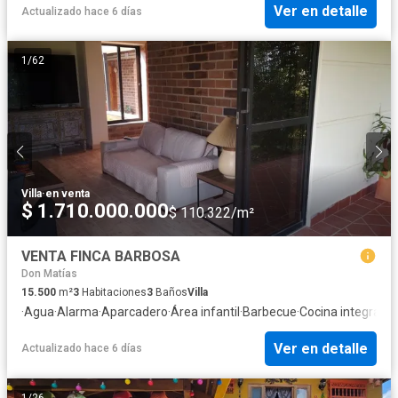
Ver en detalle
Actualizado hace 6 días
1
/
62
Villa
·
en venta
$ 1.710.000.000
$ 110.322/m²
VENTA FINCA BARBOSA
Don Matías
15.500
m²
3
Habitaciones
3
Baños
Villa
·
Agua
·
Alarma
·
Aparcadero
·
Área infantil
·
Barbecue
·
Cocina integral
·
Cu
Ver en detalle
Actualizado hace 6 días
1
/
26