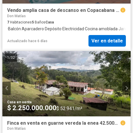
Vendo amplia casa de descanso en Copacabana en unidad cerrada
Don Matías
7
Habitaciones
5
Baños
Casa
·
Balcón
·
Aparcadero
·
Depósito
·
Electricidad
·
Cocina amoblada
·
Jardín
·
Ver en detalle
Actualizado hace 6 días
1
/
32
Casa
·
en venta
$ 2.250.000.000
$ 52.941/m²
Finca en venta en guarne vereda la enea 42.500m2
Don Matías