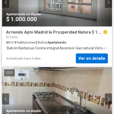
Apartamento
·
en alquiler
$ 1.000.000
Arriendo Apto Madrid la Prosperidad Natura $ 1.000.000
El Corzo
63
m²
3
Habitaciones
2
Baños
Apartamento
·
Balcón
·
Barbecue
·
Cocina integral
·
Ascensor
·
Gas natural
·
Vista pano
Ver en detalle
Actualizado hace 6 días
1
/
12
Apartamento
·
en alquiler