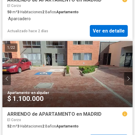
El Corzo
50
m²
3
Habitaciones
2
Baños
Apartamento
·
Aparcadero
Ver en detalle
Actualizado hace 2 días
1
/
22
Apartamento
·
en alquiler
$ 1.100.000
ARRIENDO de APARTAMENTO en MADRID
El Corzo
52
m²
3
Habitaciones
2
Baños
Apartamento