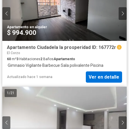
Apartamento
·
en alquiler
$ 994.900
Apartamento Ciudadela la prosperidad ID: 167772r
El Corzo
60
m²
3
Habitaciones
2
Baños
Apartamento
·
Gimnasio
·
Vigilante
·
Barbecue
·
Sala polivalente
·
Piscina
Ver en detalle
Actualizado hace 1 semana
1
/
21