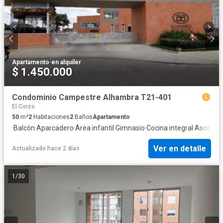
Apartamento
·
en alquiler
$ 1.450.000
Condominio Campestre Alhambra T21-401
El Corzo
50
m²
2
Habitaciones
2
Baños
Apartamento
·
Balcón
·
Aparcadero
·
Área infantil
·
Gimnasio
·
Cocina integral
·
Ascenso
Ver en detalle
Actualizado hace 2 días
1
/
30