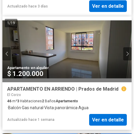
Ver en detalle
Actualizado hace 3 días
1
/
19
Apartamento
·
en alquiler
$ 1.200.000
APARTAMENTO EN ARRIENDO | Prados de Madrid
El Corzo
46
m²
3
Habitaciones
2
Baños
Apartamento
·
Balcón
·
Gas natural
·
Vista panorámica
·
Agua
Ver en detalle
Actualizado hace 1 semana