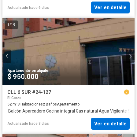
Ver en detalle
Actualizado hace 6 días
1
/
19
Apartamento
·
en alquiler
$ 950.000
CLL 6 SUR #24-127
El Corzo
52
m²
3
Habitaciones
2
Baños
Apartamento
·
Balcón
·
Aparcadero
·
Cocina integral
·
Gas natural
·
Agua
·
Vigilante
·
Segu
Ver en detalle
Actualizado hace 3 días