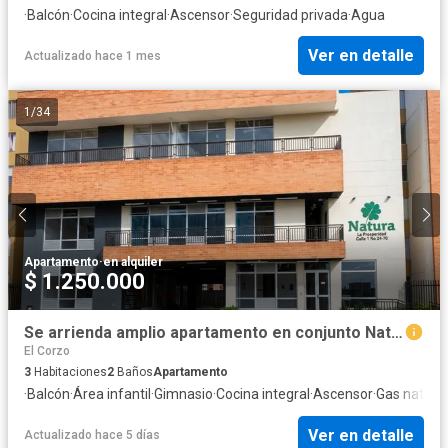
·
Balcón
·
Cocina integral
·
Ascensor
·
Seguridad privada
·
Agua
Ver en detalle
Actualizado hace 1 mes
1
/
34
Apartamento
·
en alquiler
$ 1.250.000
Se arrienda amplio apartamento en conjunto Natura, Madrid.
El Corzo
3
Habitaciones
2
Baños
Apartamento
·
Balcón
·
Área infantil
·
Gimnasio
·
Cocina integral
·
Ascensor
·
Gas natural
Ver en detalle
Actualizado hace 5 días