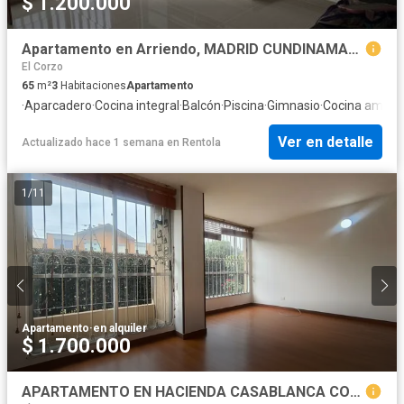
$ 1.200.000
Apartamento en Arriendo, MADRID CUNDINAMARCA, Madrid
El Corzo
65
m²
3
Habitaciones
Apartamento
·
Aparcadero
·
Cocina integral
·
Balcón
·
Piscina
·
Gimnasio
·
Cocina amobl
Ver en detalle
Actualizado hace 1 semana
en
Rentola
1
/
11
Apartamento
·
en alquiler
$ 1.700.000
APARTAMENTO EN HACIENDA CASABLANCA CON PARQUEADERO PROPIO - PRIMER PISO