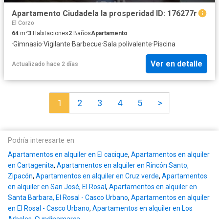
Apartamento Ciudadela la prosperidad ID: 176277r
El Corzo
64
m²
3
Habitaciones
2
Baños
Apartamento
·
Gimnasio
·
Vigilante
·
Barbecue
·
Sala polivalente
·
Piscina
Ver en detalle
Actualizado hace 2 días
1
2
3
4
5
>
Podría interesarte en
Apartamentos en alquiler en El cacique
,
Apartamentos en alquiler
en Cartagenita
,
Apartamentos en alquiler en Rincón Santo,
Zipacón
,
Apartamentos en alquiler en Cruz verde
,
Apartamentos
en alquiler en San José, El Rosal
,
Apartamentos en alquiler en
Santa Barbara, El Rosal - Casco Urbano
,
Apartamentos en alquiler
en El Rosal - Casco Urbano
,
Apartamentos en alquiler en Los