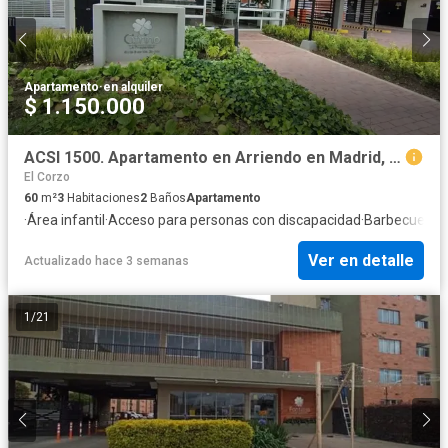
Apartamento
·
en alquiler
$ 1.150.000
ACSI 1500. Apartamento en Arriendo en Madrid, Prosperidad
El Corzo
60
m²
3
Habitaciones
2
Baños
Apartamento
·
Área infantil
·
Acceso para personas con discapacidad
·
Barbecue
·
Gi
Ver en detalle
Actualizado hace 3 semanas
1
/
21