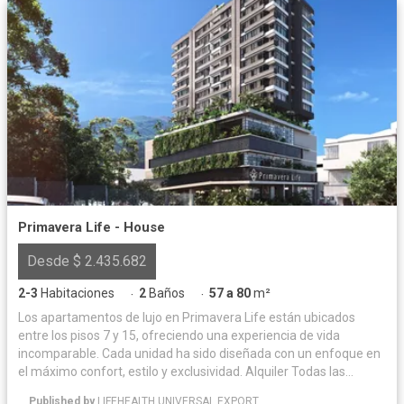
Primavera Life - House
Desde $ 2.435.682
2-3
Habitaciones
2
Baños
57 a 80
m²
·
·
Los apartamentos de lujo en Primavera Life están ubicados
entre los pisos 7 y 15, ofreciendo una experiencia de vida
incomparable. Cada unidad ha sido diseñada con un enfoque en
el máximo confort, estilo y exclusividad. Alquiler Todas las
unidades inmobiliarias (locales, oficinas, apartamentos,
Published by
LIFEHEALTH UNIVERSAL EXPORT