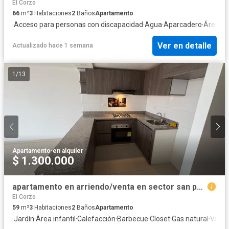
El Corzo
66
m²
3
Habitaciones
2
Baños
Apartamento
·
Acceso para personas con discapacidad
·
Agua
·
Aparcadero
·
Área inf
Ver en detalle
Actualizado hace 1 semana
1
/
13
Apartamento
·
en alquiler
$ 1.300.000
apartamento en arriendo/venta en sector san pedro. Cod A1001203
El Corzo
59
m²
3
Habitaciones
2
Baños
Apartamento
·
Jardín
·
Área infantil
·
Calefacción
·
Barbecue
·
Closet
·
Gas natural
·
Vista