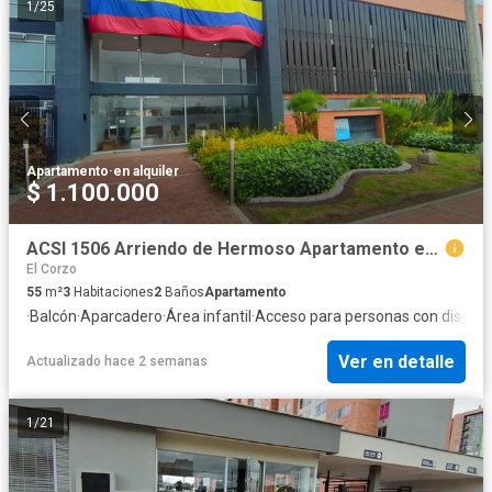
1
/
25
Apartamento
·
en alquiler
$ 1.100.000
ACSI 1506 Arriendo de Hermoso Apartamento en Azul Celeste
El Corzo
55
m²
3
Habitaciones
2
Baños
Apartamento
·
Balcón
·
Aparcadero
·
Área infantil
·
Acceso para personas con discap
Ver en detalle
Actualizado hace 2 semanas
1
/
21