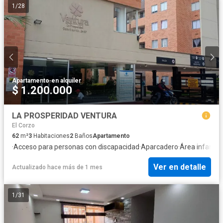
1
/
28
Apartamento
·
en alquiler
$ 1.200.000
LA PROSPERIDAD VENTURA
El Corzo
62
m²
3
Habitaciones
2
Baños
Apartamento
·
Acceso para personas con discapacidad
·
Aparcadero
·
Área infantil
·
Ver en detalle
Actualizado hace más de 1 mes
1
/
31