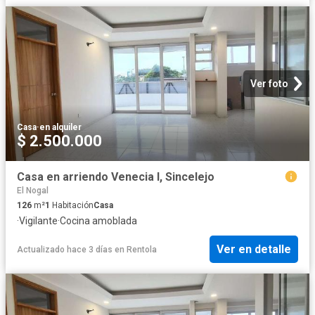
Ver foto
Casa
·
en alquiler
$ 2.500.000
Casa en arriendo Venecia I, Sincelejo
El Nogal
126
m²
1
Habitación
Casa
·
Vigilante
·
Cocina amoblada
Ver en detalle
Actualizado hace 3 días
en
Rentola