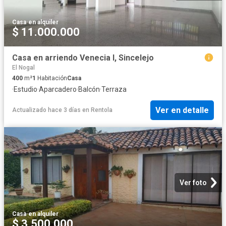
Casa
·
en alquiler
$ 11.000.000
Casa en arriendo Venecia I, Sincelejo
El Nogal
400
m²
1
Habitación
Casa
·
Estudio
·
Aparcadero
·
Balcón
·
Terraza
Ver en detalle
Actualizado hace 3 días
en
Rentola
Ver foto
Casa
·
en alquiler
$ 3.500.000