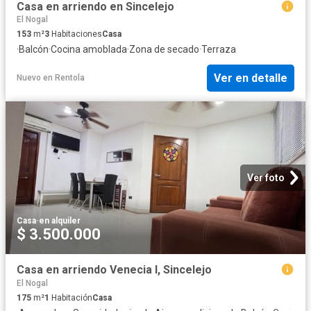
Casa en arriendo en Sincelejo
El Nogal
153
m²
3
Habitaciones
Casa
·
Balcón
·
Cocina amoblada
·
Zona de secado
·
Terraza
Ver en detalle
Nuevo
en
Rentola
Ver foto
Casa
·
en alquiler
$ 3.500.000
Casa en arriendo Venecia I, Sincelejo
El Nogal
175
m²
1
Habitación
Casa