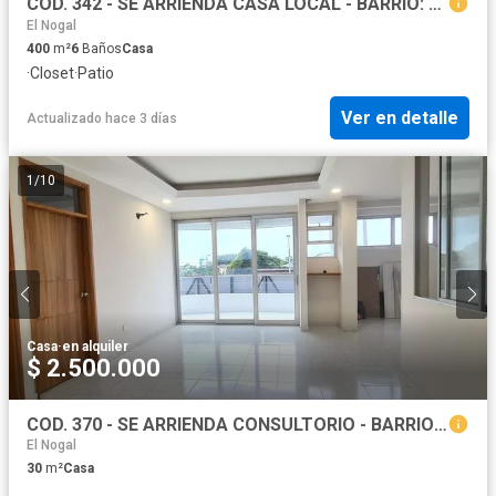
COD. 342 - SE ARRIENDA CASA LOCAL - BARRIO: LA FORD
El Nogal
400
m²
6
Baños
Casa
·
Closet
·
Patio
Ver en detalle
Actualizado hace 3 días
1
/
10
Casa
·
en alquiler
$ 2.500.000
COD. 370 - SE ARRIENDA CONSULTORIO - BARRIO: ALFONZO LOPEZ
El Nogal
30
m²
Casa