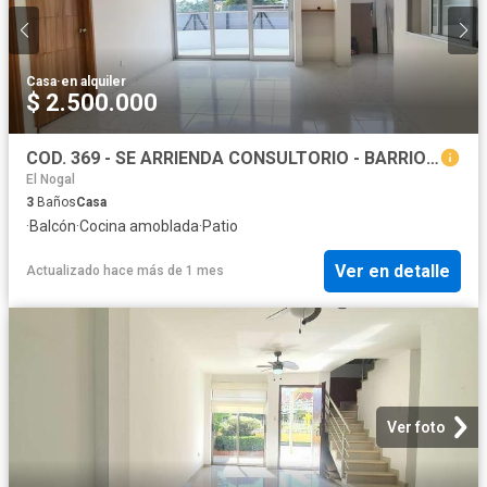
Casa
·
en alquiler
$ 2.500.000
COD. 369 - SE ARRIENDA CONSULTORIO - BARRIO: ALFONZO LOPEZ
El Nogal
3
Baños
Casa
·
Balcón
·
Cocina amoblada
·
Patio
Ver en detalle
Actualizado hace más de 1 mes
Ver foto