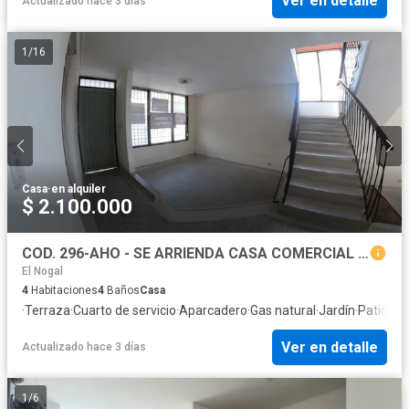
Ver en detalle
Actualizado hace 3 días
1
/
16
Casa
·
en alquiler
$ 2.100.000
COD. 296-AHO - SE ARRIENDA CASA COMERCIAL - BARRIO: SAN CARLOS
El Nogal
4
Habitaciones
4
Baños
Casa
·
Terraza
·
Cuarto de servicio
·
Aparcadero
·
Gas natural
·
Jardín
·
Patio
Ver en detalle
Actualizado hace 3 días
1
/
6