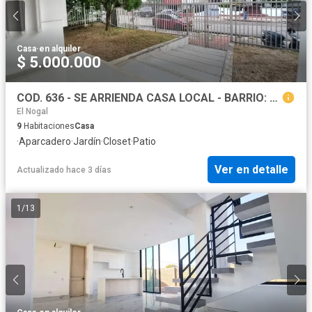
Casa
·
en alquiler
$ 5.000.000
COD. 636 - SE ARRIENDA CASA LOCAL - BARRIO: LA FORD
El Nogal
9
Habitaciones
Casa
·
Aparcadero
·
Jardín
·
Closet
·
Patio
Ver en detalle
Actualizado hace 3 días
1
/
13