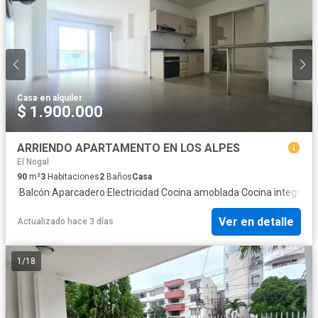
Casa
·
en alquiler
$ 1.900.000
ARRIENDO APARTAMENTO EN LOS ALPES
El Nogal
90
m²
3
Habitaciones
2
Baños
Casa
·
Balcón
·
Aparcadero
·
Electricidad
·
Cocina amoblada
·
Cocina integral
·
G
Ver en detalle
Actualizado hace 3 días
1
/
18