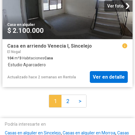
Ver foto
Casa
·
en alquiler
$ 2.100.000
Casa en arriendo Venecia I, Sincelejo
El Nogal
104
m²
3
Habitaciones
Casa
·
Estudio
·
Aparcadero
Ver en detalle
Actualizado hace 2 semanas
en
Rentola
1
2
>
Podría interesarte en
Casas en alquiler en Sincelejo
,
Casas en alquiler en Morroa
,
Casas