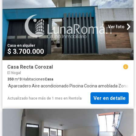
Ver foto
Casa
·
en alquiler
$ 3.700.000
Casa Recta Corozal
El Nogal
350
m²
3
Habitaciones
Casa
·
Aparcadero
·
Aire acondicionado
·
Piscina
·
Cocina amoblada
·
Zona de 
Ver en detalle
Actualizado hace más de 1 mes
en
Rentola