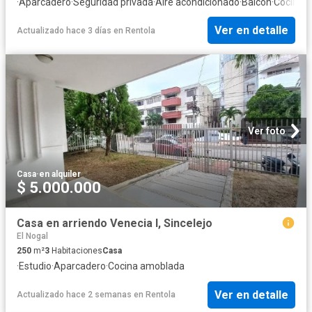
·
Aparcadero
·
Seguridad privada
·
Aire acondicionado
·
Balcón
·
Cocina 
Ver en detalle
Actualizado hace 3 días
en
Rentola
Ver foto
Casa
·
en alquiler
$ 5.000.000
Casa en arriendo Venecia I, Sincelejo
El Nogal
250
m²
3
Habitaciones
Casa
·
Estudio
·
Aparcadero
·
Cocina amoblada
Ver en detalle
Actualizado hace 2 semanas
en
Rentola