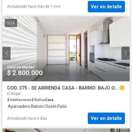
Ver en detalle
Actualizado hace más de 1 mes
1
/
15
Casa
·
en alquiler
$ 2.800.000
COD. 375 - SE ARRIENDA CASA - BARRIO: BAJO OSTION
El Nogal
3
Habitaciones
2
Baños
Casa
·
Aparcadero
·
Balcón
·
Closet
·
Patio
Ver en detalle
Actualizado hace 6 días