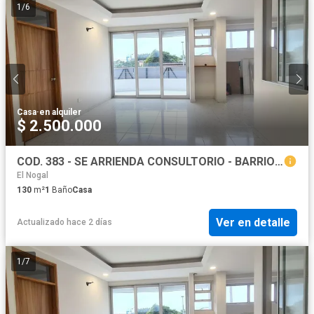
1
/
6
Casa
·
en alquiler
$ 2.500.000
COD. 383 - SE ARRIENDA CONSULTORIO - BARRIO: ALFONZO LOPEZ
El Nogal
130
m²
1
Baño
Casa
Ver en detalle
Actualizado hace 2 días
1
/
7