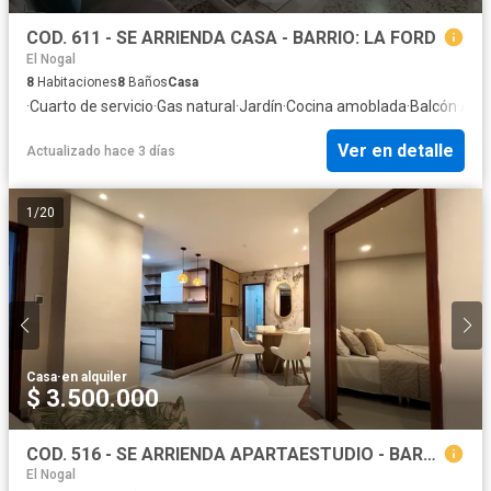
COD. 611 - SE ARRIENDA CASA - BARRIO: LA FORD
El Nogal
8
Habitaciones
8
Baños
Casa
·
Cuarto de servicio
·
Gas natural
·
Jardín
·
Cocina amoblada
·
Balcón
·
Apa
Ver en detalle
Actualizado hace 3 días
1
/
20
Casa
·
en alquiler
$ 3.500.000
COD. 516 - SE ARRIENDA APARTAESTUDIO - BARRIO: EL LAGUITO
El Nogal