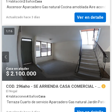
1
Habitación
2
Baños
Casa
·
Ascensor
·
Aparcadero
·
Gas natural
·
Cocina amoblada
·
Aire acondici
Ver en detalle
Actualizado hace 3 días
1
/
16
Casa
·
en alquiler
$ 2.100.000
COD. 296aho - SE ARRIENDA CASA COMERCIAL - BARRIO: SAN CARLOS
El Nogal
4
Habitaciones
4
Baños
Casa
·
Terraza
·
Cuarto de servicio
·
Aparcadero
·
Gas natural
·
Jardín
·
Patio