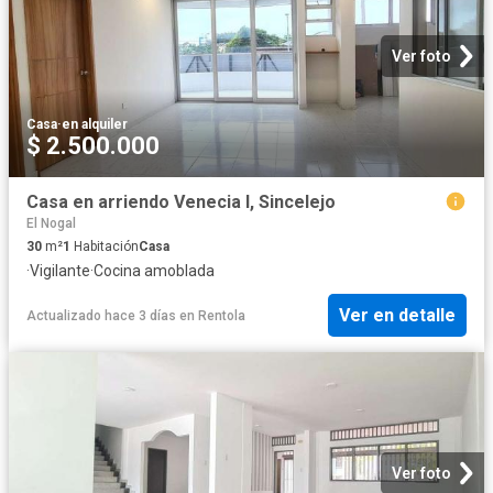
Ver foto
Casa
·
en alquiler
$ 2.500.000
Casa en arriendo Venecia I, Sincelejo
El Nogal
30
m²
1
Habitación
Casa
·
Vigilante
·
Cocina amoblada
Ver en detalle
Actualizado hace 3 días
en
Rentola
Ver foto