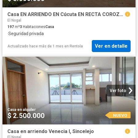
Casa EN ARRIENDO EN Cúcuta EN RECTA COROZAL 332108 $3.500.000
El Nogal
197
m²
3
Habitaciones
Casa
·
Seguridad privada
Ver en detalle
Actualizado hace más de 1 mes
en
Rentola
Ver foto
Casa
·
en alquiler
$ 2.500.000
NUEVO
Casa en arriendo Venecia I, Sincelejo
El Nogal