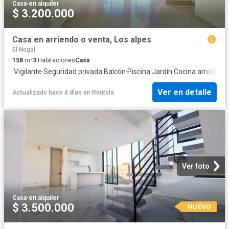
Casa
·
en alquiler
$ 3.200.000
Casa en arriendo o venta, Los alpes
El Nogal
158
m²
3
Habitaciones
Casa
·
Vigilante
·
Seguridad privada
·
Balcón
·
Piscina
·
Jardín
·
Cocina amoblad
Ver en detalle
Actualizado hace 4 días
en
Rentola
Ver foto
Casa
·
en alquiler
$ 3.500.000
NUEVO