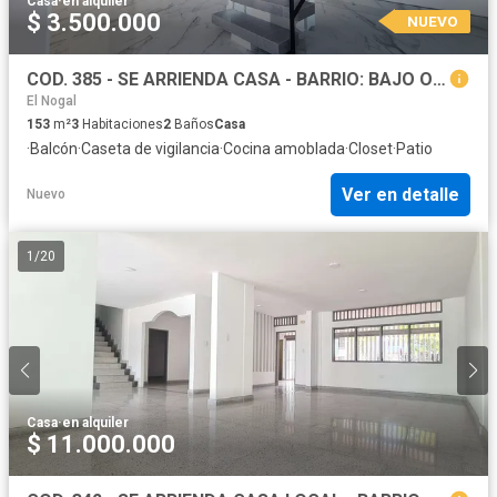
Casa
·
en alquiler
$ 3.500.000
NUEVO
COD. 385 - SE ARRIENDA CASA - BARRIO: BAJO OSTION
El Nogal
153
m²
3
Habitaciones
2
Baños
Casa
·
Balcón
·
Caseta de vigilancia
·
Cocina amoblada
·
Closet
·
Patio
Ver en detalle
Nuevo
1
/
20
Casa
·
en alquiler
$ 11.000.000