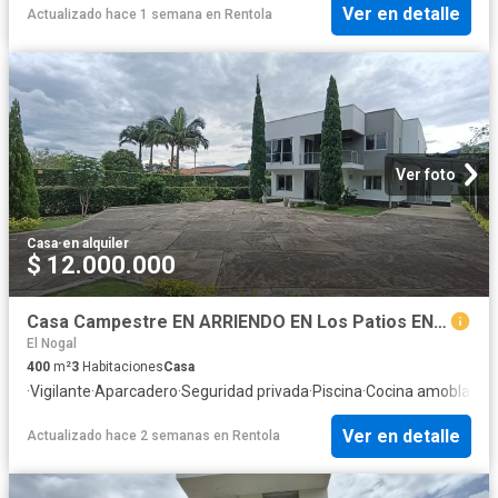
Ver en detalle
Actualizado hace 1 semana
en
Rentola
Ver foto
Casa
·
en alquiler
$ 12.000.000
Casa Campestre EN ARRIENDO EN Los Patios EN Vereda Corozal 366563 $12.000.000
El Nogal
400
m²
3
Habitaciones
Casa
·
Vigilante
·
Aparcadero
·
Seguridad privada
·
Piscina
·
Cocina amoblada
·
Ver en detalle
Actualizado hace 2 semanas
en
Rentola