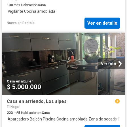
130
m²
1
Habitación
Casa
·
Vigilante
·
Cocina amoblada
Ver en detalle
Nuevo
en
Rentola
Ver foto
Casa
·
en alquiler
$ 5.000.000
Casa en arriendo, Los alpes
El Nogal
223
m²
5
Habitaciones
Casa
·
Aparcadero
·
Balcón
·
Piscina
·
Cocina amoblada
·
Zona de secado
·
Barb