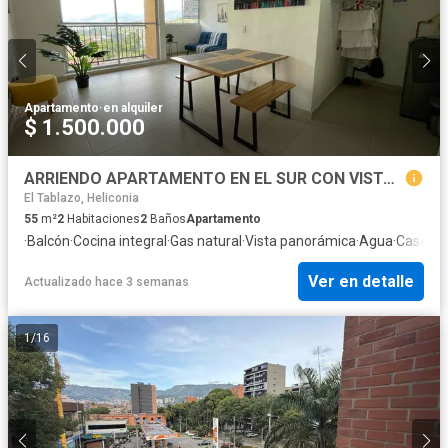
Apartamento
·
en alquiler
$ 1.500.000
ARRIENDO APARTAMENTO EN EL SUR CON VISTA A LA CIUDAD - MEDELLÍN
El Tablazo, Heliconia
55
m²
2
Habitaciones
2
Baños
Apartamento
·
Balcón
·
Cocina integral
·
Gas natural
·
Vista panorámica
·
Agua
·
Caseta d
Ver en detalle
Actualizado hace 3 semanas
1
/
16