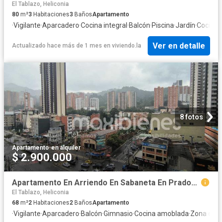
El Tablazo, Heliconia
80
m²
3
Habitaciones
3
Baños
Apartamento
·
Vigilante
·
Aparcadero
·
Cocina integral
·
Balcón
·
Piscina
·
Jardín
·
Cocina
Ver en detalle
Actualizado hace más de 1 mes
en
viviendo.la
8 fotos
Apartamento
·
en alquiler
$ 2.900.000
Apartamento En Arriendo En Sabaneta En Prados De Sabaneta A338311
El Tablazo, Heliconia
68
m²
2
Habitaciones
2
Baños
Apartamento
·
Vigilante
·
Aparcadero
·
Balcón
·
Gimnasio
·
Cocina amoblada
·
Zona de 