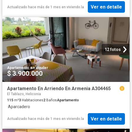
Ver en detalle
Actualizado hace más de 1 mes
en
viviendo.la
12 fotos
Apartamento
·
en alquiler
$ 3.900.000
Apartamento En Arriendo En Armenia A304465
El Tablazo, Heliconia
115
m²
3
Habitaciones
2
Baños
Apartamento
·
Aparcadero
Ver en detalle
Actualizado hace más de 1 mes
en
viviendo.la