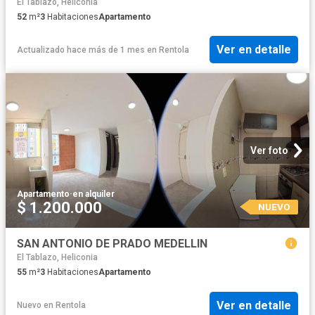
El Tablazo, Heliconia
52
m²
3
Habitaciones
Apartamento
Ver en detalle
Actualizado hace más de 1 mes
en
Rentola
Ver foto
Apartamento
·
en alquiler
$ 1.200.000
NUEVO
SAN ANTONIO DE PRADO MEDELLIN
El Tablazo, Heliconia
55
m²
3
Habitaciones
Apartamento
Ver en detalle
Nuevo
en
Rentola