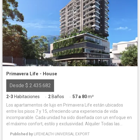
Primavera Life - House
Desde $ 2.435.682
2-3
Habitaciones
2
Baños
57 a 80
m²
·
·
Los apartamentos de lujo en Primavera Life están ubicados
entre los pisos 7 y 15, ofreciendo una experiencia de vida
incomparable. Cada unidad ha sido diseñada con un enfoque en
el máximo confort, estilo y exclusividad. Alquiler Todas las
unidades inmobiliarias (locales, oficinas, apartamentos,
Published by
LIFEHEALTH UNIVERSAL EXPORT
parqueaderos y cuartos útiles) estarán disponibles para alquiler,