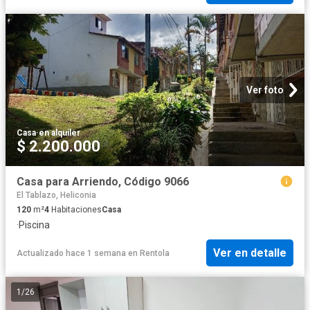
Ver foto
Casa
·
en alquiler
$ 2.200.000
Casa para Arriendo, Código 9066
El Tablazo, Heliconia
120
m²
4
Habitaciones
Casa
·
Piscina
Ver en detalle
Actualizado hace 1 semana
en
Rentola
1
/
26