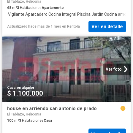
El Tablazo, Heliconia
68
m²
3
Habitaciones
Apartamento
·
Vigilante
·
Aparcadero
·
Cocina integral
·
Piscina
·
Jardín
·
Cocina amobla
Ver en detalle
Actualizado hace más de 1 mes
en
Rentola
Ver foto
Casa
·
en alquiler
$ 1.100.000
house en arriendo san antonio de prado
El Tablazo, Heliconia
100
m²
3
Habitaciones
Casa