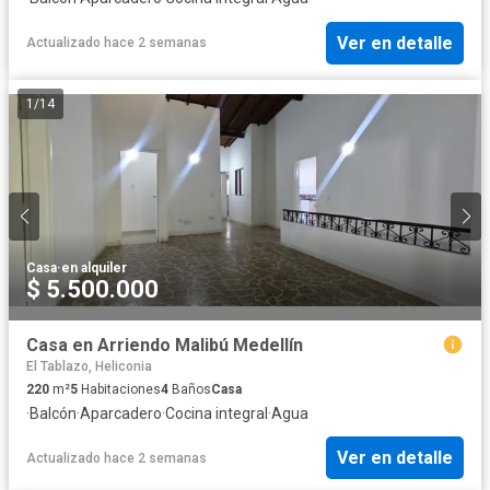
Ver en detalle
Actualizado hace 2 semanas
1
/
14
Casa
·
en alquiler
$ 5.500.000
Casa en Arriendo Malibú Medellín
El Tablazo, Heliconia
220
m²
5
Habitaciones
4
Baños
Casa
·
Balcón
·
Aparcadero
·
Cocina integral
·
Agua
Ver en detalle
Actualizado hace 2 semanas