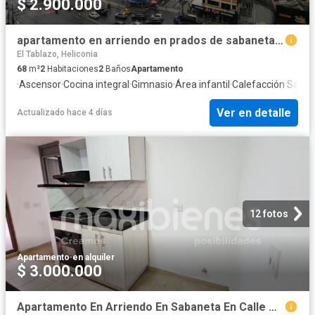
$ 2.900.000
apartamento en arriendo en prados de sabaneta. Cod A65626
El Tablazo, Heliconia
68
m²
2
Habitaciones
2
Baños
Apartamento
·
Ascensor
·
Cocina integral
·
Gimnasio
·
Área infantil
·
Calefacción
·
Saun
Ver en detalle
Actualizado hace 4 días
12 fotos
Apartamento
·
en alquiler
$ 3.000.000
Apartamento En Arriendo En Sabaneta En Calle Nueva A358414