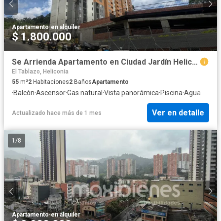
Apartamento
·
en alquiler
$ 1.800.000
Se Arrienda Apartamento en Ciudad Jardín Heliconia, la Estrella
El Tablazo, Heliconia
55
m²
2
Habitaciones
2
Baños
Apartamento
·
Balcón
·
Ascensor
·
Gas natural
·
Vista panorámica
·
Piscina
·
Agua
Ver en detalle
Actualizado hace más de 1 mes
1
/
8
Apartamento
·
en alquiler