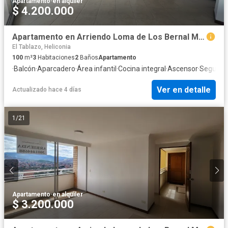
Apartamento
·
en alquiler
$ 4.200.000
Apartamento en Arriendo Loma de Los Bernal Medellín
El Tablazo, Heliconia
100
m²
3
Habitaciones
2
Baños
Apartamento
·
Balcón
·
Aparcadero
·
Área infantil
·
Cocina integral
·
Ascensor
·
Segurida
Ver en detalle
Actualizado hace 4 días
1
/
21
Apartamento
·
en alquiler
$ 3.200.000