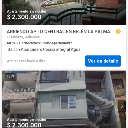
Apartamento
·
en alquiler
$ 2.300.000
ARRIENDO APTO CENTRAL EN BELÉN LA PALMA
El Tablazo, Heliconia
60
m²
2
Habitaciones
1
Baño
Apartamento
·
Balcón
·
Aparcadero
·
Cocina integral
·
Agua
Ver en detalle
Actualizado hace 4 días
1
/
17
Apartamento
·
en alquiler
$ 2.300.000