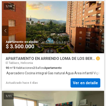
1
/
19
Apartamento
·
en alquiler
$ 3.500.000
APARTAMENTO EN ARRIENDO LOMA DE LOS BERNAL MEDELLIN
El Tablazo, Heliconia
90
m²
3
Habitaciones
2
Baños
Apartamento
·
Aparcadero
·
Cocina integral
·
Gas natural
·
Agua
·
Área infantil
·
Vigilant
Ver en detalle
Actualizado hace 4 días
1
/
11