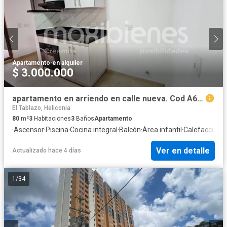
Apartamento
·
en alquiler
$ 3.000.000
apartamento en arriendo en calle nueva. Cod A67484
El Tablazo, Heliconia
80
m²
3
Habitaciones
3
Baños
Apartamento
·
Ascensor
·
Piscina
·
Cocina integral
·
Balcón
·
Área infantil
·
Calefacción
·
G
Ver en detalle
Actualizado hace 4 días
1
/
34