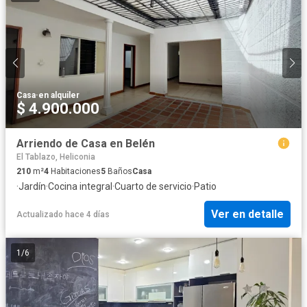
Casa
·
en alquiler
$ 4.900.000
Arriendo de Casa en Belén
El Tablazo, Heliconia
210
m²
4
Habitaciones
5
Baños
Casa
·
Jardín
·
Cocina integral
·
Cuarto de servicio
·
Patio
Ver en detalle
Actualizado hace 4 días
1
/
6