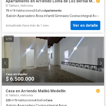
Apartamento en Arriendo Loma de Los Bernal Medellin
El Tablazo, Heliconia
75
m²
3
Habitaciones
2
Baños
Apartamento
·
Balcón
·
Aparcadero
·
Área infantil
·
Gimnasio
·
Cocina integral
·
Ascenso
Ver en detalle
Actualizado hace más de 1 mes
1
/
15
Casa
·
en alquiler
$ 6.500.000
Casa en Arriendo Malibú Medellín
El Tablazo, Heliconia
220
m²
5
Habitaciones
4
Baños
Casa
·
Balcón
·
Aparcadero
·
Cocina integral
·
Agua