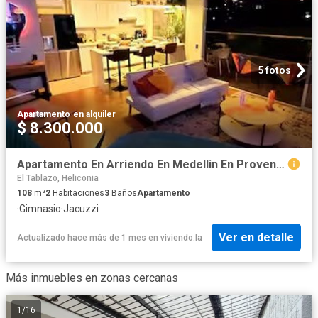
5 fotos
Apartamento
·
en alquiler
$ 8.300.000
Apartamento En Arriendo En Medellin En Provenza A383941
El Tablazo, Heliconia
108
m²
2
Habitaciones
3
Baños
Apartamento
·
Gimnasio
·
Jacuzzi
Ver en detalle
Actualizado hace más de 1 mes
en
viviendo.la
Más inmuebles en zonas cercanas
1
/
16