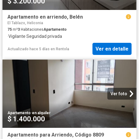
$ 3.200.000
Apartamento en arriendo, Belén
El Tablazo, Heliconia
75
m²
3
Habitaciones
Apartamento
·
Vigilante
·
Seguridad privada
Ver en detalle
Actualizado hace 5 días
en
Rentola
Ver foto
Apartamento
·
en alquiler
$ 1.400.000
Apartamento para Arriendo, Código 8809