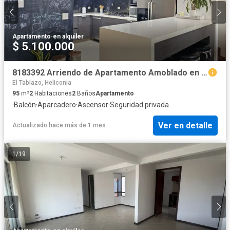
Apartamento
·
en alquiler
$ 5.100.000
8183392 Arriendo de Apartamento Amoblado en Laureles
El Tablazo, Heliconia
95
m²
2
Habitaciones
2
Baños
Apartamento
·
Balcón
·
Aparcadero
·
Ascensor
·
Seguridad privada
Ver en detalle
Actualizado hace más de 1 mes
1
/
19