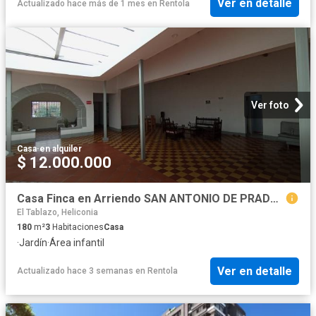
Ver en detalle
Actualizado hace más de 1 mes
en
Rentola
Ver foto
Casa
·
en alquiler
$ 12.000.000
Casa Finca en Arriendo SAN ANTONIO DE PRADO Medellín
El Tablazo, Heliconia
180
m²
3
Habitaciones
Casa
·
Jardín
·
Área infantil
Ver en detalle
Actualizado hace 3 semanas
en
Rentola