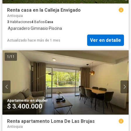
Renta casa en la Calleja Envigado
Antioquia
3
Habitaciones
4
Baños
Casa
·
Aparcadero
·
Gimnasio
·
Piscina
Ver en detalle
Actualizado hace más de 1 mes
1
/
11
Apartamento
·
en alquiler
$ 3.400.000
Renta apartamento Loma De Las Brujas
Antioquia