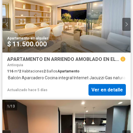
Apartamento
·
en alquiler
$ 11.500.000
APARTAMENTO EN ARRIENDO AMOBLADO EN EL POBLADO
Antioquia
116
m²
2
Habitaciones
2
Baños
Apartamento
·
Balcón
·
Aparcadero
·
Cocina integral
·
Internet
·
Jacuzzi
·
Gas natural
·
Vi
Ver en detalle
Actualizado hace 5 días
1
/
13