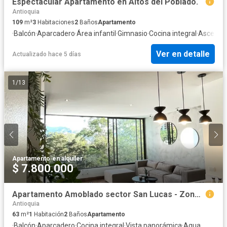
Espectacular Apartamento en Altos del Poblado.
Antioquia
109
m²
3
Habitaciones
2
Baños
Apartamento
·
Balcón
·
Aparcadero
·
Área infantil
·
Gimnasio
·
Cocina integral
·
Ascenso
Ver en detalle
Actualizado hace 5 días
1
/
13
Apartamento
·
en alquiler
$ 7.800.000
Apartamento Amoblado sector San Lucas - Zona exclusiva
Antioquia
63
m²
1
Habitación
2
Baños
Apartamento
·
Balcón
·
Aparcadero
·
Cocina integral
·
Vista panorámica
·
Agua