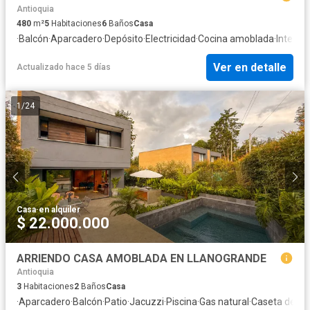
Antioquia
480
m²
5
Habitaciones
6
Baños
Casa
·
Balcón
·
Aparcadero
·
Depósito
·
Electricidad
·
Cocina amoblada
·
Interne
Ver en detalle
Actualizado hace 5 días
1
/
24
Casa
·
en alquiler
$ 22.000.000
ARRIENDO CASA AMOBLADA EN LLANOGRANDE
Antioquia
3
Habitaciones
2
Baños
Casa
·
Aparcadero
·
Balcón
·
Patio
·
Jacuzzi
·
Piscina
·
Gas natural
·
Caseta de vig