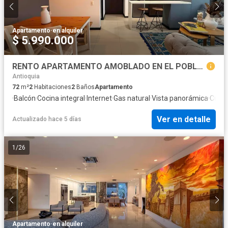
Apartamento
·
en alquiler
$ 5.990.000
RENTO APARTAMENTO AMOBLADO EN EL POBLADO
Antioquia
72
m²
2
Habitaciones
2
Baños
Apartamento
·
Balcón
·
Cocina integral
·
Internet
·
Gas natural
·
Vista panorámica
·
Cuart
Ver en detalle
Actualizado hace 5 días
1
/
26
Apartamento
·
en alquiler