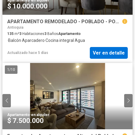
Apartamento
·
en alquiler
$ 10.000.000
APARTAMENTO REMODELADO - POBLADO - PORTÓN EL CAMPESTRE
Antioquia
135
m²
3
Habitaciones
3
Baños
Apartamento
·
Balcón
·
Aparcadero
·
Cocina integral
·
Agua
Ver en detalle
Actualizado hace 5 días
1
/
10
Apartamento
·
en alquiler
$ 7.500.000