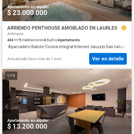
Apartamento
·
en alquiler
$ 23.000.000
ARRIENDO PENTHOUSE AMOBLADO EN LAURLES
Antioquia
444
m²
5
Habitaciones
6
Baños
Apartamento
·
Aparcadero
·
Balcón
·
Cocina integral
·
Internet
·
Jacuzzi
·
Gas natural
·
Vi
Ver en detalle
Actualizado hace más de 1 mes
1
/
19
Apartamento
·
en alquiler
$ 13.200.000